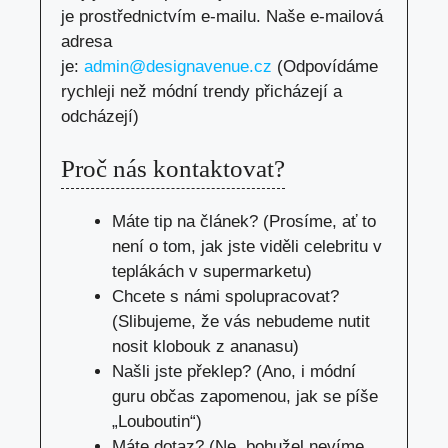
je prostřednictvím e-mailu. Naše e-mailová
adresa
je:
admin@designavenue.cz
(Odpovídáme
rychleji než módní trendy přicházejí a
odcházejí)
Proč nás kontaktovat?
Máte tip na článek? (Prosíme, ať to
není o tom, jak jste viděli celebritu v
teplákách v supermarketu)
Chcete s námi spolupracovat?
(Slibujeme, že vás nebudeme nutit
nosit klobouk z ananasu)
Našli jste překlep? (Ano, i módní
guru občas zapomenou, jak se píše
„Louboutin“)
Máte dotaz? (Ne, bohužel nevíme,