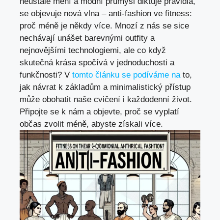
neustále mění a módní průmysl diktuje pravidla,
se objevuje nová vlna – anti-fashion ve fitness:
proč méně je někdy více. Mnozí z nás se sice
nechávají unášet barevnými outfity a
nejnovějšími technologiemi, ale co když
skutečná krása spočívá v jednoduchosti a
funkčnosti? V
tomto článku se podíváme na
to,
jak návrat k základům a minimalistický přístup
může obohatit naše cvičení i každodenní život.
Připojte se k nám a objevte, proč se vyplatí
občas zvolit méně, abyste získali více.