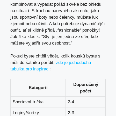
kombinovat a vypadat pořád skvěle bez ohledu
na situaci. S trochou barevného akcentu, jako
jsou sportovní boty nebo čelenky, můžete luk
zjemnit nebo oživit. A kdo potřebuje dynamičtější
outfit, ať si klidně přidá „fashionable“ ponožky!
Jak říká klasik: “Styl je jen jedna ze sfér, kde
můžete vyjádřit svou osobnost.”
Pokud byste chtěli vědět, kolik kousků byste si
měli do šatníku pořídit,
zde je jednoduchá
tabulka pro inspiraci
:
Doporučený
Kategorii
počet
Sportovní trička
2-4
Legíny/šortky
2-3