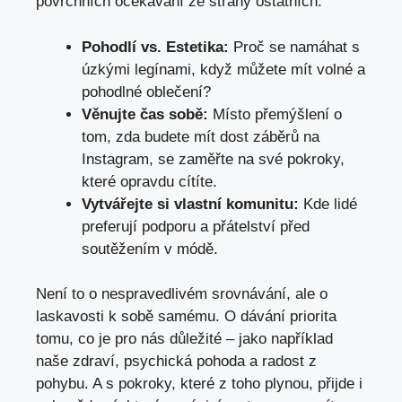
povrchních očekávání ze strany ostatních.
Pohodlí vs. Estetika:
Proč se namáhat s
úzkými legínami, když můžete mít volné a
pohodlné oblečení?
Věnujte čas sobě:
Místo přemýšlení o
tom, zda budete mít dost záběrů na
Instagram, se zaměřte na své pokroky,
které opravdu cítíte.
Vytvářejte si vlastní komunitu:
Kde lidé
preferují podporu a přátelství před
soutěžením v módě.
Není to o nespravedlivém srovnávání, ale o
laskavosti k sobě samému. O dávání priorita
tomu, co je pro nás důležité – jako například
naše zdraví, psychická pohoda a radost z
pohybu. A s pokroky, které z toho plynou, přijde i