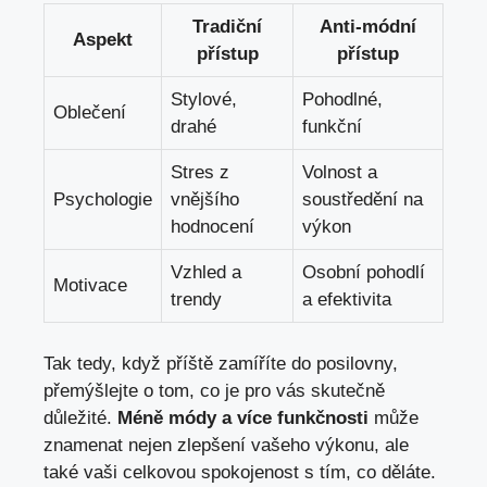
Tradiční
Anti-módní
Aspekt
přístup
přístup
Stylové,
Pohodlné,
Oblečení
drahé
funkční
Stres z
Volnost a
Psychologie
vnějšího
soustředění na
hodnocení
výkon
Vzhled a
Osobní pohodlí
Motivace
trendy
a efektivita
Tak tedy, když příště zamíříte do posilovny,
přemýšlejte o tom, co je pro vás skutečně
důležité.
Méně módy a více funkčnosti
může
znamenat nejen zlepšení vašeho výkonu, ale
také vaši celkovou spokojenost s tím, co děláte.