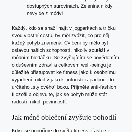
dostupných surovinách. Zelenina nikdy
nevyjde z módy!
Každý, kdo se snaží najít v joggerkách a tričku
svou vlastní cestu, by měl zvážit, co pro něj
každý pohyb znamená. Cvičení by mělo být
oslavou našich schopností, nikoliv soutěží v
módním hledáčku. Se zvyšujícím se povědomím
o duševním zdraví a celkovém well-beingu je
důležité přistupovat ke fitness jako k osobnímu
vyjádření, nikoliv jako k nutnosti zapadnout do
určitého „stylového“ boxu. Přijměte anti-fashion
filozofii a objevujte, jak se pohyb může stát
radostí, nikoli povinností.
Jak méně oblečení zvyšuje pohodlí
Když se ponoříme do světa fitness, často se