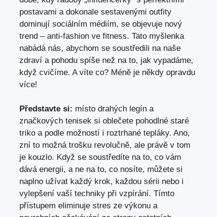
postavami a dokonale sestavenými outfity
dominují sociálním médiím, se objevuje nový
trend – anti-fashion ve fitness. Tato myšlenka
nabádá nás, abychom se soustředili na naše
zdraví a pohodu spíše než na to, jak vypadáme,
když cvičíme. A víte co? Méně je někdy opravdu
více!
Představte si:
místo drahých legín a
značkových tenisek si oblečete pohodlné staré
triko a podle možností i roztrhané tepláky. Ano,
zní to možná trošku revolučně, ale právě v tom
je kouzlo. Když se soustředíte na to, co vám
dává energii, a ne na to, co nosíte, můžete si
naplno užívat každý krok, každou sérii nebo i
vylepšení vaší techniky při vzpírání. Tímto
přístupem eliminuje stres ze výkonu a