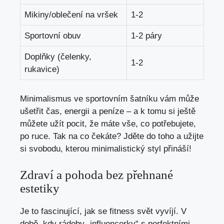
Mikiny/oblečení na vršek
1-2
Sportovní obuv
1-2 páry
Doplňky (čelenky,
1-2
rukavice)
Minimalismus ve sportovním šatníku vám může
ušetřit čas, energii a peníze – a k tomu si ještě
můžete užít pocit, že máte vše, co potřebujete,
po ruce. Tak na co čekáte? Jděte do toho a užijte
si svobodu, kterou minimalistický styl přináší!
Zdraví a pohoda bez přehnané
estetiky
Je to fascinující, jak se fitness svět vyvíjí. V
době, kdy rádoby „influencerky“ s perfektními