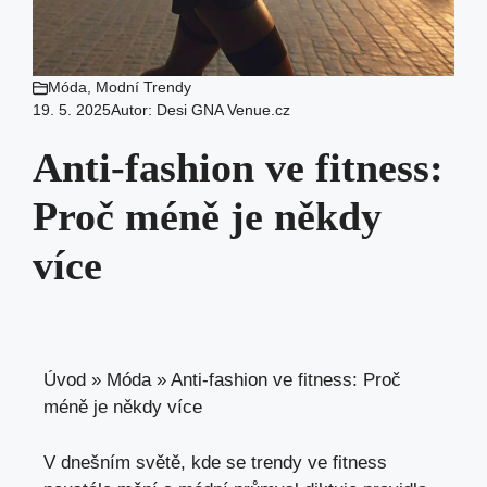
Móda
,
Modní Trendy
19. 5. 2025
Autor:
Desi GNA Venue.cz
Anti-fashion ve fitness:
Proč méně je někdy
více
Úvod
»
Móda
»
Anti-fashion ve fitness: Proč
méně je někdy více
V dnešním světě, kde se trendy ve fitness