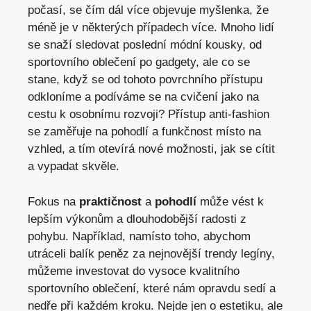
počasí, se čím dál více objevuje myšlenka, že
méně je v některých případech více. Mnoho lidí
se snaží sledovat poslední módní kousky, od
sportovního oblečení po gadgety, ale co se
stane, když se od tohoto povrchního přístupu
odkloníme a podíváme se na cvičení jako na
cestu k osobnímu rozvoji? Přístup anti-fashion
se zaměřuje na pohodlí a funkčnost místo na
vzhled, a tím otevírá nové možnosti, jak se cítit
a vypadat skvěle.
Fokus na
praktičnost
a
pohodlí
může vést k
lepším výkonům a dlouhodobější radosti z
pohybu. Například, namísto toho, abychom
utráceli balík peněz za nejnovější trendy legíny,
můžeme investovat do vysoce kvalitního
sportovního oblečení, které nám opravdu sedí a
nedře při každém kroku. Nejde jen o estetiku, ale