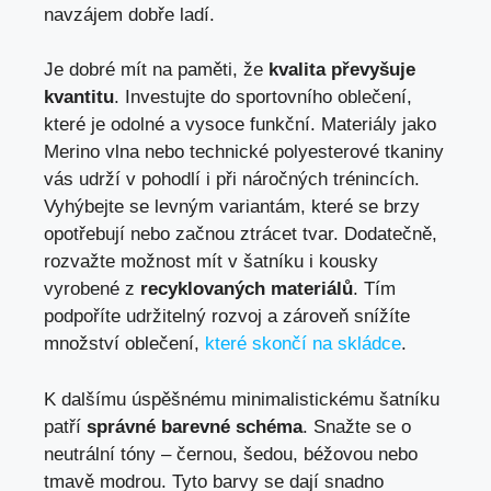
navzájem dobře ladí.
Je dobré mít na paměti, že
kvalita převyšuje
kvantitu
. Investujte do sportovního oblečení,
které je odolné a vysoce funkční. Materiály jako
Merino vlna nebo technické polyesterové tkaniny
vás udrží v pohodlí i při náročných trénincích.
Vyhýbejte se levným variantám, které se brzy
opotřebují nebo začnou ztrácet tvar. Dodatečně,
rozvažte možnost mít v šatníku i kousky
vyrobené z
recyklovaných materiálů
. Tím
podpoříte udržitelný rozvoj a zároveň snížíte
množství oblečení,
které skončí na skládce
.
K dalšímu úspěšnému minimalistickému šatníku
patří
správné barevné schéma
. Snažte se o
neutrální tóny – černou, šedou, béžovou nebo
tmavě modrou. Tyto barvy se dají snadno