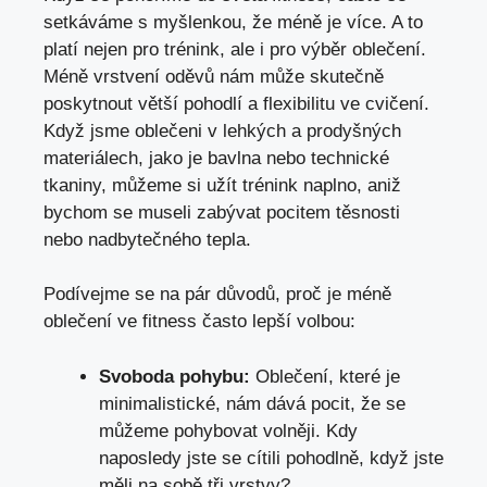
setkáváme s myšlenkou, že méně je více. A to
platí nejen pro trénink, ale i pro výběr oblečení.
Méně vrstvení oděvů nám může skutečně
poskytnout větší pohodlí a flexibilitu ve cvičení.
Když jsme oblečeni v lehkých a prodyšných
materiálech, jako je bavlna nebo technické
tkaniny, můžeme si užít trénink naplno, aniž
bychom se museli zabývat pocitem těsnosti
nebo nadbytečného tepla.
Podívejme se na pár důvodů, proč je méně
oblečení ve fitness často lepší volbou:
Svoboda pohybu:
Oblečení, které je
minimalistické, nám dává pocit, že se
můžeme pohybovat volněji. Kdy
naposledy jste se cítili pohodlně, když jste
měli na sobě tři vrstvy?