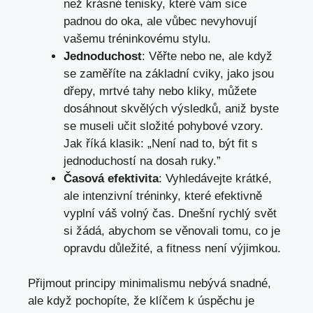
než krásné tenisky, které vám sice
padnou do oka, ale vůbec nevyhovují
vašemu tréninkovému stylu.
Jednoduchost
: Věřte nebo ne, ale když
se zaměříte na základní cviky, jako jsou
dřepy, mrtvé tahy nebo kliky, můžete
dosáhnout skvělých výsledků, aniž byste
se museli učit složité pohybové vzory.
Jak říká klasik: „Není nad to, být fit s
jednoduchostí na dosah ruky.”
Časová efektivita
: Vyhledávejte krátké,
ale intenzivní tréninky, které efektivně
vyplní váš volný čas. Dnešní rychlý svět
si žádá, abychom se věnovali tomu, co je
opravdu důležité, a fitness není výjimkou.
Přijmout principy minimalismu nebývá snadné,
ale když pochopíte, že klíčem k úspěchu je