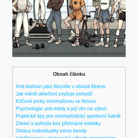
Obsah článku
Anti-fashion jako filozofie v oblasti fitness
Jak méně oblečení zvyšuje pohodlí
Klíčové prvky minimalismu ve fitness
Psychologie anti-módy a její vliv na výkon
Praktické tipy pro minimalistický sportovní šatník
Zdraví a pohoda bez přehnané estetiky
Oslava individuality mimo trendy