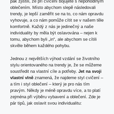
pak zjistili, že při cvičení bojujete s nepohodlným
oblečením. Místo abychom slepě následovali
trendy, je lepší zaměřit se na to, co nám opravdu
vyhovuje, a co nám pomůže cítit se v našem těle
komfortně. Každý z nás je jedinečný a naše
individuality by měla být oslavována – nejen k
tomu, abychom byli „in“, ale abychom se cítili
skvěle během každého pohybu.
Jednou z největších výhod vzdání se životního
stylu orientovaného na trendy je, že se můžeme
soustředit na vlastní cíle a potřeby.
Jet na svoji
vlastní vlně
znamená, že najdeme styl cvičení –
a tím i styl oblečení – který je pro nás tím
pravým. Někdy je méně opravdu více, a to platí
zejména při výběru vybavení a oblečení. Zde je
pár tipů, jak oslavit svou individualitu: