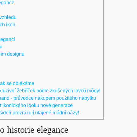
legance
 vzhledu
ch ikon
leganci
u
ním designu
Jak se oblékáme
luzivní žebříček podle zkušených lovců módy!
hand - průvodce nákupem použitého nábytku
t ikonického looku nové generace
ideři prozrazují utajené módní oázy!
o historie elegance