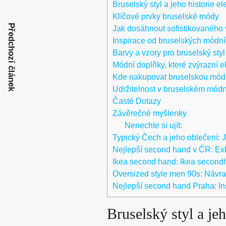
Bruselský styl a jeho historie e
Klíčové prvky bruselské módy
Předchozí článek
Jak dosáhnout sofistikovaného
Inspirace od bruselských módní
Barvy a vzory pro bruselský styl
Módní doplňky, které zvýrazní e
Kde nakupovat bruselskou mód
Udržitelnost v bruselském mód
Časté Dotazy
Závěrečné myšlenky
Nenechte si ujít:
Typický Čech a jeho oblečení: 
Nejlepší second hand v ČR: Exk
Ikea second hand: Ikea second
Oversized style men 90s: Návra
Nejlepší second hand Praha: Ins
Bruselský styl a jeh