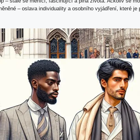
 – stále se měnící, fascinující a plná života. Ačkoliv se mód
něné – oslava individuality a osobního vyjádření, které je 