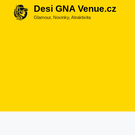
Přeskočit
Desi GNA Venue.cz
na
Glamour, Novinky, Atraktivita
obsah