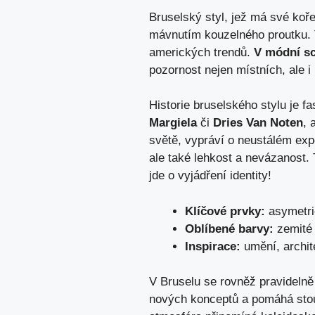
Bruselský styl, jež má své koř
mávnutím kouzelného proutku. Te
amerických trendů.
V módní s
pozornost nejen místních, ale 
Historie bruselského stylu je fa
Margiela
či
Dries Van Noten
, 
světě, vypráví o neustálém exp
ale také lehkost a nevázanost. 
jde o vyjádření identity!
Klíčové prvky:
asymetrie
Oblíbené barvy:
zemité 
Inspirace:
umění, archit
V Bruselu se rovněž pravidelně
nových konceptů a pomáhá stou