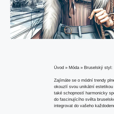
Úvod
»
Móda
»
Bruselský styl:
Zajímáte se o módní trendy plné
okouzlí svou unikátní estetik
také schopností harmonicky spo
do fascinujícího světa bruselsk
integrovat do vašeho každodenn