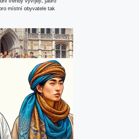
ní trendy vyvíjejí, jádro
pro místní obyvatele tak