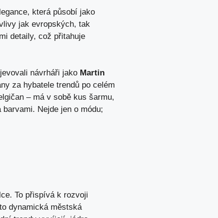
legance, která působí jako
vlivy jak evropských, tak
 detaily, což přitahuje
bjevovali návrháři jako
Martin
ny za hybatele trendů po celém
Belgičan – má v sobě kus šarmu,
 a barvami. Nejde jen o módu;
e. To přispívá k rozvoji
ato dynamická městská