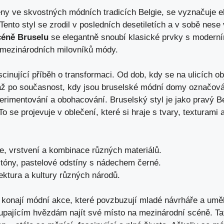
eny ve skvostných módních tradicích Belgie, se vyznačuje e
nto styl se zrodil v posledních desetiletích a v sobě nese 
céně Bruselu
se elegantně snoubí klasické prvky s moderními
i mezinárodních milovníků módy.
scinující příběh o transformaci. Od dob, kdy se na ulicích o
až po současnost, kdy jsou bruselské módní domy označová
erimentování a obohacování. Bruselský styl je jako pravý 
To se projevuje v oblečení, které si hraje s tvary, texturami
, vrstvení a kombinace různých materiálů.
tóny, pastelové odstíny s nádechem černé.
ektura a kultury různých národů.
 konají módní akce, které povzbuzují mladé návrháře a umělc
pajícím hvězdám najít své místo na mezinárodní scéně. T