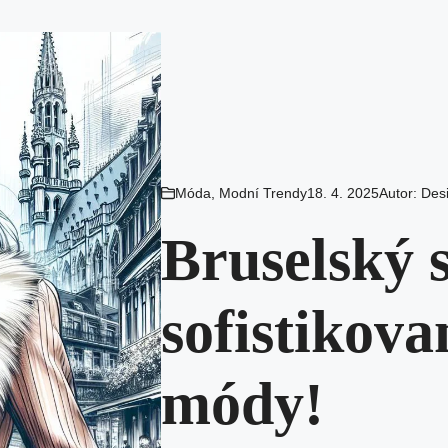
Móda
,
Modní Trendy
18. 4. 2025
Autor:
Des
Bruselský s
sofistikova
módy!