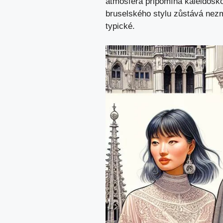
atmosféra připomíná kaleidoskop
bruselského stylu zůstává nezmě
typické.