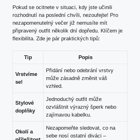
Pokud se ocitnete v situaci, ⁢kdy jste ‌učinili
rozhodnutí na poslední chvíli, nezoufejte! Pro
nezapomenutelný ⁢večer ⁢již nemusíte mít
připravený outfit ‌několik dní dopředu. Klíčem je⁣
flexibilita. Zde je pár praktických tipů:
Tip
Popis
Přidání nebo​ odebrání vrstvy
Vrstvíme
může ⁤zásadně⁤ změnit váš
se!
vzhled.
Jednoduchý outfit může
Stylové
ozvláštnit výrazný šperk nebo
doplňky
zajímavou kabelku.
Nezapomeňte sledovat, co ⁤na
Okolí⁢ a
sebe nosí ostatní‍ diváci –
příležitost