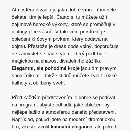
Atmosféra divadla​ je ⁢jako⁤ dobré víno ⁣– čím déle
čekáte, tím⁢ je lepší. Často si tu můžete ​užít
zajímavé herecké výkony,⁢ které se proměňují v⁢
dialogy plné⁤ vášně. V takovém prostředí je
‍oblečení klíčovým prvkem,‍ který dodává na‌
dojmu. Přestože je ‌dress ⁢code volný, doporučuje
se zamyslet se nad stylem, který podtrhuje
magickou naléhavost‍ divadelního ​zážitku. ⁢
Elegantní,​ ale pohodlné kroje
jsou tím pravým
společníkem – takže klidně můžete zvolit i úzké
kalhoty a oblíbený svetr.
Před každým představením je dobré‌ se podívat
na program, abyste odhadli, jaké oblečení by
‍nejlépe ⁢ladilo s atmosférou daného představení.
Například, pokud jdete⁢ na moderní dramatickou
hru,⁣ zkuste zvolit
kasualní elegance
,‍ ale pokud