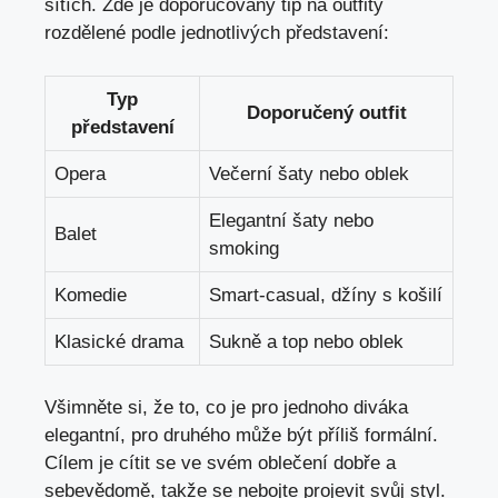
sítích. Zde ​je doporučovaný tip na outfity⁢
rozdělené podle jednotlivých představení:
Typ
Doporučený outfit
představení
Opera
Večerní šaty nebo oblek
Elegantní​ šaty nebo
Balet
smoking
Komedie
Smart-casual, džíny s košilí
Klasické drama
Sukně ⁤a top⁤ nebo oblek
Všimněte ⁤si, že to, ‌co je pro ‍jednoho diváka⁤
elegantní, pro druhého může být příliš formální.
Cílem je cítit ‍se ve ⁢svém oblečení dobře a
‍sebevědomě, ⁣takže se nebojte projevit svůj styl.