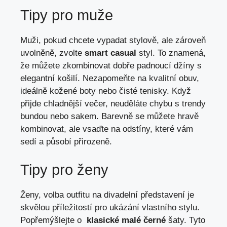
Tipy pro muže
Muži, ‌pokud ⁢chcete vypadat stylově,​ ale zároveň
uvolněně, zvolte
smart casual
styl. To znamená,‌
že ​můžete zkombinovat dobře⁤ padnoucí džíny s
elegantní košilí. Nezapomeňte na kvalitní obuv,
ideálně ​kožené boty nebo čisté tenisky. Když
přijde chladnější ‌večer,​ neuděláte chybu s trendy
bundou nebo⁢ sakem. Barevně se můžete ⁣hravě‍
kombinovat, ale vsaďte na odstíny, které vám
sedí ‍a působí přirozeně.
Tipy pro ženy
Ženy, volba ‌outfitu na ⁣divadelní představení je
⁤skvělou příležitostí pro ‌ukázání vlastního ‌stylu.
Popřemýšlejte o ‌
klasické malé černé
šaty. Tyto