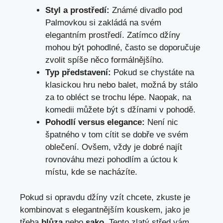
Styl a prostředí:
Známé divadlo ​pod
Palmovkou si​ zakládá na svém‌
elegantním prostředí. Zatímco⁤ džíny
mohou být pohodlné, často ‍se doporučuje
zvolit spíše ​něco formálnějšího.
Typ ​představení:
Pokud‍ se chystáte‌ na⁢
klasickou hru nebo balet, možná by ⁢stálo‌
za to obléct⁢ se trochu⁣ lépe. Naopak, na
komedii můžete být s ‍džínami ‌v pohodě.
Pohodlí versus elegance:
Není⁢ nic
špatného v ‍tom cítit se dobře ve svém
oblečení. ‌Ovšem, vždy ⁤je dobré ‌najít
rovnováhu ​mezi pohodlím a úctou k
⁣místu, kde se nacházíte.
Pokud si opravdu džíny⁢ vzít chcete,‌ zkuste je
kombinovat ‌s⁣ elegantnějším kouskem, jako je
třeba
blůza
nebo
sako
. Tento zlatý střed vám