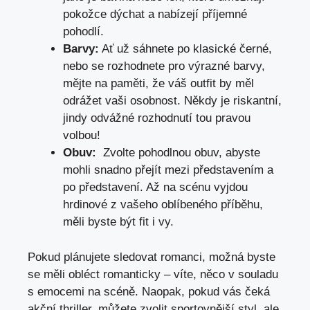
pokožce ⁢dýchat a nabízejí příjemné ​
pohodlí.
Barvy:
Ať ‌už sáhnete po ⁤klasické⁣ černé,⁤
nebo se rozhodnete pro výrazné ​barvy,
mějte na paměti, že váš outfit by měl
odrážet ⁤vaši osobnost. Někdy je riskantní,
jindy odvážné rozhodnutí tou ⁤pravou
volbou!
Obuv:
⁣ Zvolte pohodlnou obuv, ‍abyste
mohli snadno ⁢přejít mezi představením a
po představení.⁢ Až​ na scénu vyjdou⁢
hrdinové ⁣z vašeho⁣ oblíbeného příběhu,
měli byste být fit i vy.
Pokud⁤ plánujete sledovat romanci, ⁤možná byste
se měli ​obléct romanticky – ‍víte,⁤ něco v souladu
⁢s emocemi na scéně. Naopak,⁣ pokud vás čeká
akční thriller, můžete zvolit sportovnější styl, ale