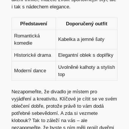
i tak s nádechem​ elegance.
Představení
Doporučený outfit
Romantická
Kabelka a ⁣jemné šaty
komedie
Historické drama
Elegantní oblek s⁤ doplňky
Uvolněné kalhoty a‌ stylish
Moderní dance
top
Nezapomeňte, že divadlo je místem pro
vyjádření a‌ kreativitu.‌ Klíčové je cítit se ve svém
oblečení dobře, protože ‍právě to⁤ vám ​dodá
potřebné sebevědomí. A zda si vezmete
klobouk? Tak to záleží na⁣ vás – ale
⁣nezapomeňte, že byste s ním měli projít dveřmi