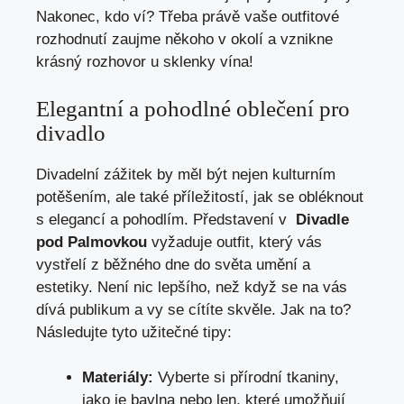
Nakonec, kdo ⁤ví? Třeba právě vaše outfitové
rozhodnutí ⁤zaujme někoho v okolí a‍ vznikne
krásný rozhovor u sklenky vína!
Elegantní a pohodlné‌ oblečení pro
divadlo
Divadelní zážitek by měl být​ nejen kulturním
potěšením, ale také ⁣příležitostí, jak⁣ se obléknout‌
s elegancí a pohodlím. Představení v ​
Divadle⁤
pod Palmovkou
vyžaduje outfit, který vás
vystřelí z běžného dne do světa umění‌ a
estetiky. Není‍ nic lepšího, než když se na vás
dívá publikum ‌a​ vy ⁣se cítíte ​skvěle. Jak ⁣na​ to?
Následujte⁤ tyto užitečné tipy:
Materiály:
Vyberte⁤ si přírodní tkaniny,
jako‍ je bavlna⁤ nebo‌ len, které umožňují