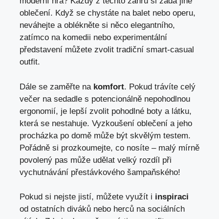
moderní hra? Každý ⁢z těchto žánrů si‍ žádá⁤ jiné
oblečení. Když ​se chystáte na⁤ balet nebo ⁤operu,
neváhejte‍ a oblékněte si něco elegantního,
zatímco na komedii nebo experimentální
představení⁢ můžete⁣ zvolit‌ tradiční smart-casual
outfit.
Dále ⁣se zaměřte na
komfort
. Pokud ‍trávíte celý‍
večer‍ na sedadle⁣ s ‍potencionálně nepohodlnou
ergonomií, je lepší zvolit pohodlné boty a látku,
která se nestahuje.‍ Vyzkoušení oblečení a jeho⁣
procházka po​ domě může být skvělým ​testem.⁣
Pořádně si prozkoumejte, co ⁣nosíte ⁢– malý mírně
povolený pas může udělat velký rozdíl při‍
vychutnávání přestávkového šampaňského!
Pokud si nejste jistí, můžete využít i
inspiraci
od ostatních diváků ⁣nebo herců na sociálních