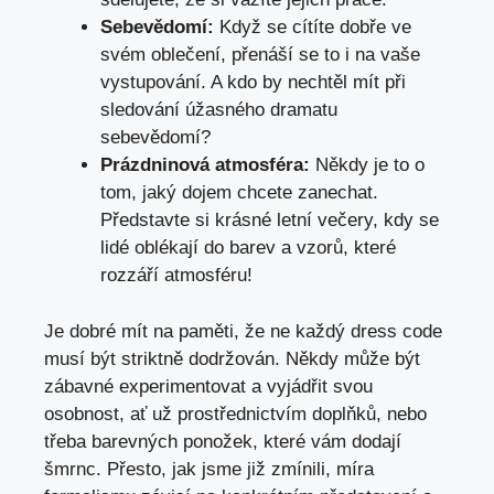
Sebevědomí:
Když‌ se cítíte dobře ve
svém oblečení, přenáší ⁢se​ to i⁤ na vaše⁤
vystupování.‍ A kdo ‍by nechtěl mít při⁢
sledování úžasného dramatu
sebevědomí?
Prázdninová ⁢atmosféra:
⁢Někdy ⁤je to o
tom, ‌jaký dojem‍ chcete zanechat.
Představte si⁢ krásné letní večery,​ kdy se‍
lidé oblékají do barev a vzorů, které
rozzáří atmosféru!
Je dobré mít ⁣na ⁤paměti, že ne každý⁤ dress code⁢
musí být⁤ striktně dodržován.⁤ Někdy může být
zábavné⁢ experimentovat a⁢ vyjádřit svou
osobnost, ať už prostřednictvím doplňků, ‍nebo‍
třeba barevných ponožek, které vám dodají
šmrnc.​ Přesto,⁣ jak jsme již zmínili, míra⁢