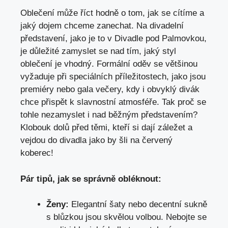
Oblečení může říct hodně o tom, ⁤jak⁤ se cítíme a
jaký dojem chceme zanechat. Na divadelní
představení, jako je to ‌v Divadle pod ‍Palmovkou,
je důležité zamyslet se nad tím, jaký styl
⁤oblečení je vhodný. Formální oděv​ se ⁤většinou
⁣vyžaduje při speciálních příležitostech, jako jsou
premiéry⁢ nebo⁣ gala‍ večery, kdy i​ obvyklý divák
chce přispět k slavnostní atmosféře. Tak proč​ se‍
tohle‍ nezamyslet i nad‍ běžným představením?
Klobouk⁤ dolů před těmi, kteří si​ dají záležet a
vejdou ⁣do divadla jako by šli na červený
koberec!
Pár tipů, ‌jak se ⁤správně obléknout:
Ženy:
Elegantní ⁢šaty​ nebo decentní⁤ sukně
‌s blůzkou jsou skvělou volbou. Nebojte se⁢