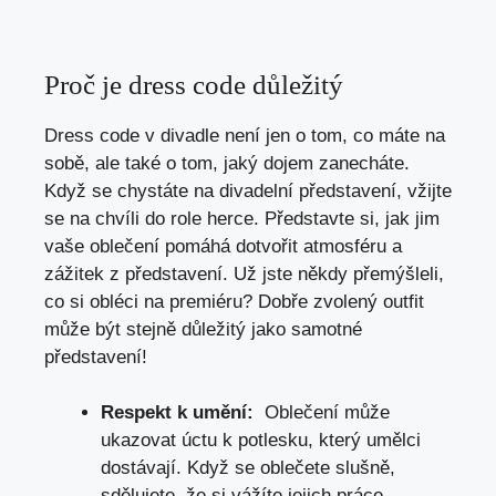
Proč je ​dress code důležitý
Dress code v divadle není jen o tom, co máte ⁣na
sobě, ale také o tom, jaký dojem zanecháte.
⁤Když se chystáte na divadelní⁢ představení, vžijte​
se na ‍chvíli do role herce. Představte si, jak ⁣jim
vaše‍ oblečení pomáhá⁤ dotvořit atmosféru‌ a
zážitek⁢ z ⁢představení. Už jste někdy přemýšleli,
co si obléci na premiéru? Dobře zvolený outfit
může být stejně důležitý jako samotné
představení!
Respekt⁣ k umění:
​ Oblečení ⁤může
ukazovat úctu k potlesku, který umělci
dostávají. ⁢Když se oblečete slušně,
⁢sdělujete,⁢ že si vážíte jejich práce.