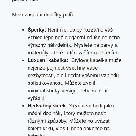
Mezi zásadní doplňky patří:
Šperky:
Není ​nic, co by rozzářilo ⁢váš
vzhled lépe než elegantní náušnice nebo
výrazný náhrdelník.⁣ Myslete na barvy a
materiály, ⁤které ladí ⁣s vaším oblečením.
Luxusní kabelka:
‍ Stylová kabelka může⁢
nejenže pojmout všechny vaše
nezbytnosti, ⁢ale i dodat​ vašemu vzhledu
sofistikovanost. Můžete zvolit
⁣minimalistický ⁣design, nebo se s ní
vyřádit!
Hedvábný šátek:
Skvěle se hodí ‌jako
‌módní doplněk, ​který můžete nosit
‌různými způsoby. Můžete ho uvázat
kolem krku,⁤ vlasů, nebo dokonce na⁢