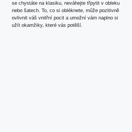
se chystáte‌ na klasiku, neváhejte třpytit v​ obleku
nebo šatech. To, co si obléknete,⁤ může pozitivně
ovlivnit váš ⁢vnitřní ​pocit a umožní vám naplno​ si
užít okamžiky, které vás potěší.