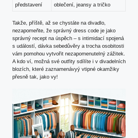
⁢představení
oblečení,⁢ jeansy a tričko
Takže, příště, až se chystáte na divadlo,
nezapomeňte, že⁤ správný dress code je jako
správný⁤ recept na úspěch – s intimidací⁤ spojená
s ​událostí,⁣ dávka sebedůvěry‌ a​ trocha ⁤osobitosti
vám⁤ pomohou vytvořit nezapomenutelný zážitek.
A kdo ví, možná ​své outfity ‍sdílíte i v ​divadelních
blozích, které zaznamenávyý ⁤vtipné okamžiky‌
přesně tak, ​jako ‌vy!