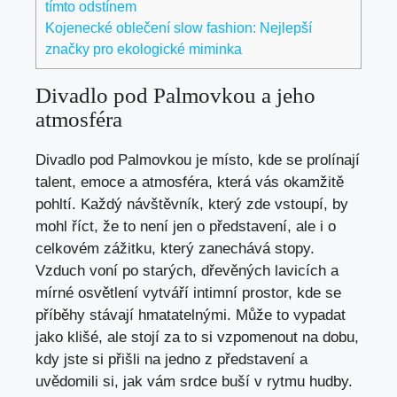
tímto odstínem
Kojenecké oblečení slow fashion: Nejlepší
značky pro ekologické miminka
Divadlo pod ‌Palmovkou a jeho
atmosféra
Divadlo pod Palmovkou je místo, kde⁣ se prolínají
talent, emoce a atmosféra, která vás okamžitě
pohltí. Každý návštěvník, který zde vstoupí, by
mohl říct, že to není jen o představení, ale i o
⁢celkovém zážitku, který zanechává stopy.
Vzduch voní po starých, ‍dřevěných lavicích ​a‌
mírné osvětlení vytváří intimní prostor,⁤ kde ‌se
příběhy ​stávají hmatatelnými.‍ Může to vypadat
jako klišé, ale stojí za to si vzpomenout na dobu,
kdy jste si přišli na jedno ⁤z představení a
uvědomili si, jak vám srdce buší v rytmu hudby.