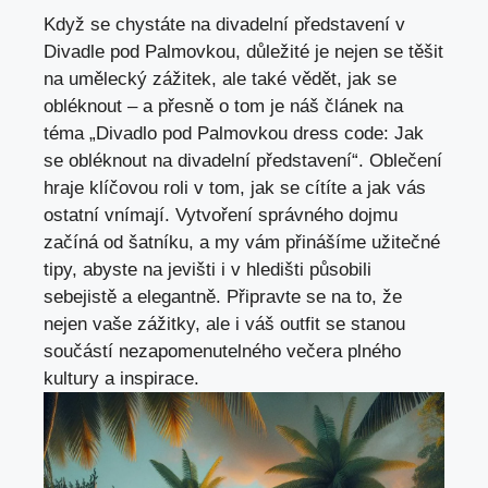
Když se chystáte​ na divadelní představení v
Divadle pod Palmovkou, důležité je⁤ nejen se těšit⁣
na umělecký zážitek, ale také vědět,⁣ jak se
‌obléknout – a přesně o tom⁣ je náš ⁣článek na
téma „Divadlo pod Palmovkou dress code: Jak
se⁣ obléknout na divadelní představení“.⁣ Oblečení
hraje klíčovou roli v ⁣tom, jak se cítíte ​a jak vás
ostatní vnímají. Vytvoření správného dojmu
začíná od ⁣šatníku, a my ‌vám přinášíme užitečné
tipy, abyste na ⁣jevišti i⁣ v‍ hledišti⁤ působili
sebejistě a elegantně.​ Připravte ⁢se⁢ na ‍to, že
nejen vaše zážitky, ale i váš outfit se stanou
‌součástí nezapomenutelného ⁢večera ‍plného
kultury a inspirace.