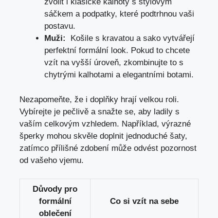
zvolit ‍i klasické kalhoty⁣ s stylovým
sáčkem ⁤a‌ podpatky, ‍které​ podtrhnou ⁤vaši​
postavu.
Muži:
‌ Košile s kravatou a sako vytvářejí ​
perfektní formální ‍look.⁢ Pokud to chcete
vzít na vyšší úroveň, zkombinujte to s
chytrými kalhotami a ​elegantními⁤ botami.
Nezapomeňte, že⁤ i doplňky hrají velkou roli.
Vybírejte⁤ je ‍pečlivě‌ a⁤ snažte se, aby ladily s
vaším celkovým ⁢vzhledem. Například, výrazné
šperky ⁤mohou skvěle doplnit jednoduché šaty,
zatímco přílišné zdobení může odvést pozornost
od vašeho vjemu.
Důvody pro
formální
Co ⁣si vzít⁣ na sebe
oblečení