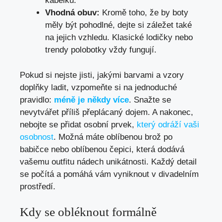
kabelku.
Vhodná obuv:
Kromě toho,‌ že by boty
měly být pohodlné,​ dejte si záležet ​také
na jejich vzhledu. Klasické lodičky nebo
trendy⁢ polobotky vždy⁤ fungují.
Pokud si nejste jisti, jakými barvami a vzory
‌doplňky ladit, ‍vzpomeňte si na⁤ jednoduché
pravidlo:‍
méně je někdy více
. Snažte ⁢se
nevytvářet příliš přeplácaný dojem. ⁢A nakonec,
nebojte se‍ přidat osobní prvek,
který odráží vaši
osobnost
. Možná máte oblíbenou‌ brož po
babičce ​nebo oblíbenou čepici, která dodává
vašemu outfitu nádech unikátnosti. Každý detail
se počítá a pomáhá vám vyniknout v divadelním
‍prostředí.
Kdy se obléknout ⁣formálně