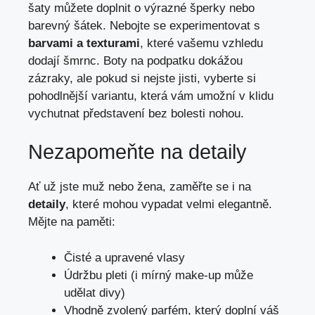
šaty můžete doplnit ‌o výrazné ‌šperky nebo
barevný ⁣šátek.⁣ Nebojte se experimentovat s ⁢
barvami ⁤a texturami
, ‍které vašemu vzhledu
dodají šmrnc. Boty ​na podpatku ⁤dokážou‍
zázraky, ale pokud si⁣ nejste jisti, vyberte si
pohodlnější variantu, která vám⁣ umožní v klidu ​
vychutnat představení ‌bez bolesti nohou.
Nezapomeňte na detaily
Ať ​už jste ‍muž nebo ​žena, zaměřte ‌se i ⁢na
detaily
, které mohou ‍vypadat velmi elegantně.
Mějte⁤ na paměti:
Čisté a upravené vlasy
Údržbu​ pleti (i mírný make-up ​může⁤
udělat ​divy)
Vhodně ‌zvolený parfém, který​ doplní ‍váš