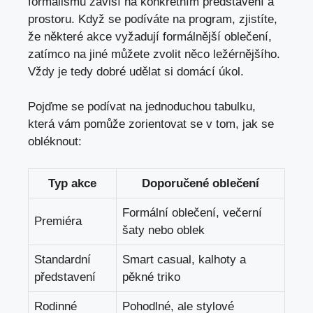
formalismu‌ závisí na ​konkrétním představení a
prostoru. ‍Když se podíváte na program, zjistíte,
že ⁣některé akce vyžadují formálnější oblečení,​
zatímco na‌ jiné můžete zvolit‌ něco ‍ležérnějšího.
Vždy je tedy‌ dobré udělat ‍si domácí úkol.
Pojďme se podívat na ⁤jednoduchou ‌tabulku,
která​ vám pomůže zorientovat⁣ se v tom, jak ‍se
obléknout:
Typ akce
Doporučené oblečení
Formální oblečení, večerní
Premiéra
šaty nebo oblek
Standardní
Smart casual, kalhoty ⁣a
představení
pěkné triko
Rodinné
Pohodlné, ale stylové