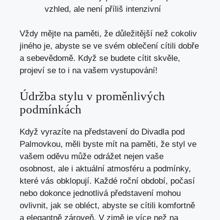
vzhled,⁣ ale není příliš intenzivní
Vždy mějte ‍na ⁣paměti, že důležitější než cokoliv
⁣jiného je, ⁢abyste se‌ ve svém oblečení cítili dobře
a⁣ sebevědomě. Když se budete‍ cítit skvěle,‌
projeví se ​to⁣ i na⁢ vašem vystupování!
Údržba stylu v proměnlivých
podmínkách
Když vyrazíte na‍ představení do⁢ Divadla pod
Palmovkou, měli ‌byste mít na ‌paměti, že styl ve
vašem​ oděvu může odrážet nejen vaše ​
osobnost, ale i aktuální atmosféru ⁤a‌ podmínky,‍
které vás obklopují. Každé roční období, počasí
nebo dokonce jednotlivá představení mohou
ovlivnit, jak ​se obléct, abyste se cítili⁢ komfortně
a‌ elegantně zároveň. V ⁤zimě je více ⁤než na