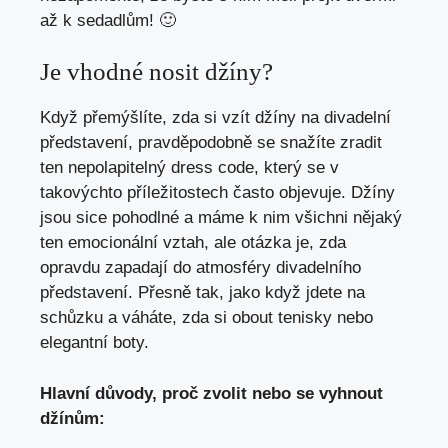
až k ⁢sedadlům! 🙂
Je vhodné nosit‍ džíny?
Když⁤ přemýšlíte, zda‌ si vzít džíny na divadelní
představení, pravděpodobně se snažíte zradit
ten ‌nepolapitelný dress code, který se ⁣v
takovýchto příležitostech často objevuje. Džíny
jsou ‍sice ⁤pohodlné a máme k nim všichni nějaký
ten emocionální vztah,⁢ ale ⁣otázka je,​ zda​
opravdu zapadají do ⁤atmosféry divadelního
představení.⁤ Přesně tak, jako​ když jdete na⁤
schůzku a váháte, zda si obout tenisky nebo
elegantní boty.
Hlavní důvody, proč zvolit‌ nebo se vyhnout
⁢džínům: