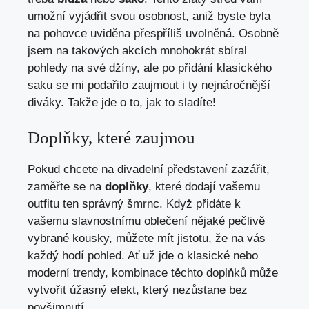
umožní vyjádřit svou osobnost, ⁢aniž⁢ byste byla
⁤na pohovce uviděna přespříliš uvolněná. ​Osobně
jsem‌ na takových akcích⁢ mnohokrát sbíral‍
pohledy na své‍ džíny, ale po přidání klasického
saku se mi podařilo zaujmout⁣ i ty nejnáročnější ​
diváky.‍ Takže​ jde o to, jak to sladíte!
Doplňky, ⁤které zaujmou
Pokud chcete na divadelní představení zazářit,
zaměřte se na
doplňky
, které dodají ‌vašemu
‍outfitu ten správný šmrnc. Když​ přidáte k ​
vašemu⁣ slavnostnímu oblečení nějaké pečlivě
vybrané kousky, můžete mít jistotu,​ že⁤ na vás
každý hodí pohled. ‍Ať už jde o⁤ klasické nebo
moderní trendy, kombinace těchto‌ doplňků může
vytvořit úžasný efekt, který nezůstane ⁤bez
povšimnutí.