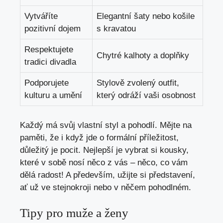
Vytváříte
Elegantní šaty nebo košile
pozitivní⁣ dojem
s kravatou
Respektujete
Chytré kalhoty‌ a doplňky
tradici divadla
Podporujete
Stylově zvolený ⁤outfit,
kulturu ⁤a umění
který ⁤odráží⁤ vaši osobnost
Každý má svůj vlastní styl a‍ pohodlí. Mějte na
paměti, že⁤ i ‌když jde ⁣o formální příležitost,⁢
důležitý je pocit. Nejlepší je ‌vybrat si‌ kousky,
‍které v sobě nosí‌ něco z vás –‍ něco, co vám⁣
dělá radost! ​A především,⁢ užijte si představení,
ať‍ už ve stejnokroji⁢ nebo v něčem pohodlném.
Tipy pro‍ muže a ženy