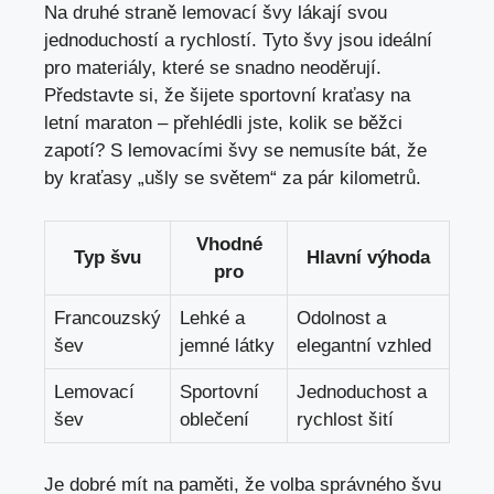
Na druhé straně lemovací švy lákají svou
jednoduchostí a rychlostí. Tyto švy jsou ideální
pro materiály, které se snadno neoděrují.
Představte si, že šijete sportovní kraťasy na
letní maraton – přehlédli jste, kolik se běžci
zapotí? S lemovacími švy se nemusíte bát, že
by kraťasy „ušly se světem“ za pár kilometrů.
Vhodné
Typ švu
Hlavní výhoda
pro
Francouzský
Lehké a
Odolnost a
šev
jemné látky
elegantní vzhled
Lemovací
Sportovní
Jednoduchost a
šev
oblečení
rychlost šití
Je dobré mít na paměti, že volba správného švu