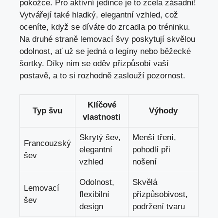
pokožce. Pro aktivní jedince je to zcela zásadní!
Vytvářejí také hladký, elegantní vzhled, což
oceníte, když se díváte do zrcadla po tréninku.
Na druhé straně lemovací švy poskytují skvělou
odolnost, ať už se jedná o legíny nebo běžecké
šortky. Díky nim se oděv přizpůsobí vaší
postavě, a to si rozhodně zaslouží pozornost.
Klíčové
Typ švu
Výhody
vlastnosti
Skrytý šev,
Menší tření,
Francouzský
elegantní
pohodlí při
šev
vzhled
nošení
Odolnost,
Skvělá
Lemovací
flexibilní
přizpůsobivost,
šev
design
podržení tvaru