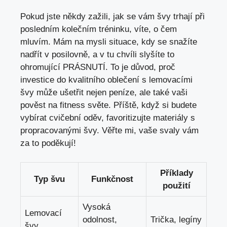
Pokud jste někdy zažili, jak se vám švy trhají při
posledním kolečním tréninku, víte, o čem
mluvím. Mám na mysli situace, kdy se snažíte
nadřít v posilovně, a v tu chvíli slyšíte to
ohromující PRÁSNUTÍ. To je důvod, proč
investice do kvalitního oblečení s lemovacími
švy může ušetřit nejen peníze, ale také vaši
pověst na fitness světe. Příště, když si budete
vybírat cvičební oděv, favoritizujte materiály s
propracovanými švy. Věřte mi, vaše svaly vám
za to poděkují!
Příklady
Typ švu
Funkčnost
použití
Vysoká
Lemovací
odolnost,
Trička, legíny
švy