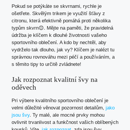
Pokud se potýkáte se skvrnami, rychle je
ošetřete. Skvělým trikem je využití šťávy z
citronu, která efektivně pomáhá proti několika
typům skvrn😊. Mějte na paměti, že pravidelná
údržba je klíčem k dlouhé životnosti vašeho
sportovního oblečení. A kdo by nechtěl, aby
vydrželo tak dlouho, jak vy? Klíčem je nalézt tu
správnou rovnováhu mezi péčí a používáním, a
s těmito tipy to určitě zvládnete!
Jak rozpoznat kvalitní švy na
oděvech
Pri výbere kvalitního sportovního oblečení je
velmi důležité věnovat pozornost detailům,
jako
jsou švy
. Ty malé, ale mocné prvky mohou
ovlivnit trvanlivost a funkčnost vašich oblíbených
kousků. Víte,
jak rozpoznat
, zda jsou švy