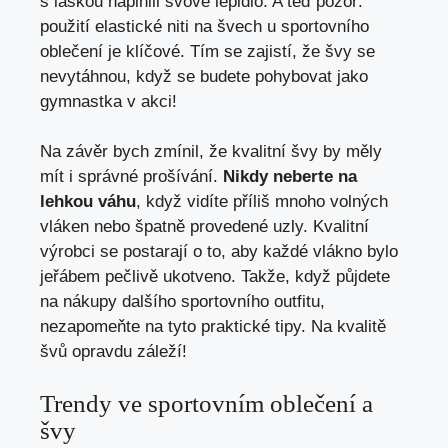
s láskou naplnili švové lepidlo. A teď pozor:
použití elastické niti na švech u sportovního
oblečení je klíčové. Tím se zajistí, že švy se
nevytáhnou, když se budete pohybovat jako
gymnastka v akci!
Na závěr bych zmínil, že kvalitní švy by měly
mít i správné prošívání.
Nikdy neberte na
lehkou váhu
, když vidíte příliš mnoho volných
vláken nebo špatně provedené uzly. Kvalitní
výrobci se postarají o to, aby každé vlákno bylo
jeřábem pečlivě ukotveno. Takže, když půjdete
na nákupy dalšího sportovního outfitu,
nezapomeňte na tyto praktické tipy. Na kvalitě
švů opravdu záleží!
Trendy ve sportovním oblečení a
švy