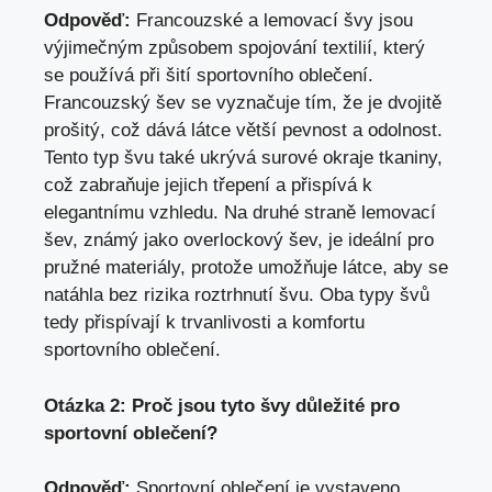
Odpověď:
Francouzské a lemovací švy jsou
výjimečným způsobem spojování textilií, který
se používá při šití sportovního oblečení.
Francouzský šev se vyznačuje tím, že je dvojitě
prošitý, což dává látce větší pevnost a odolnost.
Tento typ švu také ukrývá surové okraje tkaniny,
což zabraňuje jejich třepení a přispívá k
elegantnímu vzhledu. Na druhé straně lemovací
šev, známý jako overlockový šev, je ideální pro
pružné materiály, protože umožňuje látce, aby se
natáhla bez rizika roztrhnutí švu. Oba typy švů
tedy přispívají k trvanlivosti a komfortu
sportovního oblečení.
Otázka 2: Proč jsou tyto švy důležité pro
sportovní oblečení?
Odpověď:
Sportovní oblečení je vystaveno