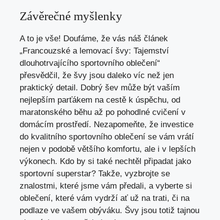
Závěrečné myšlenky
A to je vše! Doufáme, že vás náš článek
„Francouzské a lemovací švy: Tajemství
dlouhotrvajícího sportovního oblečení“
přesvědčil, že švy jsou daleko víc než jen
praktický detail. Dobrý šev může být vaším
nejlepším parťákem na cestě k úspěchu, od
maratonského běhu až po pohodlné cvičení v
domácím prostředí. Nezapomeňte, že investice
do kvalitního sportovního oblečení se vám vrátí
nejen v podobě většího komfortu, ale i v lepších
výkonech. Kdo by si také nechtěl připadat jako
sportovní superstar? Takže, vyzbrojte se
znalostmi, které jsme vám předali, a vyberte si
oblečení, které vám vydrží ať už na trati, či na
podlaze ve vašem obýváku. Švy jsou totiž tajnou