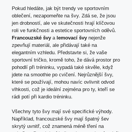
Pokud hledáte, jak být trendy ve sportovním
oblečení, nezapomeňte na švy. Zdá se, že jsou
jen drobností, ale ve skutečnosti hrají klíčovou
roli ve funkčnosti a estetice sportovních oděvů.
Francouzské švy
a
lemovací švy
nejenže
zpevňují materiál, ale přidávají také na
elegantním vzhledu. Představte si, že vaše
sportovní tričko, kromě toho, že dává prostor pro
pohodlí při tréninku, vypadá také skvěle, když
jdete na smoothie po cvičení. Nejrůznější švy,
které se používají, mohou navíc ovlivnit odvod
vlhkosti, což je ideální zejména pro ty, kteří se
rádi potí při kardio tréninku.
Všechny tyto švy mají své specifické výhody.
Například, francouzské švy mají špatný šev
skrytý uvnitř, což znamená méně tření na