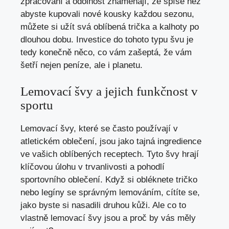
zpracování a odolnost znamenají, že spíše než
abyste kupovali nové kousky každou sezonu,
můžete si užít svá oblíbená trička a kalhoty po
dlouhou dobu. Investice do tohoto typu švu je
tedy konečně něco, co vám zašeptá, že vám
šetří nejen peníze, ale i planetu.
Lemovací švy a jejich funkčnost v
sportu
Lemovací švy, které se často používají v
atletickém oblečení, jsou jako tajná ingredience
ve vašich oblíbených receptech. Tyto švy hrají
klíčovou úlohu v trvanlivosti a pohodlí
sportovního oblečení. Když si obléknete tričko
nebo legíny se správným lemováním, cítíte se,
jako byste si nasadili druhou kůži. Ale co to
vlastně lemovací švy jsou a proč by vás měly