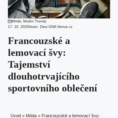
Móda
,
Modní Trendy
17. 10. 2025
Autor:
Desi GNA Venue.cz
Francouzské a
lemovací švy:
Tajemství
dlouhotrvajícího
sportovního oblečení
Úvod
»
Móda
»
Francouzské a lemovací švy: