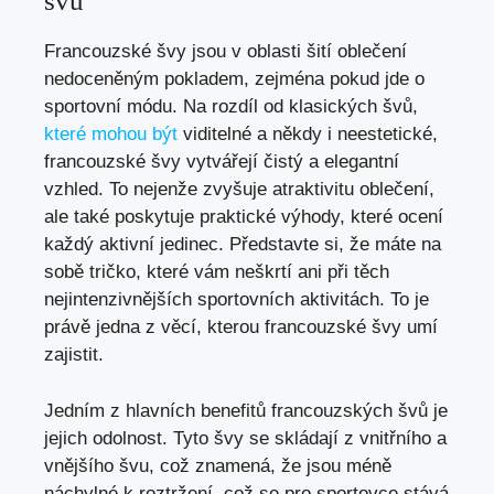
švů
Francouzské švy jsou v oblasti šití oblečení
nedoceněným pokladem, zejména pokud jde o
sportovní módu. Na rozdíl od klasických švů,
které mohou být
viditelné a někdy i neestetické,
francouzské švy vytvářejí čistý a elegantní
vzhled. To nejenže zvyšuje atraktivitu oblečení,
ale také poskytuje praktické výhody, které ocení
každý aktivní jedinec. Představte si, že máte na
sobě tričko, které vám neškrtí ani při těch
nejintenzivnějších sportovních aktivitách. To je
právě jedna z věcí, kterou francouzské švy umí
zajistit.
Jedním z hlavních benefitů francouzských švů je
jejich odolnost. Tyto švy se skládají z vnitřního a
vnějšího švu, což znamená, že jsou méně
náchylné k roztržení, což se pro sportovce stává