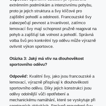
extrémním podmínkám a intenzivnímu pohybu,
proto je jejich struktura a švy klíčové pro
zajištění pohodlí a odolnosti. Francouzské švy
zabezpečují pevnost a trvanlivost, zatímco
lemovací švy mají schopnost pružně reagovat na
pohyb a zajišťují tak volnost a pohodlí. Správná
volba švů pro konkrétní typ oděvu může výrazně
ovlivnit výkon sportovce.
Otázka 3: Jaký má vliv na dlouhověkost
sportovního oděvu?
Odpověď:
Kvalitní švy, jako jsou francouzské a
lemovací, výrazně přispívají k dlouhověkosti
sportovního oděvu. Díky jejich konstrukci jsou
oděvy odolnější vůči opotřebení a
mechanickému namáhání, které se vyskytuje při
sportovních aktivitách. Správně provedené švy