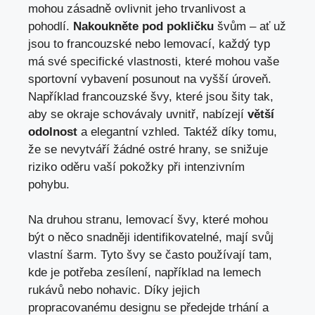
mohou zásadně ovlivnit jeho trvanlivost a
pohodlí.
Nakoukněte pod pokličku
švům – ať už
jsou to francouzské nebo lemovací, každý typ
má své specifické vlastnosti, které mohou vaše
sportovní vybavení posunout na vyšší úroveň.
Například francouzské švy, které jsou šity tak,
aby se okraje schovávaly uvnitř, nabízejí
větší
odolnost
a elegantní vzhled. Taktéž díky tomu,
že se nevytváří žádné ostré hrany, se snižuje
riziko oděru vaší pokožky při intenzivním
pohybu.
Na druhou stranu, lemovací švy, které mohou
být o něco snadněji identifikovatelné, mají svůj
vlastní šarm. Tyto švy se často používají tam,
kde je potřeba zesílení, například na lemech
rukávů nebo nohavic. Díky jejich
propracovanému designu se předejde trhání a