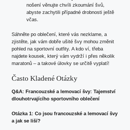
nošení věnujte chvíli zkoumání švů,
abyste zachytili případné drobnosti ještě
včas.
Sáhněte po oblečení, které vás nezklame, a
zjistěte, jak vám dobře ušité švy mohou změnit
pohled na sportovní outfity. A kdo ví, třeba
najdete kousek, který vám vydrží i přes několik
maratonů – a takové úlovky se určitě vyplatí!
Často Kladené Otázky
Q&A: Francouzské a lemovací švy: Tajemství
dlouhotrvajícího sportovního oblečení
Otázka 1: Co jsou francouzské a lemovací švy
a jak se liší?