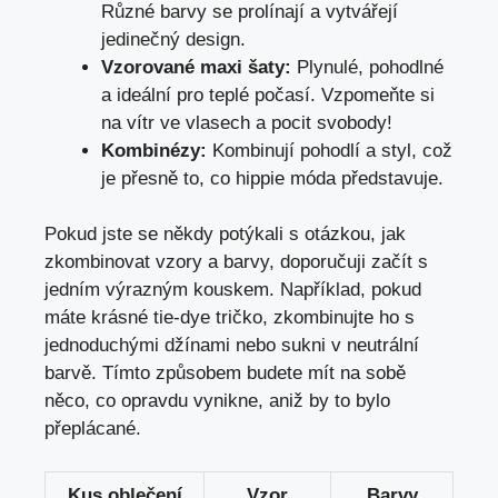
Různé barvy se​ prolínají a ‌vytvářejí
jedinečný ‌design.
Vzorované maxi ‌šaty:
Plynulé, pohodlné
a ideální pro teplé ⁢počasí. Vzpomeňte si
⁢na vítr⁣ ve vlasech a pocit svobody!
Kombinézy:
Kombinují pohodlí a styl,‍ což
je přesně to, co hippie ‍móda představuje.
Pokud⁢ jste se někdy ‌potýkali ‍s‍ otázkou,⁤ jak
zkombinovat vzory a barvy,‌ doporučuji začít s
‍jedním výrazným kouskem. Například, pokud
máte krásné tie-dye tričko, zkombinujte ⁤ho s
jednoduchými ‍džínami nebo sukni v⁣ neutrální
barvě. Tímto způsobem budete mít⁤ na sobě
něco, co opravdu vynikne, aniž by​ to bylo
přeplácané.
Kus oblečení
Vzor
Barvy