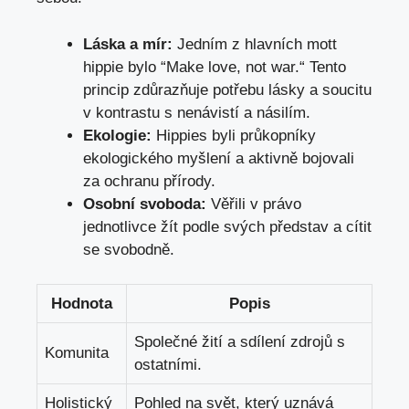
Láska a mír:
Jedním z hlavních mott
hippie ⁣bylo ⁤“Make love, not war.“ Tento
princip zdůrazňuje potřebu lásky a soucitu
v‍ kontrastu s nenávistí a ‌násilím.
Ekologie:
Hippies⁣ byli průkopníky
ekologického myšlení a aktivně ⁣bojovali​
za‌ ochranu přírody.
Osobní svoboda:
Věřili v právo
jednotlivce žít podle svých představ⁤ a cítit‌
se svobodně.
Hodnota
Popis
Společné žití a sdílení zdrojů‌ s
Komunita
ostatními.
Holistický
Pohled na​ svět,‌ který uznává