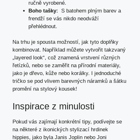
ručně vyrobené.
Boho tašky:
⁣ S ⁢batohem plným ⁤barev a
⁢frendží se‌ vás nikdo neodváží
⁣přehlédnout.
Na trhu je spousta možností, ‍jak tyto ⁤doplňky
kombinovat. Například můžete vytvořit takzvaný
„layered ‌look“,⁢ což znamená vrstvení⁤ různých⁢
řetízků, nebo se zaměřit na přírodní materiály,
jako je dřevo,‍ kůže nebo​ korálky. I jednoduché
tričko se⁤ pod ​vlivem barevných náramků a šátku
promění na stylový kousek!
Inspirace z minulosti
Pokud vás zajímají konkrétní tipy, podívejte se ​
na některé z ikonických stylizací hrdinek
hippies, jako byla Janis Joplin nebo Joni