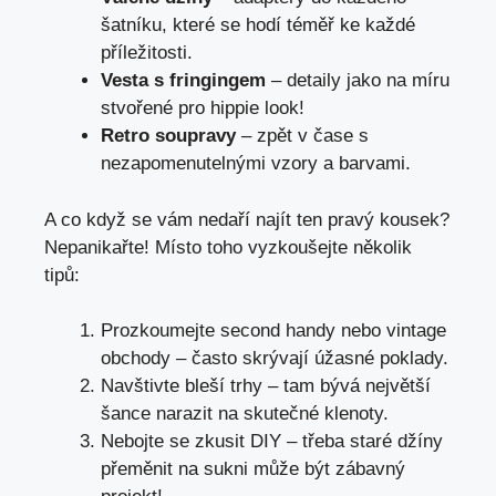
⁤šatníku, ‌které se hodí téměř ke každé​
příležitosti.
Vesta ⁢s fringingem
– detaily jako na míru
stvořené pro hippie⁢ look!
Retro soupravy
– zpět v čase⁣ s
nezapomenutelnými vzory a barvami.
A co když se​ vám nedaří ⁢najít ten pravý kousek?
Nepanikařte!⁣ Místo toho vyzkoušejte několik
tipů:
Prozkoumejte second handy⁤ nebo vintage
obchody – ‌často ⁤skrývají úžasné poklady.
Navštivte bleší trhy⁢ – tam bývá největší
šance narazit na skutečné klenoty.
Nebojte se ‌zkusit ⁣DIY⁣ – ​třeba‌ staré džíny
přeměnit na‌ sukni může být ⁣zábavný