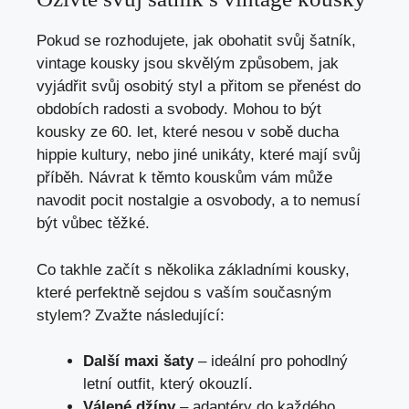
Pokud se⁢ rozhodujete, jak obohatit ⁤svůj šatník,
vintage​ kousky ‌jsou ⁢skvělým ⁤způsobem, jak
vyjádřit svůj ‌osobitý styl a přitom se přenést ‌do
obdobích⁢ radosti a svobody. Mohou to být
kousky ze 60. let, ‍které nesou ⁢v sobě​ ducha
hippie kultury, nebo jiné ‌unikáty, které mají svůj
‍příběh. ​Návrat⁢ k těmto kouskům‌ vám může
navodit pocit nostalgie a osvobody, a to nemusí
být vůbec těžké.
Co takhle začít s⁣ několika základními kousky,
které ‌perfektně sejdou s vaším současným
stylem? Zvažte následující:
Další‌ maxi šaty
– ideální pro pohodlný
letní outfit, který okouzlí.
Válené džíny
– adaptéry‍ do každého