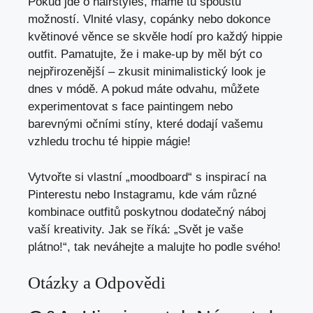
Pokud jde ⁤o hairstyles,⁢ máme tu spoustu
možností. Vlnité vlasy,‍ copánky⁢ nebo dokonce
květinové věnce se⁤ skvěle hodí pro každý hippie
outfit. Pamatujte, že ⁤i make-up by ⁤měl být​ co
nejpřirozenější – zkusit minimalistický look ‍je
dnes v módě. A ‍pokud máte odvahu, můžete
experimentovat s face paintingem ⁢nebo
barevnými očními stíny, které dodají vašemu ​
vzhledu‍ trochu té hippie mágie!
Vytvořte si vlastní „moodboard“⁤ s ⁣inspirací na
⁤Pinterestu nebo Instagramu, kde vám ​různé
kombinace outfitů poskytnou dodatečný ‍náboj
vaší kreativity. Jak se říká: „Svět je vaše
plátno!“, tak⁢ neváhejte a malujte ho podle svého!
Otázky a Odpovědi