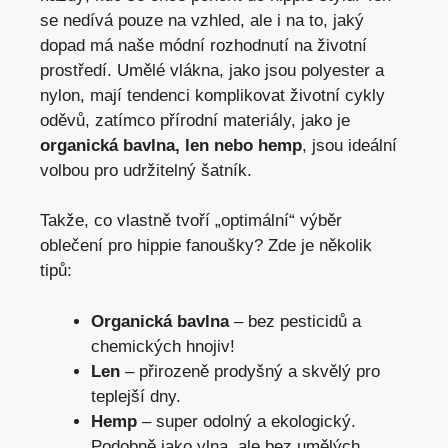
se nedívá pouze na vzhled, ale i na to, jaký
dopad‌ má ‌naše módní rozhodnutí na životní
prostředí. Umělé vlákna, jako jsou ⁣polyester a
nylon, mají⁤ tendenci komplikovat životní ​cykly
oděvů, zatímco ⁣přírodní materiály, jako je
organická bavlna, len nebo hemp
, jsou ⁤ideální
⁤volbou pro⁣ udržitelný šatník.
Takže, co vlastně tvoří⁤ „optimální“ výběr
oblečení pro hippie fanoušky? Zde je⁣ několik
⁣tipů:
Organická ⁢bavlna
– bez pesticidů a​
chemických hnojiv!
Len
– přirozeně ‌prodyšný a skvělý ​pro
teplejší dny.
Hemp
–‌ super odolný a ekologický.
Podobně ⁤jako vlna, ale bez umělých