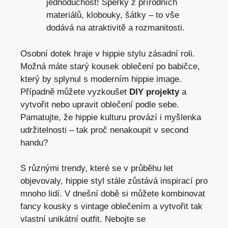
jednoduchost! Šperky​ z přírodních
‍materiálů, klobouky, ​šátky‌ –​ to vše
dodává na atraktivitě a rozmanitosti.
Osobní dotek hraje v hippie stylu zásadní roli.
Možná máte⁣ starý ​kousek oblečení‍ po babičce,
který by ⁣splynul ‌s moderním hippie image.
Případně můžete‌ vyzkoušet
DIY projekty
a
vytvořit nebo upravit⁤ oblečení podle sebe.
Pamatujte, že⁤ hippie kulturu provází i myšlenka
udržitelnosti ⁢– tak proč​ nenakoupit v second
handu?
S různými ⁣trendy, které‌ se v průběhu let
objevovaly, hippie ⁢styl stále zůstává inspirací pro⁤
mnoho lidí.⁢ V dnešní době si můžete kombinovat
fancy⁤ kousky s vintage ⁤oblečením a vytvořit⁣ tak
‍vlastní unikátní outfit. ​Nebojte se