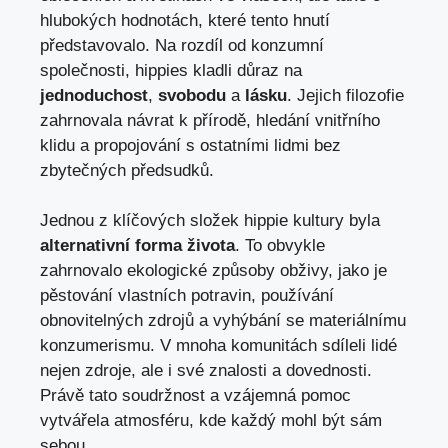
hlubokých hodnotách, které tento hnutí
představovalo. Na rozdíl od konzumní
společnosti, hippies kladli důraz na ‍
jednoduchost
,⁤
svobodu
a⁢
lásku
.‍ Jejich filozofie
zahrnovala návrat k přírodě, hledání vnitřního
klidu a propojování s ostatními lidmi ⁤bez
⁢zbytečných předsudků.
Jednou z klíčových složek hippie kultury⁤ byla
alternativní ⁢forma života
. To obvykle
zahrnovalo ekologické ‍způsoby obživy,‌ jako​ je
pěstování vlastních potravin,⁢ používání
obnovitelných zdrojů a vyhýbání⁣ se⁢ materiálnímu
konzumerismu. V mnoha komunitách ⁣sdíleli lidé ​
nejen zdroje, ale i své​ znalosti a ⁣dovednosti.
Právě tato‌ soudržnost a vzájemná pomoc
vytvářela atmosféru, kde každý mohl být ​sám
sebou.