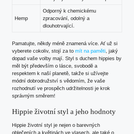
Odporný‌ k chemickému
Hemp
zpracování, odolný a ​
dlouhotrvající.
Pamatujte, někdy méně⁤ znamená ⁢více.​ Ať už si
vyberete cokoliv, stojí⁣ za to
mít‌ na paměti
, jaký
⁢dopad vaše volby mají.⁣ Styl ‍s duchem hippies⁣ by
měl⁣ být především o lásce, svobodě a
respektem k naší planetě, takže si užívejte
módní dobrodružství ​s vědomím,⁢ že vaše
rozhodnutí⁤ ve prospěch udržitelnosti je krok
správným‍ směrem!
Hippie životní styl a ⁣jeho ⁢hodnoty
Hippie životní styl je nejen o barevných
oblečeních a květinách ve​ vlasech,‌ ale také⁣ o