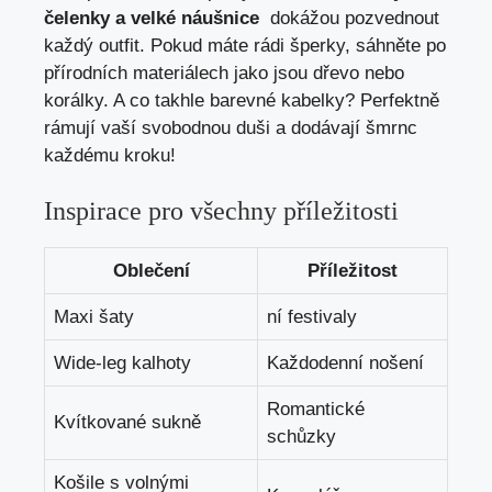
‍čelenky⁤ a velké náušnice
​ dokážou pozvednout
‌každý ⁢outfit. Pokud ⁢máte rádi šperky, sáhněte po
⁢přírodních materiálech jako jsou dřevo nebo‌
korálky. A co takhle barevné ​kabelky? Perfektně
⁢rámují ​vaší​ svobodnou duši ​a dodávají⁣ šmrnc
každému ⁤kroku!
Inspirace pro všechny příležitosti
Oblečení
Příležitost
Maxi šaty
ní festivaly
Wide-leg kalhoty
Každodenní nošení
Romantické
Kvítkované sukně
schůzky
Košile s ⁤volnými