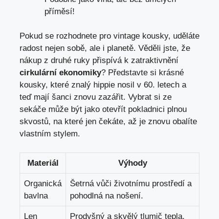
příměsí!
Pokud se rozhodnete pro vintage ⁣kousky, uděláte
radost nejen sobě, ale i planetě. Věděli jste, že
nákup z druhé ⁣ruky přispívá k zatraktivnění‍
cirkulární ekonomiky
? Představte si⁢ krásné
kousky,⁣ které znalý hippie⁣ nosil⁤ v ⁣60.‌ letech a
teď mají šanci znovu zazářit.​ Vybrat si ⁤ze
sekáče může být jako⁣ otevřít pokladnici plnou
skvostů, na které⁣ jen čekáte, až je⁣ znovu obalíte
vlastním stylem.
Materiál
Výhody
Organická⁣
Šetrná vůči životnímu ⁣prostředí a
bavlna
pohodlná na ⁤nošení.
Len
Prodyšný a ⁢skvělý tlumič tepla.