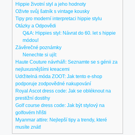
Hippie životní styl a ⁣jeho ⁢hodnoty
Oživte svůj šatník s ‌vintage ⁤kousky
Tipy pro moderní interpretaci hippie stylu
Otázky a Odpovědi
Q&A: Hippies styl: Návrat do 60.‌ let ⁢s hippie
módou!
Závěrečné poznámky
Nenechte si ujít:
Haute Couture návrháři: Seznamte se s génii za
nejluxusnějšími kreacemi
Udržitelná móda ZOOT: Jak tento e-shop
podporuje zodpovědné nakupování
Royal Ascot dress code: Jak se obléknout na
prestižní dostihy
Golf course dress code: Jak být stylový na
golfovém hřišti
Myanmar attire: Nejlepší tipy a trendy, které
musíte znát!