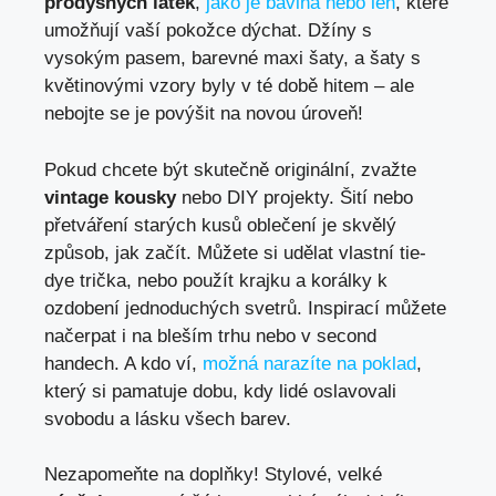
prodyšných látek
,⁣
jako je bavlna nebo len
,⁣ které
umožňují ⁤vaší‍ pokožce dýchat. Džíny s
vysokým pasem, barevné​ maxi šaty, a šaty s
květinovými vzory byly v té době hitem –⁤ ale
nebojte se je⁣ povýšit na novou úroveň!
Pokud chcete být skutečně originální, zvažte
vintage kousky
⁤nebo ‍DIY projekty. Šití nebo
přetváření ‌starých kusů oblečení je skvělý
způsob, jak začít. ⁤Můžete si udělat vlastní tie-
dye trička, ​nebo ‌použít krajku‍ a⁣ korálky k
ozdobení⁤ jednoduchých ‌svetrů. Inspirací můžete
načerpat i na​ bleším trhu nebo‌ v second
handech. A kdo ví, ⁢
možná narazíte na poklad
,
‌který si‍ pamatuje dobu, kdy ⁣lidé oslavovali
svobodu a lásku všech barev.
Nezapomeňte na doplňky! ​Stylové, velké