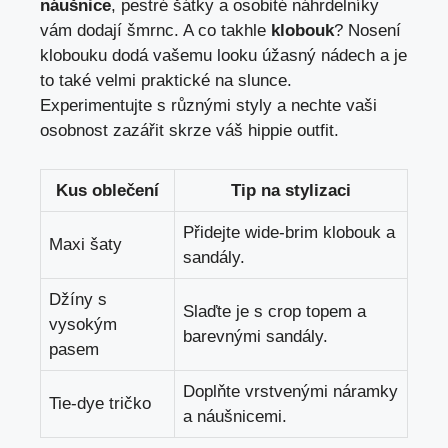
náušnice
,​ pestré šátky a osobité ‍náhrdelníky
vám dodají​ šmrnc. A co takhle
klobouk
? Nosení
klobouku dodá vašemu looku úžasný nádech​ a je
to⁤ také velmi ⁢praktické ⁣na slunce.
Experimentujte s ‌různými styly a nechte vaši
osobnost zazářit ‍skrze váš hippie outfit.
Kus oblečení
Tip na stylizaci
Přidejte ⁤wide-brim ⁢klobouk​ a
Maxi šaty
sandály.
Džíny s
Slaďte⁢ je s crop topem a
vysokým
barevnými sandály.
pasem
Doplňte vrstvenými ‌náramky
Tie-dye tričko
a náušnicemi.