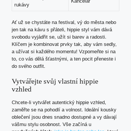
Kancelář
⁢rukávy
Ať‍ už se chystáte na festival, vý‍ do města nebo‍
jen⁣ tak na kávu s ⁢přáteli,⁤ hippie styl vám dává
svobodu⁢ vyjádřit se, užít si barev a radosti.
Klíčem je kombinovat⁤ prvky tak, aby vám‌ sedly,⁣
a užívat si každého momentu!⁤ Vzpomeňte si na⁣
to, co vás dělá šťastnými, a ten pocit přeneste i
do svého⁢ outfit.
Vytvářejte svůj⁢ vlastní hippie
vzhled
Chcete-li vytvářet autentický hippie⁣ vzhled,
zaměřte​ se na pohodlí a volnost. Ideální kousky
oblečení jsou dnes snadno dostupné⁢ a vy⁤ dávají
vášmu stylu ‍osobnost. Vše​ začíná u