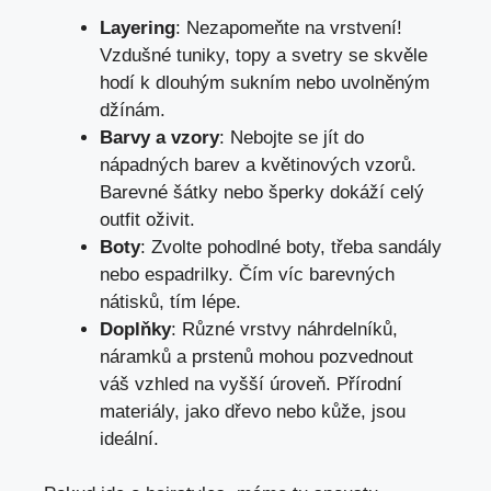
Layering
: Nezapomeňte na vrstvení!
Vzdušné tuniky, ‍topy a ‍svetry se skvěle
hodí⁢ k dlouhým sukním nebo uvolněným
džínám. ‌
Barvy​ a vzory
: Nebojte se⁣ jít ⁢do
nápadných barev a květinových vzorů.
Barevné šátky⁣ nebo šperky dokáží celý ​
outfit oživit.
Boty
: Zvolte ⁢pohodlné boty, třeba sandály
⁣nebo espadrilky. Čím ⁤víc barevných
nátisků, tím lépe.
Doplňky
: Různé ⁣vrstvy ‌náhrdelníků,
náramků a prstenů mohou pozvednout
váš vzhled na vyšší úroveň. Přírodní
‌materiály, jako dřevo⁤ nebo kůže, jsou
ideální.