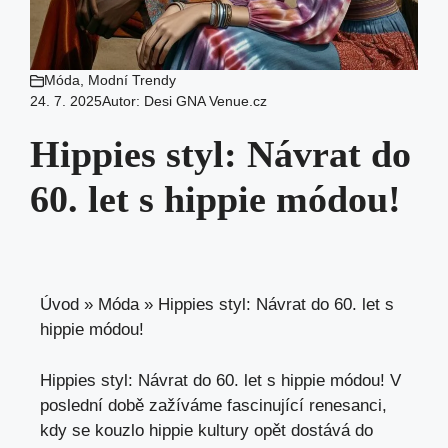
Móda
,
Modní Trendy
24. 7. 2025
Autor:
Desi GNA Venue.cz
Hippies styl: Návrat do
60. let s hippie módou!
Úvod
»
Móda
»
Hippies styl: Návrat do 60. let s
hippie módou!
Hippies styl: Návrat ​do 60. let s hippie módou! V
poslední době zažíváme fascinující renesanci, ​
kdy se ‌kouzlo ‍hippie kultury opět ​dostává do