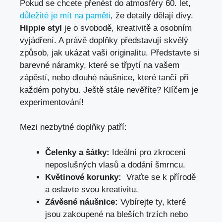
Pokud se chcete ⁣přenést‍ do atmosféry 60.⁢ let,⁤
důležité je mít na paměti
, že⁢ detaily ​dělají divy.
Hippie styl
je⁢ o⁣ svobodě, kreativitě a osobním‌
vyjádření. A právě doplňky představují skvělý⁣
způsob, jak ukázat vaši⁢ originalitu. Představte si
barevné⁣ náramky, které se třpytí na vašem
zápěstí,‍ nebo dlouhé ‌náušnice, které⁤ tančí⁣ při
každém pohybu.⁣ Ještě stále nevěříte? Klíčem​ je‍
experimentování!
Mezi nezbytné doplňky‍ patří:
Čelenky a šátky:
Ideální pro‍ zkrocení​
neposlušných vlasů a dodání šmrncu.
Květinové korunky:
⁤ Vraťte se k přírodě
a ‍oslavte svou⁤ kreativitu.
Závěsné náušnice:
Vybírejte ty,⁣ které
jsou zakoupené‌ na bleších trzích⁣ nebo