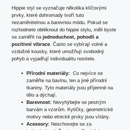
Hippie styl se vyznačuje několika ​klíčovými
prvky, které dohromady tvoří tuto
nezaměnitelnou a barevnou módu. Pokud se
rozhodnete‌ obléknout ⁢do ‌hippie⁢ stylu, měli byste
se zaměřit na
jednoduchost,⁣ pohodlí ⁢a
pozitivní vibrace
. Často se vybírají volné a
vzdušné kousky, které umožňují ⁢svobodný
pohyb a‍ vyjadřují individualitu nositele.
Přírodní materiály:
⁢ Co‍ nejvíce se
⁢zaměřte na ⁤bavlnu, len a jiné přírodní
⁢tkaniny. ​Tyto‌ materiály‍ jsou příjemné na
tělo a dýchají.
Barevnost:
‌Nevyhýbejte se pestrým
barvám a⁤ vzorům.‌ Kytičky, geometrické
motivy‌ nebo etnické prvky‌ jsou vítány.
Acessory:
Neschovejte se za