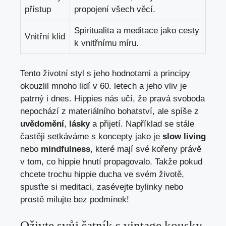
přístup
‍propojení všech věcí.
Spiritualita ⁣a meditace jako cesty
Vnitřní‌ klid
k vnitřnímu míru.
Tento životní styl s jeho hodnotami‍ a principy
okouzlil‍ mnoho⁢ lidí v 60. ⁣letech a​ jeho vliv je
‌patrný i dnes. Hippies ⁣nás učí, že​ pravá svoboda
nepochází z materiálního bohatství, ale⁣ spíše z
uvědomění
,
lásky
a přijetí.‍ Například se ⁤stále
častěji setkáváme s koncepty jako ⁣je
slow living
nebo
mindfulness
,‌ které mají ‍své ⁢kořeny právě
v tom, ‍co hippie ⁢hnutí propagovalo.‌ Takže⁤ pokud
chcete trochu ⁣hippie ducha ve⁢ svém životě,
spusťte si meditaci, zasévejte bylinky nebo
prostě milujte bez podmínek!
Oživte svůj šatník s ‌vintage ⁤kousky