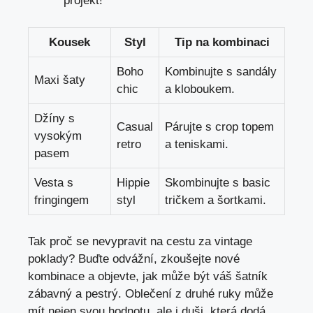
projekt!
Kousek
Styl
Tip ‌na kombinaci
Boho
Kombinujte s sandály
Maxi šaty
chic
a ​kloboukem.
Džíny ⁣s
Casual
Párujte s‌ crop topem
vysokým
retro
a teniskami.
pasem
Vesta ⁢s
Hippie
Skombinujte s basic
fringingem
⁣styl
tričkem a ​šortkami.
Tak proč se nevypravit na cestu za ⁢vintage
poklady? Buďte odvážní, zkoušejte⁤ nové ​
kombinace⁢ a objevte, jak⁢ může být váš šatník
‍zábavný a pestrý. Oblečení z ‌druhé ruky⁣ může
mít nejen svou ‍hodnotu, ale i duši, která ⁤dodá⁤