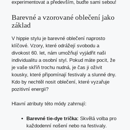
experimentovat a především, buďte sami sebou!
Barevné ‌a vzorované oblečení jako
základ
V hippie stylu je barevné oblečení⁢ naprosto
klíčové. Vzory, které odrážejí‍ svobodu a⁢
divokost 60. let, nám umožňují vyjádřit​ naši
‌individualitu ‍a osobní styl. Pokud máte pocit,⁣ že
je vaše skříň trochu‍ nudná, je čas ji oživit
kousky, které‌ připomínají festivaly a slunné dny.⁤
Kdo by ‍nechtěl nosit oblečení,⁤ které vyzařuje⁤
pozitivní ​energii?
Hlavní atributy​ této módy zahrnují:
Barevné tie-dye trička:
Skvělá‌ volba pro
každodenní nošení nebo na festivaly.