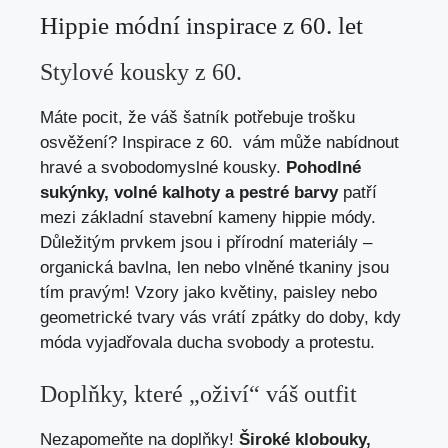
Hippie módní inspirace z​ 60.‌ let
Stylové‌ kousky z 60.
Máte pocit, ⁤že váš šatník potřebuje trošku
osvěžení? Inspirace z 60. ‌ vám může nabídnout
hravé a‍ svobodomyslné⁢ kousky.
Pohodlné⁣
sukýnky, volné kalhoty​ a pestré barvy
patří
mezi základní ​stavební⁣ kameny hippie módy.
Důležitým prvkem jsou‌ i ⁣přírodní materiály –
organická bavlna, len⁢ nebo vlněné tkaniny jsou
tím⁤ pravým! Vzory jako květiny, paisley nebo
geometrické tvary vás ⁣vrátí zpátky do doby, kdy
móda‌ vyjadřovala ducha svobody a protestu.
Doplňky, které „oživí“ váš outfit
Nezapomeňte na doplňky!
Široké klobouky,