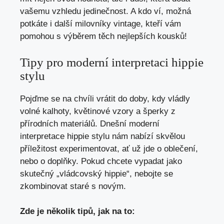
vašemu ⁢vzhledu jedinečnost. A kdo⁣ ví, možná
potkáte‌ i další milovníky vintage, kteří vám
pomohou⁤ s výběrem těch nejlepších​ kousků!
Tipy pro moderní interpretaci hippie
stylu
Pojďme se ⁣na chvíli vrátit do doby, kdy ‍vládly
volné kalhoty, květinové⁢ vzory a šperky z
přírodních materiálů. Dnešní ⁣moderní
interpretace hippie stylu⁤ nám nabízí skvělou
příležitost experimentovat, ať už jde o oblečení,
nebo o doplňky. Pokud chcete vypadat jako
skutečný „vládcovský hippie“, nebojte se
zkombinovat staré s novým.
Zde je několik tipů, jak⁤ na to: