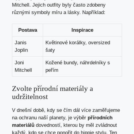
Mitchell. ⁤Jejich outfity byly⁣ často‌ zdobeny
různými‌ symboly míru a lásky. Například:
Postava
Inspirace
Janis
Květinové korálky, oversized
Joplin
šaty
Joni
Kožené bundy, náhrdelníky s
Mitchell
peřím
Zvolte ‍přírodní materiály a
udržitelnost
V dnešní době, kdy se čím dál více zaměřujeme⁢
na ochranu naší​ planety, je výběr
přírodních
materiálů
dovedností, kterou by měl ⁤zvládnout‌
každý, kdo‌ se chce ponořit⁤ do hippie stylu. Ten