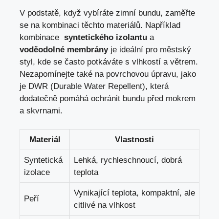
V podstatě,⁣ když‌ vybíráte ⁢zimní bundu, zaměřte
se na kombinaci těchto ‌materiálů. Například
kombinace ‌
syntetického izolantu
a
voděodolné membrány
je ideální pro městský
styl, kde se často potkáváte s vlhkostí a‌ větrem.
Nezapomínejte také na povrchovou‌ úpravu, jako
je DWR (Durable ⁢Water Repellent), která
dodatečně pomáhá ochránit bundu ⁢před mokrem
a skvrnami.
Materiál
Vlastnosti
Syntetická
Lehká, ‌rychleschnoucí, dobrá
izolace
teplota
Vynikající teplota, kompaktní,⁢ ale
Peří
citlivé na‌ vlhkost