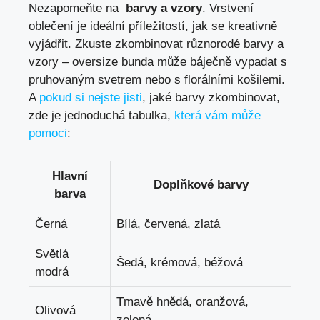
Nezapomeňte na ​
barvy a vzory
. Vrstvení
oblečení je ideální příležitostí, jak se kreativně
vyjádřit.⁣ Zkuste zkombinovat různorodé barvy a
vzory – oversize bunda může báječně vypadat s
pruhovaným svetrem nebo s florálními košilemi.
A
pokud si nejste jisti
, jaké barvy zkombinovat,
zde‌ je jednoduchá tabulka,
která vám může
pomoci
:
Hlavní
Doplňkové barvy
barva
Černá
Bílá, červená, zlatá
Světlá
Šedá, krémová, béžová
modrá
Tmavě hnědá, oranžová,
Olivová
zelená