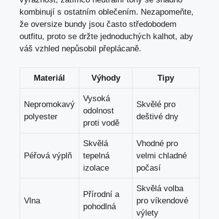
kombinují s ostatním ⁤oblečením. Nezapomeňte,
že oversize bundy jsou často středobodem
⁢outfitu, proto se držte jednoduchých‌ kalhot, aby
váš vzhled nepůsobil přeplácaně.
Materiál
Výhody
Tipy
Vysoká
Nepromokavý
Skvělé pro
odolnost
⁣polyester
deštivé dny
proti vodě
Skvělá
Vhodné pro
Péřová výplň
tepelná
velmi chladné
izolace
počasí
Skvělá volba‌
Přírodní ‌a
Vlna
pro⁤ víkendové
pohodlná
výlety