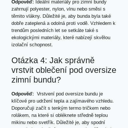
Odpověď:
Ideální materiály pro zimní bundy⁣
zahrnují polyester, nylon, vlnu nebo směsi s
těmito vlákny. Důležité je, aby bunda byla také
⁢dobře zateplená a odolná proti vodě. Vzhledem‍ k
​trendům posledních let se ‍setkáte také s
ekologickými materiály, které nabízejí skvělou
izolační schopnost.
Otázka 4: Jak ⁢správně
vrstvit oblečení pod‍ oversize
zimní bundu?
Odpověď:
⁤ Vrstvení⁤ pod oversize bundu je
klíčové pro udržení tepla a ⁢zajímavého vzhledu.
Doporučuji začít s⁤ tenkým termo tričkem nebo
rolákem,⁤ na které si obléknete středně ‌teplou
mikinu nebo svetřík. Důležité je, aby spodní