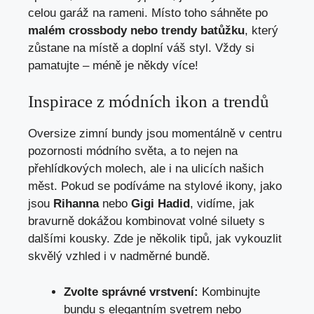
celou garáž na rameni. Místo toho⁣ sáhněte po
malém crossbody nebo trendy batůžku
, který
zůstane na místě a doplní váš styl. Vždy si
pamatujte – méně je někdy více!
Inspirace z módních ikon a trendů
Oversize zimní bundy jsou momentálně v centru
pozornosti módního světa, a to nejen na
přehlídkových molech, ale i na⁢ ulicích našich
měst. Pokud se podíváme na stylové ikony, jako
jsou
Rihanna
nebo
Gigi Hadid
, vidíme, jak⁣
bravurně dokážou kombinovat volné siluety s
dalšími‍ kousky. ‍Zde ‌je několik tipů, jak vykouzlit
skvělý vzhled i v nadměrné bundě.
Zvolte správné vrstvení:
Kombinujte
bundu s elegantním svetrem⁤ nebo