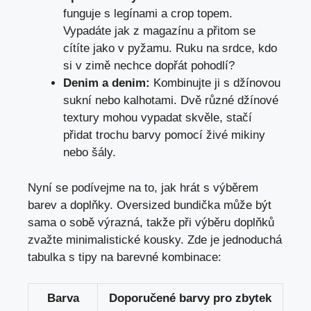
funguje s legínami a crop topem.
Vypadáte jak z magazínu a přitom se
cítíte jako​ v pyžamu. Ruku na srdce, kdo
si v zimě nechce dopřát pohodlí?
Denim a denim:
Kombinujte ji s ⁣džínovou
sukní nebo kalhotami. Dvě různé džínové
textury mohou vypadat skvěle, ⁣stačí ​
přidat trochu barvy pomocí živé⁤ mikiny
nebo šály.
Nyní se podívejme na to, jak hrát s výběrem
barev a doplňky. Oversized bundička může být
⁤sama o sobě výrazná, takže při ⁢výběru doplňků
zvažte minimalistické kousky. Zde je jednoduchá
tabulka s tipy na barevné kombinace:
Barva
Doporučené barvy pro zbytek