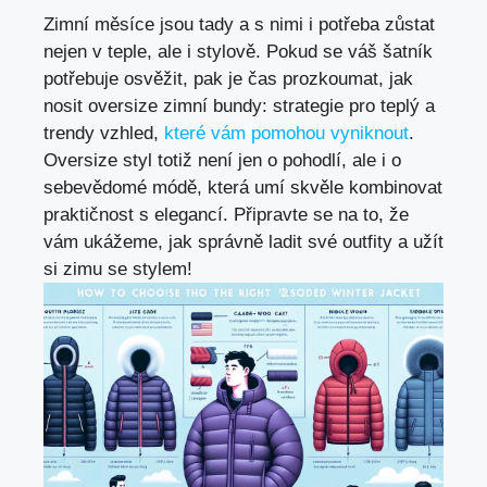
Zimní měsíce jsou tady a s nimi i potřeba zůstat
nejen v teple, ale ⁤i stylově.‍ Pokud se váš šatník
potřebuje osvěžit, pak je čas prozkoumat, jak
nosit oversize zimní bundy: strategie pro teplý a
trendy vzhled,
které vám pomohou vyniknout
.
Oversize ⁤styl totiž není jen o pohodlí, ale i o
sebevědomé módě, která⁤ umí skvěle kombinovat
praktičnost⁢ s elegancí. Připravte se na to, že
vám ukážeme, jak ⁢správně ladit své outfity a ‌užít
si zimu ⁤se stylem!