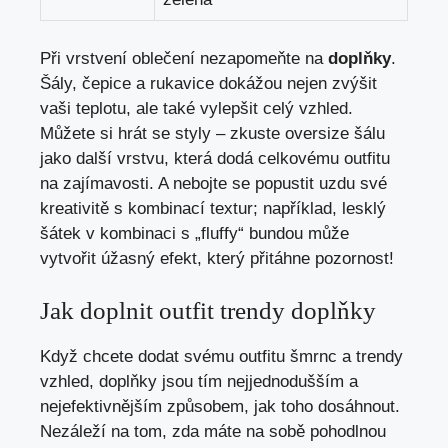
Při vrstvení oblečení nezapomeňte na
doplňky
.
Šály, čepice a rukavice dokážou nejen zvýšit
vaši teplotu, ale také vylepšit celý ⁤vzhled.
Můžete si hrát se styly – zkuste oversize šálu
jako další vrstvu, která dodá celkovému outfitu
na zajímavosti. A nebojte se popustit uzdu ‍své
kreativitě s kombinací textur; například, lesklý
šátek v kombinaci⁣ s „fluffy“ bundou‍ může
vytvořit úžasný⁣ efekt,‍ který‍ přitáhne pozornost!
Jak doplnit outfit trendy doplňky
Když chcete​ dodat svému⁢ outfitu šmrnc a trendy
vzhled, doplňky⁢ jsou tím nejjednodušším a
nejefektivnějším‌ způsobem, jak toho dosáhnout.
Nezáleží na tom, zda⁣ máte na sobě pohodlnou