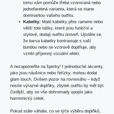
tomu vám pomůže třeba vzorovaná nebo
jednofarebná varianta, která se stane
dominantou vašeho outfitu.
Kabelky:
Malé kabelky přes rameno nebo
větší tote tašky, které jsou funkční a
stylové, dodají ‍outfitu úroveň. Ujistěte se,
že barva kabelky kontrastuje s vaší
bundou nebo se vzorově doplňuje, aby
vznikl příjemný vizuální efekt.
A nezapomeňte na šperky! I jednoduché akcenty,⁤
jako jsou náušnice nebo řetízky, mohou dodat
glam touch.‍ Ovšem pozor ‌na rovnováhu – když
nosíte ⁢výrazné doplňky, zbytek outfitu by měl být
čistější, aby‍ se vše dohromady spojilo jako
harmonický celek.
Pokud stále⁣ váháte, co se týče výběru doplňků,