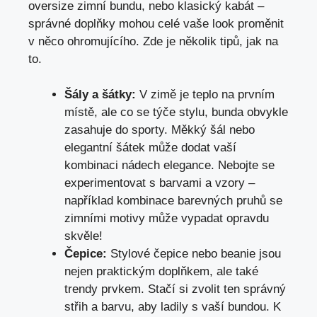
oversize zimní bundu, nebo‌ klasický‍ kabát –
správné doplňky​ mohou celé vaše look proměnit
v něco ohromujícího. Zde je několik tipů, jak na
to.
Šály a šátky:
V zimě⁣ je teplo na prvním
místě, ale co se týče stylu, bunda obvykle
zasahuje do ​sporty. Měkký šál nebo
elegantní šátek může dodat vaší
kombinaci nádech elegance. Nebojte se
experimentovat s ​barvami ⁤a vzory –
například kombinace barevných pruhů se
zimními motivy může vypadat ​opravdu
skvěle!
Čepice:
Stylové čepice‍ nebo beanie jsou
nejen praktickým doplňkem, ale také
trendy prvkem. Stačí si zvolit ten správný
střih a barvu, aby ladily s vaší bundou. K