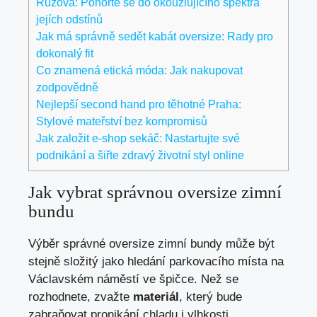
Růžová: Ponořte se do okouzlujícího spektra
jejích odstínů
Jak má správně sedět kabát oversize: Rady pro
dokonalý fit
Co znamená etická móda: Jak nakupovat
zodpovědně
Nejlepší second hand pro těhotné Praha:
Stylové mateřství bez kompromisů
Jak založit e-shop sekáč: Nastartujte své
podnikání a šiřte zdravý životní styl online
Jak vybrat správnou oversize zimní​
bundu
Výběr správné oversize zimní bundy může ⁢být
stejně složitý jako hledání parkovacího ⁣místa na
Václavském náměstí ⁣ve špičce. Než ⁣se
rozhodnete, zvažte
materiál
, který bude
zabraňovat pronikání⁤ chladu i vlhkosti.