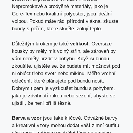
Nepromokavé a prodyšné materiály, jako je
Gore-Tex nebo kvalitní polyester, ⁢jsou ideální
volbou. Pokud máte rádi ⁢přírodní vlákna, zkuste
bundy s peřím, které skvěle izolují teplo.
Důležitým krokem je také
velikost
. Oversize
kousky by měly mít volný střih, ale zároveň ⁢by
‍vám neměly brzdit v pohybu. Když si bundu
zkoušíte, ujistěte ⁤se, že budete mít možnost pod
ni obléct třeba svetr ‌nebo mikinu. Měřte vrchní
oblečení, které plánujete pod bundu nosit.
Dobrým tipem je vyzkoušet⁤ bundu s pohybem,
jako je zdvihnutí rukou nebo sezení, ​abyste se
ujistili, že není příliš těsná.
Barva a vzor
jsou také klíčové. Odvážné barvy
a⁤ kreativní vzory mohou⁣ dodat vaší ⁣zimní outfitu
výraznost, zatímco neutrální tóny se snadno