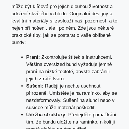
může být klíčová pro⁤ jejich dlouhou⁤ životnost a
udržení skvělého vzhledu. Originální designy a
kvalitní materiály si zaslouží naši pozornost, a to
nejen při nošení, ale i po něm. Zde jsou některé
praktické tipy, jak se ⁣postarat o vaše oblíbené
bundy:
Praní:
Zkontrolujte štítek s instrukcemi.
Většina oversized bund vyžaduje jemné
praní na nízké teplotě, abyste‌ zabránili
jejich ztrátě tvaru.
Sušení:
Raději je nechte uschnout
přirozeně. Umístěte je na ramínko, aby se
nezdeformovaly. Sušení na slunci nebo v
sušičce může materiál poškodit.
Údržba struktury:
Předejděte ⁤pomačkání
tím, že bundu uložíte na ramínko, nikoli​ ji