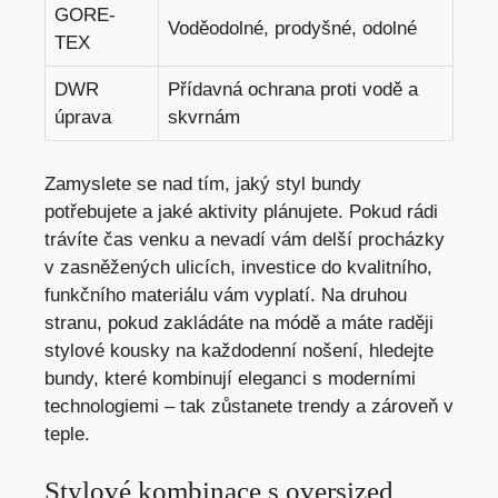
GORE-
Voděodolné, prodyšné, odolné
TEX
DWR
Přídavná ochrana proti⁢ vodě a
úprava
skvrnám
Zamyslete se nad tím, jaký styl bundy​
potřebujete a jaké aktivity plánujete. Pokud rádi
trávíte ​čas venku a​ nevadí vám delší procházky
v zasněžených ulicích, investice do kvalitního,
funkčního materiálu​ vám vyplatí.‍ Na druhou
stranu, pokud zakládáte na módě‌ a máte raději
stylové kousky na každodenní nošení, hledejte
bundy, které kombinují eleganci s moderními
technologiemi – tak⁢ zůstanete trendy a zároveň v
teple.
Stylové kombinace s oversized