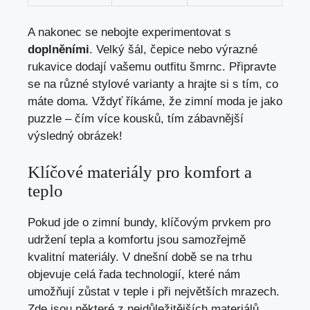
A nakonec se nebojte experimentovat s ⁣
doplněními
. ‌Velký šál, čepice nebo výrazné
rukavice dodají vašemu outfitu šmrnc. Připravte
se na ⁢různé stylové varianty a‌ hrajte si s tím, co
máte doma. Vždyť říkáme,​ že zimní moda je ⁢jako
puzzle – čím více kousků, tím zábavnější
výsledný obrázek!
Klíčové materiály pro komfort a
teplo
Pokud jde o zimní​ bundy, klíčovým prvkem pro
udržení tepla a komfortu jsou samozřejmě
kvalitní materiály. V dnešní době se na ‍trhu
objevuje celá řada technologií, které nám
umožňují ​zůstat v teple i při největších⁣ mrazech.
Zde jsou některé z nejdůležitějších materiálů,