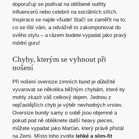
doporučuji‌ se podívat na oblíbené outfity
influencerů‍ nebo‌ celebrit na ​sociálních sítích.
Inspirace se najde všude! Stačí se zaměřit na to,
co se líbí vám, a odvážně to zakomponovat do
svého stylu –‌ a rázem budete vypadat jako pravý
módní guru!
Chyby, kterým se vyhnout při
‍nošení
Při nošení ​oversize zimních bund⁢ je důležité
vyvarovat se několika běžným chybám, které by
mohly zkazit váš celkový dojem. Jednou z
nejčastějších chyb je výběr nevhodných vrstev.
Oversize bundy samy o sobě jsou objemné a
pokud pod ně obléknete⁢ další heavy pieces,
můžete ‍vypadat jako Marťan, který právě přistál
na Zemi. Místo​ toho zvolte
lehké a slim-fit