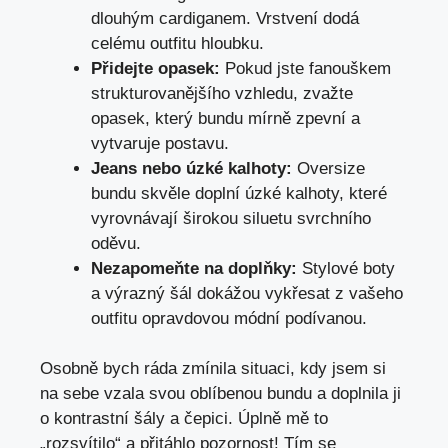
dlouhým ⁣cardiganem. Vrstvení dodá
celému⁣ outfitu hloubku.
Přidejte opasek:
Pokud jste ⁢fanouškem
strukturovanějšího vzhledu, zvažte
opasek, který bundu mírně zpevní a
vytvaruje postavu.
Jeans⁢ nebo úzké kalhoty:
Oversize⁢
bundu skvěle doplní úzké kalhoty, které
vyrovnávají širokou siluetu svrchního
oděvu.
Nezapomeňte na​ doplňky:
Stylové boty
a výrazný šál ⁢dokážou vykřesat z vašeho
outfitu opravdovou módní podívanou.
Osobně bych ráda zmínila situaci,⁣ kdy jsem si
na sebe vzala svou oblíbenou ⁢bundu a doplnila ji
o kontrastní šály a čepici.​ Úplně mě ​to
„rozsvítilo“ a⁤ přitáhlo pozornost! Tím se