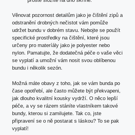
prostě složíte na dno ⁣skříně.
Věnovat pozornost detailům jako⁣ je čištění zipů a
odstranění drobných nečistot vám pomůže
udržet bundu v dobrém stavu. Nebojte se použít
specifické prostředky na čištění, které jsou
určeny pro materíály jako je polyester nebo
nylon. Pamatujte, že dodatečná péče⁤ o vaše věci
se vyplatí a ‍umožní vám nosit svou oblíbenou
bundu i ‍několik sezón.
Možná máte obavy z‌ toho, jak se vám bunda po
čase opotřebí, ale často můžete být překvapeni,
jak dlouho kvalitní kousky vydrží. O něco lepší
péče, a vy se rázem stáníte vlastníkem takové
bundy, kterou si zamilujete. Tak co, ⁢jste
připravení se o ⁢ně postarat s láskou? To se pak
vyplatí!