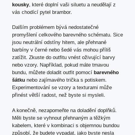
kousky
, které doplní vaši siluetu a neudělají z
vás chodící pytel brambor.
Dalším problémem⁢ bývá ‌nedostatečné
promyšlení celkového barevného schématu. Sice
jsou neutrální odstíny‌ hitem, ale přehnané
barbíny v černé nebo šedé vás mohou příliš
zatížit. Zkuste do outfitu vnést⁣ oživující barvy
nebo vzory. Například, pokud máte tmavou
bundu, ⁢můžete doladit outfit​ pomocí
barevného
šátku
nebo zajímavého trička s potiskem.
Experimentování se vzory a texturami může
přinést větší radost, než byste si mysleli.
A konečně, nezapomeňte na doladění doplňků.
Měli byste se vyhnout přehnaným a těžkým
kabelem, které‍ v kombinaci s objemnou ‌bundou‌
způsobí, že ​budete vypadat, jako byste nesla