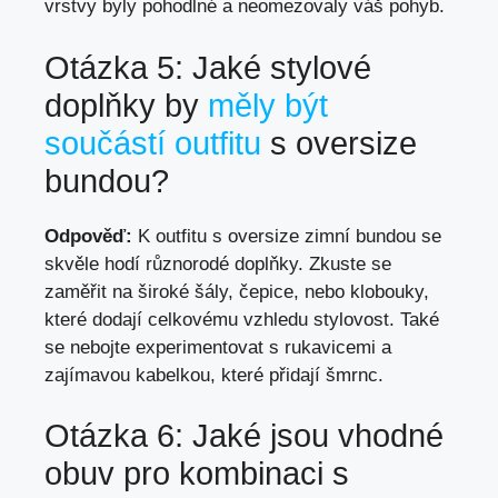
vrstvy byly pohodlné a neomezovaly váš pohyb.
Otázka 5: Jaké stylové
doplňky by
měly být
součástí outfitu
s oversize
bundou?
Odpověď:
K outfitu⁢ s oversize zimní bundou se⁣
skvěle hodí různorodé doplňky.‌ Zkuste se
zaměřit na široké šály, čepice, nebo ‌klobouky,
které dodají celkovému⁣ vzhledu stylovost. Také
se nebojte experimentovat s rukavicemi a
zajímavou kabelkou, které⁤ přidají šmrnc.
Otázka 6: Jaké ​jsou vhodné
obuv pro kombinaci s