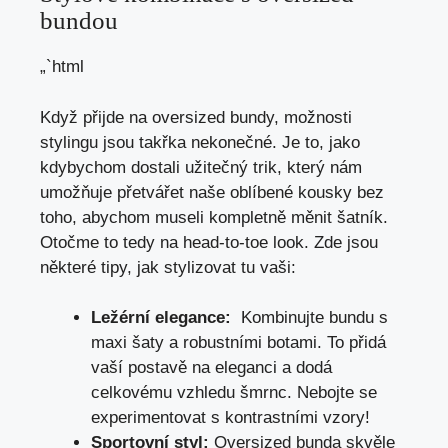
bundou
„`html
Když přijde ⁤na oversized ⁤bundy, možnosti
stylingu jsou takřka nekonečné. Je to, jako
kdybychom dostali užitečný trik, který nám
umožňuje přetvářet naše‌ oblíbené kousky bez
toho, abychom museli ⁣kompletně měnit⁣ šatník.
Otočme to tedy na head-to-toe look. Zde jsou
některé tipy, jak stylizovat tu vaši:
Ležérní elegance:
​ Kombinujte bundu‌ s
maxi šaty a robustními botami. To přidá
⁣vaší postavě na eleganci a dodá
celkovému vzhledu šmrnc. Nebojte se
experimentovat s kontrastními vzory!
Sportovní styl:
Oversized ⁤bunda skvěle