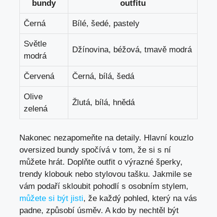
bundy
outfitu
Černá
Bílé, šedé, pastely
Světle
Džínovina, béžová, tmavě modrá
modrá
Červená
Černá, bílá, šedá
Olive ​
Žlutá, bílá,​ hnědá
zelená
Nakonec nezapomeňte na detaily. Hlavní kouzlo
oversized bundy ⁣spočívá v tom, že si s⁢ ní
můžete hrát. Doplňte outfit o výrazné šperky,
trendy klobouk nebo stylovou tašku. Jakmile se
vám podaří skloubit‍ pohodlí s osobním stylem,
můžete si být jisti
, že každý pohled, který na vás
padne,⁢ způsobí úsměv. A kdo by nechtěl být