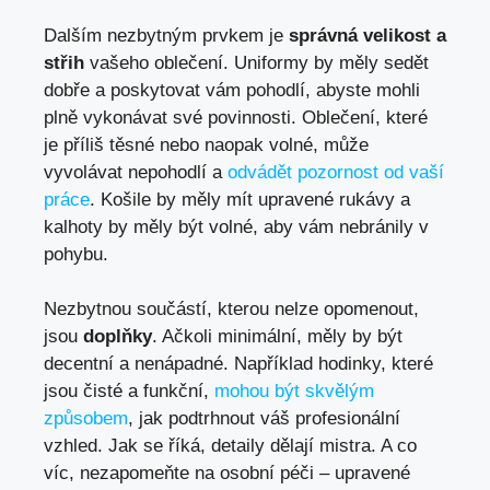
Dalším nezbytným prvkem je
správná velikost a
střih
vašeho oblečení. Uniformy by měly sedět
dobře a poskytovat vám pohodlí, abyste mohli
plně vykonávat své povinnosti. Oblečení, které
je příliš těsné nebo naopak volné, může
vyvolávat nepohodlí a
odvádět pozornost od vaší
práce
. Košile by měly mít upravené rukávy a
kalhoty by měly být volné, aby vám nebránily v
pohybu.
Nezbytnou součástí, kterou nelze opomenout,
jsou
doplňky
. Ačkoli minimální, měly by být
decentní a nenápadné. Například hodinky, které
jsou čisté a funkční,
mohou být skvělým
způsobem
, jak podtrhnout váš profesionální
vzhled. Jak se říká, detaily dělají mistra. A co
víc, nezapomeňte na osobní péči – upravené