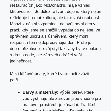
restauracích jako McDonald’s, hraje vzhled
klíčovou roli. Je důležité tvořit dojem, který nejen
reflektuje firemní kulturu, ale také vaši osobnost.
Mnozí z nás si vzpomínají na svůj první den v
práci, kdy jsme se snažili vypadat co nejlépe, ve
správném úboru a s úsměvem, který mohl
rozjasnit i ten nejdepresivnější den. Proto je
dobré přizpůsobit svůj styl tak, aby byl v souladu
s dress code, ale zároveň odrážel vaši
jedinečnost.
Mezi klíčové prvky, které byste měli zvážit,
patří:
Barvy a materiály
: Výběr barev, které
vás vystihují, ale zároveň jsou vhodné pro
pracovní prostředí, je zásadní. Tradiční
červená a žlutá McDonald’s mohou být