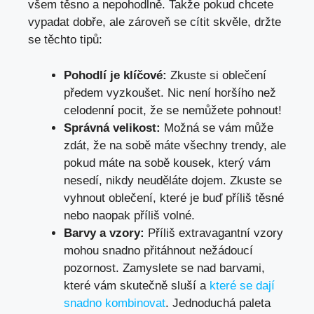
všem těsno a nepohodlně. Takže pokud chcete
vypadat dobře, ale zároveň se cítit skvěle, držte
se těchto tipů:
Pohodlí je klíčové:
Zkuste si oblečení
předem vyzkoušet. Nic není horšího než
celodenní pocit, že se nemůžete pohnout!
Správná velikost:
Možná se vám může
zdát, že na sobě máte všechny trendy, ale
pokud máte na sobě kousek, který vám
nesedí, nikdy neuděláte dojem. Zkuste se
vyhnout oblečení, které je buď příliš těsné
nebo naopak příliš volné.
Barvy a vzory:
Příliš extravagantní vzory
mohou snadno přitáhnout nežádoucí
pozornost. Zamyslete se nad barvami,
které vám skutečně sluší a
které se dají
snadno kombinovat
. Jednoduchá paleta