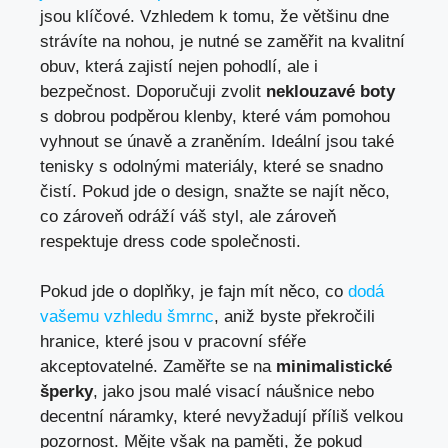
jsou klíčové. Vzhledem k tomu, že většinu dne
strávíte na nohou, je nutné se zaměřit na kvalitní
obuv, která zajistí nejen pohodlí, ale i
bezpečnost. Doporučuji zvolit
neklouzavé boty
s dobrou podpěrou klenby, které vám pomohou
vyhnout se únavě a zraněním. Ideální jsou také
tenisky s odolnými materiály, které se snadno
čistí. Pokud jde o design, snažte se najít něco,
co zároveň odráží váš styl, ale zároveň
respektuje dress code společnosti.
Pokud jde o doplňky, je fajn mít něco, co
dodá
vašemu vzhledu šmrnc
, aniž byste překročili
hranice, které jsou v pracovní sféře
akceptovatelné. Zaměřte se na
minimalistické
šperky
, jako jsou malé visací náušnice nebo
decentní náramky, které nevyžadují příliš velkou
pozornost. Mějte však na paměti, že pokud