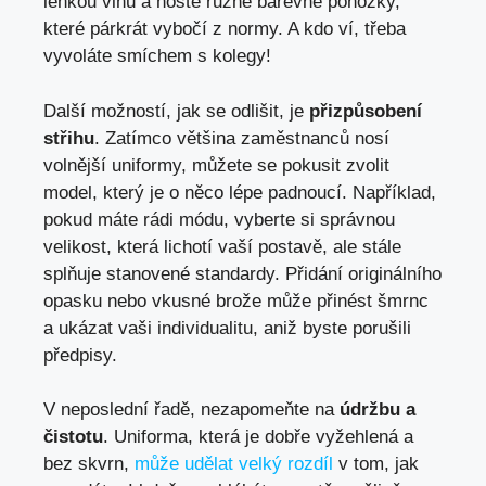
lehkou vlnu a noste různé barevné ponožky,
které párkrát vybočí z normy. A kdo ví, třeba
vyvoláte smíchem s kolegy!
Další možností, jak se odlišit, je
přizpůsobení
střihu
. Zatímco většina zaměstnanců nosí
volnější uniformy, můžete se pokusit zvolit
model, který je o něco lépe padnoucí. Například,
pokud máte rádi módu, vyberte si správnou
velikost, která lichotí vaší postavě, ale stále
splňuje stanovené standardy. Přidání originálního
opasku nebo vkusné brože může přinést šmrnc
a ukázat vaši individualitu, aniž byste porušili
předpisy.
V neposlední řadě, nezapomeňte na
údržbu a
čistotu
. Uniforma, která je dobře vyžehlená a
bez skvrn,
může udělat velký rozdíl
v tom, jak