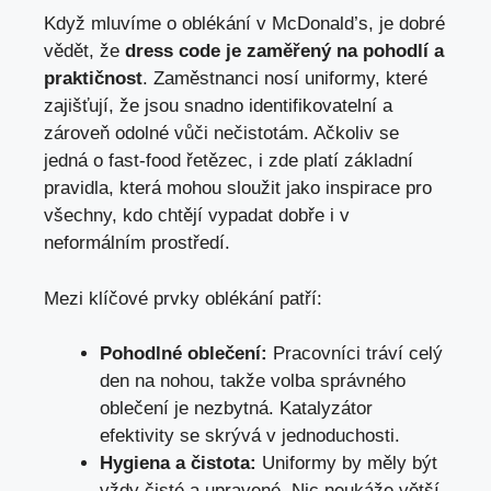
Když mluvíme o oblékání v McDonald’s, je dobré
vědět, že
dress code je zaměřený na pohodlí a
praktičnost
. Zaměstnanci nosí uniformy, které
zajišťují, že jsou snadno identifikovatelní a
zároveň odolné vůči nečistotám. Ačkoliv se
jedná o fast-food řetězec, i zde platí základní
pravidla, která mohou sloužit jako inspirace pro
všechny, kdo chtějí vypadat dobře i v
neformálním prostředí.
Mezi klíčové prvky oblékání patří:
Pohodlné oblečení:
Pracovníci tráví celý
den na nohou, takže volba správného
oblečení je nezbytná. Katalyzátor
efektivity se skrývá v jednoduchosti.
Hygiena a čistota:
Uniformy by měly být
vždy čisté a upravené. Nic neukáže větší