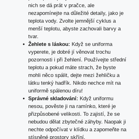
nich se dá prát v pračce, ale
nezapomínejte na důležité detaily, jako je
teplota vody. Zvolte jemnější cyklus a
menší teplotu, abyste zachovali barvy a
tvar.
Žehlete s láskou:
Když se uniforma
vyperete, je dobré jí věnovat trochu
pozornosti i při žehlení. Používejte střední
teplotu a pokud máte strach, že byste
mohli něco spálit, dejte mezi žehličku a
látku tenký hadřík. Nikdo nechce mít na
uniformě spálenou díru!
Správné skladování:
Když uniformu
nesou, pověste ji na ramínko, které je
přizpůsobené velikosti. To zajistí, že se
nebudou dělat zbytečné záhyby. Naopak ji
nechte odpočívat v klídku a zapomeňte na
stísněné prostory skříní.