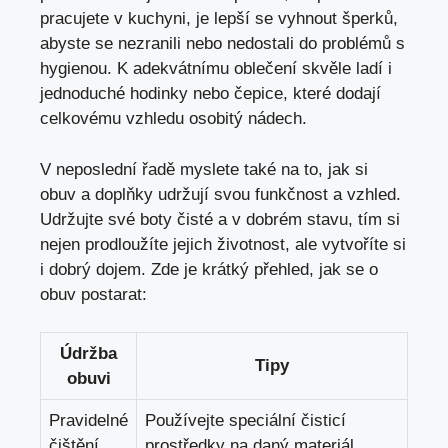
pracujete v kuchyni, je lepší se vyhnout šperků,
abyste se nezranili nebo nedostali do problémů s
hygienou. K adekvátnímu oblečení skvěle ladí i
jednoduché hodinky nebo čepice, které dodají
celkovému vzhledu osobitý nádech.
V neposlední řadě myslete také na to, jak si
obuv a doplňky udržují svou funkčnost a vzhled.
Udržujte své boty čisté a v dobrém stavu, tím si
nejen prodloužíte jejich životnost, ale vytvoříte si
i dobrý dojem. Zde je krátký přehled, jak se o
obuv postarat:
Údržba
Tipy
obuvi
Pravidelné
Používejte speciální čisticí
čištění
prostředky na daný materiál