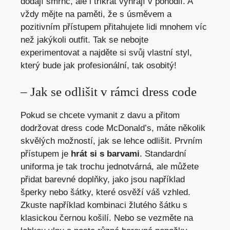
dodají šmrnc, ale i třikrát vyhrají v pohodlí. A
vždy mějte na paměti, že s úsměvem a
pozitivním přístupem přitahujete lidi mnohem víc
než jakýkoli outfit. Tak se nebojte
experimentovat a najděte si svůj vlastní styl,
který bude jak profesionální, tak osobitý!
– Jak se odlišit v rámci dress code
Pokud se chcete vymanit z davu a přitom
dodržovat dress code McDonald’s, máte několik
skvělých možností, jak se lehce odlišit. Prvním
přístupem je
hrát si s barvami
. Standardní
uniforma je tak trochu jednotvárná, ale můžete
přidat barevné doplňky, jako jsou například
šperky nebo šátky, které osvěží váš vzhled.
Zkuste například kombinaci žlutého šátku s
klasickou černou košilí. Nebo se vezměte na