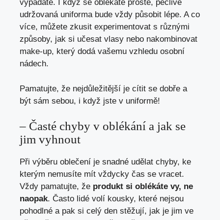
vypadáte. I když se oblékáte prostě, pečlivě
udržovaná uniforma bude vždy působit lépe. A co
více, můžete zkusit experimentovat s různými
způsoby, jak si učesat vlasy nebo nakombinovat
make-up, který dodá vašemu vzhledu osobní
nádech.
Pamatujte, že nejdůležitější je cítit se dobře a
být sám sebou, i když jste v uniformě!
– Časté chyby v oblékání a jak se
jim vyhnout
Při výběru oblečení je snadné udělat chyby, ke
kterým nemusíte mít vždycky čas se vracet.
Vždy pamatujte, že
produkt si oblékáte vy, ne
naopak
. Často lidé volí kousky, které nejsou
pohodlné a pak si celý den stěžují, jak je jim ve