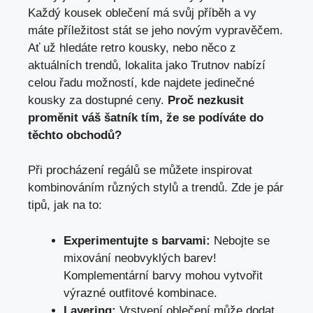
Každý kousek ​oblečení má svůj příběh a vy
máte příležitost‍ stát se ⁤jeho novým vypravěčem.
Ať ​už ⁣hledáte retro kousky, ⁤nebo něco z
‍aktuálních trendů, lokalita jako Trutnov⁤ nabízí
celou​ řadu možností, kde najdete ​jedinečné
kousky za dostupné ceny.
Proč nezkusit
proměnit váš šatník ‌tím, že se podíváte⁢ do
těchto obchodů?
Při procházení⁣ regálů ‍se můžete inspirovat
kombinováním ‌různých stylů a trendů. Zde je pár
tipů, jak na to:
Experimentujte s ⁤barvami:
Nebojte se
mixování ⁣neobvyklých barev!
Komplementární barvy mohou vytvořit
výrazné outfitové kombinace.
Layering:
Vrstvení​ oblečení může dodat