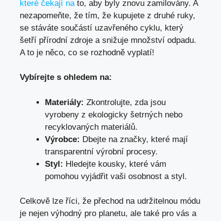
které čekají na
to, ‍aby byly znovu zamilovány. A
nezapomeňte, ‌že ⁣tím, že kupujete z‍ druhé ruky,
se‍ stáváte součástí uzavřeného cyklu, který
šetří přírodní‍ zdroje ‍a snižuje množství​ odpadu.
A to je něco, co se rozhodně vyplatí!
Vybírejte s ohledem na:
Materiály:
Zkontrolujte, zda jsou
vyrobeny z ekologicky​ šetrných nebo
recyklovaných materiálů.
Výrobce:
Dbejte na značky,⁢ které mají‌
transparentní ‍výrobní procesy.
Styl:
Hledejte kousky, které vám
pomohou vyjádřit vaši osobnost‌ a styl.
Celkově lze říci, že přechod na udržitelnou módu
je nejen výhodný pro ⁤planetu,⁣ ale také pro vás​ a