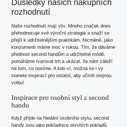
Důsledky našich nákupních
rozhodnutí
Naše rozhodnutí mají vliv. Mnoho značek dnes
přehodnocuje své​ výroční⁣ strategie a snaží se
přejít k ⁣udržitelnějším⁣ praktikám. Nicméně, jako‍
konzumenti ⁢máme moc v rukou. Tím,⁢ že dáváme
⁣přednost second handům a udržitelné módě,
⁢pomáháme tvarovat trh a ukázat, že nám záleží
na tom, co nosíme. A kdo ví, možná se ‌i vy
stanete inspirací pro ostatní, aby učinili stejnou
volbu!
Inspirace pro osobní styl z second
handu
Když přijde⁤ na ‍hledání osobního stylu,‍ second
handy jsou ‍jako pokladnice skrytých pokladů.​