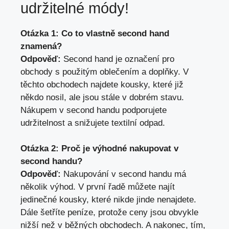
udržitelné módy!
Otázka 1: Co to vlastně second hand
znamená?
Odpověď:
Second hand je‌ označení pro
obchody s použitým oblečením a doplňky.⁢ V
těchto obchodech najdete kousky, které již
někdo nosil, ale ‌jsou stále v ⁢dobrém stavu.
Nákupem v second handu podporujete
udržitelnost a snižujete ⁤textilní odpad.
Otázka 2: Proč je⁤ výhodné ‍nakupovat v
second handu?
Odpověď:
Nakupování ‌v second handu ‌má
několik výhod. V první řadě můžete najít
jedinečné kousky, které nikde jinde‌ nenajdete.
Dále šetříte ⁣peníze, protože ceny‍ jsou obvykle
nižší‍ než v běžných obchodech. A nakonec, tím,⁤