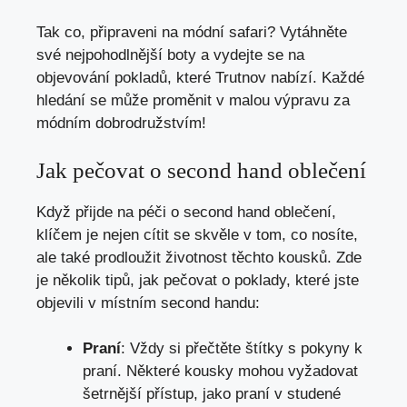
Tak co, připraveni na módní safari?‌ Vytáhněte
své nejpohodlnější boty⁣ a vydejte se‍ na
objevování‌ pokladů, které⁤ Trutnov nabízí. Každé⁢
hledání se‍ může proměnit v malou ⁢výpravu za
módním ⁤dobrodružstvím!
Jak pečovat⁢ o second hand ‌oblečení
Když přijde na péči⁤ o second ‌hand oblečení,
klíčem ‍je nejen cítit​ se skvěle v ⁤tom,​ co nosíte,
ale ⁣také prodloužit‌ životnost těchto ‍kousků. Zde
je několik tipů, ‍jak pečovat o poklady, ‍které jste
objevili v místním second handu:
Praní
: Vždy si přečtěte štítky​ s pokyny k
praní. Některé‍ kousky mohou ‍vyžadovat
šetrnější ⁣přístup, jako⁤ praní v studené