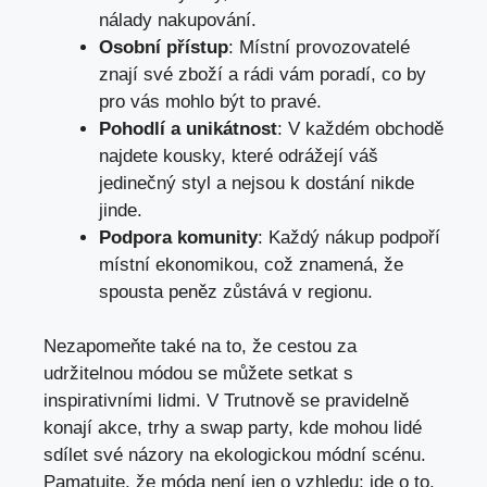
nálady nakupování.
Osobní ‍přístup
: Místní provozovatelé
znají své zboží ​a​ rádi vám poradí, co ​by
pro vás mohlo být to pravé.
Pohodlí‍ a ⁢unikátnost
:⁢ V každém obchodě
najdete kousky, které odrážejí⁢ váš
jedinečný styl ⁤a nejsou ⁤k dostání ⁤nikde
jinde.
Podpora ‍komunity
: Každý nákup podpoří
místní ekonomikou,‍ což znamená, že
spousta peněz zůstává ⁤v regionu.
Nezapomeňte také‍ na ​to, že cestou ​za
udržitelnou módou se můžete setkat ⁤s
inspirativními lidmi. V Trutnově se pravidelně
konají⁢ akce, trhy a ​swap ​party,‍ kde ‍mohou lidé
sdílet své názory na ekologickou módní scénu.
Pamatujte, že móda není jen o ​vzhledu; jde o to,