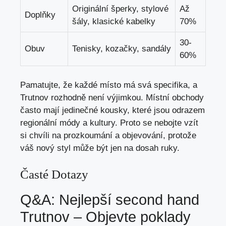
Originální ‌šperky,⁤ stylové
Až
Doplňky
šály, klasické ​kabelky
70%
30-
Obuv
Tenisky, kozačky, sandály
60%
Pamatujte,⁣ že každé místo má​ svá specifika, ‍a
Trutnov rozhodně​ není výjimkou. Místní obchody
často ​mají jedinečné kousky, které jsou odrazem⁢
regionální módy a ​kultury. ‌Proto se nebojte vzít
si‍ chvíli na prozkoumání a objevování, protože
váš nový ⁤styl může být jen na dosah ruky.
Časté Dotazy
Q&A: Nejlepší ⁢second hand
⁢Trutnov – ​Objevte poklady