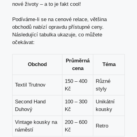
nové životy – a to je fakt cool!
Podíváme-li ‌se⁤ na ​cenové relace, většina
obchodů nabízí⁤ opravdu přístupné ceny.
Následující⁣ tabulka ukazuje,⁢ co můžete
očekávat:
Průměrná
Obchod
Téma
cena
150 – 400
Různé
Textil Trutnov
Kč
styly
Second Hand
100 – ⁢300
Unikátní
‌Duhový
Kč
kousky
Vintage kousky​ na
200 – 600
Retro
náměstí
Kč