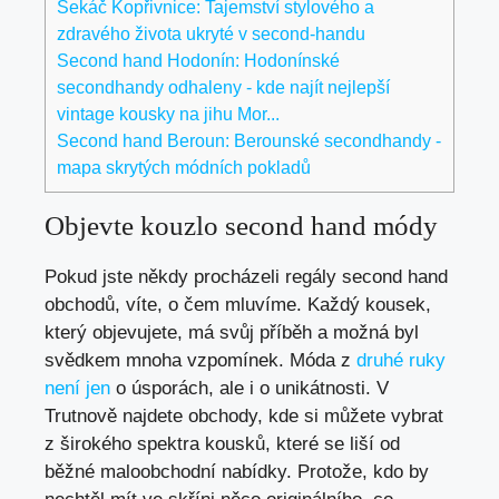
Sekáč Kopřivnice: Tajemství stylového a
zdravého života ukryté v second-handu
Second hand Hodonín: Hodonínské
secondhandy odhaleny - kde najít nejlepší
vintage kousky na jihu Mor...
Second hand Beroun: Berounské secondhandy -
mapa skrytých módních pokladů
Objevte kouzlo second hand módy
Pokud jste někdy ⁣procházeli regály second hand
obchodů,⁢ víte, o čem mluvíme. Každý⁤ kousek,
který objevujete,​ má svůj⁣ příběh a⁤ možná byl
svědkem mnoha vzpomínek. Móda⁤ z ‌
druhé ruky
není jen
o úsporách, ale i o ⁢unikátnosti. V
Trutnově najdete obchody, kde​ si ⁤můžete vybrat
‌z širokého spektra kousků, které se ‍liší od
běžné ‍maloobchodní nabídky. Protože, ⁤kdo ‌by