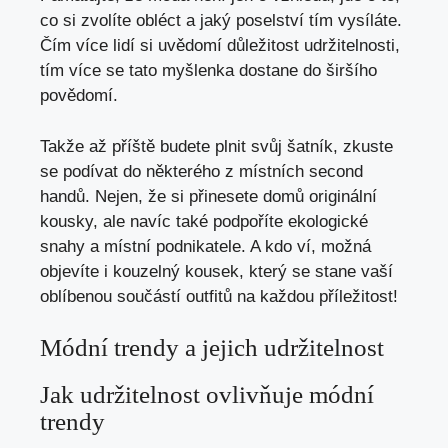
co si zvolíte obléct a jaký poselství​ tím​ vysíláte.
Čím‌ více lidí si uvědomí důležitost udržitelnosti,
⁢tím více se‌ tato ​myšlenka dostane do⁤ širšího
povědomí.
Takže ⁣až ​příště budete ‌plnit ‍svůj šatník, zkuste
se podívat ‍do některého‌ z místních second
handů. Nejen, že si ‌přinesete domů ⁢originální
kousky, ale navíc také podpoříte ekologické
snahy a místní podnikatele. ‍A kdo ví,⁢ možná
objevíte i kouzelný ​kousek, ‌který se stane ⁢vaší
oblíbenou⁣ součástí outfitů na každou příležitost!
Módní trendy ‍a jejich udržitelnost
Jak ⁢udržitelnost⁢ ovlivňuje módní
trendy