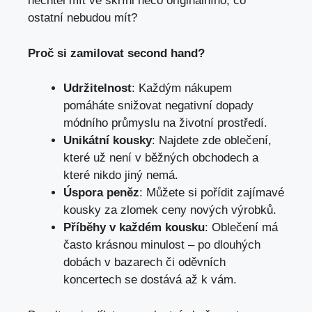
nechtěl mít ⁤ve skříni ‍něco originálního, co
ostatní nebudou mít?
Proč si ​zamilovat second hand?
Udržitelnost
:⁣ Každým nákupem
pomáháte snižovat negativní ‌dopady
módního‌ průmyslu na životní prostředí.
Unikátní kousky
:‍ Najdete ‍zde oblečení,
které už není v běžných obchodech a
které nikdo jiný nemá.
Úspora ⁣peněz
: ​Můžete ⁤si pořídit zajímavé​
kousky za ⁢zlomek‍ ceny nových výrobků.
Příběhy v ⁢každém⁢ kousku
: Oblečení má⁢
často krásnou minulost ⁢– po dlouhých
dobách v bazarech či ⁣oděvních
koncertech se dostává až k vám.