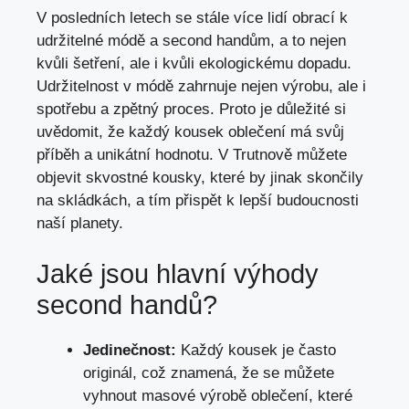
V posledních letech ⁣se stále⁤ více lidí obrací k
udržitelné módě ​a second handům, a to nejen
kvůli⁢ šetření, ale i kvůli ekologickému dopadu.
Udržitelnost v módě zahrnuje nejen⁤ výrobu, ale i
spotřebu a zpětný proces.‍ Proto je důležité si
uvědomit, že ‍každý kousek oblečení má⁢ svůj
příběh a⁣ unikátní hodnotu. V Trutnově můžete
⁢objevit skvostné kousky, které by jinak skončily
na ⁢skládkách, a tím přispět k lepší budoucnosti
naší ‍planety.
Jaké jsou ‌hlavní výhody
second handů?
Jedinečnost:
Každý ⁢kousek ​je často
originál, ‍což znamená,⁢ že se můžete
vyhnout⁤ masové výrobě oblečení, které