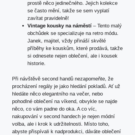
prostě něco jedinečného. Jejich kolekce
se⁤ často​ mění, takže se​ sem vyplatí
‌zavítat pravidelně!
Vintage kousky na náměstí
– Tento malý
obchůdek se specializuje na retro módu.
Janek, ⁤majitel, vždy přináší skvělé
příběhy ke ‍kouskům, které‌ prodává, takže
si odnesete nejen ‌oblečení, ale⁤ i⁣ kousek
⁤historie.
Při návštěvě second handů nezapomeňte, že
procházení ⁢regály je jako⁤ hledání pokladů. ​Ať už
hledáte něco elegantního na ⁣večer, nebo
pohodlné ‌oblečení na víkend,​ obvykle se ​najde​
něco, co vám padne do oka. ‍A co víc,
nakupování v second handech je nejen módní
volba, ale i krok k udržitelnosti. Místo‌ toho,
abyste přispívali k nadprodukci, dáváte oblečení