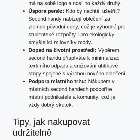
má na sobě logo a nosí ho‌ každý druhý.
Úspora peněz:
Kdo by nechtěl⁢ ušetřit?‌
Second ‍handy nabízejí oblečení za
zlomek původní ceny, což‌ je výhodné pro
studentské rozpočty i pro ekologicky⁣
smýšlející milovníky módy.
Dopad na ​životní prostředí:
Výběrem⁢
second handu přispíváte k minimalizaci
textilního‍ odpadu a snižování uhlíkové
stopy ⁢spojené s⁣ výrobou nového‍ oblečení.
Podpora místního trhu:
Nákupem v⁣
místních second handech podpoříte
místní podnikatele ‍a komunity, ⁣což je
vždy dobrý skutek.
Tipy, jak nakupovat
udržitelně