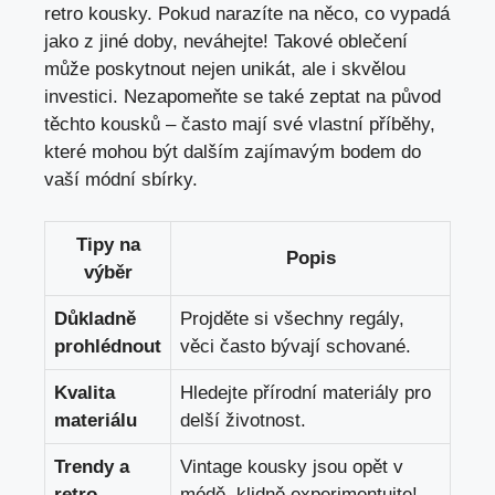
retro ‍kousky. Pokud⁢ narazíte ‍na něco, co‌ vypadá
⁤jako z jiné doby, neváhejte! ⁤Takové oblečení
může poskytnout nejen unikát, ale i skvělou
‍investici. Nezapomeňte⁢ se také zeptat na původ‍
těchto kousků – často⁤ mají⁣ své ​vlastní příběhy,
které mohou být dalším zajímavým bodem do
vaší módní‌ sbírky.
Tipy na
Popis
výběr
Důkladně
Projděte si všechny regály, ​
prohlédnout
věci často⁤ bývají schované.
Kvalita
Hledejte přírodní materiály ⁢pro
materiálu
delší životnost.
Trendy a
Vintage kousky jsou opět v
retro
módě, klidně experimentujte!