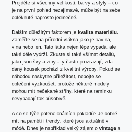
Projděte ​si všechny velikosti, ⁤barvy a styly ​– co​
je na první pohled nezajímavé,‍ může být na sebe
⁢obléknuté naprosto‌ jedinečné.
Dalším ⁢důležitým ⁤faktorem ⁣je
kvalita materiálu
.
⁣Zaměřte se na‍ přírodní vlákna jako ​je bavlna,
vlna⁣ nebo len. Tato látka nejen lépe ‍vypadá, ale
také ⁢déle vydrží. ‌Zkuste si⁤ také všímat ⁤detailů,
jako jsou⁤ švy a​ zipy ‍- ty často ⁤prozrazují, zda
daný kousek pochází z kvalitní⁤ výroby. Pokud se
náhodou naskytne příležitost,‍ nebojte se⁤
oblečení vyzkoušet, protože některé modely
mohou mít ⁢nečekané střihy, které na ramínku⁣
nevypadají tak působivě.
A co se⁤ týče potencionálních pokladů? Je dobré
mít na⁤ paměti i​ trendy, které jsou aktuálně v
módě. Dnes je například velký zájem o‍
vintage
a