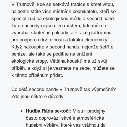
V Trutnově, kde se setkává tradice s kreativitou,
najdeme stále více místních ​podnikatelů, kteří se
specializují na‍ ekologickou módu a second hand.
Tyto obchody nejsou jen místem, kde ​můžete ​
vyhrabat skutečné poklady, ⁢ale také platformou
pro podporu udržitelnosti a lokální ekonomiky.
Když‍ nakoupíte v second handu, nejenže šetříte
peníze, ale⁢ také‍ se podílíte ​na snížení
ekologické stopy. ⁤Většina kousků má už‍ svůj
příběh,⁢ a⁤ když si je‌ vezmete na sebe, můžete se‍
k těmto příběhům přidat.
Co dělá second ‌handy v Trutnově tak‌ výjimečné?‍
Zde jsou některé důvody:
Hudba Ráda se-točí
: Místní prodejny
často doprovází skvělé atmosférické
hudební ⁢výběry, které vás vtáhnou⁤ do