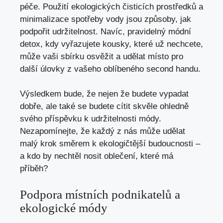
péče.⁢ Použití ⁤ekologických čisticích prostředků ⁤a
minimalizace spotřeby vody ⁣jsou způsoby, jak‍
podpořit udržitelnost. Navíc, ⁢pravidelný módní
detox, kdy vyřazujete kousky, ‌které už nechcete,
⁤může vaši ‌sbírku osvěžit a udělat místo pro
další úlovky z vašeho oblíbeného second handu.
Výsledkem bude, že nejen‍ že budete vypadat
dobře, ale také se‍ budete cítit skvěle ohledně
svého příspěvku k udržitelnosti módy.
Nezapomínejte, že⁤ každý z nás může ​udělat
malý krok směrem ⁤k ekologičtější budoucnosti –
a kdo by ⁢nechtěl nosit oblečení, které má
příběh?
Podpora místních podnikatelů a
ekologické módy