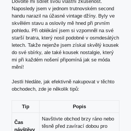
Dovolte mi⁢ sdílet svou vlastní zkušenost.
‌Naposledy jsem v jednom trutnovském second
handu narazil na úžasné vintage džíny. Byly ve
skvělém stavu⁣ a oslovily mě hned ‍při prvním
pohledu. Při oblékání jsem si vzpomněl na své
starší⁣ bratra, ‍který nosil podobné v osmdesátých
letech. Takže nejenže jsem získal skvělý kousek
⁤do své sbírky, ale také kousek nostalgie, který
mi při každém nošení připomíná jak se móda
mění!
Jestli hledáte, jak efektivně nakupovat‌ v těchto​
obchodech, ‌zde‌ je několik tipů:
Tip
Popis
Navštivte obchod brzy ráno nebo
Čas
těsně před zavírací​ dobou pro
návštěvy