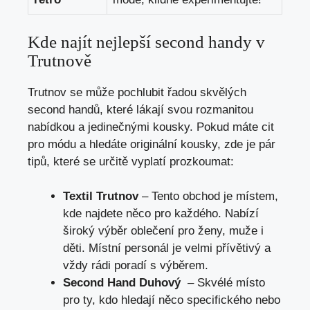
Kde najít nejlepší second handy v
Trutnově
Trutnov se může pochlubit řadou skvělých
second handů,⁣ které lákají svou rozmanitou
nabídkou a jedinečnými kousky. Pokud máte cit
pro⁣ módu ‍a hledáte originální kousky,‌ zde je pár
tipů, které ⁣se určitě vyplatí⁣ prozkoumat:
Textil Trutnov
– Tento ⁤obchod je místem,
kde najdete něco pro každého. Nabízí‍
široký výběr oblečení pro ženy,⁢ muže i
děti. ​Místní personál je velmi přívětivý⁢ a⁤
vždy rádi poradí s⁣ výběrem.
Second Hand Duhový
‌ – ‌Skvélé místo
pro ty,​ kdo hledají něco specifického ‍nebo