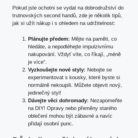
Pokud jste ochotni se vydat ⁣na dobrodružství do
⁣trutnovských second handů, zde je několik tipů,‍
jak si užít nákup i s ohledem na udržitelnost:
Plánujte předem:
Mějte na paměti, co
hledáte, a‌ nepodléhejte impulzivnímu
‍nakupování. Vždyť víte, co říkají, „méně
‍je ​více“.
Vyzkoušejte nové styly:
Nebojte se
experimentovat s kousky, které byste si
normálně nekoupili. Můžete‌ objevit nový,
jedinečný styl!
Dávejte věci dohromady:
Nezapomeňte
na DIY! Opravy⁤ nebo přeměny starého
‌oblečení mohou být ⁣zábavné a navíc
přidají ‌osobní punc.