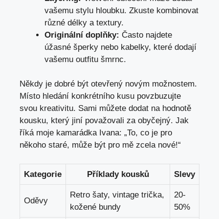
vašemu stylu hloubku. Zkuste kombinovat
různé délky a textury.
Originální‍ doplňky:
Často najdete
úžasné šperky nebo kabelky, které dodají⁣
vašemu​ outfitu šmrnc.
Někdy⁤ je dobré být otevřený novým možnostem.
Místo hledání konkrétního kusu povzbuzujte
svou kreativitu. Sami můžete dodat ‍na hodnotě
kousku,‍ který ⁣jiní ⁢považovali za⁢ obyčejný. Jak
říká moje kamarádka Ivana: „To, co je pro
⁤někoho staré, může ⁢být pro mě⁤ zcela nové!“ ‍
Kategorie
Příklady⁣ kousků
Slevy
Retro šaty, vintage trička,​
20-
Oděvy
kožené ⁣bundy
50%