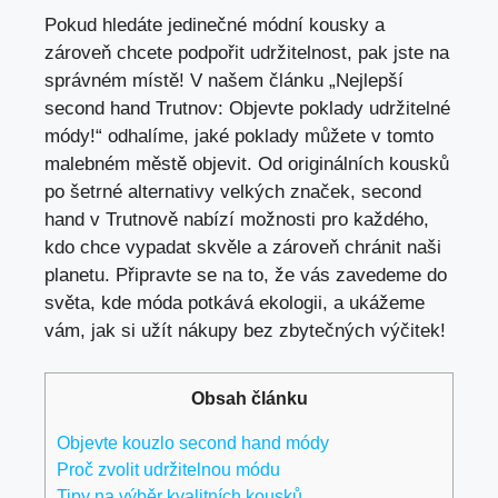
Pokud hledáte jedinečné módní ⁣kousky a
zároveň chcete podpořit udržitelnost, pak jste na⁣
správném místě! V našem článku‌ „Nejlepší
second hand ‍Trutnov: Objevte ​poklady⁣ udržitelné
módy!“ odhalíme, jaké poklady můžete v tomto
malebném městě ‌objevit. Od⁤ originálních ‍kousků
po šetrné alternativy velkých​ značek, second
⁢hand v Trutnově nabízí ⁣možnosti ⁣pro každého,
kdo chce vypadat skvěle a‍ zároveň chránit​ naši
planetu. Připravte se na to, že vás‌ zavedeme do
světa, kde⁢ móda potkává ekologii, ​a ukážeme
vám, jak si užít nákupy bez⁣ zbytečných výčitek!
Obsah článku
Objevte kouzlo second hand módy
Proč zvolit udržitelnou⁣ módu
Tipy na ‍výběr kvalitních kousků