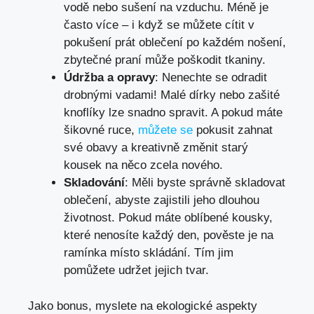
vodě nebo ⁣sušení​ na vzduchu. Méně je
často více – i když se můžete ⁤cítit v
pokušení prát‍ oblečení po každém nošení,
zbytečné praní ‍může poškodit tkaniny.
Údržba a⁤ opravy
: Nenechte se odradit
drobnými vadami! Malé⁤ dírky nebo zašité
knoflíky lze ⁣snadno spravit. A​ pokud máte
‍šikovné‍ ruce,
můžete se
pokusit zahnat
své obavy a ⁤kreativně změnit starý‌
kousek na něco zcela nového.
Skladování
: Měli byste správně skladovat⁤
oblečení,​ abyste zajistili jeho dlouhou
životnost.‌ Pokud máte⁢ oblíbené kousky,
které nenosíte každý den, pověste je na
⁤ramínka místo skládání. ‍Tím jim
⁢pomůžete udržet ⁢jejich tvar.
Jako‌ bonus,‌ myslete na ekologické aspekty