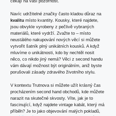
čekají⁢ na‍ vaši pozornost.
Navíc udržitelné značky‍ často kladou ​důraz na
kvalitu
místo kvantity.⁣ Kousky, které najdete,
jsou obvykle vyrobeny z pečlivě ‍vybraných
materiálů,⁣ které vydrží. Zvažte to – místo​
neustálého nakupování nových věcí si​ můžete
vytvořit šatník plný unikátních kousků. A když
mluvíme⁤ o⁤ unikátnosti, kdo ‌by nechtěl ‌nosit
něco, ⁤co⁢ nikdo jiný ‌nemá? Věci ‍z second‌ handu
vám dávají možnost být originálním, ‌aniž byste
porušovali zásady⁤ zdravého ⁤životního ‍stylu.
V kontextu Trutnova si ⁤můžete užít krásný čas
procházením second hand ‌obchodů, kde můžete
narazit na skutečné skvosty. Víte,⁢ jak‍ je to
fascinující, když najdete vintage ‍kabát, který má
příběh? Je to jako objevování malých pokladů,