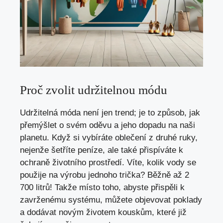
Proč zvolit udržitelnou⁣ módu
Udržitelná⁣ móda není ​jen trend; je to způsob,⁣ jak
přemýšlet⁤ o⁤ svém oděvu a jeho dopadu na naši
planetu. ​Když si ⁢vybíráte oblečení z‍ druhé ruky,
nejenže šetříte peníze, ale‌ také přispíváte k
ochraně životního prostředí. Víte, kolik‌ vody se
použije ‌na výrobu​ jednoho trička? Běžně až 2
700 ⁢litrů! ‌Takže ⁣místo toho, abyste přispěli k‌
zavrženému‌ systému, můžete⁤ objevovat⁤ poklady
a dodávat novým životem kouskům, které již