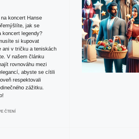
 na koncert Hanse
řemýšlíte, jak se
a koncert legendy?
musíte si kupovat
 ani v tričku a teniskách
te. V našem článku
k najít rovnováhu mezi
legancí, abyste se cítili
roveň respektovali
edinečného zážitku.
o!
E ČTENÍ