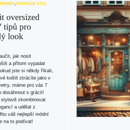
 TRENDY
,
OVERSIZE STYL
it oversized
7 tipů pro
lý look
učit, jak nosit
šili a přitom vypadat
kud jste si někdy říkali,
vé košili ztrácíte jako v
vetry, máme pro vás 7
ho dosáhnout s grácií!
k stylově zkombinovat
egancí a udělat z
itu váš nejlepší módní
e na to podívat!