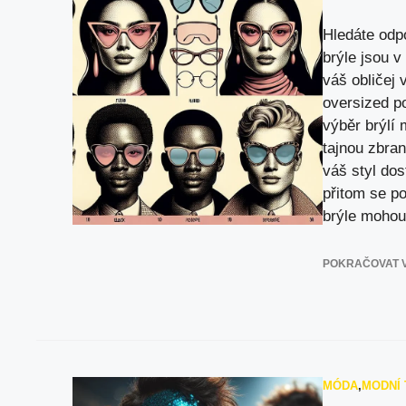
Hledáte odp
brýle jsou v
váš obličej
oversized p
výběr brýlí
tajnou zbran
váš styl do
přitom se p
brýle mohou
POKRAČOVAT V
MÓDA
,
MODNÍ