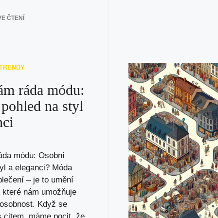
E ČTENÍ
 TRENDY
ám ráda módu:
pohled na styl
nci
áda módu: Osobní
tyl a eleganci? Móda
blečení – je to umění
, které nám umožňuje
 osobnost. Když se
 citem, máme pocit, že