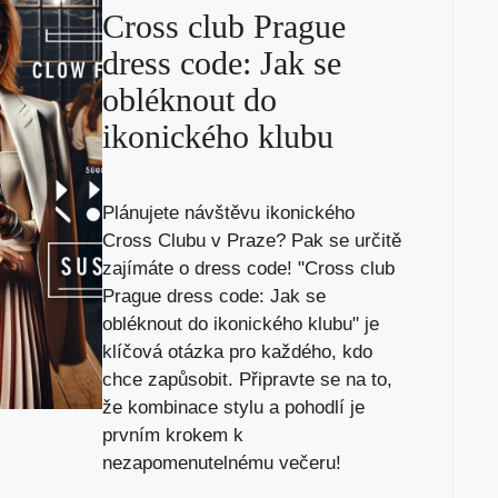
Cross club Prague
dress code: Jak se
obléknout do
ikonického klubu
Plánujete návštěvu ikonického
Cross Clubu v Praze? Pak se určitě
zajímáte o dress code! "Cross club
Prague dress code: Jak se
obléknout do ikonického klubu" je
klíčová otázka pro každého, kdo
chce zapůsobit. Připravte se na to,
že kombinace stylu a pohodlí je
prvním krokem k
nezapomenutelnému večeru!