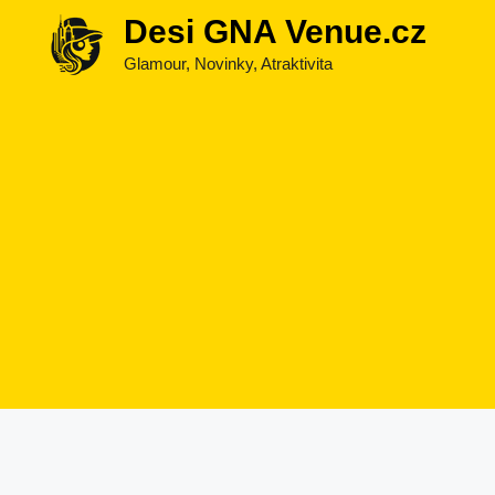
Přeskočit
Desi GNA Venue.cz
na
Glamour, Novinky, Atraktivita
obsah