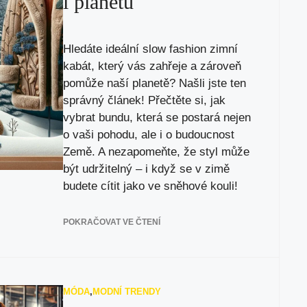
i planetu
Hledáte ideální slow fashion zimní
kabát, který vás zahřeje a zároveň
pomůže naší planetě? Našli jste ten
správný článek! Přečtěte si, jak
vybrat bundu, která se postará nejen
o vaši pohodu, ale i o budoucnost
Země. A nezapomeňte, že styl může
být udržitelný – i když se v zimě
budete cítit jako ve sněhové kouli!
POKRAČOVAT VE ČTENÍ
MÓDA
,
MODNÍ TRENDY