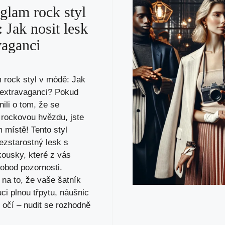
 glam rock styl
 Jak nosit lesk
vaganci
 rock styl v módě: Jak
a extravaganci? Pokud
nili o tom, že se
 rockovou hvězdu, jste
 místě! Tento styl
ezstarostný lesk s
ousky, které z vás
dobod pozornosti.
 na to, že vaše šatník
uci plnou třpytu, náušnic
 očí – nudit se rozhodně