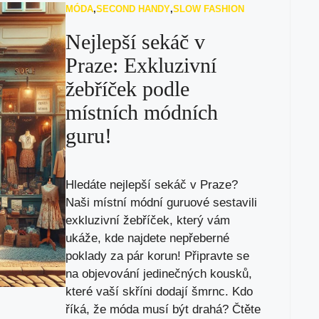
MÓDA
,
SECOND HANDY
,
SLOW FASHION
Nejlepší sekáč v
Praze: Exkluzivní
žebříček podle
místních módních
guru!
Hledáte nejlepší sekáč v Praze?
Naši místní módní guruové sestavili
exkluzivní žebříček, který vám
ukáže, kde najdete nepřeberné
poklady za pár korun! Připravte se
na objevování jedinečných kousků,
které vaší skříni dodají šmrnc. Kdo
říká, že móda musí být drahá? Čtěte