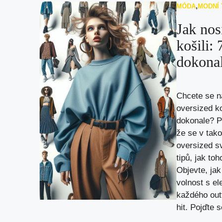
MÓDA
,
MODNÍ
Jak nos
košili: 
dokona
Chcete se na
oversized ko
dokonale? Po
že se v tako
oversized s
tipů, jak to
Objevte, ja
volnost s el
každého outf
hit. Pojďte s