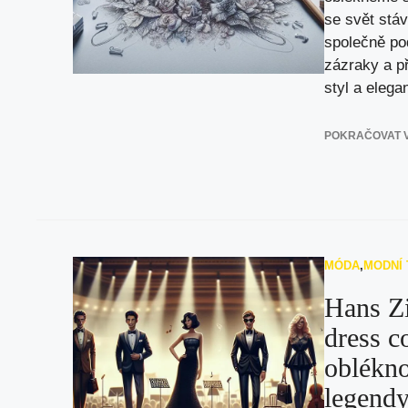
se svět stá
společně po
zázraky a př
styl a elegan
POKRAČOVAT V
MÓDA
,
MODNÍ
Hans Z
dress c
oblékno
legend