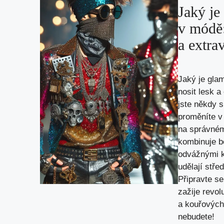
Jaký je
v módě:
a extra
Jaký je glam
nosit lesk 
jste někdy s
proměníte v
na správném
kombinuje b
odvážnými k
udělají stře
Připravte se
zažije revol
a kouřových
nebudete!