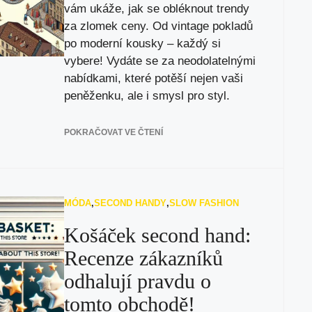
vám ukáže, jak se obléknout trendy
za zlomek ceny. Od vintage pokladů
po moderní kousky – každý si
vybere! Vydáte se za neodolatelnými
nabídkami, které potěší nejen vaši
peněženku, ale i smysl pro styl.
POKRAČOVAT VE ČTENÍ
MÓDA
,
SECOND HANDY
,
SLOW FASHION
Košáček second hand:
Recenze zákazníků
odhalují pravdu o
tomto obchodě!