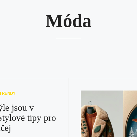
Móda
 TRENDY
ýle jsou v
tylové tipy pro
ičej