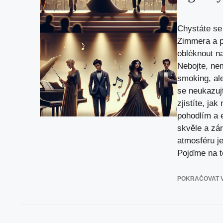
Chystáte se
Zimmera a p
obléknout n
Nebojte, ne
smoking, ale
se neukazuj
zjistíte, ja
pohodlím a e
skvěle a zá
atmosféru j
Pojďme na t
POKRAČOVAT V