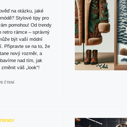
ověď na otázku, jaké
 módě? Stylové tipy pro
 vám pomohou! Od trendy
o retro rámce – správný
 může být vaší módní
í. Připravte se na to, že
stane nový rozměr, a
obavíme nad tím, jak
 změnit váš „look“!
E ČTENÍ
 TRENDY