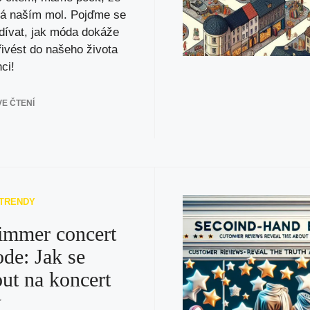
vá naším mol. Pojďme se
dívat, jak móda dokáže
ivést do našeho života
ci!
E ČTENÍ
 TRENDY
immer concert
ode: Jak se
ut na koncert
y