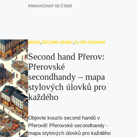
POKRAČOVAT VE ČTENÍ
MÓDA
,
SECOND HANDY
,
SLOW FASHION
Second hand Přerov:
Přerovské
secondhandy – mapa
stylových úlovků pro
každého
Objevte kouzlo second handů v
Přerově! Přerovské secondhandy -
mapa stylových úlovků pro každého