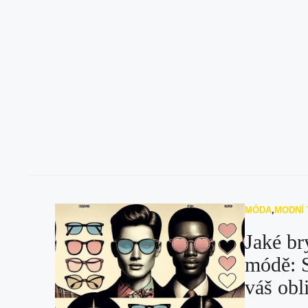
MÓDA
,
MODNÍ
Jaké br
módě: S
váš obl