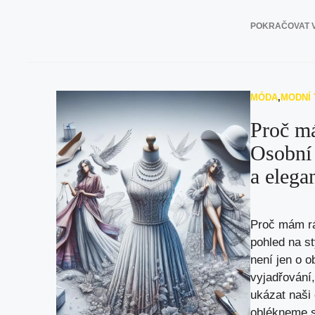
POKRAČOVAT V
MÓDA
,
MODNÍ
Proč m
Osobní 
a elega
Proč mám r
pohled na s
není jen o o
vyjadřování
ukázat naši
oblékneme s