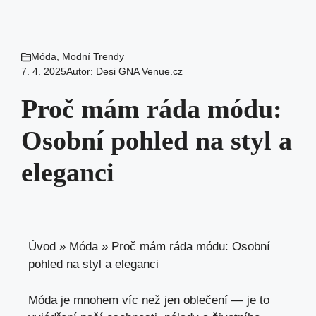
Móda
,
Modní Trendy
7. 4. 2025
Autor:
Desi GNA Venue.cz
Proč mám ráda módu:
Osobní pohled na styl a
eleganci
Úvod
»
Móda
»
Proč mám ráda módu: Osobní
pohled na styl a eleganci
Móda je mnohem víc než jen oblečení — je⁤ to