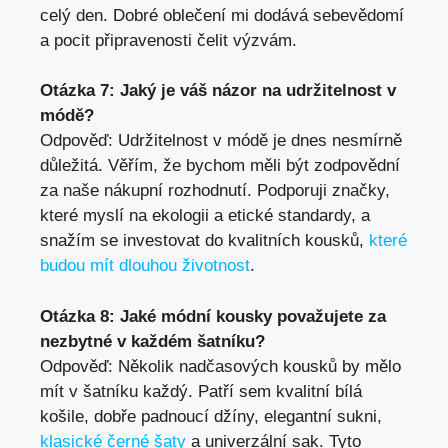
celý den. Dobré ‍oblečení mi dodává⁣ sebevědomí
a pocit připravenosti čelit výzvám.
Otázka 7:⁤ Jaký je váš ⁣názor na udržitelnost v
módě?
Odpověď: Udržitelnost v módě je dnes nesmírně
důležitá. Věřím, že ‍bychom měli být zodpovědní
za naše nákupní rozhodnutí. Podporuji značky,
které myslí na ekologii a etické standardy, a
snažím se investovat do kvalitních kousků,
které
budou mít dlouhou životnost
.
Otázka 8: Jaké módní kousky považujete za
nezbytné v každém šatníku?
Odpověď: Několik nadčasových ⁢kousků by mělo
mít v šatníku každý. Patří sem kvalitní bílá
košile, dobře padnoucí džíny, elegantní sukni,
klasické černé šaty
a univerzální sak. Tyto