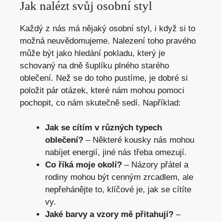
Jak nalézt svůj osobní styl
Každý z nás má nějaký osobní styl, i když si to
možná neuvědomujeme. Nalezení toho pravého
⁤může být jako hledání pokladu, který je
schovaný na dně šuplíku plného starého
oblečení. ​Než se do toho ‌pustíme, je dobré si⁣
položit pár otázek, které nám mohou pomoci
pochopit, co nám skutečně sedí. Například:
Jak se⁣ cítím v různých typech
oblečení?
– Některé kousky nás mohou
nabíjet energií, jiné nás třeba omezují.
Co říká moje okolí?
– Názory přátel a
rodiny mohou být cenným zrcadlem, ale
nepřehánějte ⁣to, klíčové je, jak se cítíte
vy.
Jaké barvy a vzory mě přitahují?
–