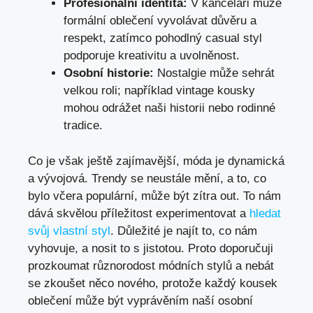
Profesionální identita:
V kanceláři⁣ může
formální oblečení vyvolávat důvěru a
respekt, ​zatímco pohodlný‍ casual styl
⁣podporuje kreativitu a uvolněnost.
Osobní historie:
Nostalgie může sehrát
velkou roli;‌ například vintage kousky
mohou odrážet naši⁢ historii nebo rodinné
tradice.
Co je však ještě zajímavější, móda je dynamická
a vývojová. Trendy se neustále mění, a to, co
bylo včera populární, může být zítra out. To ⁤nám
dává skvělou ⁤příležitost experimentovat a
hledat
svůj vlastní styl
. Důležité je najít to, co nám
vyhovuje, a nosit to s jistotou. Proto doporučuji
prozkoumat různorodost módních stylů a nebát
se zkoušet něco nového, protože‌ každý kousek
oblečení může být vyprávěním naší osobní