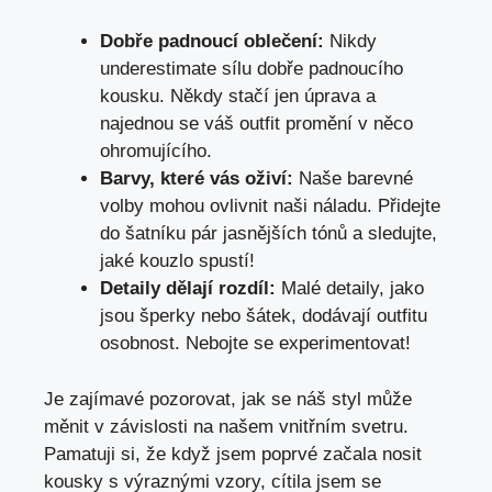
Dobře padnoucí oblečení:
Nikdy⁣
underestimate sílu dobře padnoucího
kousku. Někdy stačí⁤ jen úprava a
najednou se váš outfit promění v něco
ohromujícího.
Barvy, ​které vás oživí:
Naše barevné
volby mohou ovlivnit naši náladu. Přidejte
do šatníku pár jasnějších tónů a sledujte,
jaké kouzlo spustí!
Detaily dělají rozdíl:
Malé detaily, jako
jsou šperky nebo šátek, dodávají outfitu
osobnost. Nebojte se experimentovat!
Je zajímavé pozorovat, jak se ⁢náš styl může
měnit v závislosti na našem vnitřním svetru.
Pamatuji si, ‍že když ‌jsem poprvé začala nosit
kousky ‌s výraznými vzory, cítila jsem se