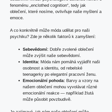
fenoménu „enclothed‌ cognition“, tedy jak⁢
oblečení, které nosíme, ovlivňuje naše myšlení a
⁤emoce.
A co konkrétně může móda udělat pro naši
psychiku? Zde je několik faktorů k zamyšlení:
Sebevědomí:
Dobře⁤ zvolené oblečení⁣
může zvýšit naše sebevědomí.
Identita:
Móda nám pomáhá vyjádřit naši
osobnost a identitu, od rebelské
teenagerky po elegantní pracovní ⁢ženu.
Emocionální pohoda:
Barvy a vzory na
našem oblečení mohou vyvolávat různé
emocionální reakce —​ například žlutá
může působit povzbudivě.
Je zajímavé, jak nám naše oblečení může