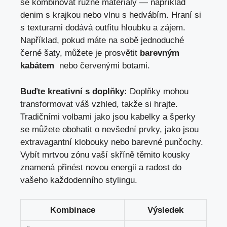
se kombinovat‍ různé ​materiály — například
denim s krajkou nebo vlnu s hedvábím. Hraní‌ si
s texturami dodává⁤ outfitu hloubku a zájem.
Například, pokud máte na sobě jednoduché
černé šaty, můžete je ​prosvětit
barevným
kabátem
‌ nebo červenými botami.
Buďte kreativní s ‌doplňky:
Doplňky mohou
transformovat váš vzhled, takže si hrajte.
Tradičními volbami jako jsou kabelky⁤ a šperky
se můžete obohatit ⁢o nevšední prvky, jako jsou
extravagantní klobouky‍ nebo barevné punčochy.
Vybít mrtvou zónu ‌vaší skříně ‍těmito kousky
znamená přinést novou energii ⁣a radost do
vašeho každodenního stylingu.
Kombinace
Výsledek