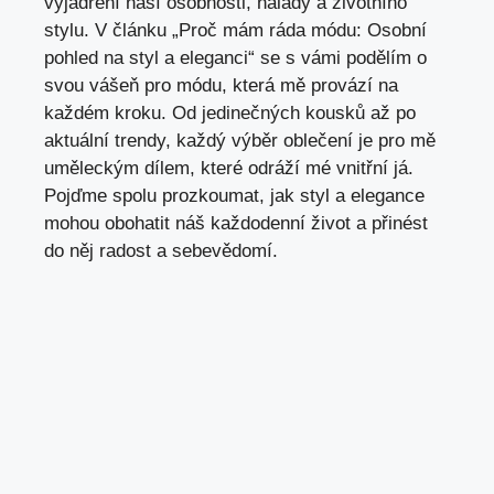
vyjádření naší ‍osobnosti, nálady a životního
stylu. V článku „Proč mám ráda módu: Osobní
pohled na⁤ styl ​a eleganci“ se s vámi podělím o
svou vášeň pro módu, která mě provází‍ na
každém kroku. Od jedinečných kousků až po
aktuální trendy,⁢ každý výběr oblečení je pro mě
uměleckým dílem, které odráží mé vnitřní ⁢já.
Pojďme spolu prozkoumat,‌ jak styl a elegance
mohou obohatit náš každodenní život ‌a přinést
do něj radost a sebevědomí.