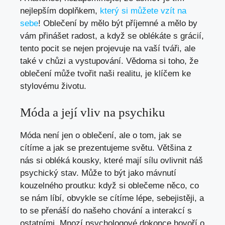
nejlepším doplňkem,
který si můžete vzít na
sebe
! Oblečení by mělo být příjemné a mělo by
vám přinášet radost, a​ když⁤ se oblékáte s grácií,
tento pocit se nejen projevuje na vaší tváři, ale
také v chůzi a vystupování. Vědoma si toho, že
oblečení může tvořit naši realitu, je klíčem‍ ke
stylovému životu.
Móda a její vliv na psychiku
Móda ​není jen o oblečení, ale o tom, jak se
cítíme a jak se prezentujeme světu. Většina z
nás si obléká kousky, které mají sílu ovlivnit náš
psychický stav. Může‍ to být jako⁤ mávnutí
kouzelného‌ proutku: když⁢ si oblečeme něco, co
se nám líbí,‍ obvykle se cítíme lépe,⁢ sebejistěji, a
to se přenáší do našeho chování a interakcí s
ostatními. Mnozí psychologové dokonce hovoří o