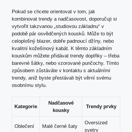
Pokud se chcete orientovat v tom, jak
kombinovat trendy a nadčasovost, doporučuji si
vytvořit takzvanou „studiovou základnu“ v
podobě ‍pár osvědčených kousků. ⁣Může to být
celoplošný​ blazer, dobře padnoucí džíny, nebo
kvalitní kožešinový kabát.‌ K těmto základním
kouskům můžete přidávat trendy doplňky – třeba
barevné ⁤šátky, nebo vzorované punčochy. Tímto
způsobem zůstáváte v kontaktu s aktuálními
trendy, aniž byste přestávali být věrní svému
osobnímu stylu.
Nadčasové
Kategorie
Trendy prvky
kousky
Oversized
Oblečení
Malé černé šaty
svetry