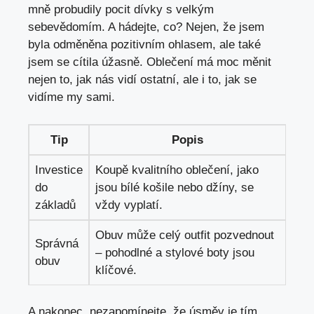
mně probudily pocit dívky s velkým
sebevědomím. A​ hádejte, co? Nejen, že jsem
byla⁤ odměněna pozitivním ohlasem, ale také
jsem se cítila úžasně. Oblečení má moc ‍měnit
nejen to, jak nás vidí‌ ostatní, ale i to, jak se
vidíme my sami.
Tip
Popis
Investice
Koupě kvalitního oblečení, jako
do
jsou bílé košile nebo džíny,​ se
základů
vždy vyplatí.
Obuv může celý outfit pozvednout
Správná
– pohodlné ‌a stylové boty jsou
obuv
klíčové.
A nakonec, ⁣nezapomínejte, že úsměv je⁣ tím‌