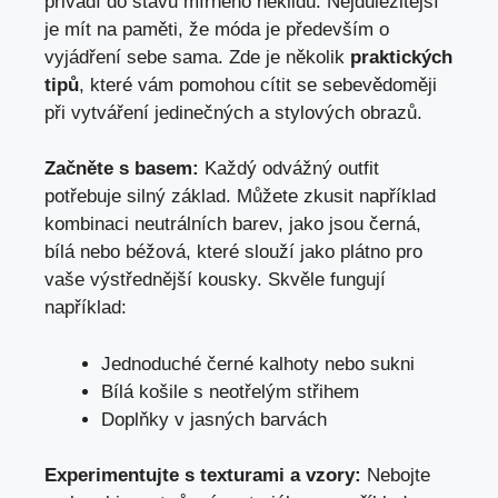
přivádí do stavu mírného neklidu. Nejdůležitější
je mít na paměti, že móda je ⁢především o
vyjádření sebe sama. Zde je několik⁣
praktických
tipů
, které vám pomohou cítit se‌ sebevědoměji
při vytváření jedinečných a stylových ⁣obrazů.
Začněte s basem:
Každý odvážný outfit
potřebuje silný základ. Můžete zkusit například
kombinaci neutrálních barev, jako jsou černá,
bílá nebo béžová, které slouží jako plátno pro
vaše výstřednější kousky. Skvěle fungují
například:
Jednoduché černé kalhoty nebo sukni
Bílá košile s neotřelým střihem
Doplňky v jasných barvách
Experimentujte ‍s texturami ⁢a vzory:
Nebojte