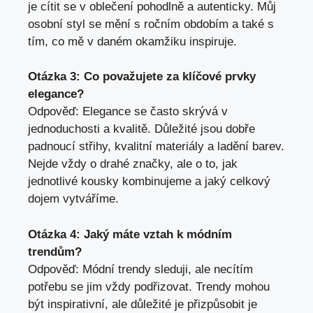
je cítit se v oblečení pohodlně a⁤ autenticky. Můj
osobní​ styl se mění s ročním obdobím a také s
tím, ⁤co mě v daném okamžiku​ inspiruje.
Otázka 3: Co považujete za‍ klíčové prvky
elegance?
Odpověď: Elegance se často skrývá v
jednoduchosti a kvalitě.⁢ Důležité ‍jsou dobře
padnoucí střihy, kvalitní ​materiály a ladění barev.
⁢Nejde vždy o drahé značky, ale o to, ‌jak
jednotlivé kousky kombinujeme a jaký celkový
dojem vytváříme.
Otázka 4: Jaký máte vztah k módním
trendům?
Odpověď: ‌Módní trendy sleduji, ale necítím
potřebu se jim vždy podřizovat. Trendy mohou
být inspirativní, ale důležité je‍ přizpůsobit‌ je