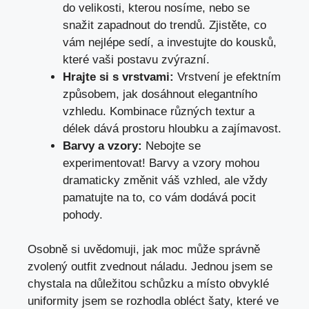
do velikosti, kterou nosíme, nebo se
snažit‍ zapadnout do trendů. Zjistěte, co
vám nejlépe sedí, a investujte do kousků,
které vaši postavu zvýrazní.
Hrajte si s vrstvami:
Vrstvení je efektním
způsobem, jak‍ dosáhnout elegantního
vzhledu. Kombinace různých textur a
délek dává prostoru hloubku a zajímavost.
Barvy a vzory:
Nebojte se
experimentovat! Barvy a vzory mohou
dramaticky změnit váš vzhled, ale vždy
pamatujte na to,⁤ co vám dodává pocit
pohody.
Osobně si uvědomuji, jak moc může správně
zvolený outfit zvednout náladu. Jednou jsem‌ se
chystala na důležitou schůzku a místo obvyklé
uniformity jsem se rozhodla obléct šaty, které ⁢ve