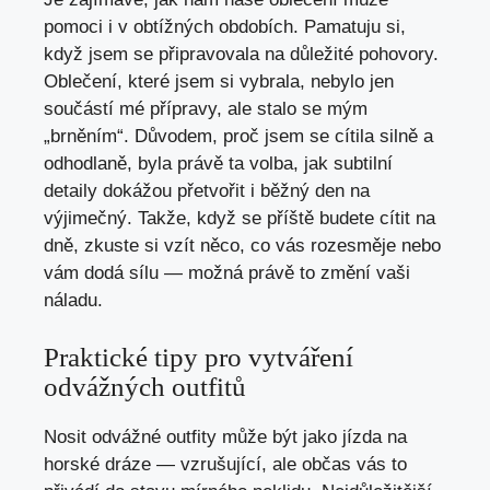
pomoci i v obtížných obdobích. Pamatuju si,
když jsem se připravovala na ⁣důležité pohovory.
Oblečení, které ⁤jsem si vybrala, nebylo⁤ jen
součástí mé přípravy, ale stalo se mým
„brněním“. Důvodem, proč jsem⁢ se cítila silně a
odhodlaně, byla právě⁢ ta volba, ⁣jak subtilní
detaily ‍dokážou přetvořit i běžný ⁣den na
výjimečný.‍ Takže, když se příště budete cítit na
‌dně, zkuste si vzít něco, co⁤ vás rozesměje nebo
vám dodá sílu — možná právě to změní vaši
náladu.
Praktické tipy pro vytváření
odvážných outfitů
Nosit ⁤odvážné outfity může být jako jízda na ​
horské dráze — vzrušující, ale občas vás to