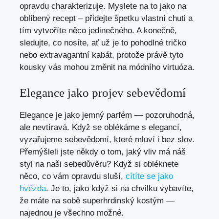
opravdu charakterizuje. Myslete⁤ na ⁣to jako na
oblíbený recept – přidejte špetku vlastní chuti a
tím vytvoříte něco jedinečného. A konečně,
sledujte, co nosíte, ať už je to pohodlné​ tričko
nebo extravagantní kabát, protože právě ⁤tyto
kousky vás mohou⁣ změnit ‍na‌ módního virtuóza.
Elegance jako ⁣projev sebevědomí
Elegance je jako jemný parfém —⁢ pozoruhodná,
ale nevtíravá. Když se oblékáme s elegancí,
vyzařujeme sebevědomí, které mluví i bez slov.
Přemýšleli jste někdy o⁤ tom, jaký vliv má náš
styl na naši sebedůvěru? Když si obléknete
něco, co vám opravdu sluší,‌
cítíte se jako
hvězda
. Je ‍to,‌ jako když si na chvilku vybavíte,
že máte na⁤ sobě superhrdinský kostým⁢ —
najednou je všechno možné.