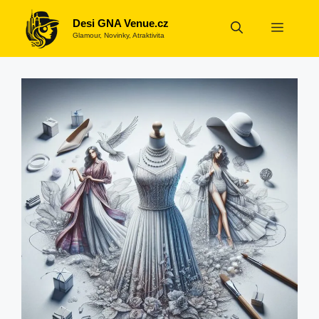
Přeskočit
Desi GNA Venue.cz
na
Menu
Glamour, Novinky, Atraktivita
obsah