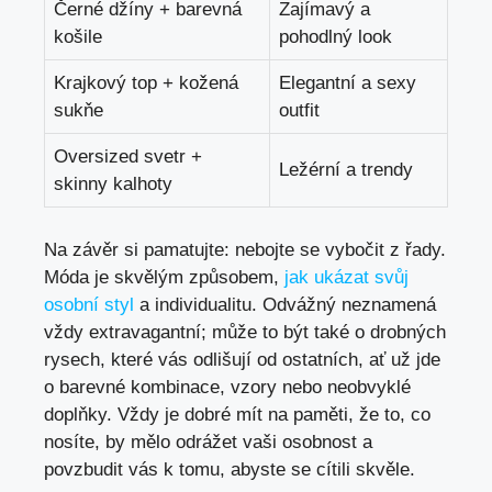
Černé džíny + barevná‌
Zajímavý a
košile
pohodlný look
Krajkový top + kožená
Elegantní a ⁤sexy
sukňe
outfit
Oversized⁣ svetr +
Ležérní a trendy
skinny kalhoty
Na závěr si pamatujte: nebojte ⁤se vybočit z řady.
Móda je skvělým způsobem,‍
jak ukázat svůj
osobní styl
a individualitu. Odvážný neznamená
vždy extravagantní; ​může to⁤ být také o ⁣drobných
rysech, ⁢které vás odlišují od ostatních, ať už ⁢jde
⁣o barevné kombinace, vzory nebo neobvyklé
doplňky. Vždy je dobré mít na paměti, že to, co
nosíte, by mělo odrážet vaši ⁣osobnost a
povzbudit vás k tomu, abyste se cítili skvěle.