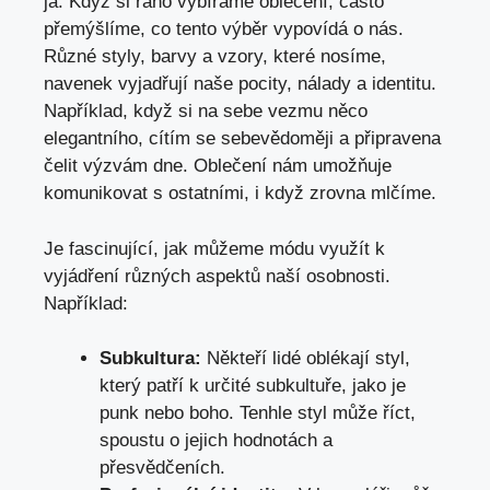
já. Když si ráno vybíráme oblečení,⁤ často‌
přemýšlíme, co tento výběr vypovídá o nás.
Různé styly, barvy a vzory, které nosíme,
navenek vyjadřují‍ naše pocity, nálady a identitu.
Například, když⁢ si na sebe vezmu něco
elegantního, cítím se sebevědoměji a připravena
čelit výzvám dne. Oblečení nám umožňuje
komunikovat s⁤ ostatními, i když zrovna mlčíme.
Je fascinující, jak můžeme módu využít‍ k
vyjádření různých aspektů naší osobnosti.
Například:
Subkultura:
Někteří lidé oblékají styl,​
který patří k určité subkultuře, jako je
punk ​nebo boho. ⁤Tenhle styl může říct,
spoustu‌ o jejich‌ hodnotách a
přesvědčeních.