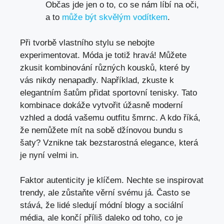
Občas jde jen o to, ‌co se nám líbí na oči,
a to ⁤
může být skvělým vodítkem
.
Při tvorbě vlastního stylu‌ se nebojte
experimentovat.⁤ Móda je totiž hravá! Můžete
zkusit kombinování různých kousků, které by
vás nikdy nenapadly. Například, zkuste k
elegantním šatům přidat ⁢sportovní tenisky. Tato
kombinace dokáže⁢ vytvořit úžasně moderní
vzhled a dodá⁢ vašemu outfitu šmrnc. A kdo říká,
že ​nemůžete mít na sobě džínovou bundu s
šaty? Vznikne tak ⁢bezstarostná elegance, která
je‌ nyní velmi in.
Faktor ‌autenticity je klíčem. ⁤Nechte se inspirovat
trendy, ale zůstaňte věrní svému já. Často se
stává, že lidé sledují módní blogy a sociální
média, ⁢ale končí příliš daleko od toho, co je