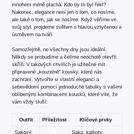
mnohem méně plachá. Kdo⁣ by to byl řekl?⁣
Nakonec, elegance není jen o‍ tom, co ‍nosíme,
‌ale‌ také o tom, jak se nosíme. Když věříme​ ve
svůj styl, projdeme světem s ⁣hlavou vztyčenou a
úsměvem na tváři.
Samozřejmě, ne všechny dny jsou ideální.
Někdy se probudíme a​ čelíme neochotě otevřít
skříň. V takových chvílích je užitečné mít
připravené „kouzelné“ kousky, které nás⁣
zachrání. ⁢Vytvořte si vlastní eleganci a
sebevědomí pomocí ‍jednoduché tabulky s vašimi
oblíbenými kombinacemi ⁢kousků, které víte, že
vám vždy sluší:
Outfit
Příležitost
Klíčové prvky
Sakový
Sako, kalhoty,