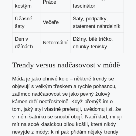
Práce
kostým
‌fascinátor
Úžasné⁤
Šaty, podpatky,
Večeře
šaty
statement‌ náhrdelník
Den v
Džíny, bílé tričko,
Neformální
džínách
chunky tenisky
Trendy versus nadčasovost v módě
Móda je jako ohnivé kolo – některé trendy se
objevují s velkým třeskem a rychle pohasnou, ​
zatímco nadčasovost se jako pevný žulový
kámen drží neotřesitelně. Když přemýšlím o
tom,⁢ jaký styl vlastně preferuji, uvědomuji ​si, že
v mém šatníku se snoubí obojí. Například, ⁣miluji
mít na sobě klasickou bílou košili, která nikdy
nevyjde z módy; k​ ní pak přidám nějaký trendy