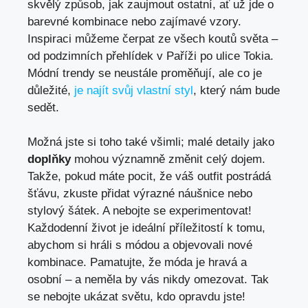
skvělý způsob, jak zaujmout ostatní, ať už jde o
barevné‍ kombinace nebo zajímavé vzory.
Inspiraci můžeme čerpat ze všech koutů světa –
od podzimních přehlídek v Paříži po ulice Tokia.
Módní trendy se neustále proměňují, ale co‌ je
důležité,
je najít svůj vlastní styl
, který nám bude
sedět.
Možná jste si toho ‌také všimli; malé detaily jako
doplňky
​mohou významně ⁤změnit celý dojem.
Takže, pokud máte pocit, že váš outfit postrádá
šťávu, zkuste přidat výrazné náušnice nebo
‍stylový šátek. A nebojte se experimentovat!
Každodenní život je ideální příležitostí k tomu,
abychom si hráli s módou a objevovali nové
kombinace. Pamatujte, že móda je hravá a
⁤osobní – a neměla by vás nikdy omezovat. Tak
se nebojte ukázat ‌světu, kdo opravdu jste!