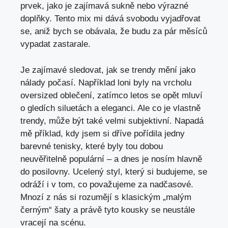
prvek, jako je zajímavá sukně nebo výrazné ​
doplňky. Tento mix mi dává‍ svobodu vyjadřovat
se, aniž bych se obávala, že ​budu za pár měsíců⁤
vypadat zastarale.
Je zajímavé sledovat, jak se​ trendy mění jako
nálady počasí. Například loni byly na vrcholu
oversized oblečení, zatímco letos se opět mluví
o gledích siluetách a eleganci. Ale co⁤ je vlastně
trendy, může být také velmi subjektivní. Napadá
mě příklad, kdy jsem⁣ si dříve pořídila‌ jedny
barevné tenisky, které​ byly tou dobou
neuvěřitelně populární – a dnes je nosím hlavně
do posilovny. Ucelený styl, který si budujeme, se
odráží i v tom, co považujeme za nadčasové.
Mnozí z nás si rozumějí s klasickým „malým
černým“ šaty a právě tyto kousky se neustále
vracejí na scénu.