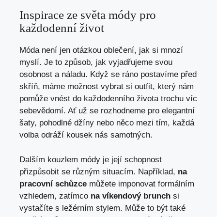
Inspirace ze světa módy pro
každodenní život
Móda není jen otázkou ‍oblečení, jak si mnozí
‌myslí. Je ‌to způsob, jak vyjadřujeme svou
osobnost a náladu. Když se ráno postavíme před
skříň, máme možnost vybrat si outfit, který nám
pomůže​ vnést do každodenního života trochu víc
sebevědomí. Ať už se rozhodneme pro elegantní
šaty, pohodlné džíny nebo něco mezi tím, každá
volba odráží kousek⁤ nás samotných.
Dalším ⁤kouzlem módy je její schopnost ​
přizpůsobit se různým situacím. Například,
na
pracovní schůzce
můžete ​imponovat⁣ formálním
vzhledem, zatímco
na ‍víkendový brunch
si
vystačíte s ležérním stylem. Může to být také