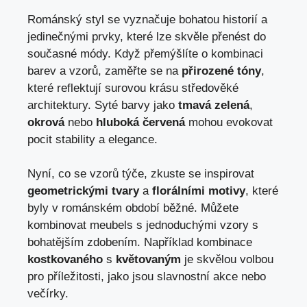
Románský styl se vyznačuje bohatou historií a
jedinečnými prvky, které lze skvěle přenést do
současné módy. Když přemýšlíte o kombinaci
barev a vzorů, zaměřte se na
přirozené tóny
,
které reflektují surovou krásu středověké
architektury. Syté barvy jako
tmavá zelená
,
okrová
nebo
hluboká červená
mohou evokovat
pocit stability a elegance.
Nyní, co se vzorů týče, zkuste se inspirovat
geometrickými tvary
a
florálními motivy
, které
byly v románském období běžné. Můžete
kombinovat meubels s jednoduchými vzory s
bohatějším zdobením. Například kombinace
kostkovaného
s
květovaným
je skvělou volbou
pro příležitosti, jako jsou slavnostní akce nebo
večírky.