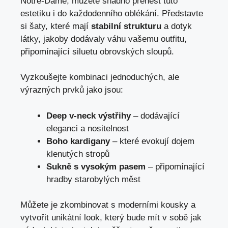
Notre-Dame, můžete snadno přenést tuto
estetiku i do každodenního oblékání. Představte
si šaty, které mají
stabilní strukturu
a dotyk
látky, jakoby dodávaly váhu vašemu outfitu,
připomínající siluetu obrovských sloupů.
Vyzkoušejte kombinaci jednoduchých, ale
výrazných prvků jako jsou:
Deep v-neck výstřihy
– dodávající
eleganci a nositelnost
Boho kardigany
– které evokují dojem
klenutých stropů
Sukně s vysokým pasem
– připomínající
hradby starobylých měst
Můžete je zkombinovat s moderními kousky a
vytvořit unikátní look, který bude mít v sobě jak