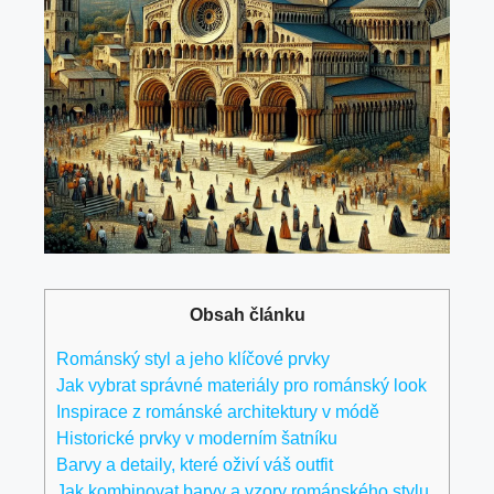
Obsah článku
Románský styl a jeho klíčové prvky
Jak vybrat správné materiály pro románský look
Inspirace z románské architektury v módě
Historické prvky v moderním šatníku
Barvy a detaily, které oživí váš outfit
Jak kombinovat barvy a vzory románského stylu