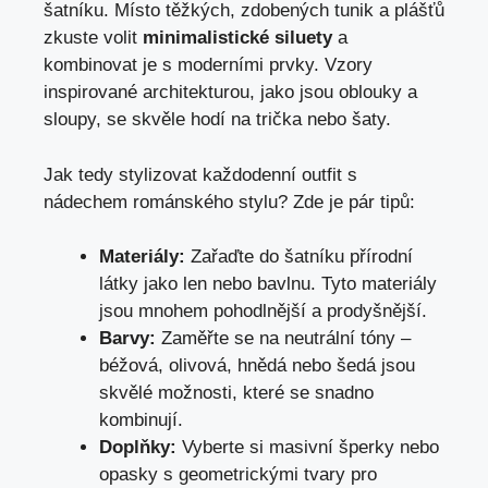
šatníku. Místo těžkých, zdobených tunik a plášťů
zkuste volit
minimalistické siluety
a
kombinovat je s moderními prvky. Vzory
inspirované architekturou, jako jsou oblouky a
sloupy, se skvěle hodí na trička nebo šaty.
Jak tedy stylizovat každodenní outfit s
nádechem románského stylu? Zde je pár tipů:
Materiály:
Zařaďte do šatníku přírodní
látky jako len nebo bavlnu. Tyto materiály
jsou mnohem pohodlnější a prodyšnější.
Barvy:
Zaměřte se na neutrální tóny –
béžová, olivová, hnědá nebo šedá jsou
skvělé možnosti, které se snadno
kombinují.
Doplňky:
Vyberte si masivní šperky nebo
opasky s geometrickými tvary pro