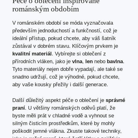
Péče o oblečení inspirované
románským obdobím
V románském období se móda vyznačovala
především jednoduchostí a funkčností, což je
ideální přístup, pokud chcete, aby váš šatník
zůstával v dobrém stavu. Klíčovým prvkem je
kvalitní materiál
. Vybírejte si oblečení z
přírodních vláken, jako je
vlna
,
len
nebo
bavlna
.
Tyto materiály nejen dobře vypadají, ale také se
snadno udržují, což je výhodné, pokud chcete,
aby vaše kousky přežily i další generace.
Další důležitý aspekt péče o oblečení je
správné
praní
. U většiny románských oděvů platí, že
byste měli prát v chladné vodě a vyhnout se
silným čisticím prostředkům, které by mohly
poškodit jemné vlákna. Zkuste takové techniky,