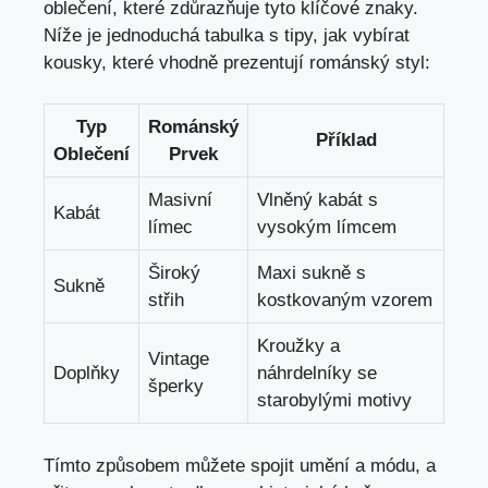
oblečení, které zdůrazňuje tyto klíčové znaky.
Níže je jednoduchá tabulka s tipy, jak vybírat
kousky, které vhodně prezentují románský styl:
Typ
Románský
Příklad
Oblečení
Prvek
Masivní
Vlněný kabát s
Kabát
límec
vysokým límcem
Široký
Maxi sukně s
Sukně
střih
kostkovaným vzorem
Kroužky a
Vintage
Doplňky
náhrdelníky se
šperky
starobylými motivy
Tímto způsobem můžete spojit umění a módu, a