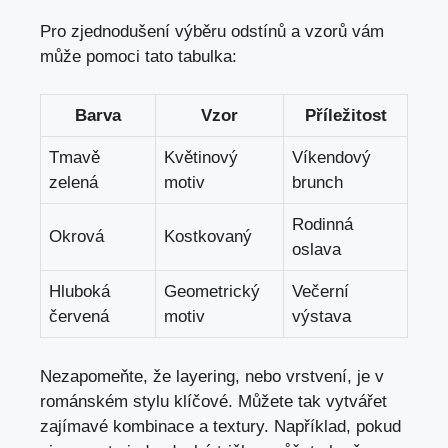
Pro zjednodušení výběru odstínů a vzorů vám
může pomoci tato tabulka:
Barva
Vzor
Příležitost
Tmavě
Květinový
Víkendový
zelená
motiv
brunch
Rodinná
Okrová
Kostkovaný
oslava
Hluboká
Geometrický
Večerní
červená
motiv
výstava
Nezapomeňte, že layering, nebo vrstvení, je v
románském stylu klíčové. Můžete tak vytvářet
zajímavé kombinace a textury. Například, pokud