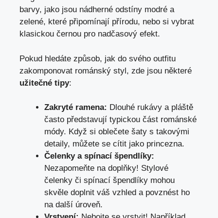
barvy, jako jsou nádherné odstíny modré a
zelené, které připomínají přírodu, nebo si vybrat
klasickou černou pro nadčasový efekt.
Pokud hledáte způsob, jak do svého outfitu
zakomponovat románský styl, zde jsou některé
užitečné tipy
:
Zakryté ramena:
Dlouhé rukávy a pláště
často představují typickou část románské
módy. Když si oblečete šaty s takovými
detaily, můžete se cítit jako princezna.
Čelenky a spínací špendlíky:
Nezapomeňte na doplňky! Stylové
čelenky či spínací špendlíky mohou
skvěle doplnit váš vzhled a povznést ho
na další úroveň.
Vrstvení:
Nebojte se vrstvit! Například