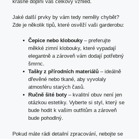
krásně doplní váš celkový vzhled.
Jaké další prvky by vám tedy neměly chybět?
Zde je několik tipů, které osvěží vaši garderobu:
Čepice nebo klobouky
– preferujte
měkké zimní klobouky, které vypadají
elegantně a zároveň vám dodají potřebný
šmrnc.
Tašky z přírodních materiálů
– ideálně
dřevěné nebo tkané, aby vyvolaly
atmosféru starých časů.
Ručně šité boty
– kvalitní obuv není jen
otázkou estetiky. Vyberte si styl, který se
bude hodit k vašim outfitům a zároveň
bude pohodlný.
Pokud máte rádi detailní zpracování, nebojte se