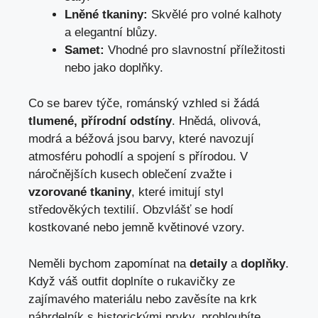
Lněné tkaniny:
Skvělé pro volné kalhoty
a elegantní blůzy.
Samet:
Vhodné pro slavnostní příležitosti
nebo jako doplňky.
Co se barev týče, románský vzhled si žádá
tlumené, přírodní odstíny
. Hnědá, olivová,
modrá a béžová jsou barvy, které navozují
atmosféru pohodlí a spojení s přírodou. V
náročnějších kusech oblečení zvažte i
vzorované tkaniny
, které imitují styl
středověkých textilií. Obzvlášť se hodí
kostkované nebo jemně květinové vzory.
Neměli bychom zapomínat na
detaily
a
doplňky
.
Když váš outfit doplníte o rukavičky ze
zajímavého materiálu nebo zavěsíte na krk
náhrdelník s historickými prvky, prohloubíte