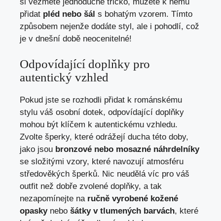
si vezmete jednoduché tričko, můžete k němu
přidat
pléd nebo šál
s bohatým vzorem. Tímto
způsobem nejenže dodáte styl, ale i pohodlí, což
je v dnešní době neocenitelné!
Odpovídající doplňky pro
autentický vzhled
Pokud jste se rozhodli přidat k románskému
stylu váš osobní dotek, odpovídající doplňky
mohou být klíčem k autentickému vzhledu.
Zvolte šperky, které odrážejí ducha této doby,
jako jsou
bronzové nebo mosazné náhrdelníky
se složitými vzory, které navozují atmosféru
středověkých šperků. Nic neudělá víc pro váš
outfit než dobře zvolené doplňky, a tak
nezapomínejte na
ručně vyrobené kožené
opasky
nebo
šátky v tlumených barvách
, které