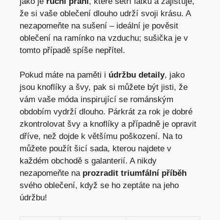
jako je
ruční praní
, které šetří látku a zajišťuje,
že si vaše oblečení dlouho udrží svoji krásu. A
nezapomeňte na sušení – ideální je pověsit
oblečení na ramínko na vzduchu; sušička je v
tomto případě spíše nepřítel.
Pokud máte na paměti i
údržbu detaily
, jako
jsou knoflíky a švy, pak si můžete být jisti, že
vám vaše móda inspirující se románským
obdobím vydrží dlouho. Párkrát za rok je dobré
zkontrolovat švy a knoflíky a případně je opravit
dříve, než dojde k většímu poškození. Na to
můžete použít šicí sada, kterou najdete v
každém obchodě s galanterií. A nikdy
nezapomeňte na
prozradit triumfální příběh
svého oblečení, když se ho zeptáte na jeho
údržbu!