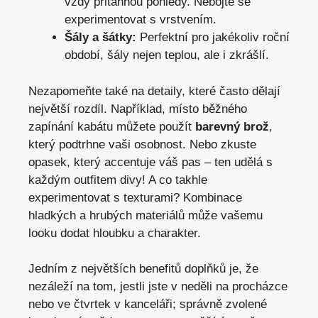
vždy přitáhnou​ pohledy. Nebojte se⁤
experimentovat s vrstvením.
Šály‍ a šátky:
Perfektní pro jakékoliv roční
⁤období, šály​ nejen⁣ teplou, ale i zkrášlí.
Nezapomeňte také⁤ na detaily, které často dělají
⁤největší rozdíl. Například, místo běžného
zapínání‌ kabátu můžete‍ použít
barevný brož
,‌
který podtrhne ‍vaši osobnost. Nebo zkuste
opasek, který accentuje váš pas – ten⁢ udělá s
každým ⁤outfitem divy! A co takhle
experimentovat s texturami? Kombinace
hladkých a hrubých materiálů může vašemu
looku dodat hloubku a charakter.
Jedním z největších benefitů doplňků je, že
nezáleží‌ na⁤ tom, ‍jestli jste v neděli na procházce
nebo⁤ ve čtvrtek v kanceláři; ​správně zvolené