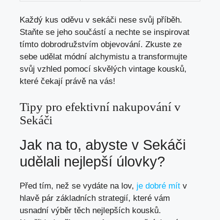
Každý kus oděvu v sekáči nese svůj⁢ příběh.
‌Staňte se jeho součástí ‍a​ nechte⁣ se inspirovat
tímto dobrodružstvím ⁤objevování. Zkuste ze
sebe udělat módní alchymistu a transformujte⁣
svůj vzhled ​pomocí ⁤skvělých ⁤vintage kousků,
které čekají právě na vás!
Tipy pro efektivní nakupování v
Sekáči
Jak na ⁣to,​ abyste v Sekáči
udělali nejlepší úlovky?
Před​ tím, než se​ vydáte na‍ lov,
je dobré mít
v
hlavě pár základních ⁣strategií, které vám
usnadní výběr‍ těch nejlepších⁢ kousků.