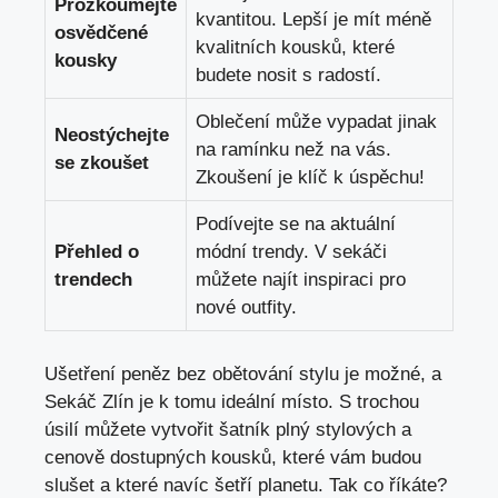
Prozkoumejte
kvantitou.⁤ Lepší ​je ​mít méně‍
osvědčené
kvalitních kousků, které
⁢kousky
budete nosit s ⁣radostí.
Oblečení může vypadat jinak
Neostýchejte
na ramínku‌ než na vás.
se zkoušet
Zkoušení je klíč k úspěchu!
Podívejte se na aktuální⁢
Přehled o
módní⁤ trendy. V sekáči
trendech
⁤můžete najít⁢ inspiraci ‌pro⁢
nové outfity.
Ušetření peněz bez obětování stylu je možné, a
Sekáč Zlín je⁢ k tomu ideální místo.⁢ S ​trochou
úsilí můžete vytvořit šatník⁣ plný stylových a
cenově dostupných kousků, které vám‍ budou
slušet a které navíc šetří planetu. Tak co říkáte?