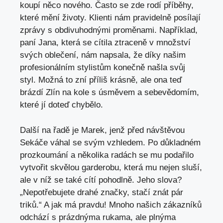
koupí ⁤něco⁢ nového. Často se zde rodí příběhy,
které mění životy. Klienti nám pravidelně posílají⁤
zprávy‍ s obdivuhodnými‍ proměnami. Například,
paní Jana, která se cítila ztraceně v množství
svých oblečení, nám napsala,⁢ že ⁤díky‌ našim
profesionálním stylistům⁣ konečně​ našla svůj
styl. Možná to zní ⁢příliš krásně, ale‍ ona teď
brázdí ⁣Zlín na kole s ‍úsměvem‍ a sebevědomím,
které jí doteď chybělo.
Další na řadě je Marek,⁢ jenž před návštěvou
Sekáče váhal se svým‌ vzhledem. ⁤Po důkladném
prozkoumání​ a několika ⁣radách‍ se mu podařilo⁣
vytvořit skvělou garderobu, která‍ mu nejen⁣ sluší,
ale v ‍níž ​se⁤ také cítí pohodlně. Jeho‍ slova?
„Nepotřebujete drahé značky, stačí znát⁣ pár
triků.“ ‌A jak má pravdu!‌ Mnoho našich zákazníků
odchází s​ prázdnýma​ rukama, ale plnýma