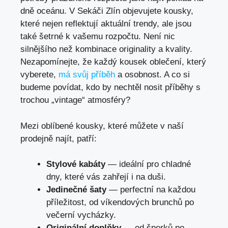
dně oceánu. V Sekáči Zlín objevujete kousky,
které nejen reflektují aktuální trendy,​ ale ⁢jsou
také šetrné k vašemu rozpočtu. Není⁤ nic
silnějšího než ⁢kombinace ‍originality a kvality. ​
Nezapomínejte, že každý ‍kousek oblečení, který
vyberete,⁤
má svůj příběh
a osobnost.​ A co si
budeme⁤ povídat, kdo by nechtěl nosit příběhy ⁣s‍
trochou „vintage“ atmosféry?
Mezi oblíbené kousky, ⁤které můžete v naší
prodejně ​najít, patří:
Stylové⁤ kabáty
— ideální ‍pro chladné
dny, které vás zahřejí⁢ i ‌na duši.
Jedinečné šaty
— perfectní na každou
příležitost, od víkendových brunchů po
večerní vycházky.
Originální doplňky
—‍ od šperků po