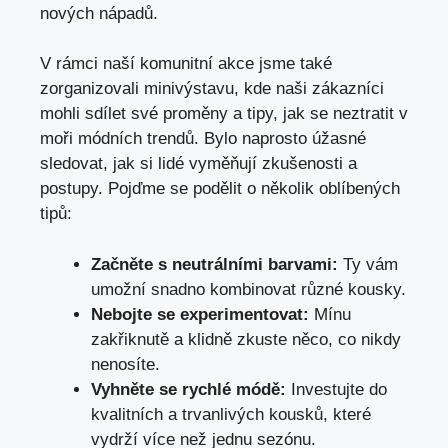
nových nápadů.
V rámci naší⁣ komunitní ⁢akce jsme také
zorganizovali minivýstavu, kde naši⁤ zákazníci
mohli sdílet​ své ​proměny a ⁣tipy, jak⁣ se ⁢neztratit v
moři módních trendů.‌ Bylo ⁢naprosto ​úžasné
sledovat, jak si lidé vyměňují zkušenosti⁤ a
postupy. Pojďme ‍se ‌podělit o několik oblíbených
tipů:
Začněte s neutrálními⁢ barvami:
Ty vám
umožní snadno kombinovat různé⁣ kousky.
Nebojte ⁣se ⁣experimentovat:
Mínu
zakřiknutě ⁣a klidně⁣ zkuste něco, co nikdy
nenosíte.
Vyhněte se⁣ rychlé módě:
Investujte⁤ do
kvalitních ⁤a trvanlivých kousků, které⁤
vydrží ⁢více než jednu ​sezónu.