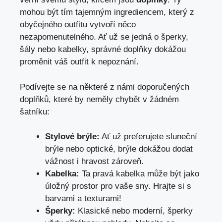
mohou být tím tajemným ingrediencem,‍ který z
obyčejného outfitu vytvoří něco
nezapomenutelného. ⁤Ať už se jedná⁤ o ⁣šperky,
šály⁤ nebo kabelky, správné ​doplňky dokážou
‍proměnit váš ​outfit k⁣ nepoznání.
Podívejte se na některé z námi doporučených
doplňků, ⁣které by neměly⁣ chybět v ​žádném
šatníku:
Stylové brýle:
Ať už preferujete sluneční
brýle ‌nebo optické, brýle dokážou dodat
vážnost i hravost zároveň.
Kabelka:
Ta pravá kabelka může být jako
úložný‌ prostor pro vaše sny. Hrajte si s
barvami a texturami!
Šperky:
Klasické⁣ nebo moderní, šperky