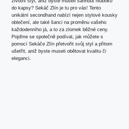
životní styl, aniž byste museli ‍sáhnout hluboko
do kapsy?‌ Sekáč ⁢Zlín je tu pro vás! Tento
⁤unikátní secondhand nabízí nejen stylové‍ kousky
oblečení, ale také ⁢šanci na proměnu ‌vašeho
každodenního já, a to za zlomek běžné ceny.
Pojďme se společně podívat,⁢ jak můžete ​s
pomocí Sekáče Zlín přetvořit svůj styl a přitom
ušetřit, aniž byste museli ⁣obětovat kvalitu či​
eleganci.