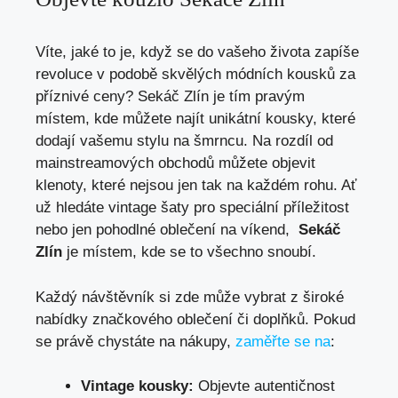
Víte, jaké to je, když se‍ do vašeho života‌ zapíše
revoluce v podobě skvělých módních​ kousků za
⁢příznivé ceny? Sekáč Zlín ⁤je tím ⁣pravým
místem, kde můžete ⁣najít unikátní ‍kousky, které
dodají ‌vašemu stylu na šmrncu. ⁣Na ‍rozdíl⁣ od
mainstreamových ​obchodů⁢ můžete ‌objevit‌
klenoty,​ které nejsou jen⁣ tak na⁣ každém rohu. Ať‍
už ⁣hledáte vintage šaty ​pro speciální⁢ příležitost
⁢nebo ​jen pohodlné oblečení na víkend, ⁣
Sekáč
Zlín
je místem, kde ⁣se to ‌všechno snoubí.
Každý​ návštěvník‍ si zde‌ může vybrat z široké
nabídky značkového⁢ oblečení⁤ či doplňků.⁣ Pokud
se právě chystáte na nákupy, ‍
zaměřte se na
:
Vintage kousky:
Objevte autentičnost