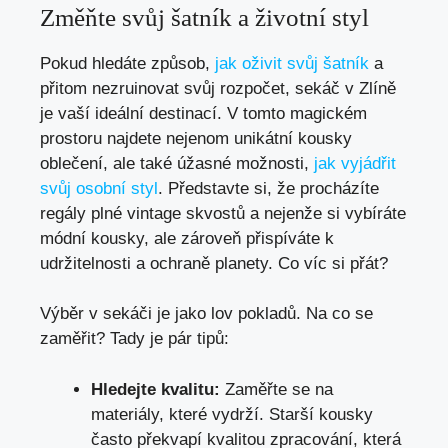
Změňte svůj šatník a životní⁢ styl
Pokud hledáte⁣ způsob,
jak oživit svůj šatník
a
přitom nezruinovat svůj rozpočet, sekáč v Zlíně
je ⁢vaší ideální destinací.⁢ V tomto⁣ magickém
prostoru najdete nejenom⁤ unikátní kousky
oblečení, ale‌ také úžasné ​možnosti,
jak vyjádřit
svůj osobní styl
.‍ Představte si, že procházíte
regály ⁢plné vintage skvostů a⁢ nejenže si vybíráte
módní kousky, ale zároveň přispíváte k
udržitelnosti a ochraně planety. Co⁤ víc si přát?
Výběr v⁣ sekáči⁤ je jako lov pokladů.‌ Na co ‍se⁣
zaměřit? Tady je ⁤pár tipů:
Hledejte kvalitu:
Zaměřte se na⁤
materiály, ⁣které vydrží. Starší kousky
⁤často překvapí kvalitou​ zpracování, která