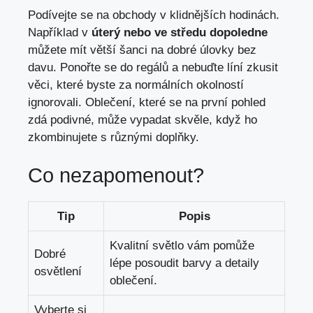
Podívejte se na obchody⁤ v klidnějších hodinách.
Například‍ v
úterý nebo ve středu dopoledne
můžete mít větší ⁣šanci na ⁤dobré‌ úlovky bez‍
davu. Ponořte ⁤se do regálů a nebuďte líní zkusit
věci, které byste za normálních okolností
ignorovali. Oblečení,‌ které se na první pohled
zdá podivné, může ⁣vypadat skvěle, když ho⁣
zkombinujete⁣ s různými‌ doplňky.
Co nezapomenout?
Tip
Popis
Kvalitní​ světlo ⁤vám pomůže
Dobré
lépe posoudit barvy a detaily
osvětlení
oblečení.
Vyberte si