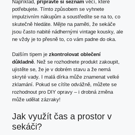
Například,
připravte si seznam
věcí, které
potřebujete. Tímto způsobem ‌se vyhnete
impulzivním nákupům a soustředíte se ⁤na‍ to, co ​
skutečně hledáte. ‍Mějte na paměti, že ​sekáče
jsou často nabité nádhernými vintage kousky, ale
ne ⁤vždy⁣ je ‍to přesně ⁢to, co ⁤vám padne do oka.
Dalším tipem je
zkontrolovat⁣ oblečení
důkladně
. Než se⁤ rozhodnete​ produkt zakoupit,
⁣ujistěte se, že je⁣ v dobrém‌ stavu a⁤ že ⁣nemá​
skryté vady. I malá dírka může znamenat velké
zklamání. Pokud se cítíte odvážně, můžete se
rozhodnout​ pro⁢ DIY opravy – i​ drobná změna
může udělat zázraky!
Jak využít čas a ⁢prostor v
sekáči?