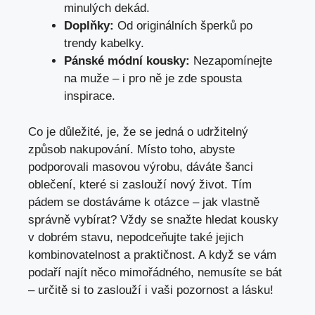
minulých dekád.
Doplňky:
Od originálních šperků po
trendy kabelky.
Pánské módní⁣ kousky:
Nezapomínejte
na muže – i pro ⁢ně ⁤je zde​ spousta
inspirace.
Co je ‍důležité, je, že⁢ se jedná o udržitelný
způsob‍ nakupování. Místo⁢ toho, abyste
podporovali masovou výrobu, dáváte šanci​
oblečení, které si zaslouží nový ‍život. Tím
pádem se dostáváme k otázce – jak vlastně
správně ‍vybírat? Vždy se⁢ snažte hledat kousky
v dobrém​ stavu, ⁣nepodceňujte také jejich
‌kombinovatelnost a ‍praktičnost.‍ A když ‌se vám
podaří najít něco mimořádného, nemusíte se bát
– určitě si to zaslouží i vaši pozornost​ a lásku!