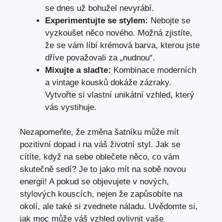
se dnes už ​bohužel nevyrábí.
Experimentujte se ⁣stylem:
Nebojte se⁣
vyzkoušet něco nového. ​Možná zjistíte,
že se vám líbí‍ krémová barva,‍ kterou​ jste‍
dříve ​považovali za „nudnou“.
Mixujte a slaďte:
⁤Kombinace moderních
a vintage kousků dokáže zázraky.
Vytvořte⁢ si vlastní unikátní vzhled, který
‍vás vystihuje.
Nezapomeňte, že změna⁣ šatníku může mít⁢
pozitivní dopad i na ⁢váš životní styl. Jak se
cítíte, když na ⁣sebe oblečete něco,‌ co vám
‌skutečně sedí? Je to‌ jako mít na sobě novou
energii! A pokud ⁢se objevujete v nových,
stylových kouscích, nejen ⁢že⁣ zapůsobíte na
okolí, ale také si zvednete náladu.⁤ Uvědomte si,
jak moc může váš vzhled ovlivnit‍ vaše