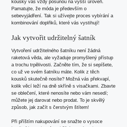
‍kousky vás vždy posunou na vyšší úroveň.
Pamatujte,⁣ že ​móda je ‍především o
sebevyjádření. Tak si užívejte ⁣proces vybírání a ​
kombinování doplňků, které vás vystihují!
Jak vytvořit udržitelný šatník
Vytvoření udržitelného šatníku‍ není žádná
raketová věda, ale vyžaduje promyšlený přístup
a trochu trpělivosti.⁤ Začněte tím, že si sepíšete,
co už ve ⁣svém‍ šatníku máte. Kolik z těch‌
kousků skutečně nosíte? Možná vás překvapí,
kolik věcí‍ leží na dně skříně s visačkami. Zbavte
se oblečení, ⁤které nenosíte nebo vám nesedí;
můžete jej darovat nebo prodat. To je skvělý
‌způsob, jak ‌začít s⁢ čerstvým štítem!
Při ‌příštím ⁣nakupování se snažte o vysoce