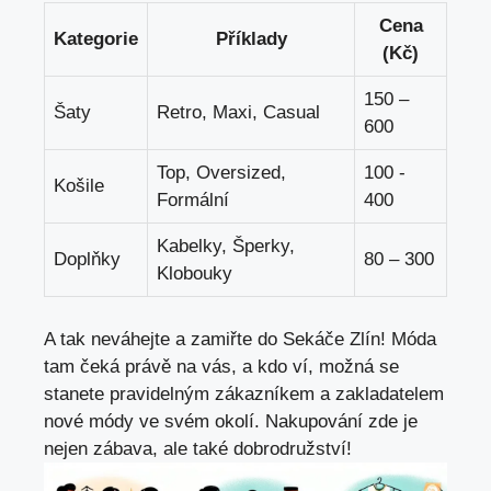
Cena
Kategorie
Příklady
⁣(Kč)
150 –
Šaty
Retro, Maxi, Casual
600
Top, Oversized,
100 ⁣-
Košile
Formální
400
Kabelky, Šperky,⁤
Doplňky
80 – 300
Klobouky
A tak neváhejte a zamiřte do Sekáče ‍Zlín! Móda
tam čeká právě na vás, ⁢a kdo⁢ ví, možná se
stanete ‌pravidelným ⁣zákazníkem a⁣ zakladatelem
nové módy ve svém okolí.‍ Nakupování zde ⁤je
nejen zábava, ale také ⁣dobrodružství!