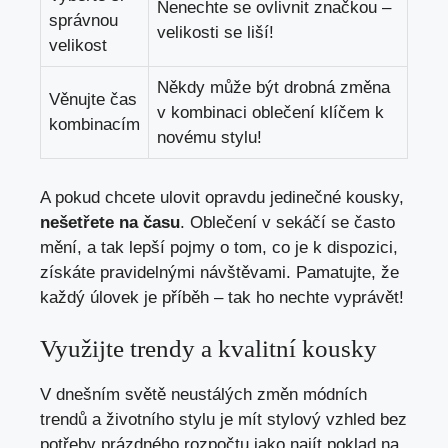
Nenechte se ovlivnit ‍značkou –
správnou
velikosti ⁤se ⁣liší!
velikost
Někdy může být drobná změna
Věnujte ‍čas
v kombinaci oblečení klíčem k
kombinacím
novému stylu!
A pokud chcete ulovit ⁣opravdu​ jedinečné kousky,
nešetřete ​na času
. Oblečení v sekáčí se ⁢často
⁤mění, a tak lepší pojmy o tom, co je k dispozici,
získáte pravidelnými návštěvami. Pamatujte, že
každý úlovek je příběh – ⁣tak ho nechte vyprávět!
Využijte trendy a kvalitní kousky
V dnešním světě ⁢neustálých změn ⁢módních
trendů​ a životního stylu⁣ je ‌mít stylový vzhled bez
potřeby prázdného rozpočtu jako najít poklad na‍