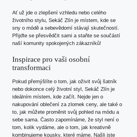
Ať už jde o ⁣zlepšení vzhledu ​nebo⁤ celého
životního ⁢stylu, Sekáč​ Zlín‍ je místem, ⁣kde​ se
sny ⁢o módě a sebevědomí ⁤stávají skutečností.
Přijďte se​ přesvědčit sami‍ a ⁣staňte se součástí‍
naší​ komunity spokojených zákazníků!
Inspirace ⁤pro vaši‌ osobní
transformaci
Pokud přemýšlíte o ⁢tom, ‍jak oživit svůj⁢ šatník
nebo dokonce celý životní styl, Sekáč Zlín je​
ideálním místem, kde začít. Nejde jen o
⁣nakupování oblečení ⁤za zlomek ceny, ale také⁢ o
to,‌ jak můžete proměnit svůj pohled na ‌módu a⁢
sebe sama. ‌Často zapomínáme, že styl není o
tom,⁤ kolik vydáme, ale o‌ tom, jak kreativně
kombinujeme kousky, které máme. ‌Našli jste