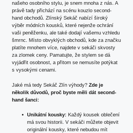
našeho ​osobního ⁣stylu, ⁤je snem mnoha z nás. A
právě tady přichází na scénu kouzlo second-
hand obchodů. Zlínský Sekáč nabízí široký
výběr⁤ módních kousků, které nejenže ochrání
‍vaši peněženku, ‍ale také dodají vašemu vzhledu
šmrnc. Místo obvyklých obchodů,⁢ kde ⁢za značku⁤
platíte​ mnohem více, najdete v sekáči skvosty ​
za zlomek⁢ ceny. Pamatujte, že stylem se dá
⁢vyjádřit osobnost, a přitom⁢ se ‌nemusíte potýkat
s vysokými cenami.
Jaké⁣ má ⁣tedy Sekáč Zlín⁢ výhody?
Zde je
několik ​důvodů, proč byste měli dát ⁤second-
hand‍ šanci:
Unikátní kousky:
Každý kousek oblečení
má svou historii. V sekáči ⁣můžete objevit
originální kousky, které nebudou⁣ mít