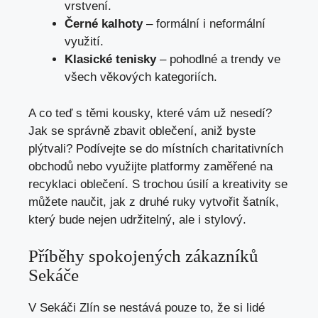
vrstvení.
Černé kalhoty
⁣– formální i neformální
využití.
Klasické‍ tenisky
– ‌pohodlné a trendy ve ​
všech věkových kategoriích.
A co teď s ​těmi ⁤kousky, které ⁤vám už‍ nesedí?
Jak se⁢ správně zbavit oblečení, aniž byste⁣
plýtvali?‍ Podívejte se do místních⁤ charitativních
obchodů nebo využijte ⁣platformy zaměřené na
⁢recyklaci oblečení. S trochou úsilí a kreativity se
můžete naučit, jak z druhé ruky vytvořit šatník,​
který bude nejen udržitelný, ⁤ale i stylový.
Příběhy ⁢spokojených zákazníků
Sekáče
V Sekáči Zlín se nestává pouze to, že si lidé