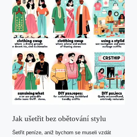
Jak ušetřit bez obětování stylu
Šetřit peníze,⁤ aniž⁢ bychom se museli vzdát