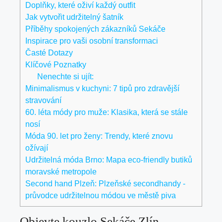
Doplňky, které oživí každý outfit
Jak vytvořit udržitelný šatník
Příběhy ⁢spokojených zákazníků Sekáče
Inspirace ⁤pro vaši‌ osobní transformaci
Časté Dotazy
Klíčové Poznatky
Nenechte si ujít:
Minimalismus v kuchyni: 7 tipů pro zdravější
stravování
60. léta módy pro muže: Klasika, která se stále
nosí
Móda 90. let pro ženy: Trendy, které znovu
ožívají
Udržitelná móda Brno: Mapa eco-friendly butiků
moravské metropole
Second hand Plzeň: Plzeňské secondhandy -
průvodce udržitelnou módou ve městě piva
Objevte kouzlo Sekáče Zlín