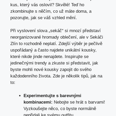
kus, ⁤který vás oslovil? Skvělé!⁣ Teď ho
zkombinujte s něčím,⁢ co už máte doma, a
pozorujte, jak se váš vzhled mění.
Při vyslovení slova⁢ „sekáč“ si mnozí ​představí‌
neorganizované hromady oblečení, ale⁤ v ‍Sekáči
Zlín to⁣ rozhodně neplatí. Zdejší výběr ‍je ⁤pečlivě
uspořádaný a často najdete unikátní kousky,
⁢které ​nikde‌ jinde ‍nenajdete. ​Inspirujte se
‍jedinečnými trendy a zkuste si představit, jak
byste mohli nové kousky zapojit do svého
každodenního‍ života. Zde je​ několik tipů,‌ jak na
to:
Experimentujte s barevnými
kombinacemi:
‌Nebojte ‌se​ hrát‌ s barvami!
Vyzkoušejte něco, co⁣ byste normálně
nepřidali ke⁢ svému outfitu.