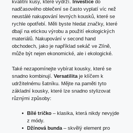
kvalitní⁤ kusy, které vydrží.
Investice
do‌
nadčasového ⁢oblečení se ⁢často vyplatí ‌víc než
neustálé nakupování levných kousků, které se
rychle opotřebí. Měli byste hledat⁤ značky, které
dbají na etickou ⁤výrobu a⁤ použití ekologických
materiálů.‍ Nakupování v ‍second hand
obchodech, jako je například sekáč ve Zlíně,
může být nejen ekonomické, ale i⁤ ekologické.
Také nezapomínejte ‍vybírat kousky,⁣ které se
snadno kombinují.
Versatilita
je klíčem k
udržitelnému šatníku. Mějte na paměti tyto
⁢základní ⁤kousky, které lze snadno​ stylizovat
různými způsoby:
Bílé tričko
– klasika,⁢ která nikdy ​nevyjde
z módy.
Džínová ⁤bunda
– skvělý element pro