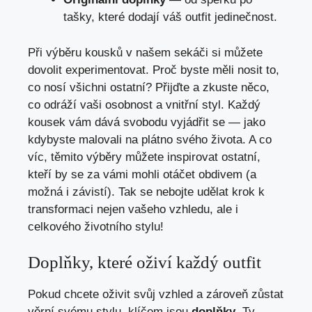
⁣tašky, které dodají váš outfit jedinečnost.
Při výběru⁣ kousků ⁣v našem sekáči si můžete
dovolit experimentovat. Proč byste měli nosit to,
co nosí všichni ostatní? Přijďte⁤ a zkuste něco,
co odráží ⁣vaši osobnost a vnitřní styl. Každý
kousek vám dává svobodu vyjádřit‍ se — jako
kdybyste malovali na plátno svého ‌života. A co
⁣víc, těmito⁢ výběry můžete inspirovat ostatní,⁢
kteří ⁣by se za vámi mohli otáčet obdivem (a
možná i závistí). Tak se nebojte udělat krok k
transformaci nejen vašeho vzhledu, ale i
celkového životního stylu!
Doplňky, které oživí každý outfit
Pokud chcete‌ oživit svůj vzhled a zároveň zůstat
věrní svému stylu, klíčem jsou
doplňky
. Ty