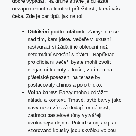
dobře vypadat. Na druhé straně je důležité
nezapomenout na kontext příležitosti, která vás
čeká. Zde je pár tipů, jak na to!
Oblékání podle události:
Zamyslete se
nad tím, kam jdete. Večeře v luxusní
restauraci si žádá jiné oblečení než
neformální setkání s přáteli. Například,
pro oficiální večeři byste mohli zvolit
elegantní kalhoty a košili, zatímco na
přátelské posezení na terase by
postačovaly chinos a polo tričko.
Volba barev:
Barvy mohou odrážet
náladu a kontext. Tmavé, syté barvy jako
navy nebo vínová dodají formálnost,
zatímco pastelové tóny vytvářejí
uvolněnější dojem. Pokud si nejste jisti,
vzorované kousky jsou skvělou volbou –