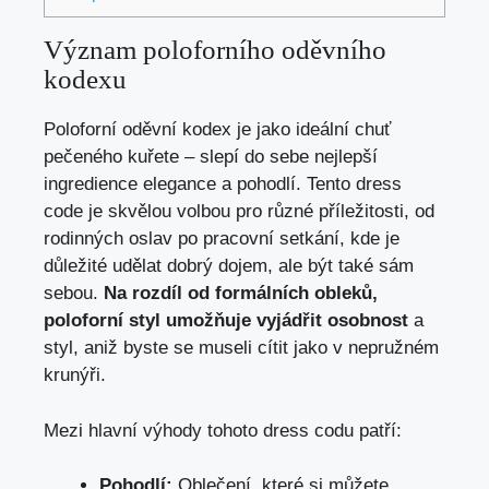
Význam poloforního oděvního
kodexu
Poloforní oděvní kodex je jako ideální chuť
pečeného kuřete – slepí do sebe nejlepší
ingredience elegance a pohodlí. Tento dress
code je skvělou volbou pro různé příležitosti, od
rodinných oslav po pracovní setkání, kde je
důležité udělat dobrý dojem, ale být také sám
sebou.
Na rozdíl od formálních obleků,
poloforní styl umožňuje vyjádřit osobnost
a
styl, aniž byste se museli cítit jako v nepružném
krunýři.
Mezi hlavní výhody tohoto dress codu patří:
Pohodlí:
Oblečení, které si můžete