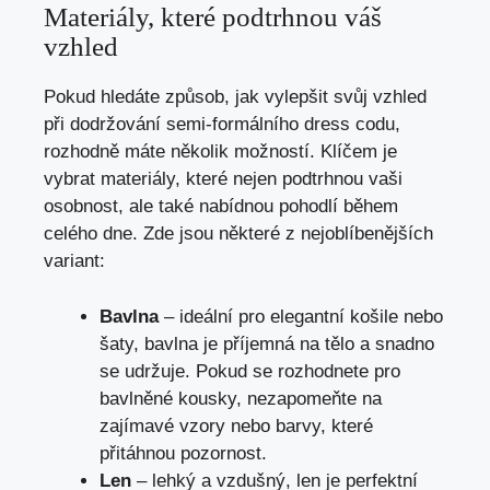
Materiály, které podtrhnou váš
vzhled
Pokud hledáte způsob, jak vylepšit svůj vzhled
při dodržování semi-formálního dress codu,
rozhodně máte několik možností. Klíčem je
vybrat materiály, které nejen podtrhnou vaši
osobnost, ale také nabídnou pohodlí během
celého dne. Zde jsou některé z nejoblíbenějších
variant:
Bavlna
– ideální pro elegantní košile nebo
šaty, bavlna je příjemná na tělo a snadno
se udržuje. Pokud se rozhodnete pro
bavlněné kousky, nezapomeňte na
zajímavé vzory nebo barvy, které
přitáhnou pozornost.
Len
– lehký a vzdušný, len je perfektní