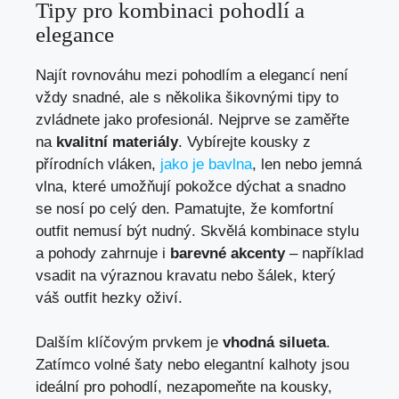
Tipy pro kombinaci pohodlí a
elegance
Najít rovnováhu mezi pohodlím a elegancí není
vždy snadné, ale s několika šikovnými tipy to
zvládnete jako profesionál. Nejprve se zaměřte
na
kvalitní materiály
. Vybírejte kousky z
přírodních vláken,
jako je bavlna
, len nebo jemná
vlna, které umožňují pokožce dýchat a snadno
se nosí po celý den. Pamatujte, že komfortní
outfit nemusí být nudný. Skvělá kombinace stylu
a pohody zahrnuje i
barevné akcenty
– například
vsadit na výraznou kravatu nebo šálek, který
váš outfit hezky oživí.
Dalším klíčovým prvkem je
vhodná silueta
.
Zatímco volné šaty nebo elegantní kalhoty jsou
ideální pro pohodlí, nezapomeňte na kousky,