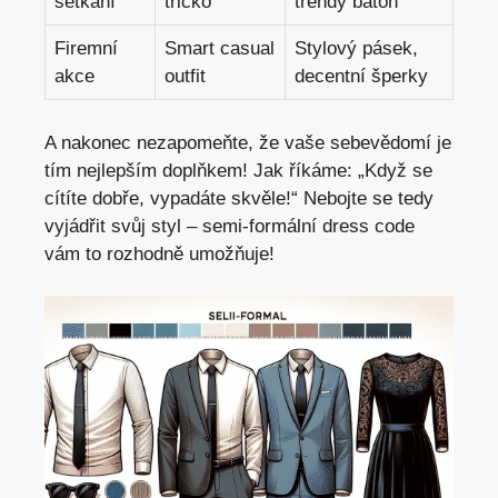
setkání
tričko
trendy batoh
Firemní
Smart casual
Stylový pásek,
akce
outfit
decentní šperky
A nakonec nezapomeňte, že vaše sebevědomí je
tím nejlepším doplňkem! Jak říkáme: „Když se
cítíte dobře, vypadáte skvěle!“ Nebojte se tedy
vyjádřit svůj styl – semi-formální dress code
vám to rozhodně umožňuje!