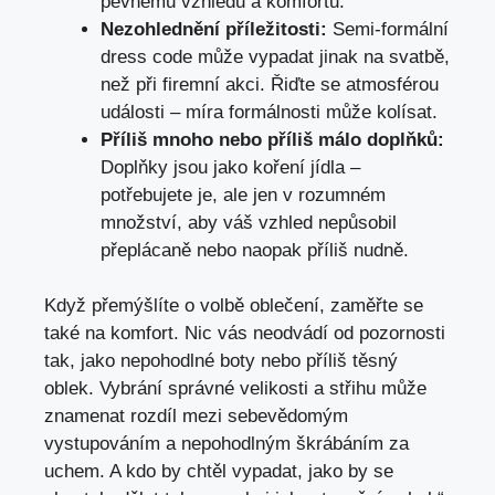
pevnému vzhledu a komfortu.
Nezohlednění příležitosti:
Semi-formální
dress code může vypadat jinak na svatbě,
než při firemní akci. Řiďte se atmosférou
události – míra formálnosti může kolísat.
Příliš mnoho nebo příliš málo doplňků:
Doplňky jsou jako koření jídla –
potřebujete je, ale jen v rozumném
množství, aby váš vzhled nepůsobil
přeplácaně nebo naopak příliš nudně.
Když přemýšlíte o volbě oblečení, zaměřte se
také na komfort. Nic vás neodvádí od pozornosti
tak, jako nepohodlné boty nebo příliš těsný
oblek. Vybrání správné velikosti a střihu může
znamenat rozdíl mezi sebevědomým
vystupováním a nepohodlným škrábáním za
uchem. A kdo by chtěl vypadat, jako by se