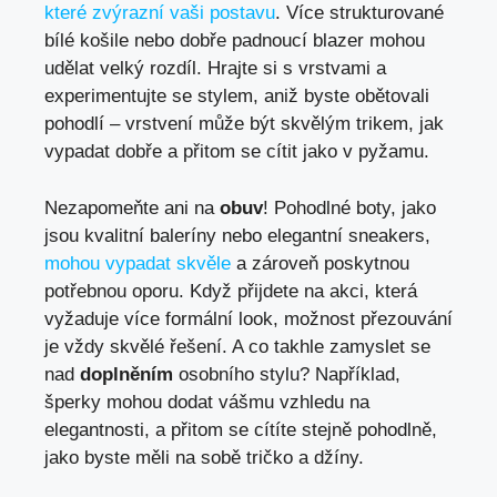
které zvýrazní vaši postavu
. Více strukturované
bílé košile nebo dobře padnoucí blazer mohou
udělat velký rozdíl. Hrajte si s vrstvami a
experimentujte se stylem, aniž byste obětovali
pohodlí – vrstvení může být skvělým trikem, jak
vypadat dobře a přitom se cítit jako v pyžamu.
Nezapomeňte ani na
obuv
! Pohodlné boty, jako
jsou kvalitní baleríny nebo elegantní sneakers,
mohou vypadat skvěle
a zároveň poskytnou
potřebnou oporu. Když přijdete na akci, která
vyžaduje více formální look, možnost přezouvání
je vždy skvělé řešení. A co takhle zamyslet se
nad
doplněním
osobního stylu? Například,
šperky mohou dodat vášmu vzhledu na
elegantnosti, a přitom se cítíte stejně pohodlně,
jako byste měli na sobě tričko a džíny.