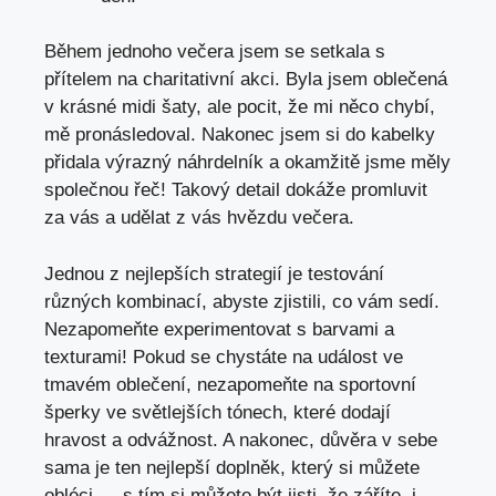
Během jednoho večera jsem se setkala s
přítelem na charitativní akci. Byla jsem oblečená
v krásné midi šaty, ale pocit, že mi něco chybí,
mě pronásledoval. Nakonec jsem si do kabelky
přidala výrazný náhrdelník a okamžitě jsme měly
společnou řeč! Takový detail dokáže promluvit
za vás a udělat z vás hvězdu večera.
Jednou z nejlepších strategií je testování
různých kombinací, abyste zjistili, co vám sedí.
Nezapomeňte experimentovat s barvami a
texturami! Pokud se chystáte na událost ve
tmavém oblečení, nezapomeňte na sportovní
šperky ve světlejších tónech, které dodají
hravost a odvážnost. A nakonec, důvěra v sebe
sama je ten nejlepší doplněk, který si můžete
obléci — s tím si můžete být jisti, že záříte, i