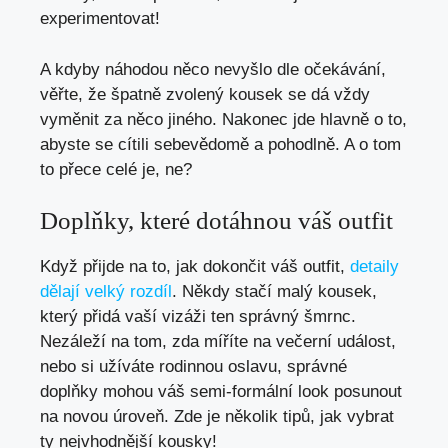
experimentovat!
A kdyby náhodou něco nevyšlo dle očekávání,
věřte, že špatně zvolený kousek se dá vždy
vyměnit za něco jiného. Nakonec jde hlavně o to,
abyste se cítili sebevědomě a pohodlně. A o tom
to přece celé je, ne?
Doplňky, které dotáhnou váš outfit
Když přijde na to, jak dokončit váš outfit,
detaily
dělají velký rozdíl
. Někdy stačí malý kousek,
který přidá vaší vizáži ten správný šmrnc.
Nezáleží na tom, zda míříte na večerní událost,
nebo si užíváte rodinnou oslavu, správné
doplňky mohou váš semi-formální look posunout
na novou úroveň. Zde je několik tipů, jak vybrat
ty nejvhodnější kousky!