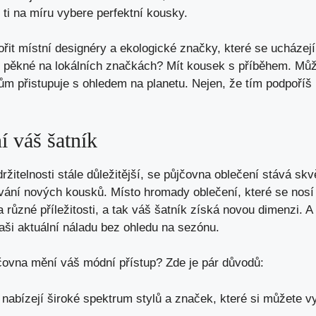
 ti na míru vybere perfektní kousky.
t místní designéry a ekologické značky, které se ucházejí
e pěkné na lokálních značkách? Mít kousek s příběhem. Můž
m přistupuje s ohledem na planetu. Nejen, že tím podpoříš 
í váš šatník
ržitelnosti stále důležitější, se půjčovna oblečení stává s
vání nových kousků. Místo hromady oblečení, které se nosí
 různé příležitosti, a tak váš šatník získá novou dimenzi. A 
aši aktuální náladu bez ohledu na sezónu.
čovna mění váš módní přístup? Zde je pár důvodů:
nabízejí široké spektrum stylů a značek, které si můžete 