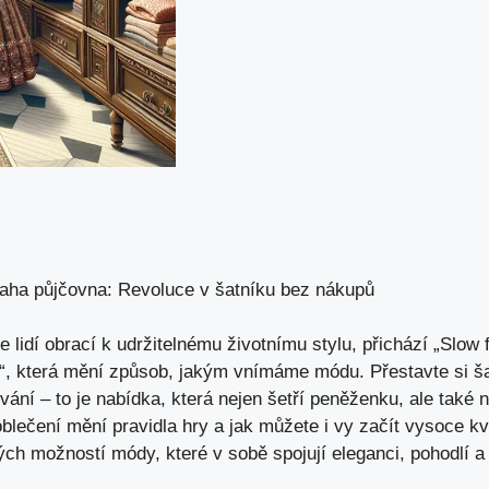
raha půjčovna: Revoluce v šatníku bez nákupů
e lidí obrací k udržitelnému životnímu stylu, přichází „Slow
“, která mění způsob, jakým vnímáme módu. Přestavte si ša
ání – to je nabídka, která nejen šetří peněženku, ale také 
oblečení mění pravidla hry a jak můžete i vy začít vysoce kva
ých možností módy, které v sobě spojují eleganci, pohodlí a