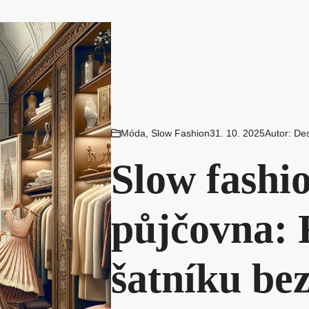
Móda
,
Slow Fashion
31. 10. 2025
Autor:
Des
Slow fashi
půjčovna: 
šatníku be