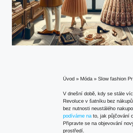
Úvod
»
Móda
»
Slow fashion P
V dnešní době, kdy se stále víc
Revoluce v šatníku bez nákupů
bez nutnosti neustálého nakupov
podíváme na
to, jak půjčování 
Připravte se na objevování nov
prostředí.