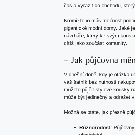
čas a vyrazit do obchodu, který
Kromě toho máš možnost podpoři
gigantické módní domy. Jaké j
návrháře, který ke svým kousků
cítíš jako součást komunity.
– Jak půjčovna měn
V dnešní době, kdy je otázka ud
váš šatník bez nutnosti nakupo
můžete půjčit stylové kousky na
může být jedinečný a odrážet v
Možná se ptáte, jak přesně půj
Různorodost:
Půjčovny 