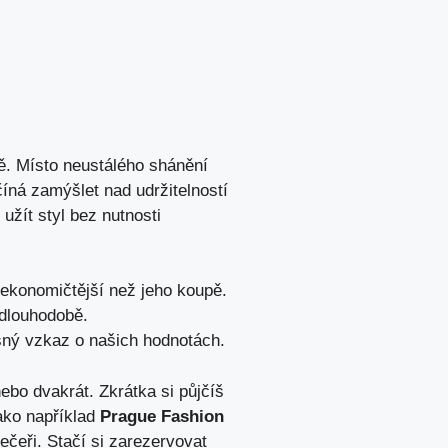
dě. Místo neustálého shánění
íná zamýšlet nad udržitelností
 užít styl bez nutnosti
 ekonomičtější než jeho koupě.
 dlouhodobě.
asný vzkaz o našich hodnotách.
ebo dvakrát. Zkrátka si půjčíš
jako například
Prague Fashion
večeři. Stačí si zarezervovat