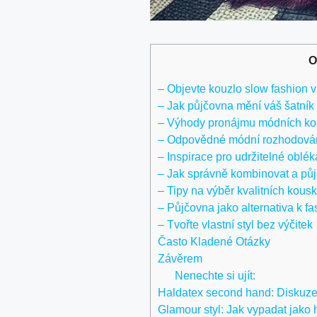
O
– Objevte kouzlo slow fashion 
– Jak půjčovna mění váš šatník
– Výhody pronájmu módních k
– Odpovědné módní rozhodován
– Inspirace pro udržitelné oblék
– Jak správně kombinovat a půj
– Tipy na výběr kvalitních kous
– Půjčovna jako alternativa k fa
– Tvořte vlastní styl bez výčitek
Často Kladené Otázky
Závěrem
Nenechte si ujít:
Haldatex second hand: Diskuze 
Glamour styl: Jak vypadat jako