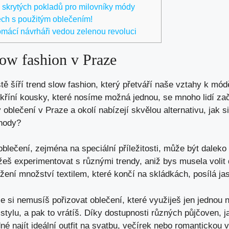
skrytých pokladů pro milovníky módy
ech s použitým oblečením!
mácí návrháři vedou zelenou revoluci
low fashion v Praze
stě šíří trend slow fashion, který přetváří naše vztahy k mó
kříní kousky, které nosíme možná jednou, se mnoho lidí zač
 oblečení v Praze a okolí nabízejí skvělou alternativu, jak si
ýhody?
blečení, zejména na speciální příležitosti, může být daleko
š experimentovat s různými trendy, aniž bys musela volit
žení množství textilem, které končí na skládkách, posílá j
e si nemusíš pořizovat oblečení, které využiješ jen jednou n
stylu, a pak to vrátíš. Díky dostupnosti různých půjčoven, 
dné najít ideální outfit na svatbu, večírek nebo romantickou 