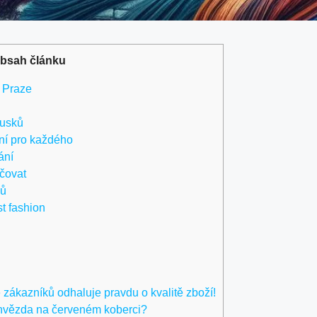
bsah článku
v Praze
ousků
í pro každého
ání
čovat
ků
st fashion
zákazníků odhaluje pravdu o kvalitě zboží!
 hvězda na červeném koberci?