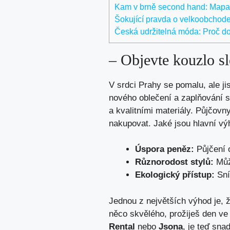
Kam v brně second hand: Mapa 
Šokující pravda o velkoobchod
Česká udržitelná móda: Proč do
– Objevte kouzlo s
V srdci Prahy se pomalu, ale ji
nového oblečení a zaplňování s
a kvalitními materiály. Půjčovny
nakupovat. Jaké jsou hlavní v
Úspora peněz:
Půjčení o
Různorodost stylů:
Může
Ekologický přístup:
Sní
Jednou z největších výhod je, ž
něco skvělého, prožiješ den ve 
Rental
nebo
Jsona
, je teď sna