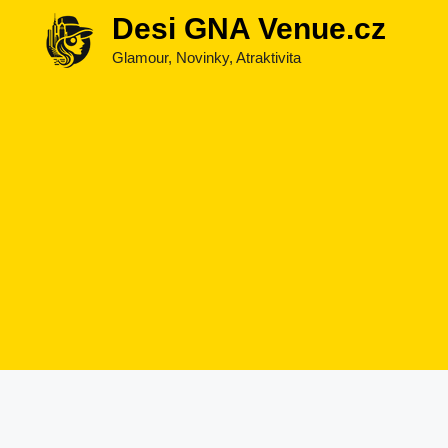
Přeskočit
Desi GNA Venue.cz
na
Glamour, Novinky, Atraktivita
obsah