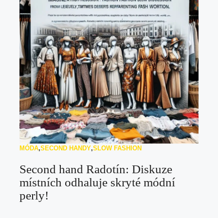
MÓDA
,
SECOND HANDY
,
SLOW FASHION
Second hand Radotín: Diskuze
místních odhaluje skryté módní
perly!