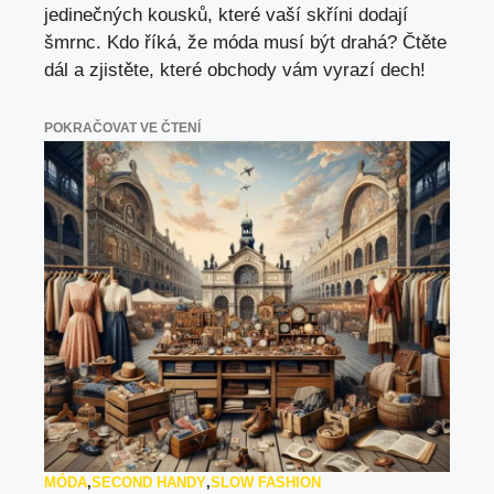
jedinečných kousků, které vaší skříni dodají
šmrnc. Kdo říká, že móda musí být drahá? Čtěte
dál a zjistěte, které obchody vám vyrazí dech!
POKRAČOVAT VE ČTENÍ
MÓDA
,
SECOND HANDY
,
SLOW FASHION