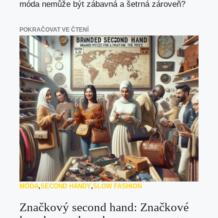
móda nemůže být zábavná a šetrná zároveň?
POKRAČOVAT VE ČTENÍ
MÓDA
,
SECOND HANDY
,
SLOW FASHION
Značkový second hand: Značkové