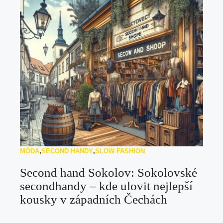
MÓDA
,
SECOND HANDY
,
SLOW FASHION
Second hand Sokolov: Sokolovské
secondhandy – kde ulovit nejlepší
kousky v západních Čechách