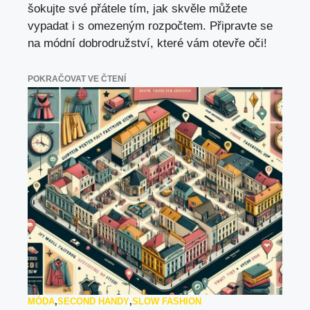
šokujte své přátele tím, jak skvěle můžete
vypadat i s omezeným rozpočtem. Připravte se
na módní dobrodružství, které vám otevře oči!
POKRAČOVAT VE ČTENÍ
MÓDA
,
SECOND HANDY
,
SLOW FASHION