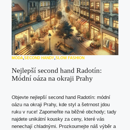
MÓDA
,
SECOND HANDY
,
SLOW FASHION
Nejlepší second hand Radotín:
Módní oáza na okraji Prahy
Objevte nejlepší second hand Radotín: módní
oázu na okraji Prahy, kde styl a šetrnost jdou
ruku v ruce! Zapomeňte na běžné obchody; tady
najdete unikátní kousky za ceny, které vás
nenechají chladnými. Prozkoumejte náš výběr a