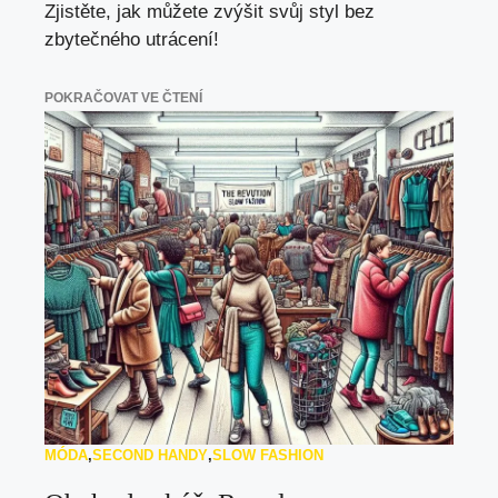
Zjistěte, jak můžete zvýšit svůj styl bez
zbytečného utrácení!
POKRAČOVAT VE ČTENÍ
MÓDA
,
SECOND HANDY
,
SLOW FASHION