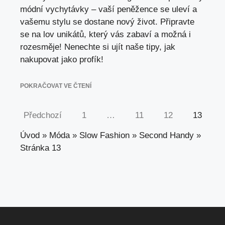
módní vychytávky – vaší peněžence se uleví a
vašemu stylu se dostane nový život. Připravte
se na lov unikátů, který vás zabaví a možná i
rozesměje! Nenechte si ujít naše tipy, jak
nakupovat jako profík!
POKRAČOVAT VE ČTENÍ
Předchozí
1
…
11
12
13
Úvod
»
Móda
»
Slow Fashion
»
Second Handy
»
Stránka 13