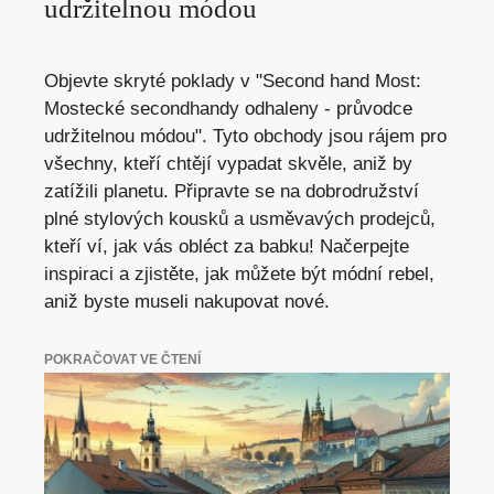
udržitelnou módou
Objevte skryté poklady v "Second hand Most:
Mostecké secondhandy odhaleny - průvodce
udržitelnou módou". Tyto obchody jsou rájem pro
všechny, kteří chtějí vypadat skvěle, aniž by
zatížili planetu. Připravte se na dobrodružství
plné stylových kousků a usměvavých prodejců,
kteří ví, jak vás obléct za babku! Načerpejte
inspiraci a zjistěte, jak můžete být módní rebel,
aniž byste museli nakupovat nové.
POKRAČOVAT VE ČTENÍ