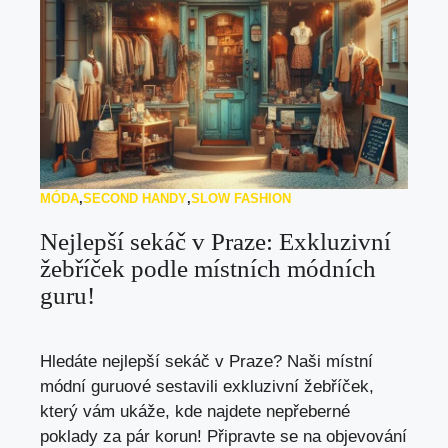
MÓDA
,
SECOND HANDY
,
SLOW FASHION
Nejlepší sekáč v Praze: Exkluzivní
žebříček podle místních módních
guru!
Hledáte nejlepší sekáč v Praze? Naši místní
módní guruové sestavili exkluzivní žebříček,
který vám ukáže, kde najdete nepřeberné
poklady za pár korun! Připravte se na objevování