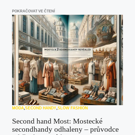
POKRAČOVAT VE ČTENÍ
MÓDA
,
SECOND HANDY
,
SLOW FASHION
Second hand Most: Mostecké
secondhandy odhaleny – průvodce