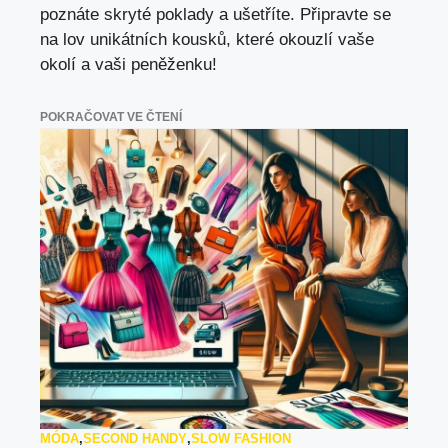
poznáte skryté poklady a ušetříte. Připravte se
na lov unikátních kousků, které okouzlí vaše
okolí a vaši peněženku!
POKRAČOVAT VE ČTENÍ
MÓDA
,
SECOND HANDY
,
SLOW FASHION