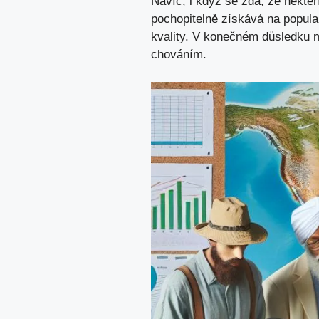
Navíc, i když se⁣ zdá, že někteř
pochopitelně získává na popularit
kvality. V konečném důsledku 
‌chováním.