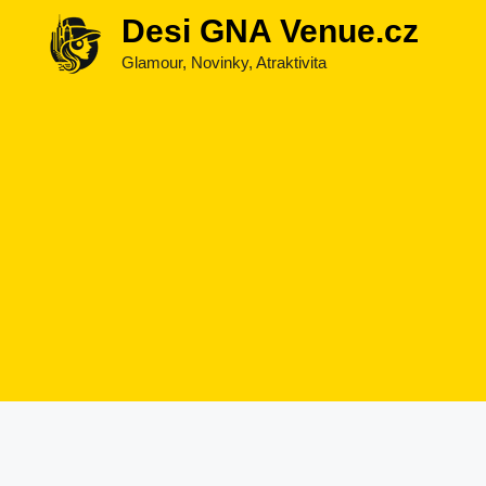
Přeskočit
Desi GNA Venue.cz
na
Glamour, Novinky, Atraktivita
obsah