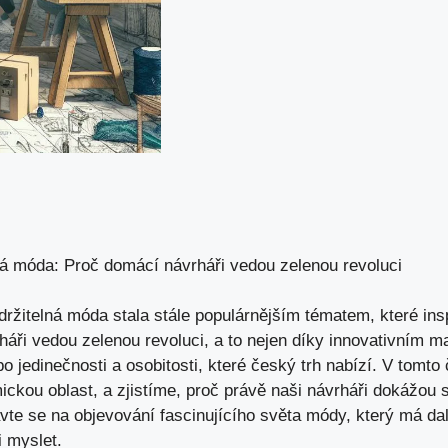
ná móda: Proč domácí návrháři vedou zelenou revoluci
držitelná móda stala stále populárnějším tématem, které insp
háři ​vedou zelenou revoluci, a to⁢ nejen díky innovativním 
 jedinečnosti a osobitosti,‌ které ⁣český trh nabízí. V tomto
ickou oblast, a zjistíme, proč právě ‍naši ‍návrháři dokážou sp
vte⁣ se na objevování fascinujícího světa módy, který⁢ má dal
i myslet.