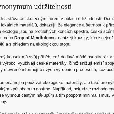
ynonymum udržitelnosti
a stává se skutečným lídrem v oblasti⁣ udržitelnosti. Domácí 
 ⁤lokálních materiálů, dokazují, že elegance a ​šetrnost k př
 ekologie jsou na ⁢protilehlých‍ koncích spektra, česká scéna
e
‌ nebo
Drop‍ of Mindfulness
⁢ nabízejí kousky, které nejenž
lů a s ohledem na ekologickou stopu.
dý kousek má ‌svůj ‌příběh, což dodává módě ⁤osobitý ráz a
í výrobci využívají ⁢české materiály, čímž snižují emisí spo
 ‌otevřeně informují o⁢ svých výrobních procesech, což budu
amená nejen používat ekologické materiály, ale​ také promýš
to, jakým způsobem⁣ to nosíme. Například, pokud se ⁤rozhodnem
se vyhnout častým ⁤nákupům a tím podpořit ‌minimalismus. 
oby.