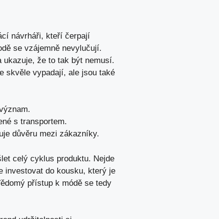
⁤návrháři, kteří ‌čerpají
írodě se vzájemně nevylučují.
 ⁤ukazuje, že to tak být nemusí.
e skvěle vypadají, ale jsou‍ také
 význam.
jené s transportem.
je ‌důvěru ⁣mezi zákazníky.
let celý cyklus produktu. Nejde
e investovat do kousku, který je
Vědomý přístup k módě se tedy