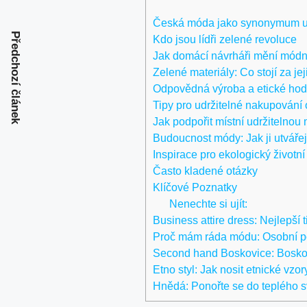
Česká móda‌ jako synonymum ud
Předchozí článek
Kdo jsou lídři zelené revoluce
Jak domácí návrháři mění módn
Zelené materiály: Co stojí za je
Odpovědná ⁢výroba a‌ etické⁣ ho
Tipy pro udržitelné nakupování
Jak podpořit místní udržitelnou
Budoucnost​ módy: Jak ji⁣ utváře
Inspirace⁣ pro ekologický životní
Často kladené⁣ otázky
Klíčové Poznatky
Nenechte si ujít:
Business attire dress: Nejlepší t
Proč mám ráda módu: Osobní po
Second hand Boskovice: Boskov
Etno styl: Jak nosit etnické vzo
Hnědá: Ponořte se do teplého sv