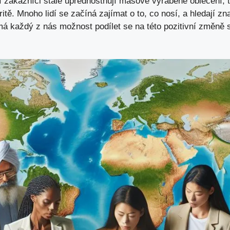
í zákazníci stále upřednostňují⁣ masově‍ vyráběné ⁣oblečení, t
ě. Mnoho lidí se začíná zajímat⁢ o ⁤to, co nosí, a‌ hledají zn
má každý z ⁤nás možnost podílet se na této pozitivní změn