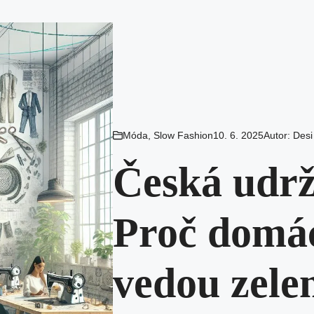
Móda
,
Slow Fashion
10. 6. 2025
Autor:
Desi
Česká udrž
Proč domác
vedou zele