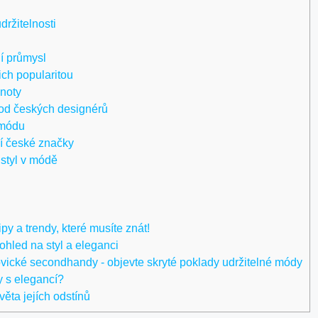
ržitelnosti
í průmysl
jich popularitou
dnoty
 od českých designérů
 módu
jí české značky
 styl v módě
ipy a trendy, které musíte znát!
hled na styl a eleganci
ické secondhandy - objevte skryté poklady udržitelné módy
ry s elegancí?
ěta jejích odstínů