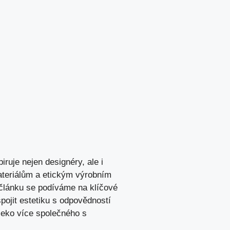
iruje nejen designéry, ale i
materiálům a‌ etickým výrobním
 článku ⁢se podíváme ⁢na klíčové
ojit estetiku⁣ s‍ odpovědností
eko‍ více společného s⁤