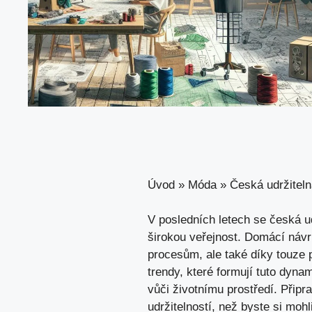
Úvod
»
Móda
»
Česká udržitel
V posledních letech ‍se česká u
širokou⁢ veřejnost. Domácí návr
procesům, ale také díky touze po
trendy, které formují tuto dynam
vůči životnímu prostředí. Připra
udržitelností, než byste si mohl