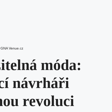
 GNA Venue.cz
itelná móda:
í návrháři
nou revoluci