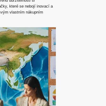
rend udržitelnosti si
ačky, které se nebojí inovací⁣ a
ě svým vlastním nákupním