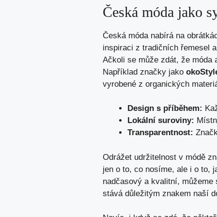
Česká móda‌ jako s
Česká móda nabírá na obrátkách 
inspiraci z tradičních řemesel a
Ačkoli se může zdát, ⁢že móda a
Například značky jako
okoStyl
vyrobené z organických materiá
Design⁤ s příběhem:
Kaž
Lokální suroviny:
‍Místn
Transparentnost:
Značky
Odrážet udržitelnost v módě‌ zn
jen o ‌to, co nosíme, ale⁤ i o 
nadčasový ​a kvalitní, můžeme 
stává důležitým znakem​ naší d