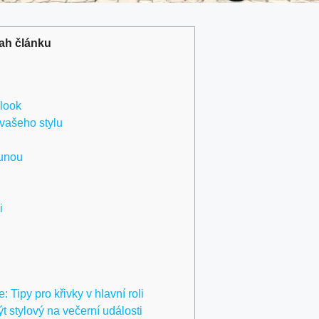
ah článku
 look
vašeho stylu
sunou
i
: Tipy pro křivky v hlavní roli
t stylový na večerní události