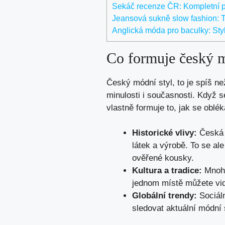
Sekáč recenze ČR: Kompletní p
Jeansová sukně slow fashion: 
Anglická móda pro baculky: Sty
Co formuje český m
Český módní styl, to je spíš než
minulosti i současnosti. Když se
vlastně formuje to, jak se oblék
Historické vlivy:
Česká r
látek a výrobě. To se al
ověřené kousky.
Kultura a tradice:
Mnohd
jednom místě můžete vid
Globální trendy:
Sociáln
sledovat aktuální módní 