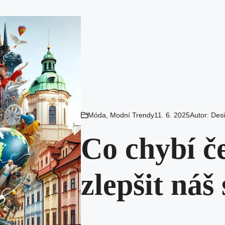
Móda
,
Modní Trendy
11. 6. 2025
Autor:
Des
Co chybí č
zlepšit náš 