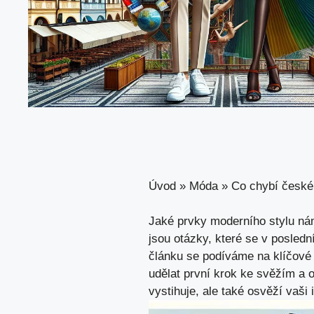
Úvod
»
Móda
»
Co chybí české 
Jaké prvky moderního stylu ná
jsou otázky, které se v posledn
článku se podíváme na klíčové 
udělat první krok ke svěžím a o
vystihuje, ale také osvěží vaši