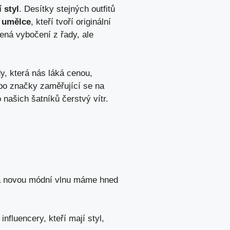
 styl
. Desítky stejných outfitů
 umělce
, kteří tvoří originální
ená vybočení z řady, ale
y, která nás láká cenou,
ebo značky zaměřující se na
 našich šatníků čerstvý vítr.
a a novou módní vlnu máme hned
nfluencery, kteří mají styl,