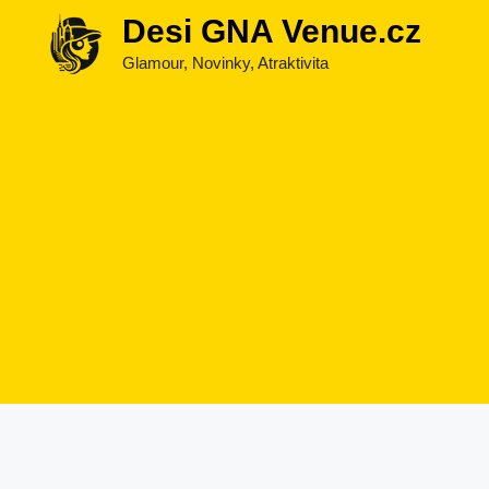
Přeskočit
Desi GNA Venue.cz
na
Glamour, Novinky, Atraktivita
obsah