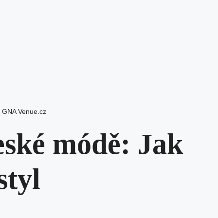
i GNA Venue.cz
eské módě: Jak
styl