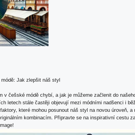
módě: Jak zlepšit náš styl
m v češské módě chybí, a jak je můžeme začlenit do našeh
ích letech stále častěji objevují mezi módními nadšenci i bě
faktory, které mohou posunout náš styl na novou úroveň, a 
riginálním kombinacím. Připravte se na inspirativní cestu z
 image!