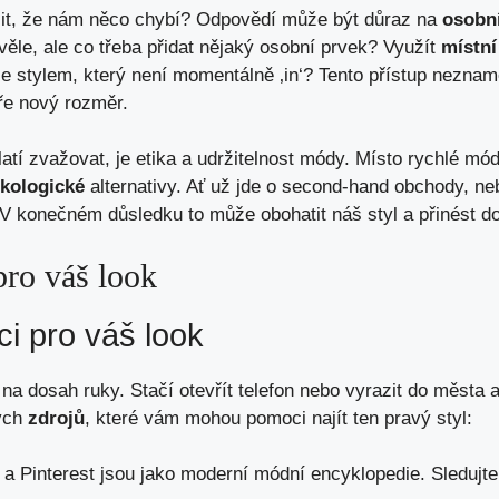
cit, že nám něco chybí? Odpovědí může být důraz na
osobní
věle, ale co třeba přidat nějaký osobní prvek? Využít
místní
e stylem, který není momentálně ‚in‘? Tento přístup neznam
ře nový rozměr.
tí zvažovat, je etika a udržitelnost módy. Místo rychlé mód
ekologické
alternativy. Ať už jde o second-hand obchody, n
 V konečném důsledku to může obohatit náš styl a přinést do
pro váš look
ci pro váš look
e na dosah ruky. Stačí otevřít telefon nebo vyrazit do měst
lých
zdrojů
, které vám mohou pomoci najít ten pravý styl:
a Pinterest jsou jako moderní módní encyklopedie. Sledujte i