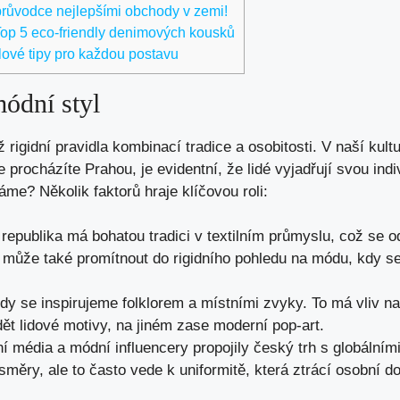
růvodce nejlepšími obchody v zemi!
Top 5 eco-friendly denimových kousků
lové tipy pro každou postavu
ódní styl
 rigidní pravidla kombinací tradice a osobitosti. V naší kul
 procházíte Prahou, je evidentní, že lidé vyjadřují svou indi
áme? Několik faktorů hraje klíčovou roli:
epublika má bohatou tradici v textilním průmyslu, což se o
e může také promítnout do rigidního pohledu na módu, kdy se
y se inspirujeme folklorem a místními zvyky. To má vliv na
ět lidové motivy, na jiném zase moderní pop-art.
í média a módní influencery propojily český trh s globálními
směry, ale to často vede k uniformitě, která ztrácí osobní do