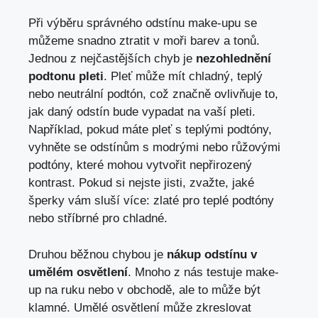
Při výběru správného odstínu make-upu se
můžeme snadno ztratit v moři barev a tonů.
Jednou z nejčastějších chyb je
nezohlednění
podtonu pleti
. Pleť může mít chladný, teplý
nebo neutrální podtón, což značně ovlivňuje to,
jak daný odstín bude vypadat na vaší pleti.
Například, pokud máte pleť s teplými podtóny,
vyhněte se odstínům s modrými nebo růžovými
podtóny, které mohou vytvořit nepřirozený
kontrast. Pokud si nejste jisti, zvažte, jaké
šperky vám sluší více: zlaté pro teplé podtóny
nebo stříbrné pro chladné.
Druhou běžnou chybou je
nákup odstínu v
umělém osvětlení
. Mnoho z nás testuje make-
up na ruku nebo v obchodě, ale to může být
klamné. Umělé osvětlení může zkreslovat