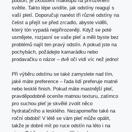
podtón, je zkoušení makeupu na přirozeném
světle. Takto lépe uvidíte, jak odstíny reagují s
vaší pletí. Doporučuji nanést tři různé odstíny na
čelist a přejít se před zrcadlo, abyste viděli,
který tón vypadá nejpřirozeněji. Když se poté
usmějete, rozjasní se vaše pleť a měli byste bez
problémů najít ten pravý odstín. A pokud jste na
pochybách, požádejte kamarádku nebo
prodavačku o názor – dvě oči vidí víc než jedno!
Při výběru odstínu se také zamyslete nad tím,
jaké máte preference – řada lidí preferuje matné
nebo lesklé finish. Pokud máte mastnější pleť,
pravděpodobně oceníte matnou texturu, zatímco
pro suchou pleť je skvělé zvolit něco
hydratačního a lesklého. Nezapomeňte také na
roční období! V létě se vám pleť může opálit,
takže je dobré mít po ruce odstín na léto i na