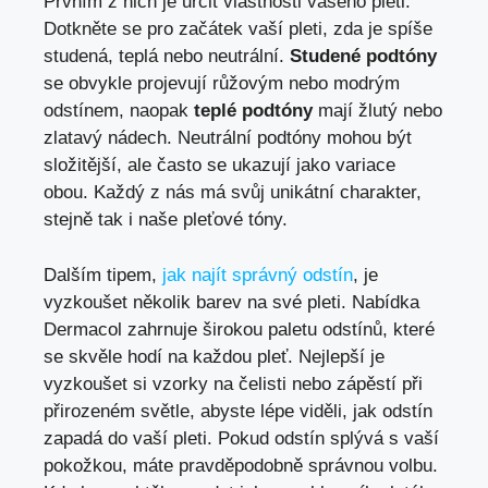
Prvním z nich je určit vlastnosti vašeho pleti.
Dotkněte se pro začátek vaší pleti, zda je spíše
studená, teplá nebo neutrální.
Studené podtóny
se obvykle projevují růžovým nebo modrým
odstínem, naopak
teplé podtóny
mají žlutý nebo
zlatavý nádech. Neutrální podtóny mohou být
složitější, ale často se ukazují jako variace
obou. Každý z nás má svůj unikátní charakter,
stejně tak i naše pleťové tóny.
Dalším tipem,
jak najít správný odstín
, je
vyzkoušet několik barev na své pleti. Nabídka
Dermacol zahrnuje širokou paletu odstínů, které
se skvěle hodí na každou pleť. Nejlepší je
vyzkoušet si vzorky na čelisti nebo zápěstí při
přirozeném světle, abyste lépe viděli, jak odstín
zapadá do vaší pleti. Pokud odstín splývá s vaší
pokožkou, máte pravděpodobně správnou volbu.