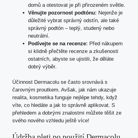
domů a otestovat je při přirozeném světle.
Věnujte pozornost podtónu:
Nejenže je
důležité vybrat správný odstín, ale také
správný podtón – teplý, studený nebo
neutrální.
Podívejte se na recenze:
Před nákupem
si klidně přečtěte recenze a zkušenosti
ostatních, abyste se ujistili, že děláte
dobrý výběr.
Účinnost Dermacolu se často srovnává s
čarovným proutkem. Avšak, jak nám ukazuje
realita, kosmetika funguje nejlépe tehdy, když
víte, co hledáte a jak to správně aplikovat. S
přehledem a dobrými znalostmi můžete těšit ze
svého nového vzhledu ještě více!
Údržba pleti po použití Dermacolu