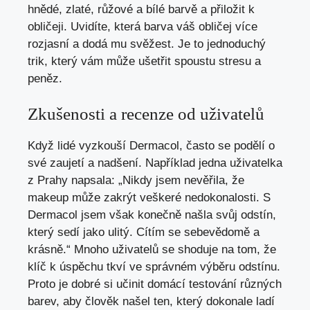
hnědé, zlaté, růžové a bílé barvě a přiložit k
obličeji. Uvidíte, která barva váš obličej více
rozjasní a dodá mu svěžest. Je to jednoduchý
trik, který vám může ušetřit spoustu stresu a
peněz.
Zkušenosti a recenze od uživatelů
Když lidé vyzkouší Dermacol, často se podělí o
své zaujetí a nadšení. Například jedna uživatelka
z Prahy napsala: „Nikdy jsem nevěřila, že
makeup může zakrýt veškeré nedokonalosti. S
Dermacol jsem však konečně našla svůj odstín,
který sedí jako ulitý. Cítím se sebevědomě a
krásně.“ Mnoho uživatelů se shoduje na tom, že
klíč k úspěchu tkví ve správném výběru odstínu.
Proto je dobré si učinit domácí testování různých
barev, aby člověk našel ten, který dokonale ladí