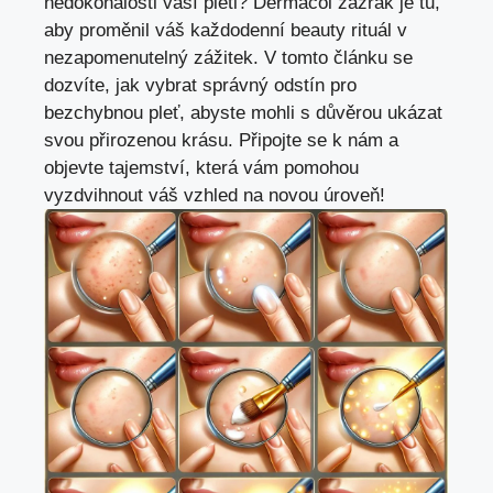
nedokonalosti vaší pleti? Dermacol zázrak je tu,
aby proměnil váš každodenní beauty rituál v
nezapomenutelný zážitek. V tomto článku se
dozvíte, jak vybrat správný odstín pro
bezchybnou pleť, abyste mohli s důvěrou ukázat
svou přirozenou krásu. Připojte se k nám a
objevte tajemství, která vám pomohou
vyzdvihnout váš vzhled na novou úroveň!