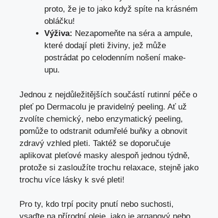
proto, že je to jako když spíte na krásném
obláčku!
Výživa:
Nezapomeňte na séra a ampule,
které dodají pleti živiny, jež může
postrádat po celodenním nošení make-
upu.
Jednou z nejdůležitějších součástí rutinní péče o
pleť po Dermacolu je pravidelný peeling. Ať už
zvolíte chemický, nebo enzymatický peeling,
pomůže to odstranit odumřelé buňky a obnovit
zdravý vzhled pleti. Taktéž se doporučuje
aplikovat pleťové masky alespoň jednou týdně,
protože si zasloužíte trochu relaxace, stejně jako
trochu více lásky k své pleti!
Pro ty, kdo trpí pocity pnutí nebo suchosti,
vsaďte na přírodní oleje, jako je arganový nebo