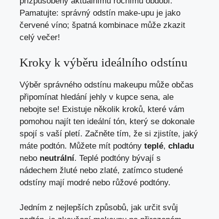
přizpůsobeny aktuálnímu ročnímu období.
Pamatujte: správný odstín make-upu je jako
červené víno; špatná kombinace může zkazit
celý večer!
Kroky k výběru ideálního odstínu
Výběr správného odstínu makeupu může občas
připomínat hledání jehly v kupce sena, ale
nebojte se! Existuje několik kroků, které vám
pomohou najít ten ideální tón, který se dokonale
spojí s vaší pletí. Začněte tím, že si zjistíte, jaký
máte podtón. Můžete mít podtóny
teplé
,
chladu
nebo
neutrální
. Teplé podtóny bývají s
nádechem žluté nebo zlaté, zatímco studené
odstíny mají modré nebo růžové podtóny.
Jedním z nejlepších způsobů, jak určit svůj