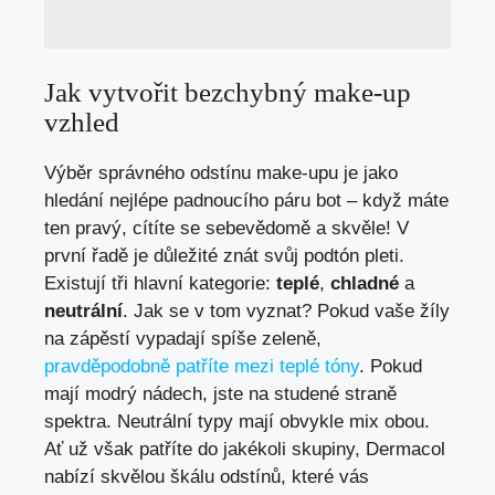
Jak vytvořit bezchybný make-up
vzhled
Výběr správného odstínu make-upu je jako
hledání nejlépe padnoucího páru bot – když máte
ten pravý, cítíte se sebevědomě a skvěle! V
první řadě je důležité znát svůj podtón pleti.
Existují tři hlavní kategorie:
teplé
,
chladné
a
neutrální
. Jak se v tom vyznat? Pokud vaše žíly
na zápěstí vypadají spíše zeleně,
pravděpodobně patříte mezi teplé tóny
. Pokud
mají modrý nádech, jste na studené straně
spektra. Neutrální typy mají obvykle mix obou.
Ať už však patříte do jakékoli skupiny, Dermacol
nabízí skvělou škálu odstínů, které vás