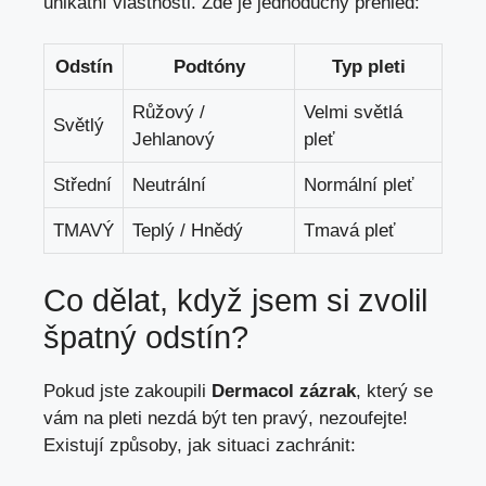
unikátní vlastnosti. Zde je jednoduchý přehled:
Odstín
Podtóny
Typ pleti
Růžový /
Velmi světlá
Světlý
Jehlanový
pleť
Střední
Neutrální
Normální pleť
TMAVÝ
Teplý / Hnědý
Tmavá pleť
Co dělat, když jsem si zvolil
špatný odstín?
Pokud jste zakoupili
Dermacol zázrak
, který se
vám na pleti nezdá být ten pravý, nezoufejte!
Existují způsoby, jak situaci zachránit: