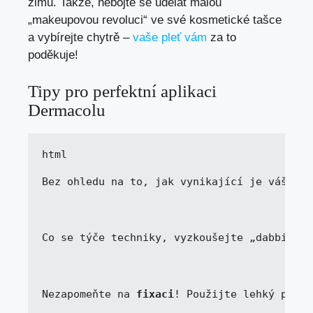
zimu. Takže, nebojte se udělat malou
„makeupovou revoluci“ ve své kosmetické tašce
a vybírejte chytrě –
vaše pleť vám
za to
poděkuje!
Tipy pro perfektní aplikaci
Dermacolu
html

Bez ohledu na to, jak vynikající je váš ods
Co se týče techniky, vyzkoušejte „dabbing“ 
Nezapomeňte na 
fixaci
! Použijte lehký pudr 