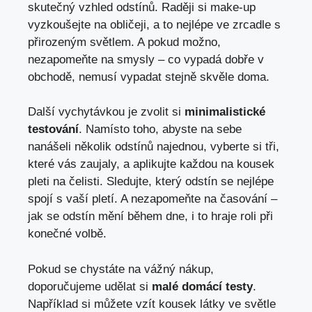
skutečný vzhled odstínů. Raději si make-up
vyzkoušejte na obličeji, a to nejlépe ve zrcadle s
přirozeným světlem. A pokud možno,
nezapomeňte na smysly – co vypadá dobře v
obchodě, nemusí vypadat stejně skvěle doma.
Další vychytávkou je zvolit si
minimalistické
testování
. Namísto toho, abyste na sebe
nanášeli několik odstínů najednou, vyberte si tři,
které vás zaujaly, a aplikujte každou na kousek
pleti na čelisti. Sledujte, který odstín se nejlépe
spojí s vaší pletí. A nezapomeňte na časování –
jak se odstín mění během dne, i to hraje roli při
konečné volbě.
Pokud se chystáte na vážný nákup,
doporučujeme udělat si
malé domácí testy
.
Například si můžete vzít kousek látky ve světle