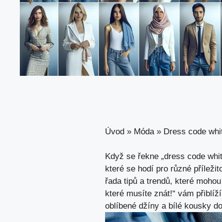
Úvod
»
Móda
»
Dress code whit
Když se řekne „dress code whit
které se hodí pro různé příleži
řada tipů a trendů, které mohou
které musíte znát!“ vám přiblíží
oblíbené džíny a bílé kousky d