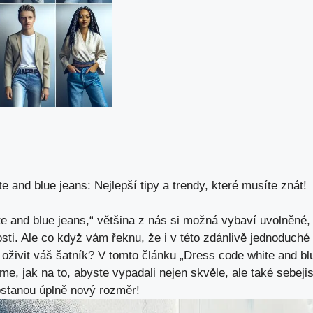
e and blue jeans: Nejlepší tipy a trendy, které musíte znát!
e and blue jeans,“ většina z nás si možná vybaví uvolněné,
tosti. Ale co když vám řeknu, že i v této zdánlivě jednoduch
 oživit váš šatník? V tomto článku „Dress code white and blu
me, jak na to, abyste vypadali nejen skvěle, ale také sebejis
ostanou úplně nový rozměr!