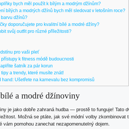
doplňky bych měl použít k bílým a modrým džínům?
ení bílých a modrých džínů bych měl sledovat v letošním roce?
u barvu džínů?
čky doporučujete pro kvalitní bílé a modré džíny?
t svůj outfit pro různé příležitosti?
stínu pro vaši pleť
í přístupy k fitness módě budoucnosti
aplňte šatník za pár korun
tipy a trendy, které musíte znát!
d hand: Ušetřete na karnevalu bez kompromisů
bílé a modré džínoviny
ny je jako dobře zahraná hudba — prostě to funguje! Tato d
íležitost. Možná se ptáte, jak své módní volby zkombinovat
které vám pomohou zanechat nezapomenutelný dojem.