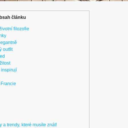
bsah článku
votní filozofie
anky
legantně
outfit
led
žitost
inspirují
 Francie
y a trendy, které musíte znát!