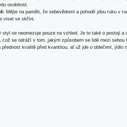
du osobitost.
ě:
Mějte na paměti, že sebevědomí a pohodlí jdou ruku v ru
e viset ve skříni.
styl se neomezuje pouze na vzhled. Je to také o postoji a c
, což se odráží v tom, jakým způsobem se lidé mezi sebou ba
á přednost kvalitě před kvantitou, ať už jde o oblečení, jídlo