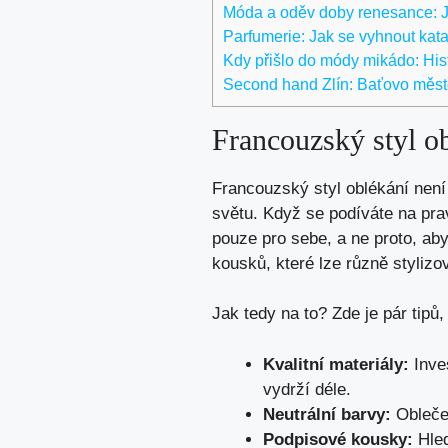
Móda a oděv doby renesance: Ja
Parfumerie: Jak se vyhnout kata
Kdy přišlo do módy mikádo: His
Second hand Zlín: Baťovo město
Francouzský styl ob
Francouzský styl oblékání nen
světu. Když se podíváte na prav
pouze pro sebe, a ne proto, aby
kousků, které lze různě styliz
Jak tedy na to? Zde je pár tipů
Kvalitní materiály:
Inve
vydrží déle.
Neutrální barvy:
Oblečen
Podpisové kousky:
Hled