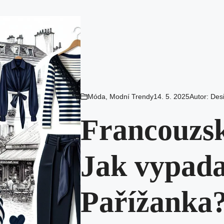
Móda
,
Modní Trendy
14. 5. 2025
Autor:
Des
Francouzsk
Jak vypada
Pařížanka