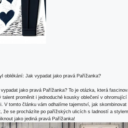
l oblékání: Jak vypadat jako pravá Pařížanka?
 vypadat jako pravá Pařížanka? To je otázka, která fascin
 talent proměnit i jednoduché kousky oblečení v ohromující 
. V tomto článku vám odhalíme tajemství, jak skombinovat 
t, že se procházíte po pařížských ulicích s ladností a stylem
knout jako jediná pravá Pařížanka!