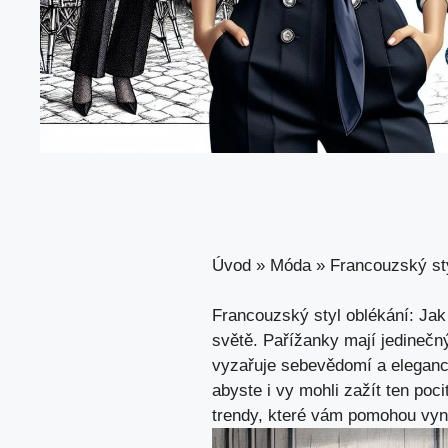
Úvod
»
Móda
»
Francouzský sty
Francouzský styl oblékání: Jak
světě. Pařížanky mají jedinečný
vyzařuje sebevědomí a eleganci
abyste i vy mohli zažít ten poci
trendy, které vám pomohou vyni