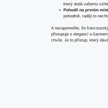
který dodá vašemu vzhle
Pohodlí na prvním míst
pohodlně, raději to necht
A nezapomeňte, že francouzský 
přistupuje s elegancí a šarmem
chvíle. Je to přístup, který dáv