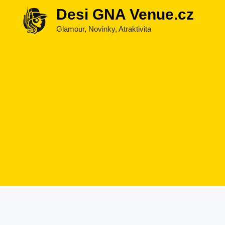
Přeskočit
Desi GNA Venue.cz
na
Glamour, Novinky, Atraktivita
obsah