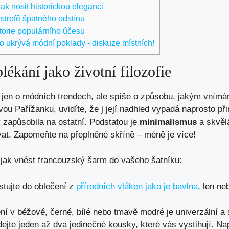
k nosit historickou eleganci
strofě špatného odstínu
torie populárního účesu
 ukrývá módní poklady - diskuze místních!
lékání jako životní filozofie
í jen o módních trendech, ale spíše o způsobu, jakým vním
ou Pařížanku, uvidíte, že j její nadhled vypadá naprosto při
 zapůsobila na ostatní. Podstatou je
minimalismus
a skvěl
ovat. Zapomeňte na přeplněné skříně – méně je více!
, jak vnést francouzský šarm do vašeho šatníku:
stujte do oblečení z
přírodních vláken jako je bavlna
, len ne
í v béžové, černé, bílé nebo tmavě modré je univerzální a
ejte jeden až dva jedinečné kousky, které vás vystihují. Na