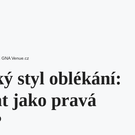
i GNA Venue.cz
ý styl oblékání:
t jako pravá
?