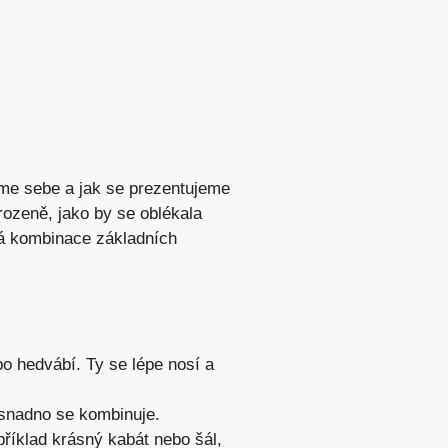
áme sebe a jak se prezentujeme
rozeně, jako by se oblékala
á kombinace základních
bo hedvábí. Ty se lépe nosí a
 snadno se kombinuje.
příklad krásný kabát nebo šál,