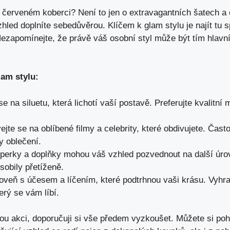
červeném koberci? Není to jen o extravagantních šatech a o
 vzhled doplníte sebedůvěrou. Klíčem k glam stylu je najít t
ezapomínejte, že právě váš osobní styl může být tím hlavn
lam stylu:
 na siluetu, která lichotí vaší postavě. Preferujte kvalitní ma
jte se na oblíbené filmy a celebrity, které obdivujete. Čast
 oblečení.
perky a doplňky mohou váš vzhled pozvednout na další úro
sobily přetíženě.
veň s účesem a líčením, které podtrhnou vaši krásu. Vyhrajt
erý se vám líbí.
u akci, doporučuji si vše předem vyzkoušet. Můžete si po