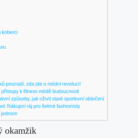
 koberci
uru
ů prozradí, zda jde o módní revoluci!
í přístupy k fitness módě budoucnosti
ivní způsoby, jak oživit staré sportovní oblečení
: Nákupní ráj pro šetrné fashionisty
v jednom
ý okamžik