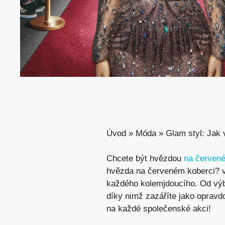
Úvod
»
Móda
»
Glam styl: Jak
Chcete být hvězdou
na červen
hvězda na červeném koberci? vá
každého kolemjdoucího. Od výbě
díky nimž zazáříte jako opravdo
na každé společenské akci!