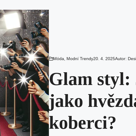
Móda
,
Modní Trendy
20. 4. 2025
Autor:
Des
Glam styl:
jako hvězd
koberci?