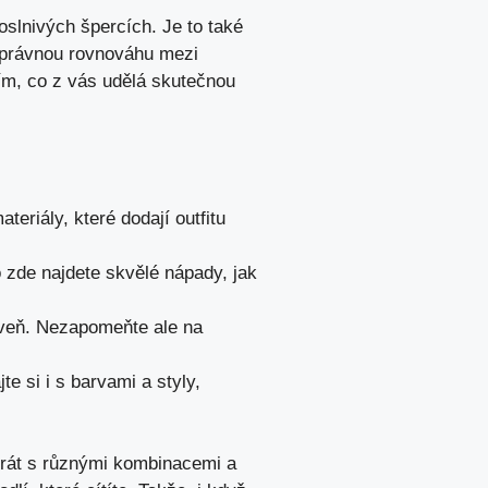
slnivých špercích. Je to také
u správnou rovnováhu mezi
ím, co z vás udělá skutečnou
teriály, které dodají outfitu
o zde najdete skvělé nápady, jak
veň. Nezapomeňte ale na
e si i s barvami a styly,
hrát s různými kombinacemi a