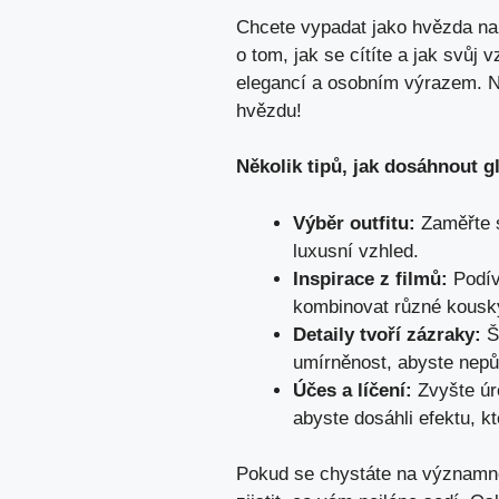
Chcete vypadat jako hvězda na 
o tom, jak se cítíte a jak svůj
elegancí a osobním výrazem. N
hvězdu!
Několik tipů, jak dosáhnout g
Výběr outfitu:
Zaměřte se
luxusní vzhled.
Inspirace z filmů:
Podíve
kombinovat různé kousky
Detaily tvoří zázraky:
Š
umírněnost, abyste nepů
Účes a líčení:
Zvyšte úro
abyste dosáhli efektu, kt
Pokud se chystáte na významno