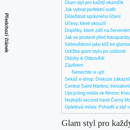
Glam styl pro každý okamžik
Jak vybrat perfektní outfit
Předchozí článek
Důležitost správného líčení
Účesy, které okouzlí
Doplňky, které září na červeném
Jak se postavit před fotoaparáty
Sebevědomí jako klíč ke glamo
Údržba glam stylu po události
Otázky & Odpovědi
Závěrem
Nenechte si ujít:
Sekáč e-shop: Diskuze zákazník
Central Saint Martins: Inovativn
Upcycling móda ve fitness: Kreat
Nejlepší second hand Černý Most
Úpletová móda: Pohodlí a styl 
Glam styl pro každ