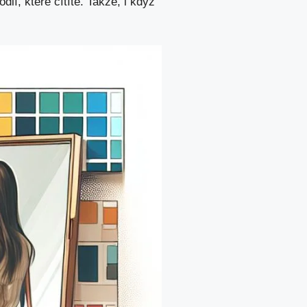
dlí, které cítíte. Takže, i když