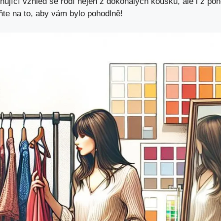
lňující vzhled se rodí nejen z dokonalých kousků, ale i z poho
te na to, aby vám bylo pohodlně!