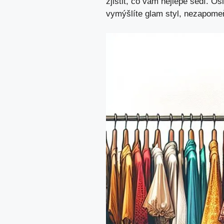
zjistit, co vám nejlépe sedí. Os
vymýšlíte glam styl, nezapomeň