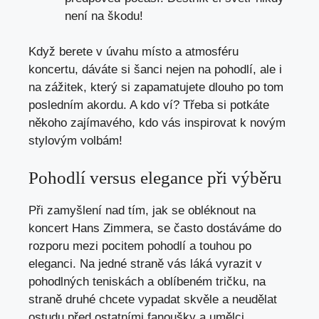
není na škodu!
Když berete v úvahu místo a atmosféru
koncertu, dáváte si šanci nejen na pohodlí, ale i
na zážitek, který si zapamatujete dlouho po tom
posledním akordu. A kdo ví? Třeba si potkáte
někoho zajímavého, kdo vás inspirovat k novým
stylovým volbám!
Pohodlí versus elegance při výběru
Při zamyšlení nad tím, jak se obléknout na
koncert Hans Zimmera, se často dostáváme do
rozporu mezi pocitem pohodlí a touhou po
eleganci. Na jedné straně vás láká vyrazit v
pohodlných teniskách a oblíbeném tričku, na
straně druhé chcete vypadat skvěle a neudělat
ostudu před ostatními fanoušky a umělci.