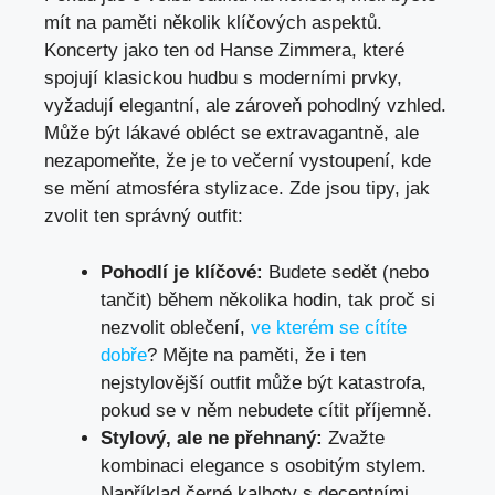
mít na paměti několik klíčových aspektů.
Koncerty jako ten od Hanse Zimmera, které
spojují klasickou hudbu s moderními prvky,
vyžadují elegantní, ale zároveň pohodlný vzhled.
Může být lákavé obléct se extravagantně, ale
nezapomeňte, že je to večerní vystoupení, kde
se mění atmosféra stylizace. Zde jsou tipy, jak
zvolit ten správný outfit:
Pohodlí je klíčové:
Budete sedět (nebo
tančit) během několika hodin, tak proč si
nezvolit oblečení,
ve kterém se cítíte
dobře
? Mějte na paměti, že i ten
nejstylovější outfit může být katastrofa,
pokud se v něm nebudete cítit příjemně.
Stylový, ale ne přehnaný:
Zvažte
kombinaci elegance s osobitým stylem.
Například černé kalhoty s decentními