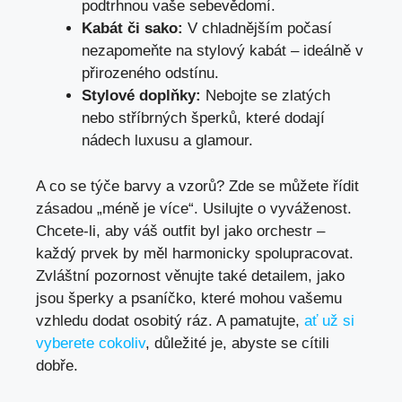
podtrhnou vaše sebevědomí.
Kabát či sako:
V chladnějším počasí
nezapomeňte na stylový kabát – ideálně v
přirozeného odstínu.
Stylové doplňky:
Nebojte se zlatých
nebo stříbrných šperků, které dodají
nádech luxusu a glamour.
A co se týče barvy a vzorů? Zde se můžete řídit
zásadou „méně je více“. Usilujte o vyváženost.
Chcete-li, aby váš outfit byl jako orchestr –
každý prvek by měl harmonicky spolupracovat.
Zvláštní pozornost věnujte také detailem, jako
jsou šperky a psaníčko, které mohou vašemu
vzhledu dodat osobitý ráz. A pamatujte,
ať už si
vyberete cokoliv
, důležité je, abyste se cítili
dobře.