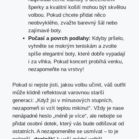
šperky a kvalitní košilí mohou být skvělou
volbou. Pokud chcete přidat něco
neobvyklého, zvažte barevný šál nebo
zajímavé boty.
Počasí a povrch podlahy:
Kdyby pršelo,
vyhněte se mokrým teniskám a zvolte
spíše elegantní boty, které dobře vypadají
i za vlhka. Pokud koncert probíhá venku,
nezapomeňte na vrstvy!
Pokud si nejste jisti, jakou volbu učinit, váš outfit
může klidně reflektovat varovnou starší
generaci: „Když jsi v mínusových stupních,
nezapomeň si vzít teplou mikinu!“. Vždy je nase
nenápadné heslo „méně je více“, ale nebojte se
přidat osobní dotek, který vás bude odlišovat od
ostatních. A nezapomeněte se usmívat – to je