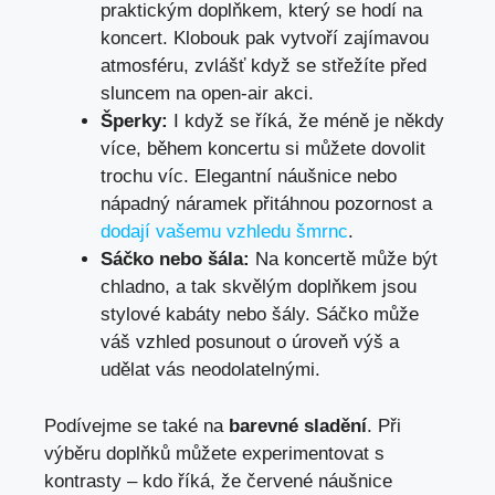
praktickým doplňkem, který se hodí na
koncert. Klobouk pak vytvoří zajímavou
atmosféru, zvlášť když se střežíte před
sluncem na open-air akci.
Šperky:
I když se říká, že méně je někdy
více, během koncertu si můžete dovolit
trochu víc. Elegantní náušnice nebo
nápadný náramek přitáhnou pozornost a
dodají vašemu vzhledu šmrnc
.
Sáčko nebo šála:
Na koncertě může být
chladno, a tak skvělým doplňkem jsou
stylové kabáty nebo šály. Sáčko může
váš vzhled posunout o úroveň výš a
udělat vás neodolatelnými.
Podívejme se také na
barevné sladění
. Při
výběru doplňků můžete experimentovat s
kontrasty – kdo říká, že červené náušnice