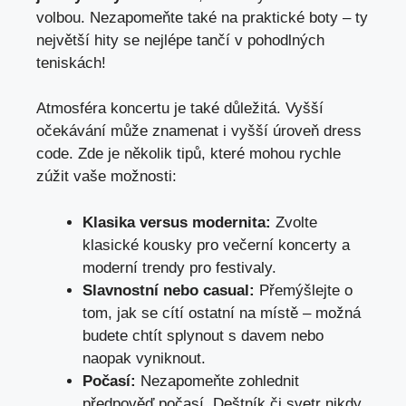
volbou. Nezapomeňte také na praktické boty – ty
největší hity se nejlépe tančí v pohodlných
teniskách!
Atmosféra koncertu je také důležitá. Vyšší
očekávání může znamenat i vyšší úroveň dress
code. Zde je několik tipů, které mohou rychle
zúžit vaše možnosti:
Klasika versus modernita:
Zvolte
klasické kousky pro večerní koncerty a
moderní trendy pro festivaly.
Slavnostní nebo casual:
Přemýšlejte o
tom, jak se cítí ostatní na místě – možná
budete chtít splynout s davem nebo
naopak vyniknout.
Počasí:
Nezapomeňte zohlednit
předpověď počasí. Deštník či svetr nikdy