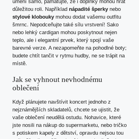
umění samo, pamatujte, že i doplňky mohou hrát
důležitou roli. Například
nápadité šperky
nebo
stylové klobouky
mohou dodat vašemu outfitu
šmrnc. Nepodceňujte také sílu vrstvení! Sako
nebo lehký cardigan mohou poskytnout nejen
teplo, ale i elegantní prvek, který spojí vaše
barevné verze. A nezapomeňte na pohodlné boty;
budete chtít tančit v rytmu hudby, ne se trápit na
místě.
Jak se vyhnout nevhodnému
oblečení
Když plánujete navštívit koncert jednoho z
nejznámějších skladatelů, chcete se ujistit, že
vaše oblečení neudělá ostudu. Nohavice, které
jste nosili na nákup do supermarketu, nebo tričko
s potiskem kapely z dětství, opravdu nejsou tou