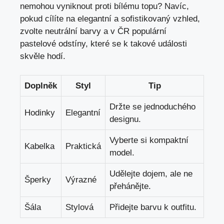
nemohou vyniknout proti bílému topu? Navíc,
pokud cílíte na elegantní a sofistikovaný vzhled,
zvolte neutrální barvy a v ČR populární
pastelové odstíny, které se k takové události
skvěle hodí.
Doplněk
Styl
Tip
Držte se jednoduchého
Hodinky
Elegantní
designu.
Vyberte si kompaktní
Kabelka
Praktická
model.
Udělejte dojem, ale ne
Šperky
Výrazné
přehánějte.
Šála
Stylová
Přidejte barvu k outfitu.