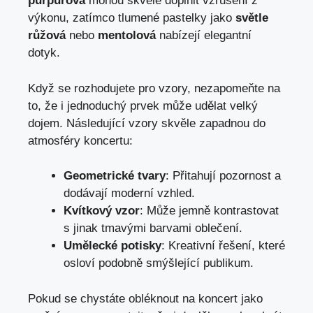
purpurová
mohou skvěle doplnit vzrušení z
výkonu, zatímco tlumené pastelky jako
světle
růžová
nebo
mentolová
nabízejí elegantní
dotyk.
Když se rozhodujete pro vzory, nezapomeňte na
to, že i jednoduchý prvek může udělat velký
dojem. Následující vzory skvěle zapadnou do
atmosféry koncertu:
Geometrické tvary
: Přitahují pozornost a
dodávají moderní vzhled.
Kvítkový vzor
: Může jemně kontrastovat
s jinak tmavými barvami oblečení.
Umělecké potisky
: Kreativní řešení, které
osloví podobně smýšlející publikum.
Pokud se chystáte obléknout na koncert jako