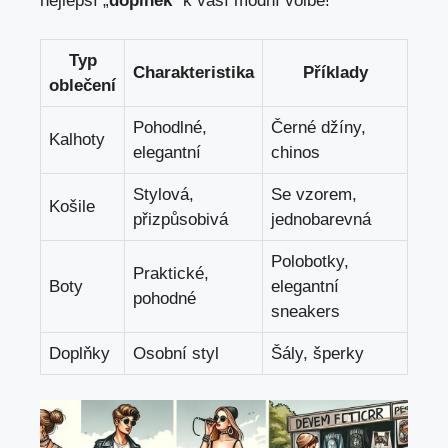
nejlepší „
doplněk
“ k vaší módní volbě!
Typ
Charakteristika
Příklady
oblečení
Pohodlné,
Černé džíny,
Kalhoty
elegantní
chinos
Stylová,
Se vzorem,
Košile
přizpůsobivá
jednobarevná
Polobotky,
Praktické,
Boty
elegantní
pohodné
sneakers
Doplňky
Osobní styl
Šály, šperky