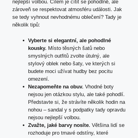
nejlepší volbou. Cílem je cítit se pohodlně, ale
zároveň se respektovat atmosféru události. Jak
se tedy vyhnout nevhodnému oblečení? Tady je
několik tipů:
Vyberte si elegantní, ale pohodlné
kousky.
Místo těsných šatů nebo
smyslných outfitů zvolte útulný, ale
stylový oblek nebo šaty, ve kterých si
budete moci užívat hudby bez pocitu
omezení.
Nezapomeňte na obuv.
Vhodné boty
nejsou jen otázkou stylu, ale také pohodlí.
Představte si, že strávíte několik hodin na
nohou – sandal y s podpatky tady opravdu
nejsou nejlepší volbou.
Zvažte, jaké barvy nosíte.
Většina lidí se
rozhoduje pro tmavé odstíny, které