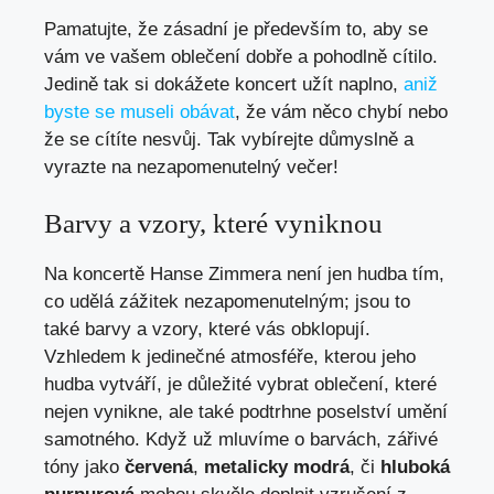
Pamatujte, že zásadní je především to, aby se
vám ve vašem oblečení dobře a pohodlně cítilo.
Jedině tak si dokážete koncert užít naplno,
aniž
byste se museli obávat
, že vám něco chybí nebo
že se cítíte nesvůj. Tak vybírejte důmyslně a
vyrazte na nezapomenutelný večer!
Barvy a vzory, které vyniknou
Na koncertě Hanse Zimmera není jen hudba tím,
co udělá zážitek nezapomenutelným; jsou to
také barvy a vzory, které vás obklopují.
Vzhledem k jedinečné atmosféře, kterou jeho
hudba vytváří, je důležité vybrat oblečení, které
nejen vynikne, ale také podtrhne poselství umění
samotného. Když už mluvíme o barvách, zářivé
tóny jako
červená
,
metalicky modrá
, či
hluboká