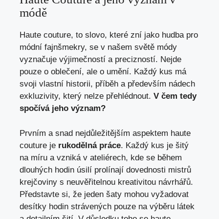
módě
Haute couture, to slovo, které zní jako hudba pro
módní fajnšmekry, se v našem světě módy
vyznačuje výjimečností a precizností. Nejde
pouze o oblečení, ale o umění. Každý kus má
svoji vlastní historii, příběh a především nádech
exkluzivity, který nelze přehlédnout.
V čem tedy
spočívá jeho význam?
Prvním a snad nejdůležitějším aspektem haute
couture je
rukodělná práce
. Každý kus je šitý
na míru a vzniká v ateliérech, kde se během
dlouhých hodin úsilí prolínají dovednosti mistrů
krejčoviny s neuvěřitelnou kreativitou návrhářů.
Představte si, že jeden šaty mohou vyžadovat
desítky hodin strávených pouze na výběru látek
a detailním šití. V důsledku toho se haute