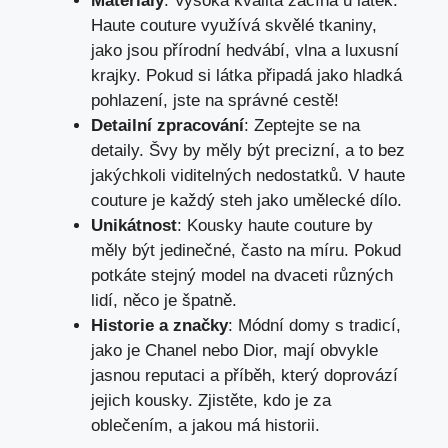
Materiály
: Vysoká kvalita začíná u látek.
Haute couture využívá skvělé tkaniny,
jako jsou přírodní hedvábí, vlna a luxusní
krajky. Pokud si látka připadá jako hladká
pohlazení, jste na správné cestě!
Detailní zpracování
: Zeptejte se na
detaily. Švy by měly být precizní, a to bez
jakýchkoli viditelných nedostatků. V haute
couture je každý steh jako umělecké dílo.
Unikátnost
: Kousky haute couture by
měly být jedinečné, často na míru. Pokud
potkáte stejný model na dvaceti různých
lidí, něco je špatně.
Historie a značky
: Módní domy s tradicí,
jako je Chanel nebo Dior, mají obvykle
jasnou reputaci a příběh, který doprovází
jejich kousky. Zjistěte, kdo je za
oblečením, a jakou má historii.