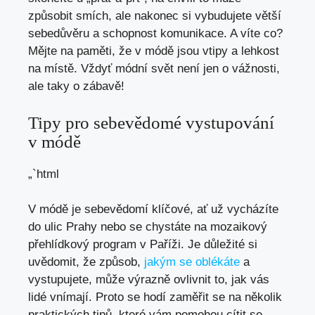
způsobit smích, ale nakonec si vybudujete větší
sebedůvěru a schopnost komunikace. A víte co?
Mějte na paměti, že v módě jsou vtipy a lehkost
na místě. Vždyť módní svět není jen o vážnosti,
ale taky o zábavě!
Tipy pro sebevědomé vystupování
v módě
„`html
V módě je sebevědomí klíčové, ať už vycházíte
do ulic Prahy nebo se chystáte na mozaikový
přehlídkový program v Paříži. Je důležité si
uvědomit, že způsob,
jakým se oblékáte
a
vystupujete, může výrazně ovlivnit to, jak vás
lidé vnímají. Proto se hodí zaměřit se na několik
praktických tipů, které vám pomohou cítit se