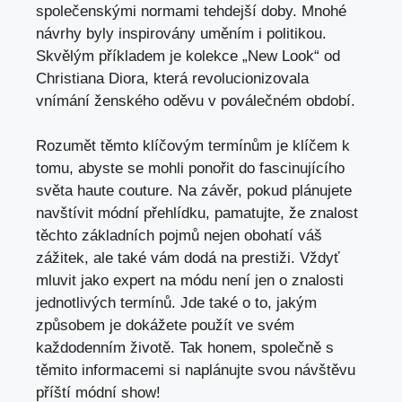
společenskými normami tehdejší doby. Mnohé
návrhy byly inspirovány uměním i politikou.
Skvělým příkladem je kolekce „New Look“ od
Christiana Diora, která revolucionizovala
vnímání ženského oděvu v poválečném období.
Rozumět těmto klíčovým termínům je klíčem k
tomu, abyste se mohli ponořit do fascinujícího
světa haute couture. Na závěr, pokud plánujete
navštívit módní přehlídku, pamatujte, že znalost
těchto základních pojmů nejen obohatí váš
zážitek, ale také vám dodá na prestiži. Vždyť
mluvit jako expert na módu není jen o znalosti
jednotlivých termínů. Jde také o to, jakým
způsobem je dokážete použít ve svém
každodenním životě. Tak honem, společně s
těmito informacemi si naplánujte svou návštěvu
příští módní show!