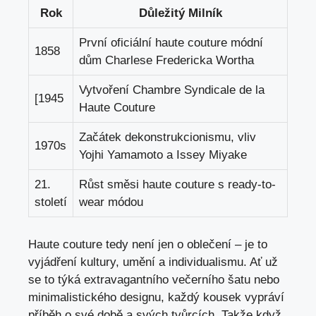
Rok
Důležitý Milník
První oficiální haute couture módní
1858
dům Charlese Fredericka Wortha
Vytvoření Chambre Syndicale de la
[1945
Haute Couture
Začátek dekonstrukcionismu, vliv
1970s
Yojhi Yamamoto a Issey Miyake
21.
Růst směsi haute couture s ready-to-
století
wear módou
Haute couture tedy není jen o oblečení – je to
vyjádření kultury, umění a individualismu. Ať už
se to týká extravagantního večerního šatu nebo
minimalistického designu, každý kousek vypráví
příběh o své době a svých tvůrcích. Takže když