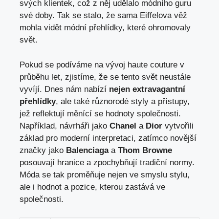
svých klientek, což z něj udělalo módního guru
své doby. Tak se stalo, že sama Eiffelova věž
mohla vidět módní přehlídky, které ohromovaly
svět.
Pokud se podíváme na vývoj haute couture v
průběhu let, zjistíme, že se tento svět neustále
vyvíjí. Dnes nám nabízí
nejen extravagantní
přehlídky
, ale také různorodé styly a přístupy,
jež reflektují měnící se hodnoty společnosti.
Například, návrháři jako
Chanel
a
Dior
vytvořili
základ pro moderní interpretaci, zatímco novější
značky jako
Balenciaga
a
Thom Browne
posouvají hranice a zpochybňují tradiční normy.
Móda se tak proměňuje nejen ve smyslu stylu,
ale i hodnot a pozice, kterou zastává ve
společnosti.