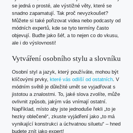
se jedná o prosté, ale výstižné věty, které se
snadno zapamatují. Tak proč nevyzkoušet?
Můžete si také pořizovat videa nebo podcasty od
módních expertů, kde se tyto termíny často
objevují. Buďte jako šéf, a to nejen co do vkusu,
ale i do výslovnosti!
Vytváření osobního stylu a slovníku
Osobní styl a jazyk, který používáte, mohou být
klíčovými prvky,
které vás odliší od ostatních
. V
módním světě je důležité umět se vyjadřovat s
jistotou a znalostmi. To, jaké slova zvolíte, může
ovlivnit způsob, jakým vás vnímají ostatní.
Například, místo aby jste jednoduše řekli „to je
hezky oblečené“, zkuste vyjádření jako „to má
vynikající konstrukci a úchvatnou siluetu“ – hned
budete znít jako expert!