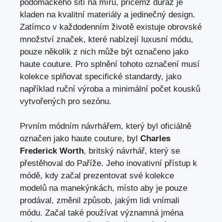
podomáckého šití na míru, přičemž důraz je
kladen na kvalitní materiály a jedinečný design.
Zatímco v každodenním životě existuje obrovské
množství značek, které nabízejí luxusní módu,
pouze několik z nich může být označeno jako
haute couture. Pro splnění tohoto označení musí
kolekce splňovat specifické standardy, jako
například ruční výroba a minimální počet kousků
vytvořených pro sezónu.
Prvním módním návrhářem, který byl oficiálně
označen jako haute couture, byl
Charles
Frederick Worth
, britský návrhář, který se
přestěhoval do Paříže. Jeho inovativní přístup k
módě, kdy začal prezentovat své kolekce
modelů na manekýnkách, místo aby je pouze
prodával, změnil způsob, jakým lidi vnímali
módu. Začal také používat významná jména