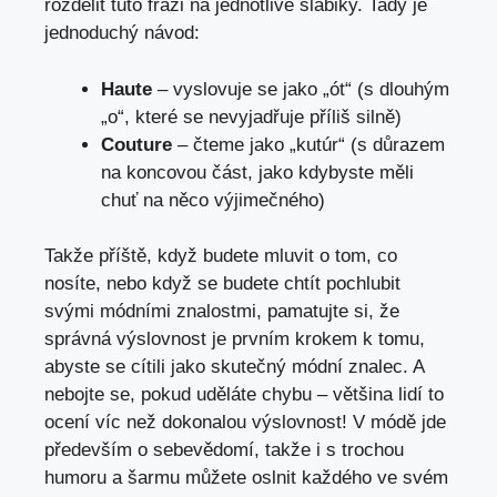
rozdělit tuto frázi na jednotlivé slabiky. Tady je
jednoduchý návod:
Haute
– vyslovuje se jako „ót“ (s dlouhým
„o“, které se nevyjadřuje příliš silně)
Couture
– čteme jako „kutúr“ (s důrazem
na koncovou část, jako kdybyste měli
chuť na něco výjimečného)
Takže příště, když budete mluvit o tom, co
nosíte, nebo když se budete chtít pochlubit
svými módními znalostmi, pamatujte si, že
správná výslovnost je prvním krokem k tomu,
abyste se cítili jako skutečný módní znalec. A
nebojte se, pokud uděláte chybu – většina lidí to
ocení víc než dokonalou výslovnost! V módě jde
především o sebevědomí, takže i s trochou
humoru a šarmu můžete oslnit každého ve svém