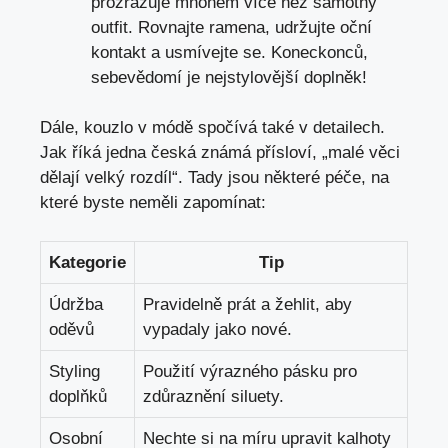
prozrazuje mnohem více než samotný
outfit. Rovnajte ramena, udržujte oční
kontakt a usmívejte se. Koneckonců,
sebevědomí je nejstylovější doplněk!
Dále, kouzlo v módě spočívá také v detailech.
Jak říká jedna česká známá přísloví, „malé věci
dělají velký rozdíl“. Tady jsou některé péče, na
které byste neměli zapomínat:
Kategorie
Tip
Údržba
Pravidelně prát a žehlit, aby
oděvů
vypadaly jako nové.
Styling
Použití výrazného pásku pro
doplňků
zdůraznění siluety.
Osobní
Nechte si na míru upravit kalhoty