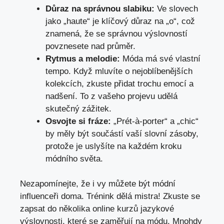
Důraz na správnou slabiku:
Ve slovech
jako „haute“ je klíčový důraz na „o“, což
znamená, že se správnou výslovností
povznesete nad průměr.
Rytmus a melodie:
Móda má své vlastní
tempo. Když mluvíte o nejoblíbenějších
kolekcích, zkuste přidat trochu emocí a
nadšení. To z vašeho projevu udělá
skutečný zážitek.
Osvojte si fráze:
„Prét-à-porter“ a „chic“
by měly být součástí vaší slovní zásoby,
protože je uslyšíte na každém kroku
módního světa.
Nezapomínejte, že i vy můžete být módní
influenceři doma. Trénink dělá mistra! Zkuste se
zapsat do několika online kurzů jazykové
výslovnosti, které se zaměřují na módu. Mnohdy