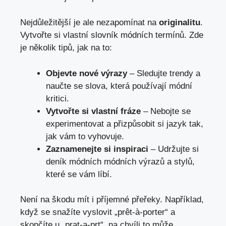
Nejdůležitější je ale nezapomínat na
originalitu
.
Vytvořte si vlastní slovník módních termínů. Zde
je několik tipů, jak na to:
Objevte nové výrazy
– Sledujte trendy a
naučte se slova, která používají módní
kritici.
Vytvořte si vlastní fráze
– Nebojte se
experimentovat a přizpůsobit si jazyk tak,
jak vám to vyhovuje.
Zaznamenejte si inspiraci
– Udržujte si
deník módních módních výrazů a stylů,
které se vám líbí.
Není na škodu mít i příjemné přeřeky. Například,
když se snažíte vyslovit „prêt-à-porter“ a
skončíte u „prat-a-prt“, na chvíli to může