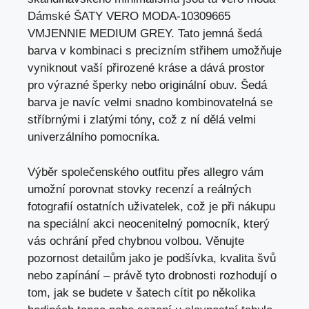
Dámské ŠATY VERO MODA-10309665
VMJENNIE MEDIUM GREY. Tato jemná šedá
barva v kombinaci s precizním střihem umožňuje
vyniknout vaší přirozené kráse a dává prostor
pro výrazné šperky nebo originální obuv. Šedá
barva je navíc velmi snadno kombinovatelná se
stříbrnými i zlatými tóny, což z ní dělá velmi
univerzálního pomocníka.
Výběr společenského outfitu přes allegro vám
umožní porovnat stovky recenzí a reálných
fotografií ostatních uživatelek, což je při nákupu
na speciální akci neocenitelný pomocník, který
vás ochrání před chybnou volbou. Věnujte
pozornost detailům jako je podšívka, kvalita švů
nebo zapínání – právě tyto drobnosti rozhodují o
tom, jak se budete v šatech cítit po několika