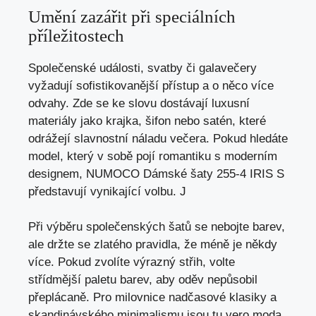
Umění zazářit při speciálních
příležitostech
Společenské události, svatby či galavečery
vyžadují sofistikovanější přístup a o něco více
odvahy. Zde se ke slovu dostávají luxusní
materiály jako krajka, šifon nebo satén, které
odrážejí slavnostní náladu večera. Pokud hledáte
model, který v sobě pojí romantiku s moderním
designem, NUMOCO Dámské šaty 255-4 IRIS S
představují vynikající volbu. J
Při výběru společenských šatů se nebojte barev,
ale držte se zlatého pravidla, že méně je někdy
více. Pokud zvolíte výrazný střih, volte
střídmější paletu barev, aby oděv nepůsobil
přeplácaně. Pro milovnice nadčasové klasiky a
skandinávského minimalismu jsou tu vero moda