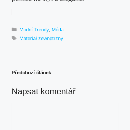
Rubriky
Modní Trendy
,
Móda
Štítky
Materiał zewnętrzny
Předchozí článek
Napsat komentář
Komentář