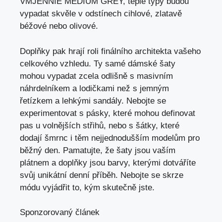
VMJENNIE MEDIUM GREY, teplé typy budou
vypadat skvěle v odstínech cihlové, zlatavě
béžové nebo olivové.
Doplňky pak hrají roli finálního architekta vašeho
celkového vzhledu. Ty samé dámské šaty
mohou vypadat zcela odlišně s masivním
náhrdelníkem a lodičkami než s jemným
řetízkem a lehkými sandály. Nebojte se
experimentovat s pásky, které mohou definovat
pas u volnějších střihů, nebo s šátky, které
dodají šmrnc i těm nejjednodušším modelům pro
běžný den. Pamatujte, že šaty jsou vaším
plátnem a doplňky jsou barvy, kterými dotváříte
svůj unikátní denní příběh. Nebojte se skrze
módu vyjádřit to, kým skutečně jste.
Sponzorovaný článek