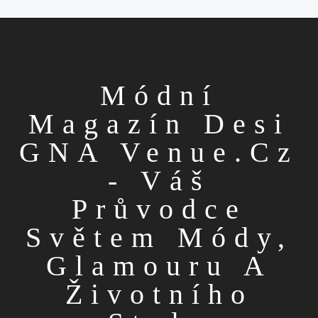
Módní
Magazín Desi
GNA Venue.cz
- Váš
Průvodce
Světem Módy,
Glamouru A
Životního