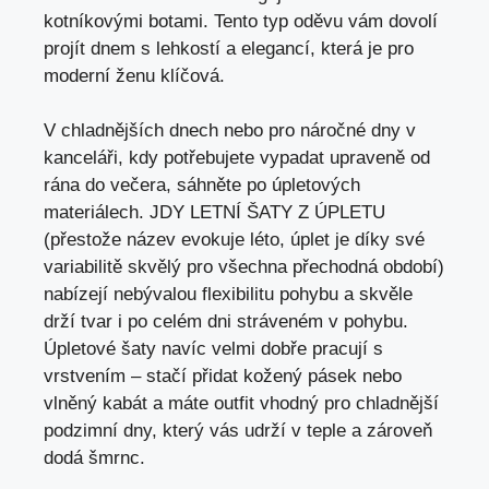
kotníkovými botami. Tento typ oděvu vám dovolí
projít dnem s lehkostí a elegancí, která je pro
moderní ženu klíčová.
V chladnějších dnech nebo pro náročné dny v
kanceláři, kdy potřebujete vypadat upraveně od
rána do večera, sáhněte po úpletových
materiálech. JDY LETNÍ ŠATY Z ÚPLETU
(přestože název evokuje léto, úplet je díky své
variabilitě skvělý pro všechna přechodná období)
nabízejí nebývalou flexibilitu pohybu a skvěle
drží tvar i po celém dni stráveném v pohybu.
Úpletové šaty navíc velmi dobře pracují s
vrstvením – stačí přidat kožený pásek nebo
vlněný kabát a máte outfit vhodný pro chladnější
podzimní dny, který vás udrží v teple a zároveň
dodá šmrnc.