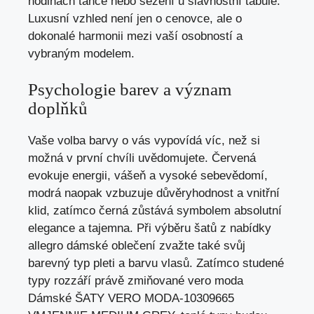
hodinách tance nebo sezení u slavnostní tabule.
Luxusní vzhled není jen o cenovce, ale o
dokonalé harmonii mezi vaší osobností a
vybraným modelem.
Psychologie barev a význam
doplňků
Vaše volba barvy o vás vypovídá víc, než si
možná v první chvíli uvědomujete. Červená
evokuje energii, vášeň a vysoké sebevědomí,
modrá naopak vzbuzuje důvěryhodnost a vnitřní
klid, zatímco černá zůstává symbolem absolutní
elegance a tajemna. Při výběru šatů z nabídky
allegro dámské oblečení zvažte také svůj
barevný typ pleti a barvu vlasů. Zatímco studené
typy rozzáří právě zmiňované vero moda
Dámské ŠATY VERO MODA-10309665