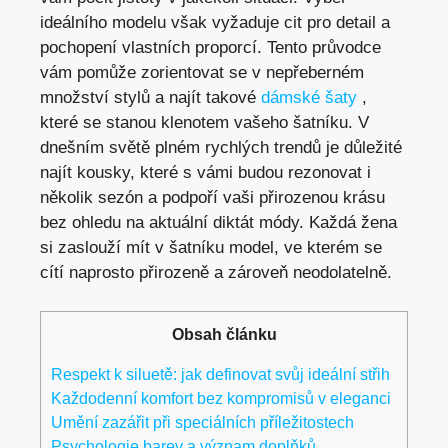
ideálního modelu však vyžaduje cit pro detail a
pochopení vlastních proporcí. Tento průvodce
vám pomůže zorientovat se v nepřeberném
množství stylů a najít takové
dámské šaty
,
které se stanou klenotem vašeho šatníku. V
dnešním světě plném rychlých trendů je důležité
najít kousky, které s vámi budou rezonovat i
několik sezón a podpoří vaši přirozenou krásu
bez ohledu na aktuální diktát módy. Každá žena
si zaslouží mít v šatníku model, ve kterém se
cítí naprosto přirozeně a zároveň neodolatelně.
Obsah článku
Respekt k siluetě: jak definovat svůj ideální střih
Každodenní komfort bez kompromisů v eleganci
Umění zazářit při speciálních příležitostech
Psychologie barev a význam doplňků