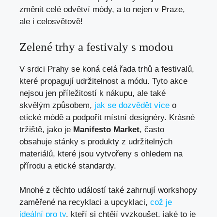
změnit celé odvětví módy, a to nejen v Praze,
ale i celosvětově!
Zelené trhy a festivaly s modou
V srdci Prahy se koná celá řada trhů a festivalů,
které propagují udržitelnost a módu. Tyto akce
nejsou jen příležitostí k nákupu, ale také
skvělým způsobem,
jak se dozvědět více
o
etické módě a podpořit místní designéry. Krásné
tržiště, jako je
Manifesto Market
, často
obsahuje stánky s produkty z udržitelných
materiálů, které jsou vytvořeny s ohledem na
přírodu a etické standardy.
Mnohé z těchto událostí také zahrnují workshopy
zaměřené na recyklaci a upcyklaci,
což je
ideální pro ty
, kteří si chtějí vyzkoušet, jaké to je