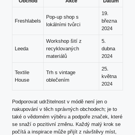
Obchod
Akce
Datum
19.
Pop-up shop s
Freshlabels
března
lokálními tvůrci
2024
Workshop šití z
5.
Leeda
recyklovaných
dubna
materiálů
2024
25.
Textile
Trh s vintage
května
House
oblečením
2024
Podporovat udržitelnost v módě není jen o
nakupování v těch správných obchodech; je to
také o vědomém výběru a podpoře značek, které
se snaží o pozitivní změnu. Každý malý krok se
počítá a inspirace může přijít z návštěvy míst,