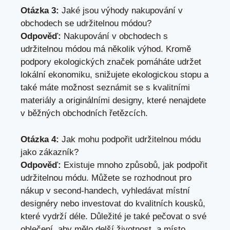
Otázka 3:
Jaké jsou výhody nakupování v
obchodech se udržitelnou módou?
Odpověď:
Nakupování v obchodech s
udržitelnou módou má několik výhod. Kromě
podpory ekologických značek pomáháte udržet
lokální ekonomiku, snižujete ekologickou stopu a
také máte možnost seznámit se s kvalitními
materiály a originálními designy, které nenajdete
v běžných obchodních řetězcích.
Otázka 4:
Jak mohu podpořit udržitelnou módu
jako zákazník?
Odpověď:
Existuje mnoho způsobů, jak podpořit
udržitelnou módu. Můžete se rozhodnout pro
nákup v second-handech, vyhledávat místní
designéry nebo investovat do kvalitních kousků,
které vydrží déle. Důležité je také pečovat o své
oblečení, aby mělo delší životnost, a místo