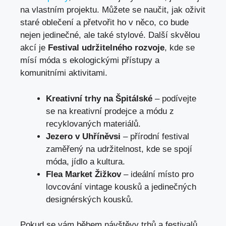
na vlastním projektu. Můžete se naučit, jak oživit
staré oblečení a přetvořit ho v něco, co bude
nejen jedinečné, ale také stylové. Další skvělou
akcí je
Festival udržitelného rozvoje
, kde se
mísí móda s ekologickými přístupy a
komunitními aktivitami.
Kreativní trhy na Špitálské
– podívejte
se na kreativní prodejce a módu z
recyklovaných materiálů.
Jezero v Uhříněvsi
– přírodní festival
zaměřený na udržitelnost, kde se spojí
móda, jídlo a kultura.
Flea Market Žižkov
– ideální místo pro
lovcování vintage kousků a jedinečných
designérských kousků.
Pokud se vám během návštěvy trhů a festivalů