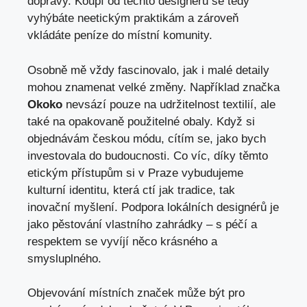
dopravy. Koupí od těchto designerů se tedy
vyhýbáte neetickým praktikám a zároveň
vkládáte peníze do místní komunity.
Osobně mě vždy fascinovalo, jak i malé detaily
mohou znamenat velké změny. Například značka
Okoko
nevsází pouze na udržitelnost textilií, ale
také na opakovaně použitelné obaly. Když si
objednávám českou módu, cítím se, jako bych
investovala do budoucnosti. Co víc, díky těmto
etickým přístupům si v Praze vybudujeme
kulturní identitu, která ctí jak tradice, tak
inovační myšlení. Podpora lokálních designérů je
jako pěstování vlastního zahrádky – s péčí a
respektem se vyvíjí něco krásného a
smysluplného.
Objevování místních značek může být pro