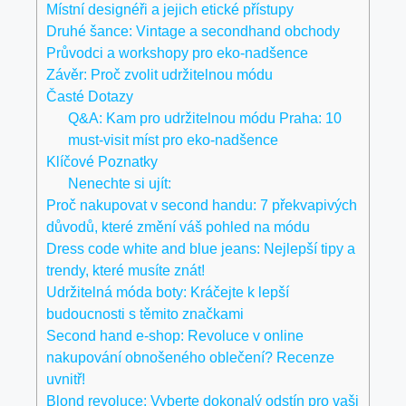
Místní designéři a jejich etické přístupy
Druhé šance: Vintage a secondhand obchody
Průvodci a workshopy pro eko-nadšence
Závěr: Proč zvolit udržitelnou módu
Časté Dotazy
Q&A: Kam pro udržitelnou módu Praha: 10
must-visit míst pro eko-nadšence
Klíčové Poznatky
Nenechte si ujít:
Proč nakupovat v second handu: 7 překvapivých
důvodů, které změní váš pohled na módu
Dress code white and blue jeans: Nejlepší tipy a
trendy, které musíte znát!
Udržitelná móda boty: Kráčejte k lepší
budoucnosti s těmito značkami
Second hand e-shop: Revoluce v online
nakupování obnošeného oblečení? Recenze
uvnitř!
Blond revoluce: Vyberte dokonalý odstín pro vaši