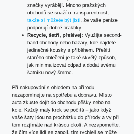
značky vyrábějí. Mnoho pražských
obchodů se snaží o transparentnost,
takže si můžete být jisti
, že vaše peníze
podporují dobré praktiky.
Recycle, šetři, přešívej:
Využijte second-
hand obchody nebo bazary, kde najdete
jedinečné kousky s příběhem. Přešití
starého oblečení je také skvělý způsob,
jak minimalizovat odpad a dodat svému
šatníku nový šmrnc.
Při nakupování s ohledem na přírodu
nezapomínejte na spotřebu a dopravu. Místo
auta zkuste dojít do obchodu pěšky nebo na
kole. Každý malý krok se počítá – jako když
vaše šaty jdou na procházku do přírody a vy při
tom rozjímáte nad krásou okolí. A nezapomeňte,
že čím více lidí se zapojí, tím rychleji se může