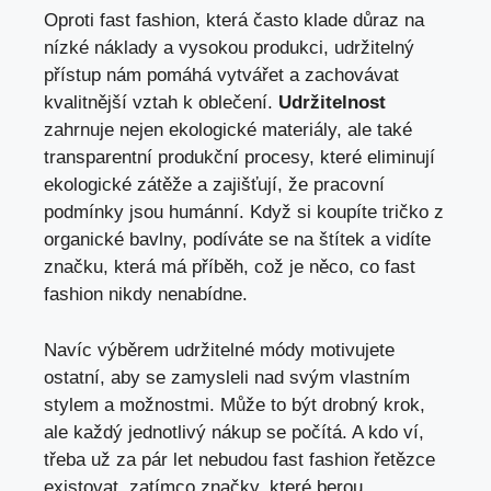
Oproti fast fashion, která často klade důraz na
nízké náklady a vysokou produkci, udržitelný
přístup nám pomáhá vytvářet a zachovávat
kvalitnější vztah k oblečení.
Udržitelnost
zahrnuje nejen ekologické materiály, ale také
transparentní produkční procesy, které eliminují
ekologické zátěže a zajišťují, že pracovní
podmínky jsou humánní. Když si koupíte tričko z
organické bavlny, podíváte se na štítek a vidíte
značku, která má příběh, což je něco, co fast
fashion nikdy nenabídne.
Navíc výběrem udržitelné módy motivujete
ostatní, aby se zamysleli nad svým vlastním
stylem a možnostmi. Může to být drobný krok,
ale každý jednotlivý nákup se počítá. A kdo ví,
třeba už za pár let nebudou fast fashion řetězce
existovat, zatímco značky, které berou