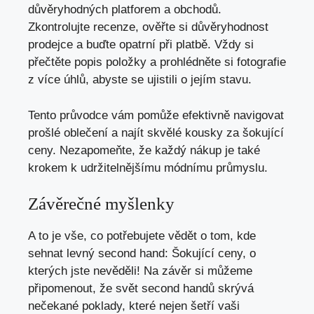
důvěryhodných platforem a obchodů.
Zkontrolujte recenze, ověřte si důvěryhodnost
prodejce a buďte opatrní ⁣při platbě. Vždy si
přečtěte popis položky a prohlédněte si fotografie
z více úhlů, abyste se ujistili o jejím stavu.
Tento průvodce vám pomůže efektivně navigovat
⁤prošlé oblečení a najít skvělé kousky​ za šokující
ceny. Nezapomeňte, že každý nákup je také
krokem k‍ udržitelnějšímu módnímu průmyslu.
Závěrečné myšlenky
A to ​je vše, co ‍potřebujete‍ vědět o tom, kde
sehnat levný second ⁢hand: Šokující ceny, o
kterých jste nevěděli! Na závěr si můžeme
připomenout, že svět ‌second handů skrývá
nečekané poklady, ⁣které ⁤nejen šetří⁤ vaši