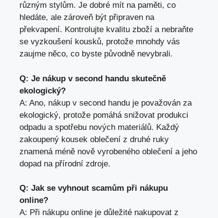
různým stylům. Je dobré mít na paměti, co
⁣hledáte, ale zároveň být připraven na
překvapení. Kontrolujte kvalitu zboží a nebraňte
se vyzkoušení kousků, protože mnohdy vás
zaujme něco, ⁣co⁤ byste původně nevybrali.
Q: Je nákup v second handu skutečně
ekologický?
A: Ano, nákup v second handu je považován‌ za
ekologický, protože ⁤pomáhá snižovat ‌produkci
odpadu a ‌spotřebu nových materiálů.⁣ Každý
zakoupený kousek ⁤oblečení z ​druhé ruky
znamená méně nově vyrobeného oblečení a jeho
dopad na⁢ přírodní⁣ zdroje.
Q: Jak se vyhnout scamům při ‌nákupu
online?
A: Při ⁣nákupu online je důležité nakupovat z