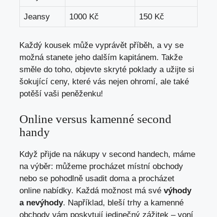
Jeansy
1000 Kč
150 Kč
Každý kousek může vyprávět příběh, a vy se
možná stanete jeho dalším kapitánem. Takže
směle do toho, objevte skryté poklady a užijte si
šokující ceny,‍ které vás nejen ohromí, ‌ale ⁣také
potěší vaši peněženku!
Online versus kamenné second
handy
Když přijde na nákupy v second handech, máme
na výběr: můžeme procházet místní obchody
nebo se pohodlně usadit doma a procházet
online nabídky. ⁤Každá možnost má své
výhody
a nevýhody
. Například, bleší trhy a kamenné
obchody ​vám poskytují jedinečný zážitek – voní