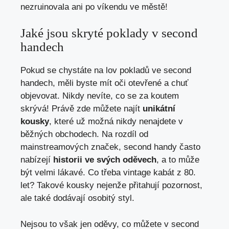
‍nezruinovala ani po víkendu​ ve městě!
Jaké jsou skryté poklady v‌ second
handech
Pokud se chystáte ‍na lov pokladů ve second
handech,⁤ měli byste mít oči otevřené a chuť
objevovat. Nikdy⁣ nevíte, co se za koutem
skrývá! Právě​ zde můžete najít
unikátní
kousky
, které už možná nikdy nenajdete v
běžných obchodech.​ Na rozdíl od
mainstreamových značek, second handy často
nabízejí⁤
historii ve svých ⁢oděvech
, a to ⁤může
být velmi lákavé. Co třeba vintage kabát z 80.​
let? Takové kousky nejenže přitahují pozornost,
ale také dodávají osobitý‌ styl.
Nejsou to však‌ jen oděvy,‌ co můžete v second