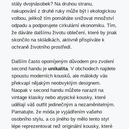
stály dvojnásobek? Na druhou stranu,
nakupování ⁢z druhé ruky může být i ekologickou
volbou, jelikož tím pomáháte snižovat množství
odpadu a podporujete cirkulární ekonomiku. ‍Tím,
že dáváte dalšímu životu oblečení, které by jinak
skončilo na skládkách,⁤ aktivně přispíváte k
ochraně životního prostředí.
Dalším⁤ často opomíjeným důvodem pro zvolení
second handu je
unikalita
. V obchodech najdete
spoustu moderních kousků, ale málokdy vás
překvapí nějakým neobvyklým designem.
⁣Naopak v second handu můžete narazit na
vintage klasiky nebo​ atypické kousky, které
udělají ‌váš outfit jedinečným a nezaměnitelným.
Pamatujte, že ⁣móda je vyjádřením vašeho
osobního stylu,⁣ a co jiného by mělo tento styl
lépe‍ reprezentovat než originální kousky, které