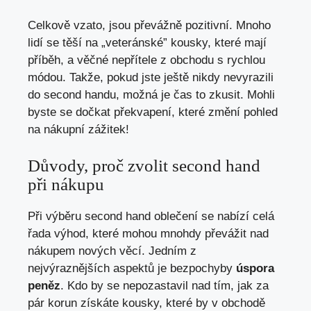
Celkově vzato, jsou převážně pozitivní. Mnoho
lidí se těší na „veteránské” kousky, ⁤které mají
příběh,⁢ a věčné nepřítele z obchodu s rychlou
módou. ⁣Takže, pokud jste ještě nikdy ⁣nevyrazili
do second handu, možná ⁣je čas to⁣ zkusit. Mohli
byste se dočkat překvapení, které změní pohled
na nákupní zážitek!
Důvody, ⁣proč zvolit second ⁢hand
při nákupu
Při výběru second hand oblečení ‍se nabízí celá
řada výhod, ‌které ⁣mohou mnohdy‍ převážit nad
‍nákupem⁢ nových ⁤věcí. Jedním z
nejvýraznějších aspektů je bezpochyby
úspora
peněz
. Kdo by se nepozastavil nad ⁤tím, jak ​za
‍pár korun získáte kousky, které by⁤ v obchodě ​