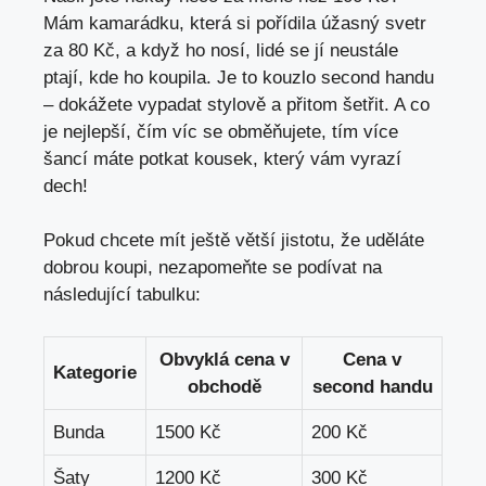
Mám kamarádku, která ⁤si pořídila úžasný svetr
za 80 Kč, a ​když ho nosí, lidé se‍ jí neustále
ptají, kde ho koupila. Je to⁢ kouzlo second handu​
– dokážete vypadat stylově a přitom⁢ šetřit. A co
je nejlepší, čím​ víc ‌se obměňujete, tím více
šancí máte potkat kousek, který vám vyrazí
dech!
Pokud chcete mít ještě větší jistotu,⁢ že⁢ uděláte
dobrou koupi, nezapomeňte se podívat na
následující tabulku:
Obvyklá cena v
Cena v
Kategorie
obchodě
second handu
Bunda
1500 Kč
200 Kč
Šaty
1200 ⁢Kč
300 ⁤Kč