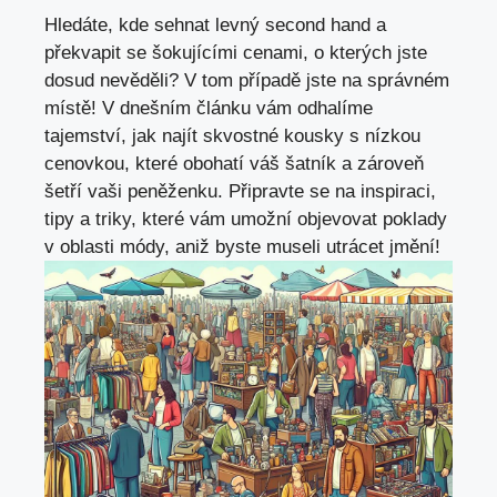
Hledáte, kde sehnat levný second hand ‍a
překvapit se šokujícími cenami, o kterých jste⁢
dosud nevěděli? V tom ‌případě jste na správném
místě! V dnešním článku vám odhalíme
tajemství, jak najít skvostné ​kousky s⁢ nízkou⁢
cenovkou, které obohatí váš šatník a zároveň
šetří vaši peněženku. Připravte se na inspiraci,
⁤tipy a triky, ⁤které vám umožní objevovat poklady
v ⁣oblasti módy,⁣ aniž byste museli utrácet ⁤jmění!