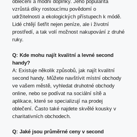
oblečení a módní doplňky. Jeho ⁢popularita
vzrůstá ‍díky‍ rostoucímu povědomí o
udržitelnosti a ekologických přístupech k módě.
Lidé chtějí šetřit nejen peníze, ale i ⁤životní
prostředí,‍ a tak volí možnost nakupování z druhé​
ruky.
Q: Kde mohu najít kvalitní a levné second
handy?
A: Existuje několik způsobů, jak najít ⁣kvalitní
second handy. Můžete navštívit místní obchody
ve vašem⁢ městě, vyhledat‌ druhotné obchody
online, nebo se podívat na sociální‌ sítě a
⁣aplikace, které se specializují na‍ prodej
oblečení. Často také ⁣najdete skvělé kousky v ​
charitativních obchodech.
Q: Jaké jsou průměrné ceny​ v second