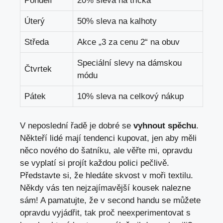
Pondělí
20% sleva na trička
Úterý
50% ⁣sleva na kalhoty
Středa
Akce „3 za cenu 2“ na obuv
Speciální slevy na dámskou
Čtvrtek
módu
Pátek
10% sleva na celkový nákup
V ⁤neposlední řadě je ‍dobré se
vyhnout spěchu
.
Někteří lidé mají tendenci kupovat, jen aby měli
něco nového do šatníku, ale⁣ věřte mi, ‍opravdu
se vyplatí si projít každou ⁤polici pečlivě.
Představte si, ⁤že ​hledáte skvost v ‍moři textilu.
Někdy ​vás⁤ ten nejzajímavější kousek nalezne
sám! A pamatujte,‌ že v second handu ⁤se ‍můžete
opravdu vyjádřit, tak proč ‌neexperimentovat s