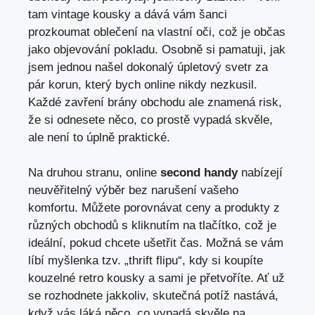
tam vintage kousky a dává vám šanci
prozkoumat oblečení na vlastní oči, ⁢což je občas
jako objevování pokladu. Osobně si‍ pamatuji, jak
jsem jednou našel dokonalý úpletový svetr za
pár⁣ korun, který bych online nikdy nezkusil.
Každé zavření brány obchodu ‍ale ​znamená risk,
že si odnesete něco, co prostě vypadá​ skvěle,
ale není to úplně praktické.
Na druhou stranu, online
second handy
nabízejí ​
neuvěřitelný⁢ výběr‌ bez narušení vašeho
komfortu. Můžete porovnávat ceny a produkty z
různých obchodů s kliknutím na tlačítko, což je
ideální, pokud chcete‌ ušetřit čas. Možná se vám
líbí myšlenka tzv. „thrift flipu“, kdy si ‍koupíte
kouzelné retro kousky a sami⁢ je přetvoříte. Ať už
se rozhodnete jakkoliv, skutečná potíž nastává,
když vás láká něco, co vypadá skvěle na