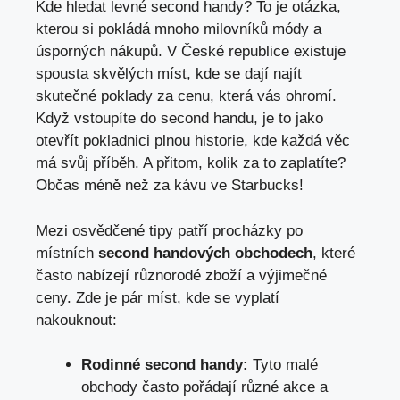
Kde hledat levné⁤ second handy? To je otázka,
kterou si pokládá⁤ mnoho milovníků módy a
úsporných nákupů. V České republice existuje
spousta ​skvělých míst,​ kde se dají najít
skutečné poklady⁤ za cenu, která​ vás ohromí.
Když vstoupíte do second handu, je to jako
otevřít pokladnici ⁢plnou⁢ historie, kde každá ‍věc
⁤má svůj příběh. A přitom, ‌kolik za to zaplatíte?⁢
Občas méně než za ⁤kávu⁢ ve ⁤Starbucks!
Mezi ⁤osvědčené tipy⁢ patří procházky po
místních
second handových obchodech
, které
často nabízejí různorodé zboží ‍a výjimečné
ceny. Zde ⁣je pár míst, kde se ​vyplatí
nakouknout:
Rodinné second handy:
Tyto‍ malé
obchody často pořádají různé akce ⁢a