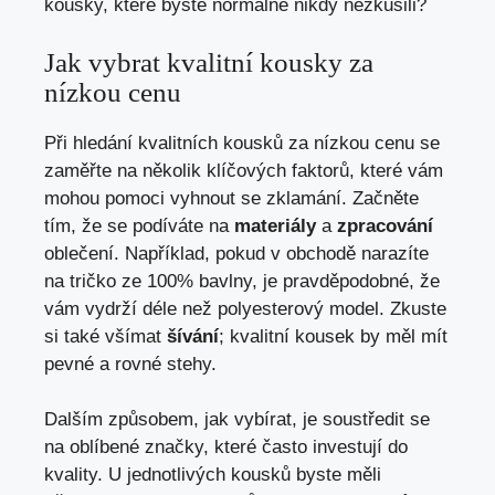
kousky, které byste​ normálně nikdy‍ nezkusili?
Jak vybrat kvalitní kousky za
nízkou cenu
Při hledání ⁢kvalitních kousků za nízkou cenu se
zaměřte na ⁤několik klíčových faktorů, které vám
mohou pomoci vyhnout se zklamání. Začněte
⁢tím, že se podíváte na
materiály
a
zpracování
⁢oblečení. ‍Například, pokud​ v obchodě narazíte
na tričko ze 100%⁤ bavlny, je pravděpodobné, že
vám vydrží ⁣déle než polyesterový model. ‌Zkuste
si ⁣také všímat
šívání
; kvalitní kousek by měl mít
pevné a rovné stehy.
Dalším způsobem,‍ jak vybírat, je soustředit se
na oblíbené značky, které ‌často⁤ investují do
kvality. U jednotlivých kousků⁣ byste měli