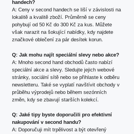
handech?
A: Ceny v second handech se⁣ liší v závislosti na
lokalitě a kvalitě zboží. Průměrně se ceny
pohybují od 50 Kč do 300 Kč za kus. Můžete​
však⁤ narazit na šokující nabídky, kdy najdete
⁢značkové oblečení za pár desítek⁢ korun.
Q: ‌Jak mohu najít speciální slevy nebo akce?
A: Mnoho second ‌hand obchodů často nabízí​
speciální akce a slevy. Sledujte jejich webové
stránky, ‌sociální sítě nebo se přihlaste ⁤k odběru
newsletteru. Také ⁣se vyplatí navštívit obchody v
‍průběhu výprodejů nebo během sezónních
změn, kdy ⁤se zbavují starších‌ kolekcí.
Q:⁤ Jaké tipy byste doporučili pro efektivní
nakupování v second handu?
A: Doporučuji mít trpělivost a být otevřený