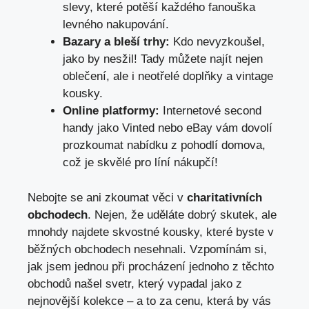
‌slevy, které potěší každého‌ fanouška
levného nakupování.
Bazary a bleší trhy:
Kdo nevyzkoušel,
jako by nesžil! Tady ⁢můžete najít nejen
‍oblečení, ale i neotřelé doplňky a vintage
kousky.
Online platformy:
Internetové second ​
handy jako Vinted nebo ‌eBay vám⁣ dovolí
prozkoumat nabídku z pohodlí domova,
což je skvělé pro líní nákupčí!
Nebojte se ani zkoumat věci ​v
charitativních⁢
obchodech
. Nejen, že uděláte⁤ dobrý ⁢skutek, ale
mnohdy najdete skvostné kousky, které byste v
běžných obchodech ‍nesehnali. Vzpomínám si,
jak jsem⁤ jednou ‍při procházení jednoho z těchto
obchodů ⁢našel ​svetr, který vypadal jako z
nejnovější kolekce – a to za cenu, která by vás