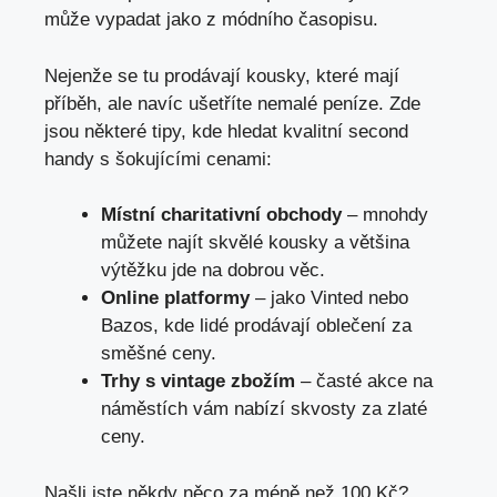
může vypadat jako z módního ⁣časopisu.
Nejenže se tu ‍prodávají kousky, které mají
příběh, ale navíc ušetříte⁢ nemalé peníze. Zde
jsou některé tipy, kde hledat kvalitní second
handy s šokujícími cenami:
Místní charitativní obchody
– mnohdy
můžete najít skvělé ⁤kousky ​a většina
výtěžku jde na dobrou věc.
Online platformy
–⁤ jako ⁢Vinted ⁣nebo
Bazos, kde lidé prodávají oblečení za
směšné ceny.
Trhy⁢ s⁢ vintage zbožím
–⁤ časté akce na
náměstích vám nabízí skvosty za zlaté
ceny.
Našli ⁢jste ⁣někdy něco za méně než 100 Kč?