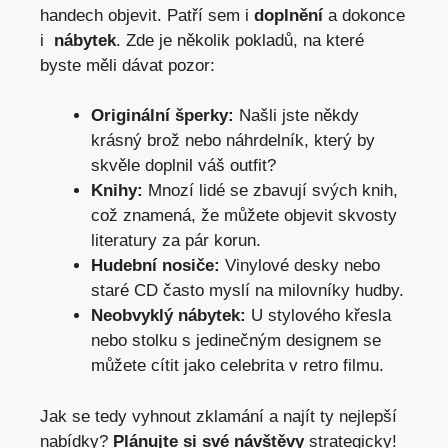
handech⁣ objevit. Patří sem i‍
doplnění
a dokonce
i ‌
nábytek
. Zde je několik pokladů, na které
byste měli dávat pozor:
Originální šperky:
Našli jste někdy
krásný⁢ brož nebo náhrdelník, který by
skvěle doplnil váš outfit?
Knihy:
Mnozí lidé se zbavují svých knih,
⁢což‌ znamená, že můžete objevit skvosty
literatury za pár korun.
Hudební nosiče:
‍Vinylové desky nebo
staré CD často myslí na milovníky ⁣hudby.
Neobvyklý nábytek:
U ‍stylového křesla
nebo⁢ stolku s ‌jedinečným designem se
můžete cítit jako⁢ celebrita v retro filmu.
Jak se tedy vyhnout zklamání ⁤a‌ najít ⁣ty‌ nejlepší
nabídky?‌
Plánujte si své ‍návštěvy
strategicky!