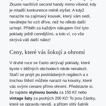
Zkuste navštívit second handy mimo‌ víkend, kdy
je mladší konkurence méně slyšet. A když
narazíte na zajímavý kousek, který vám sedí,
neváhejte ho ‌vzít⁤ dříve, než ⁤ho někdo další
uchopí. Příběh za každým nákupem činí tyto
poklady ještě cennějšími, a​ kdo ví,⁤ co vše
skrývá ‌váš další nález!
Ceny, které vás šokují a ohromí
V ⁣druhé ruce‍ se často ukrývají poklady, které
byste v běžných obchodech nikde nenalezli.
Stačí se projít ​po poskládaných regálech ⁣a s
trochou štěstí můžete narazit na kousky, které
vás svými cenami přímo ohromí. Představte si,
‌že najdete‌
stylovou bundu
za ⁢150 Kč​ nebo
vintage šaty
za pouhých⁣ 200 Kč! To jsou částky,
které se ⁣opravdu nevidí, a přitom⁣ slitý šatník