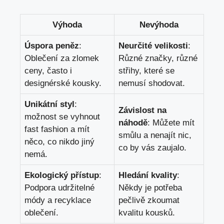
Výhoda
Nevýhoda
Úspora peněz
:
Neurčité velikosti
:
Oblečení za zlomek
Různé ⁤značky, různé
ceny, často i
střihy, které se
designérské kousky.
‌nemusí ⁤shodovat.
Unikátní styl
:
Závislost na
možnost se vyhnout
náhodě
: Můžete mít
‌fast‌ fashion​ a mít
smůlu a nenajít nic,
něco, co nikdo‌ jiný
co by vás⁤ zaujalo.
nemá.
Ekologický přístup
:
Hledání kvality
:
Podpora⁤ udržitelné⁤
Někdy⁤ je potřeba
módy a recyklace
pečlivě zkoumat
oblečení.
kvalitu ​kousků.