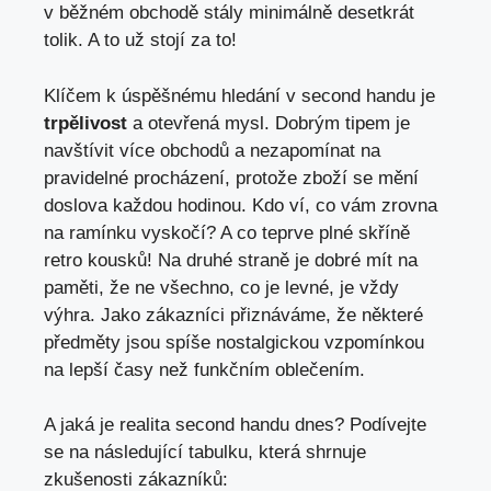
‍v běžném obchodě stály ​minimálně desetkrát
tolik. A to už stojí za to!
Klíčem k úspěšnému hledání⁣ v second handu je
trpělivost
a otevřená mysl. Dobrým tipem je
⁤navštívit více obchodů a nezapomínat na
pravidelné ⁤procházení, protože zboží se mění
doslova každou hodinou. Kdo ví, co ‍vám zrovna
na ramínku​ vyskočí?​ A co teprve ‍plné skříně
retro kousků!⁣ Na druhé straně je dobré mít na
paměti, že ne všechno, co je levné, je vždy
výhra. Jako⁣ zákazníci přiznáváme, že některé
předměty⁤ jsou ⁤spíše nostalgickou vzpomínkou
na lepší časy než funkčním oblečením.
A jaká je ​realita second handu dnes?‌ Podívejte
se na následující ⁤tabulku, která shrnuje​
zkušenosti zákazníků: