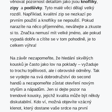
věnovat pozornost detailům jako jsou
knoflíky
,
zipy
‌ a
podšívky
. Tyto malé věci‌ dělají velký
rozdíl.⁣ Například,⁤ kvalitní zip se nezkazí po
prvním použití a knoflíky se nepouští.​ Pokud
⁣narazíte na něco příjemného,‍ neváhejte a zkuste
si ‍to. Značka nemusí‌ mít velké jméno, ale pokud
vypadá dobře ‌a cítíte se v tom pohodlně, je to⁢
celkem výhra!
Na​ závěr nezapomeňte, že hledání skvělých
kousků je často jako lov na‌ poklady ⁤– vyžaduje
to trochu trpělivosti, ale i obrovské odměny. Tak
se ‌vydejte ​na svá dobrodružství ​do second
handů a‌ nezapomeňte zůstat otevření novým
‍stylům a nápadům. Jen si dejte pozor⁢ na⁣
trendové kousky, jejichž kvalita může být někdy
diskutabilní.‍ Kdo ví, možná objevíte vzácný
klenot, který⁢ dostane vaše srdce na první