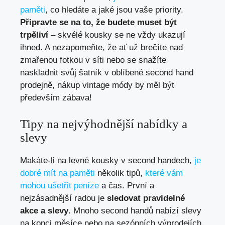
paměti
, co hledáte a jaké jsou vaše priority.
Připravte se na ‌to, že budete muset být
trpěliví
‌– skvélé kousky se ne⁣ vždy ukazují
ihned. A nezapomeňte, že ať už brečíte nad⁤
zmařenou fotkou v síti nebo⁤ se ​snažíte
naskladnit svůj šatník v oblíbené second hand
⁣prodejně, nákup vintage módy⁤ by měl ⁢být‍
především zábava!
Tipy na nejvýhodnější nabídky a
slevy
Makáte-li na​ levné kousky v​ second handech,
je
dobré mít na paměti
několik ​tipů,
které vám
mohou ušetřit peníze
a čas. První a
nejzásadnější radou je
sledovat pravidelné
akce a slevy
. Mnoho second handů nabízí slevy
na konci měsíce nebo na sezónních výprodejích.