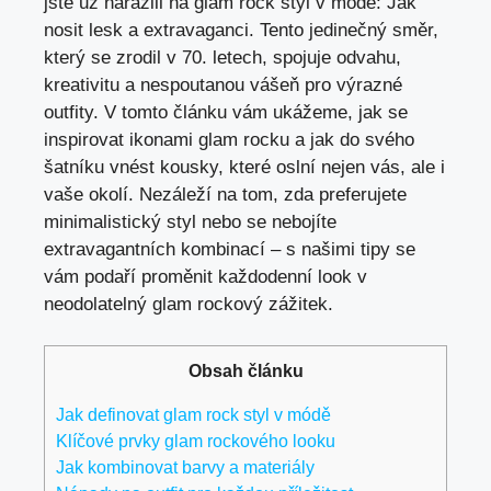
jste už narazili na glam rock styl v módě: Jak
nosit lesk a extravaganci. Tento jedinečný směr,
který se zrodil v 70. letech, spojuje odvahu,
kreativitu a nespoutanou vášeň pro výrazné
outfity. V tomto článku vám ukážeme, jak se
inspirovat ikonami glam rocku a jak do svého
šatníku vnést kousky, které oslní nejen vás, ale i
vaše okolí. Nezáleží na tom, zda preferujete
minimalistický styl nebo se nebojíte
extravagantních kombinací – s našimi tipy se
vám podaří proměnit každodenní look v
neodolatelný glam rockový zážitek.
Obsah článku
Jak definovat glam rock styl v módě
Klíčové prvky glam rockového looku
Jak kombinovat barvy a materiály