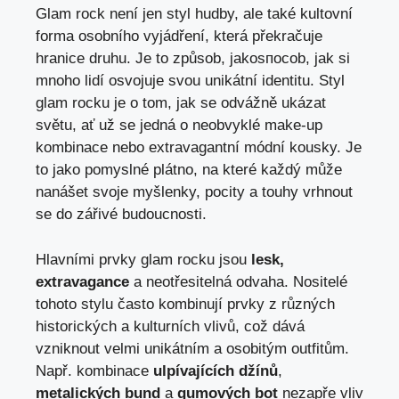
Glam rock není jen styl hudby, ale také kultovní
forma osobního vyjádření, která překračuje
hranice druhu. Je to způsob, jakosпосob, jak si
mnoho lidí osvojuje svou unikátní identitu. Styl
glam rocku je o tom, jak se odvážně ukázat
světu, ať už se jedná o neobvyklé make-up
kombinace nebo extravagantní módní kousky. Je
to jako pomyslné plátno, na které každý může
nanášet svoje myšlenky, pocity a touhy vrhnout
se do zářivé budoucnosti.
Hlavními prvky glam rocku jsou
lesk,
extravagance
a neotřesitelná odvaha. Nositelé
tohoto stylu často kombinují prvky z různých
historických a kulturních vlivů, což dává
vzniknout velmi unikátním a osobitým outfitům.
Např. kombinace
ulpívajících džínů
,
metalických bund
a
gumových bot
nezapře vliv