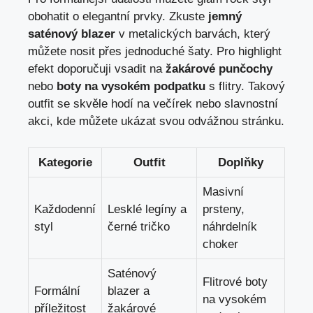
obohatit o elegantní prvky. Zkuste
jemný
saténový blazer
v metalických barvách, který
můžete nosit přes jednoduché šaty. Pro highlight
efekt doporučuji vsadit na
žakárové punčochy
nebo
boty na vysokém podpatku
s flitry. Takový
outfit se skvěle hodí na večírek nebo slavnostní
akci, kde můžete ukázat svou odvážnou stránku.
Kategorie
Outfit
Doplňky
Masivní
Každodenní
Lesklé legíny a
prsteny,
styl
černé tričko
náhrdelník
choker
Saténový
Flitrové boty
Formální
blazer a
na vysokém
příležitost
žakárové