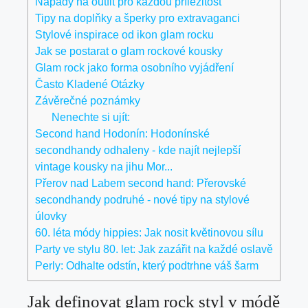
Nápady na outfit pro každou příležitost
Tipy na doplňky a šperky pro extravaganci
Stylové inspirace od ikon glam rocku
Jak se postarat o glam rockové kousky
Glam rock jako forma osobního vyjádření
Často Kladené Otázky
Závěrečné poznámky
Nenechte si ujít:
Second hand Hodonín: Hodonínské
secondhandy odhaleny - kde najít nejlepší
vintage kousky na jihu Mor...
Přerov nad Labem second hand: Přerovské
secondhandy podruhé - nové tipy na stylové
úlovky
60. léta módy hippies: Jak nosit květinovou sílu
Party ve stylu 80. let: Jak zazářit na každé oslavě
Perly: Odhalte odstín, který podtrhne váš šarm
Jak definovat glam rock styl v módě