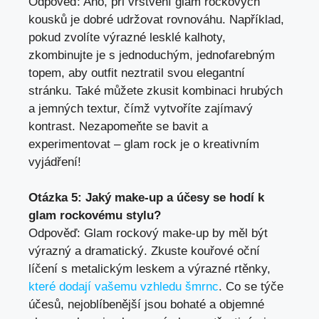
Odpověď: Ano, při vrstvení glam rockových
kousků je dobré udržovat rovnováhu. Například,
pokud zvolíte výrazné lesklé kalhoty,
zkombinujte je s jednoduchým, jednofarebným
topem, aby outfit neztratil svou elegantní
stránku. Také můžete zkusit kombinaci hrubých
a jemných textur, čímž vytvoříte zajímavý
kontrast. Nezapomeňte se bavit a
experimentovat – glam rock je o kreativním
vyjádření!
Otázka 5: Jaký make-up a účesy se hodí k
glam rockovému stylu?
Odpověď: Glam rockový make-up by měl být
výrazný a dramatický. Zkuste kouřové oční
líčení s metalickým leskem a výrazné rtěnky,
které dodají vašemu vzhledu šmrnc
. Co se týče
účesů, nejoblíbenější jsou bohaté a objemné