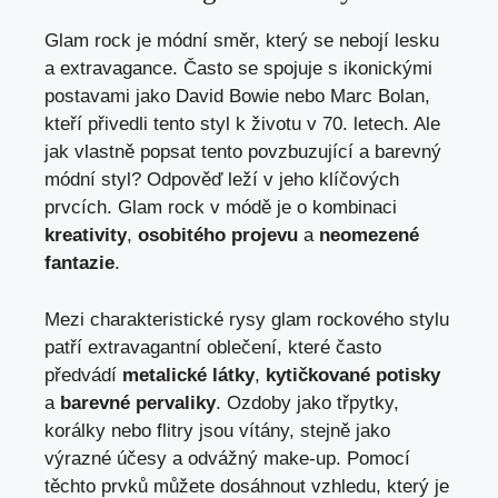
Glam rock je módní směr, který se nebojí lesku
a extravagance. Často se spojuje s ikonickými
postavami jako David Bowie nebo Marc Bolan,
kteří přivedli tento styl k životu v 70. letech. Ale
jak vlastně popsat tento povzbuzující a barevný
módní styl? Odpověď leží v jeho klíčových
prvcích. Glam rock v módě je o kombinaci
kreativity
,
osobitého projevu
a
neomezené
fantazie
.
Mezi charakteristické rysy glam rockového stylu
patří extravagantní oblečení, které často
předvádí
metalické látky
,
kytičkované potisky
a
barevné pervaliky
. Ozdoby jako třpytky,
korálky nebo flitry jsou vítány, stejně jako
výrazné účesy a odvážný make-up. Pomocí
těchto prvků můžete dosáhnout vzhledu, který je