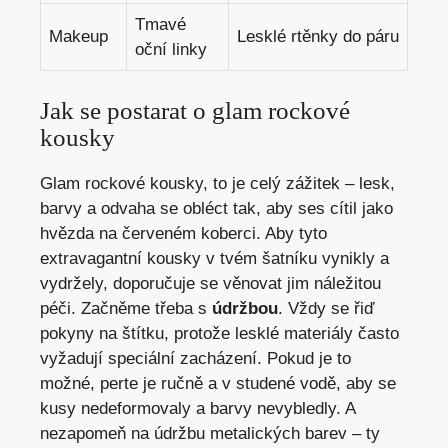
Tmavé
Makeup
Lesklé rtěnky do páru
oční linky
Jak se postarat o glam rockové
kousky
Glam rockové kousky, to je celý zážitek – lesk,
barvy a odvaha se obléct tak, aby ses cítil jako
hvězda na červeném koberci. Aby tyto
extravagantní kousky v tvém šatníku vynikly a
vydržely, doporučuje se věnovat jim náležitou
péči. Začněme třeba s
údržbou
. Vždy se řiď
pokyny na štítku, protože lesklé materiály často
vyžadují speciální zacházení. Pokud je to
možné, perte je ručně a v studené vodě, aby se
kusy nedeformovaly a barvy nevybledly. A
nezapomeň na údržbu metalických barev – ty