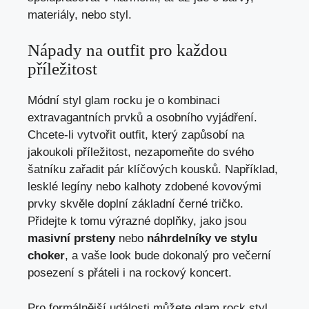
materiály, nebo styl.
Nápady na outfit pro každou
příležitost
Módní styl glam rocku je o kombinaci
extravagantních prvků a osobního vyjádření.
Chcete-li vytvořit outfit, který zapůsobí na
jakoukoli příležitost, nezapomeňte do svého
šatníku zařadit pár klíčových kousků. Například,
lesklé legíny nebo kalhoty zdobené kovovými
prvky skvěle doplní základní černé tričko.
Přidejte k tomu výrazné doplňky, jako jsou
masivní prsteny
nebo
náhrdelníky ve stylu
choker
, a vaše look bude dokonalý pro večerní
posezení s přáteli i na rockový koncert.
Pro formálnější události můžete glam rock styl