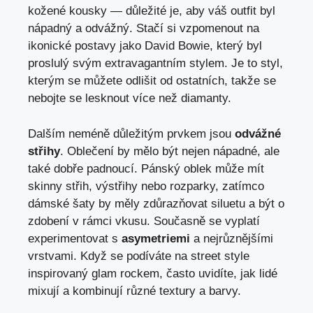
kožené kousky — důležité je, aby váš outfit byl
nápadný a odvážný. Stačí si vzpomenout na
ikonické postavy jako David Bowie, který byl
proslulý svým extravagantním stylem. Je to styl,
kterým se můžete odlišit od ostatních, takže se
nebojte se lesknout více než diamanty.
Dalším neméně důležitým prvkem jsou
odvážné
střihy
. Oblečení by mělo být nejen nápadné, ale
také dobře padnoucí. Pánský oblek může mít
skinny střih, výstřihy nebo rozparky, zatímco
dámské šaty by měly zdůrazňovat siluetu a být o
zdobení v rámci vkusu. Současně se vyplatí
experimentovat s
asymetriemi
a nejrůznějšími
vrstvami. Když se podíváte na street style
inspirovaný glam rockem, často uvidíte, jak lidé
mixují a kombinují různé textury a barvy.