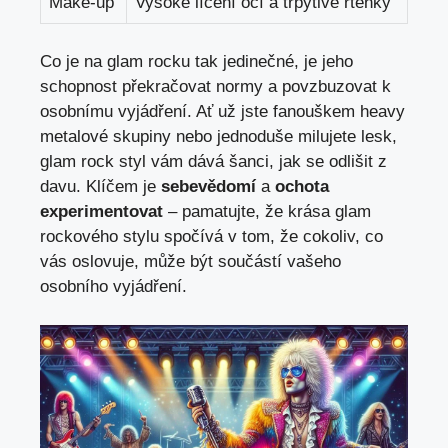
Make-up
Vysoké líčení očí a třpytivé rtěnky
Co je na glam rocku tak jedinečné, je jeho
schopnost překračovat normy a povzbuzovat k
osobnímu vyjádření. Ať už jste fanouškem heavy
metalové skupiny nebo jednoduše milujete lesk,
glam rock styl vám dává šanci, jak se odlišit z
davu. Klíčem je
sebevědomí
a
ochota
experimentovat
– pamatujte, že krása glam
rockového stylu spočívá v tom, že cokoliv, co
vás oslovuje, může být součástí vašeho
osobního vyjádření.