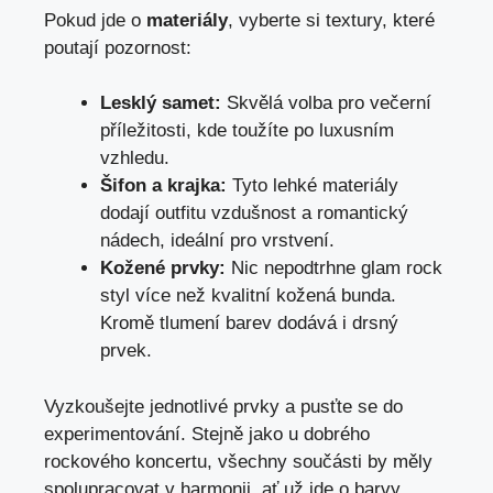
Pokud jde o
materiály
, vyberte si textury, které
poutají pozornost:
Lesklý samet:
Skvělá volba pro večerní
příležitosti, kde toužíte po luxusním
vzhledu.
Šifon a krajka:
Tyto lehké materiály
dodají outfitu vzdušnost a romantický
nádech, ideální pro vrstvení.
Kožené prvky:
Nic nepodtrhne glam rock
styl více než kvalitní kožená bunda.
Kromě tlumení barev dodává i drsný
prvek.
Vyzkoušejte jednotlivé prvky a pusťte se do
experimentování. Stejně jako u dobrého
rockového koncertu, všechny součásti by měly
spolupracovat v harmonii, ať už jde o barvy,