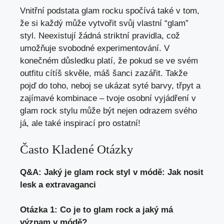
Vnitřní podstata glam rocku spočívá také v tom,
že si každý může vytvořit svůj vlastní “glam”
styl. Neexistují žádná striktní pravidla, což
umožňuje svobodné experimentování. V
konečném důsledku platí, že pokud se ve svém
outfitu cítíš skvěle, máš šanci zazářit. Takže
pojď do toho, neboj se ukázat syté barvy, třpyt a
zajímavé kombinace – tvoje osobní vyjádření v
glam rock stylu může být nejen odrazem svého
já, ale také inspirací pro ostatní!
Často Kladené Otázky
Q&A: Jaký je glam rock styl v módě: Jak nosit
lesk a extravaganci
Otázka 1: Co je to glam rock a jaký má
význam v módě?