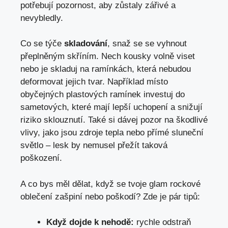
potřebují pozornost, aby zůstaly zářivé a
nevybledly.
Co se týče
skladování
, snaž se se vyhnout
přeplněným skříním. Nech kousky volně viset
nebo je skladuj na ramínkách, která nebudou
deformovat jejich tvar. Například místo
obyčejných plastových ramínek investuj do
sametových, které mají lepší uchopení a snižují
riziko sklouznutí. Také si dávej pozor na škodlivé
vlivy, jako jsou zdroje tepla nebo přímé sluneční
světlo – lesk by nemusel přežít taková
poškození.
A co bys měl dělat, když se tvoje glam rockové
oblečení zašpiní nebo poškodí? Zde je pár tipů:
Když dojde k nehodě:
rychle odstraň