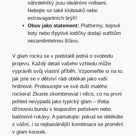
náhrdelníky jsou ideálními volbami.
Nebojte se také klobouků nebo
extravagantních brýlí!
Obuv jako statement:
Platformy, bojové
boty nebo třpytivé lodičky dodají outfitům
nezaměnitelnou šťávu.
V glam rocku se v podstatě jedná o svobodu
projevu. Každý detail vašeho vzhledu může
vyprávět svůj vlastní příběh. Vzpomeňte si na to,
jak jste se v dětství rádi oblékali jako vaši
hrdinové. Probouzejte ve své duši malého
rockera! Zkuste zkombinovat i něco, co na první
pohled nevypadá jako typický glam – třeba
džínovou bundu s leopardím potiskem nebo
balónové rukávy. A pamatujte: pokud se oblékáte
s vášní, i ta nejbanálnější kombinace se promění
v glam kousek.