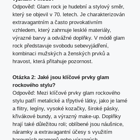
Odpověď: Glam rock je hudební a stylový směr,
který se objevil v 70. letech. Je charakterizován
extravagantním a často provokativním
vzhledem, který zahrnuje lesklé materiály,
výrazné barvy a odvážné doplňky. V módě glam
rock představuje svobodu sebevyjádření,
kombinaci mužských a ženských prvků a
hravost, která přitahuje pozornost.
Otázka 2: Jaké jsou klíčové prvky glam
rockového stylu?
Odpověď: Mezi klíčové prvky glam rockového
stylu patří metalické a třpytivé látky, jako je lamé
a flitry, legíny, vysoké kozačky, široké pásky,
křivákové bundy, a výrazný make-up. Doplňky
hrají také důležitou roli; oblíbené jsou náušnice,
náramky a extravagantní účesy s využitím
barevných pramenů nebo výrazných