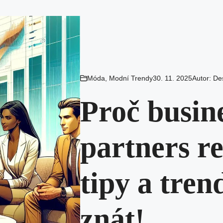
Móda
,
Modní Trendy
30. 11. 2025
Autor:
De
Proč busine
partners re
tipy a tren
znát!