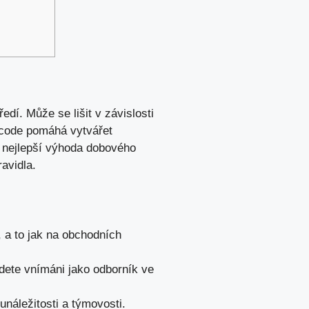
dí. Může se lišit v závislosti
s code pomáhá vytvářet
je nejlepší výhoda dobového
avidla.
, a to jak na obchodních
dete vnímáni jako odborník ve
unáležitosti a týmovosti.