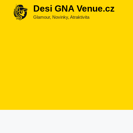
Přeskočit
Desi GNA Venue.cz
na
Glamour, Novinky, Atraktivita
obsah