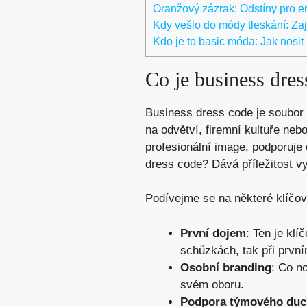
Oranžový zázrak: Odstíny pro ene
Kdy vešlo do módy tleskání: Zaj
Kdo je to basic móda: Jak nosit
Co je business dres
Business dress code je soubor p
na odvětví, firemní kultuře neb
profesionální image, podporuje 
dress code? Dává příležitost vy
Podívejme se na některé klíčov
První dojem
: Ten je kl
schůzkách, tak při první
Osobní branding
: Co n
svém oboru.
Podpora týmového duc