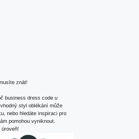
musíte znát!
roč business dress code u
ě vhodný styl oblékání může
u, nebo hledáte inspiraci pro
 vám pomohou vyniknout.
u úroveň!