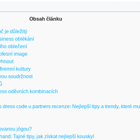
Obsah článku
č je důležitý
siness oblékání
ního oblečení
rofesní image
yhnout
iremní kultury
vou soudržnost
ů
ess oděvních kombinacích
dress code u partners recenze: Nejlepší tipy a trendy, které mus
irovanou jógou?
nd: Tajné tipy, jak získat nejlepší kousky!