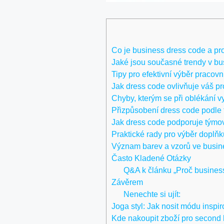
Co je business dress code a pro
Jaké jsou současné trendy v bu
Tipy pro efektivní výběr pracov
Jak dress code ovlivňuje váš p
Chyby, kterým se při oblékání v
Přizpůsobení dress code podle f
Jak dress code podporuje týmo
Praktické rady pro výběr doplňk
Význam barev a vzorů ve busin
Často Kladené Otázky
Q&A k článku „Proč business 
Závěrem
Nenechte si ujít:
Joga styl: Jak nosit módu insp
Kde nakoupit zboží pro second ha