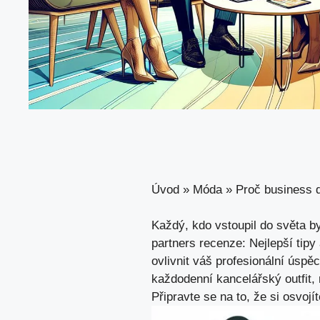
Úvod
»
Móda
»
Proč business d
Každý, kdo vstoupil do světa b
partners recenze: Nejlepší tipy
ovlivnit váš profesionální úspě
každodenní kancelářský outfit,
Připravte se na to, že si osvoj