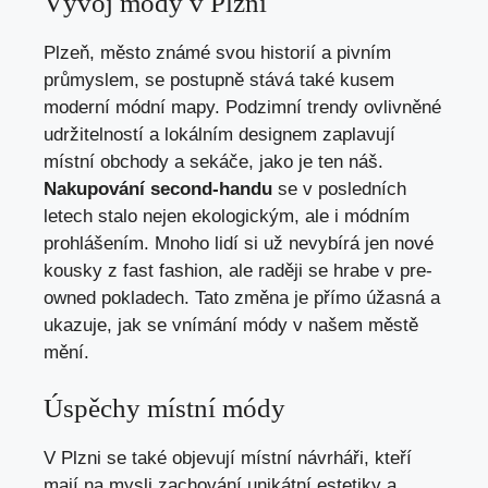
Vývoj módy v Plzni
Plzeň, město známé svou historií a pivním
průmyslem, se postupně stává také kusem
moderní módní mapy. Podzimní trendy ovlivněné
udržitelností a lokálním designem zaplavují
místní obchody a sekáče, jako je ten náš.
Nakupování second-handu
se v posledních
letech stalo nejen ekologickým, ale i módním
prohlášením. Mnoho lidí si už nevybírá jen nové
kousky z fast fashion, ale raději se hrabe v pre-
owned pokladech. Tato změna je přímo úžasná a
ukazuje, jak se vnímání módy v našem městě
mění.
Úspěchy místní módy
V Plzni se také objevují místní návrháři, kteří
mají na mysli zachování unikátní estetiky a