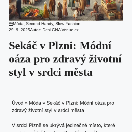
Móda
,
Second Handy
,
Slow Fashion
29. 9. 2025
Autor:
Desi GNA Venue.cz
Sekáč v Plzni: Módní
oáza pro zdravý životní
styl v srdci města
Úvod
»
Móda
»
Sekáč v Plzni: Módní oáza pro
zdravý životní styl v srdci města
V srdci Plzně se ukrývá jedinečné místo, které