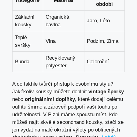
Kategorie
Materiál
období
Základní
Organická
Jaro, Léto
kousky
bavlna
Teplé
Vlna
Podzim, Zima
svršky
Recyklovaný
Bunda
Celoroční
polyester
A co takhle tvůrčí přístup k osobnímu stylu?
Jakékoliv kousky můžete doplnit
vintage šperky
nebo
originálními doplňky
, které dodají celému
outfitu šmrnc a zároveň podpoří vaši touhu po
udržitelnosti. V Plzni máme spoustu míst, kde
můžeš najít skvělé secondhand kousky, stačí se
jen vydat na malé okružní výlety po oblíbených