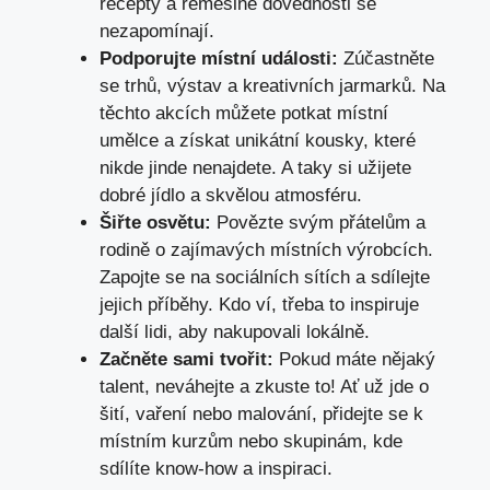
recepty a řemeslné dovednosti se
nezapomínají.
Podporujte místní události:
Zúčastněte
se trhů, výstav a kreativních jarmarků. Na
těchto akcích můžete potkat místní
umělce a získat unikátní kousky, které
nikde jinde nenajdete. A taky si užijete
dobré jídlo a skvělou atmosféru.
Šiřte osvětu:
Povězte svým přátelům a
rodině o zajímavých místních výrobcích.
Zapojte se na sociálních sítích a sdílejte
jejich příběhy. Kdo ví, třeba to inspiruje
další lidi, aby nakupovali lokálně.
Začněte sami tvořit:
Pokud máte nějaký
talent, neváhejte a zkuste to! Ať už jde o
šití, vaření nebo malování, přidejte se k
místním kurzům nebo skupinám, kde
sdílíte know-how a inspiraci.