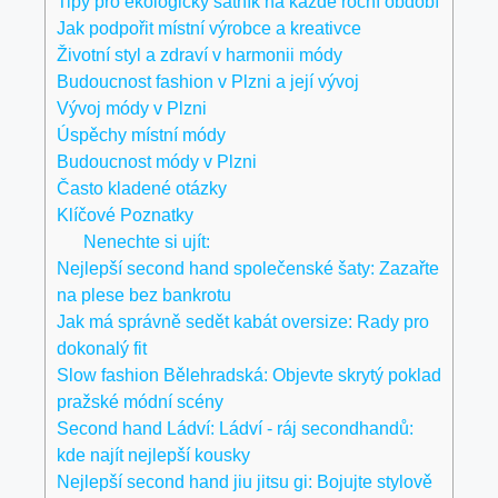
Tipy pro ekologický šatník na každé roční období
Jak podpořit místní výrobce a kreativce
Životní styl a zdraví v harmonii módy
Budoucnost fashion v Plzni a její vývoj
Vývoj módy v Plzni
Úspěchy místní módy
Budoucnost módy v Plzni
Často kladené otázky
Klíčové Poznatky
Nenechte si ujít:
Nejlepší second hand společenské šaty: Zazařte
na plese bez bankrotu
Jak má správně sedět kabát oversize: Rady pro
dokonalý fit
Slow fashion Bělehradská: Objevte skrytý poklad
pražské módní scény
Second hand Ládví: Ládví - ráj secondhandů:
kde najít nejlepší kousky
Nejlepší second hand jiu jitsu gi: Bojujte stylově