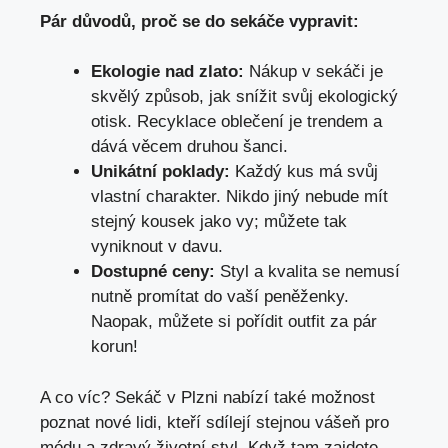
Pár důvodů, proč se do sekáče vypravit:
Ekologie nad zlato:
Nákup v sekáči je
skvělý způsob, jak snížit svůj ekologický
otisk. Recyklace oblečení je trendem a
dává věcem druhou šanci.
Unikátní poklady:
Každý kus má svůj
vlastní charakter. Nikdo jiný nebude mít
stejný kousek jako vy; můžete tak
vyniknout v davu.
Dostupné ceny:
Styl a kvalita se nemusí
nutně promítat do vaší peněženky.
Naopak, můžete si pořídit outfit za pár
korun!
A co víc? Sekáč v Plzni nabízí také možnost
poznat nové lidi, kteří sdílejí stejnou vášeň pro
módu a zdravý životní styl. Když tam zajdete,