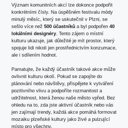
Význam komunitních akcí lze dokonce podpořit
konkrétními čísly. Na úspěšném festivalu módy
minulý měsíc, který se uskutečnil v Plzni, se
sešlo více než
500 účastníků
a byl podpořen
40
lokálními designéry
. Tento zájem o místní
kulturu ukazuje, jak důležité je mít prostor, který
spojuje lidi nikoli jen prostřednictvím konzumace,
ale i sdílením hodnot.
Pamatujte, že každý účastník takové akce může
ovlivnit kulturu okolí. Pokud se zapojíte do
plánování nebo návštěvy, přispějete k vytváření
pozitivního vlivu a podpoříte rozmanitost a
udržitelnost, která ženou naše město vpřed. Bez
ohledu na to, zda jste aktivní účastník nebo vás
jen zajímají trendy, každá akce pomáhá formovat
mozaiku plzeňské kultury jako živé a pulzující
místo pro všechny.