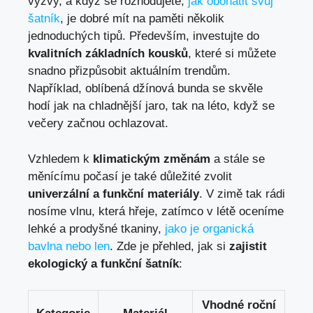
výzvy, a když se rozhodujete,
jak obohatit svůj
šatník
, je dobré mít na paměti několik
jednoduchých tipů. Především, investujte do
kvalitních základních kousků
, které si můžete
snadno přizpůsobit aktuálním trendům.
Například, oblíbená džínová bunda se skvěle
hodí jak na chladnější jaro, tak na léto, když se
večery začnou ochlazovat.
Vzhledem k
klimatickým změnám
a stále se
měnícímu počasí je také důležité zvolit
univerzální a funkční materiály
. V zimě tak rádi
nosíme vlnu, která hřeje, zatímco v létě oceníme
lehké a prodyšné tkaniny,
jako je organická
bavlna nebo len
. Zde je přehled, jak si
zajistit
ekologický a funkční šatník
:
Vhodné roční