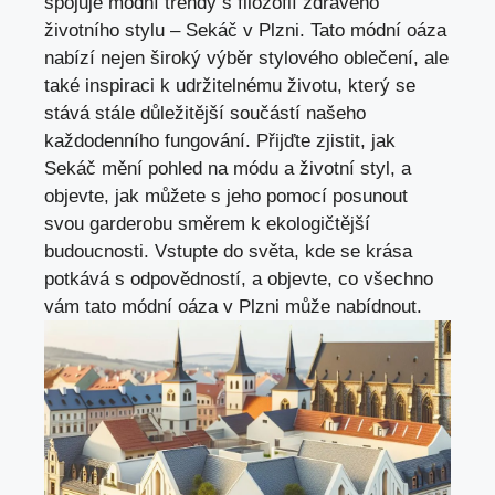
spojuje módní trendy s filozofií zdravého
životního stylu – Sekáč v Plzni. Tato módní oáza
nabízí nejen široký výběr stylového oblečení, ale
také inspiraci k udržitelnému životu, který se
stává stále důležitější součástí našeho
každodenního fungování. Přijďte zjistit, jak
Sekáč mění pohled na módu a životní styl, a
objevte, jak můžete s jeho pomocí posunout
svou garderobu směrem k ekologičtější
budoucnosti. Vstupte do světa, kde se krása
potkává s odpovědností, a objevte, co všechno
vám tato módní oáza v Plzni může nabídnout.