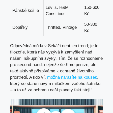
Levi’s, H&M
150-600
Pánské košile
Conscious
Kč
50-300
Doplňky
Thrifted, Vintage
Kč
Odpovědná móda v Sekáči není jen trend; je to
filozofie, která nás vyzývá k zamyšlení nad
našimi nákupními zvyky. Tím, že se rozhodneme
pro second-hand, nejenže šetříme peníze, ale
také aktivně přispíváme k ochraně životního
prostředí. A kdo ví,
možná narazíte na kousek
,
který se stane novým miláčkem vašeho šatníku
– a to už za ochranu naší planety fakt stojí!