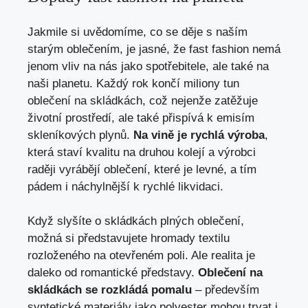
Jakmile si uvědomíme, co se děje s naším
starým oblečením, je jasné, že fast fashion nemá
jenom vliv na nás jako spotřebitele, ale také na
naši planetu. Každý rok končí miliony tun
oblečení na skládkách, což nejenže zatěžuje
životní prostředí, ale také přispívá k emisím
skleníkových plynů.
Na vině je rychlá výroba
,
která staví kvalitu na druhou kolejí a výrobci
raději vyrábějí oblečení, které je levné, a tím
pádem i náchylnější k rychlé likvidaci.
Když slyšíte o skládkách plných oblečení,
možná si představujete hromady textilu
rozloženého na otevřeném poli. Ale realita je
daleko od romantické představy.
Oblečení na
skládkách se rozkládá pomalu
– především
syntetické materiály jako polyester mohou trvat i