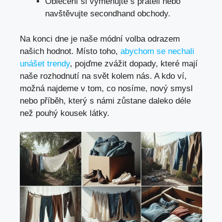
Oblečení si vyměňujte s přáteli nebo
navštěvujte secondhand obchody.
Na konci dne je naše módní volba odrazem
našich hodnot. Místo toho,
abychom se nechali
unášet trendy
, pojďme zvážit dopady, které mají
naše rozhodnutí na svět kolem nás. A kdo ví,
možná najdeme v tom, co nosíme, nový smysl
nebo příběh, který s námi zůstane daleko déle
než pouhý kousek látky.