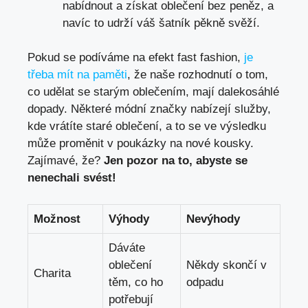
nabídnout a získat oblečení bez peněz, a
navíc to udrží váš šatník pěkně svěží.
Pokud se podíváme na efekt fast fashion,
je
třeba mít na paměti
, že naše rozhodnutí o tom,
co udělat se starým oblečením, mají dalekosáhlé
dopady. Některé módní značky nabízejí služby,
kde vrátíte staré oblečení, a to se ve výsledku
může proměnit v poukázky na nové kousky.
Zajímavé, že?
Jen pozor na to, abyste se
nenechali svést!
Možnost
Výhody
Nevýhody
Dáváte
oblečení
Někdy skončí v
Charita
těm, co ho
odpadu
potřebují