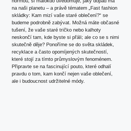
normou, si málokdo uvědomuje, jaký dopad má
na naši planetu – a právě tématem „Fast fashion
skládky: Kam mizí vaše staré oblečení?“ se
budeme podrobně zabývat. Možná máte občasné
tušení, že vaše staré tričko nebo kalhoty
neskončí tam, kde byste si přáli; ale co se s nimi
skutečně děje? Ponoříme se do světa skládek,
recyklace a často opomíjených skutečností,
které stojí za tímto průmyslovým fenoménem.
Připravte se na fascinující pouto, které odhalí
pravdu o tom, kam končí nejen vaše oblečení,
ale i budoucnost udržitelné módy.