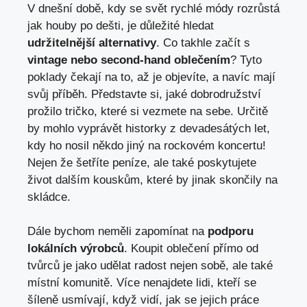
V dnešní době, kdy se svět rychlé módy rozrůstá
jak houby po dešti, je důležité hledat
udržitelnější alternativy
. Co takhle začít s
vintage nebo second-hand oblečením
? Tyto
poklady čekají na to, až je objevíte, a navíc mají
svůj příběh. Představte si, jaké dobrodružství
prožilo tričko, které si vezmete na sebe. Určitě
by mohlo vyprávět historky z devadesátých let,
kdy ho nosil někdo jiný na rockovém koncertu!
Nejen že šetříte peníze, ale také poskytujete
život dalším kouskům, které by jinak skončily na
skládce.
Dále bychom neměli zapomínat na
podporu
lokálních výrobců
. Koupit oblečení přímo od
tvůrců je jako udělat radost nejen sobě, ale také
místní komunitě. Více nenajdete lidi, kteří se
šíleně usmívají, když vidí, jak se jejich práce