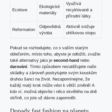
Využívá
Ekologické
Ecolove
recyklované a
materiály
přírodní látky
Odpovědná
Aktivně snižuje
Reformation
výroba
uhlíkovou stopu
Pokud se rozhodujete, co s vaším starým
oblečením, místo toho, abyste je odložili, zvažte
také alternativy jako je
second-hand
nebo
darování
. Tímto způsobem nezatěžujete naše
skládky a zároveň poskytujete svým kouskům
druhou šanci na život. Nezapomínejme, že
každý malý krok může vést k větší změně! A
kdo ví, možná objevíte i něco skvělého na dně
skříně, co jste už dávno zapomněli.
Dopady fast fashion na planetu