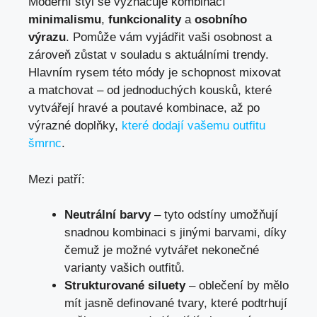
Moderní styl se vyznačuje kombinací
minimalismu
,
funkcionality
a
osobního
výrazu
. Pomůže vám vyjádřit vaši osobnost a
zároveň zůstat v souladu s aktuálními trendy.
Hlavním rysem této módy je schopnost mixovat
a matchovat – od jednoduchých kousků, které
vytvářejí hravé a poutavé kombinace, až po
výrazné doplňky,
které dodají vašemu outfitu
šmrnc
.
Mezi patří:
Neutrální barvy
– tyto odstíny umožňují
snadnou kombinaci s jinými barvami, díky
čemuž je možné vytvářet nekonečné
varianty vašich outfitů.
Strukturované siluety
– oblečení by mělo
mít jasně definované tvary, které podtrhují