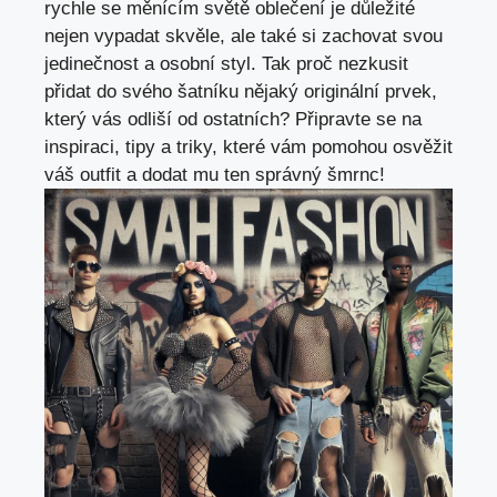
rychle se měnícím světě oblečení je důležité
nejen vypadat skvěle, ale také si zachovat svou
jedinečnost a osobní styl. Tak proč nezkusit
přidat do svého šatníku nějaký originální prvek,
který vás odliší od ostatních? Připravte se na
inspiraci, tipy a triky, které vám pomohou osvěžit
váš outfit a dodat mu ten správný šmrnc!