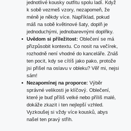
jednotlivé kousky outfitu spolu ladí. Když
k sobě vezmeš vzory, nezapomeň, že
méně je někdy více. Například, pokud
máš na sobě květinové šaty, doplň je
jednoduchými, jednobarevnými doplňky.
Uvědom si příležitost:
Oblečení se má
přizpůsobit kontextu. Co nosit na večírek,
rozhodně není vhodné do kanceláře. Znáš
ten pocit, kdy se cítíš jako pako, protože
jsi přišel na oslavu v obleku? Věř mi, nejsi
sám!
Nezapomínej na proporce:
Výběr
správné velikosti je klíčový. Oblečení,
které je buď příliš velké nebo příliš malé,
dokáže zkazit i ten nejlepší vzhled.
Vyzkoušej si vždy více kousků, abys
našel ten pravý střih.