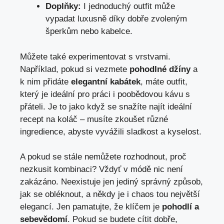
Doplňky:
I jednoduchý outfit může
vypadat luxusně díky dobře zvoleným
šperkům nebo kabelce.
Můžete také experimentovat s vrstvami.
Například, pokud si vezmete
pohodlné džíny
a
k nim přidáte
elegantní kabátek
, máte outfit,
který je ideální pro práci i poobědovou kávu s
přáteli. Je to jako když se snažíte najít ideální
recept na koláč – musíte zkoušet různé
ingredience, abyste vyvážili sladkost a kyselost.
A pokud se stále nemůžete rozhodnout, proč
nezkusit kombinaci? Vždyť v módě nic není
zakázáno. Neexistuje jen jediný správný způsob,
jak se obléknout, a někdy je i chaos tou největší
elegancí. Jen pamatujte, že klíčem je
pohodlí a
sebevědomí
. Pokud se budete cítit dobře,