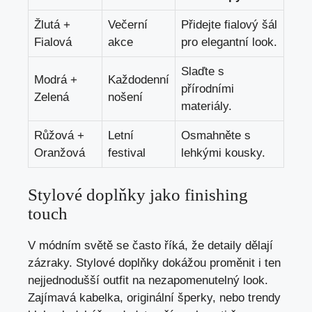
Žlutá +
Večerní
Přidejte fialový šál
Fialová
akce
pro elegantní look.
Slaďte s
Modrá +
Každodenní
přírodními
Zelená
nošení
materiály.
Růžová +
Letní
Osmahněte s
Oranžová
festival
lehkými kousky.
Stylové doplňky jako finishing
touch
V módním světě se často říká, že detaily dělají
zázraky. Stylové doplňky dokážou proměnit i ten
nejjednodušší outfit na nezapomenutelný look.
Zajímavá kabelka, originální šperky, nebo trendy