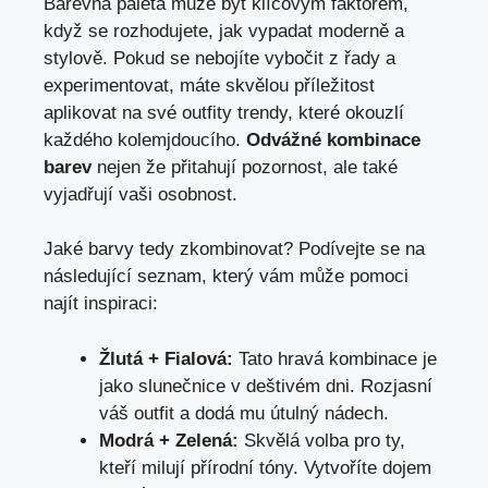
Barevná paleta může být klíčovým faktorem,
když se rozhodujete, jak vypadat moderně a
stylově. Pokud se nebojíte vybočit z řady a
experimentovat, máte skvělou příležitost
aplikovat na své outfity trendy, které okouzlí
každého kolemjdoucího.
Odvážné kombinace
barev
nejen že přitahují pozornost, ale také
vyjadřují vaši osobnost.
Jaké barvy tedy zkombinovat? Podívejte se na
následující seznam, který vám může pomoci
najít inspiraci:
Žlutá + Fialová:
Tato hravá kombinace je
jako slunečnice v deštivém dni. Rozjasní
váš outfit a dodá mu útulný nádech.
Modrá + Zelená:
Skvělá volba pro ty,
kteří milují přírodní tóny. Vytvoříte dojem