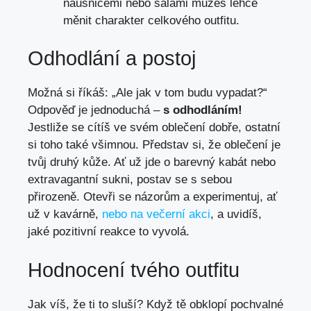
náušnicemi nebo šálami můžeš lehce
měnit charakter celkového outfitu.
Odhodlání a postoj
Možná si říkáš: „Ale jak v tom budu vypadat?“
Odpověď je jednoduchá –
s odhodláním!
Jestliže se cítíš ve svém oblečení dobře, ostatní
si toho také všimnou. Představ si, že oblečení je
tvůj druhý kůže. Ať už jde o barevný kabát nebo
extravagantní sukni, postav se s sebou
přirozeně. Otevři se názorům a experimentuj, ať
už v kavárně,
nebo na večerní akci
, a uvidíš,
jaké pozitivní reakce to vyvolá.
Hodnocení tvého outfitu
Jak víš, že ti to sluší? Když tě obklopí pochvalné