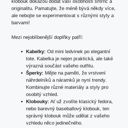
klobouk dokážou dodat vaší osobnosti šmrnc a
originalitu. Pamatujte, že méně bývá někdy více,
ale nebojte se experimentovat s různými styly a
barvami!
Mezi nejoblíbenější doplňky patří:
Kabelky:
Od mini ledvinek po elegantní
tote. Kabelka je nejen praktická, ale také
výrazná součást vašeho outfitu.
Šperky:
Mějte na paměti, že vrstvení
náhrdelníků a náramků je nyní trendy.
Kombinujte různé materiály a styly pro
osobitý vzhled.
Klobouky:
Ať už zvolíte klasický fedora,
nebo barevný baseballový klobouk, ten
správný klobouk může udělat z vašeho
vzhledu něco jedinečného.