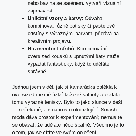
nebo bavlna se saténem, vytváří vizuální
zajímavost.
Unikátní vzory a barvy
: Odvaha
kombinovat různé potisky či pastelové
odstíny s výraznými barvami přidává na
kreativním projevu.
Rozmanitost střihů
: Kombinování
oversized kousků s upnutými šaty může
vypadat fantasticky, když to uděláte
správně.
Jednou jsem viděl, jak si kamarádka oblékla k
oversized mikině úzké kožené kalhoty a dodala
tomu výrazné tenisky. Bylo to jako slunce v dešti
— nečekané, ale naprosto okouzlující. Smash
móda dává prostor k experimentování; nemusíte
se obávat, že uděláte něco špatně. Všechno je to
o tom, jak se cítíte ve svém oblečení.