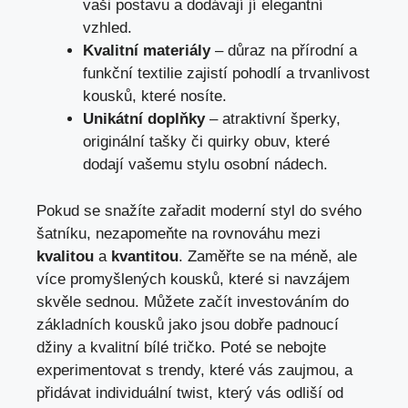
vaši postavu a dodávají jí elegantní
vzhled.
Kvalitní materiály
– důraz na přírodní a
funkční textilie zajistí pohodlí a trvanlivost
kousků, které nosíte.
Unikátní doplňky
– atraktivní šperky,
originální tašky či quirky obuv, které
dodají vašemu stylu osobní nádech.
Pokud se snažíte zařadit moderní styl do svého
šatníku, nezapomeňte na rovnováhu mezi
kvalitou
a
kvantitou
. Zaměřte se na méně, ale
více promyšlených kousků, které si navzájem
skvěle sednou. Můžete začít investováním do
základních kousků jako jsou dobře padnoucí
džiny a kvalitní bílé tričko. Poté se nebojte
experimentovat s trendy, které vás zaujmou, a
přidávat individuální twist, který vás odliší od