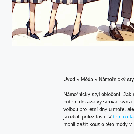
Úvod
»
Móda
»
Námořnický styl
Námořnický styl oblečení: Jak 
přitom dokáže vyzařovat svěží
volbou pro letní dny u moře, al
jakékoli příležitosti. V
tomto čl
mohli zažít kouzlo této módy v 