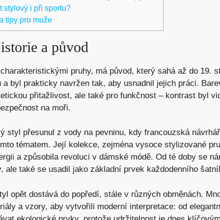
 stylový i při sportu?
a tipy pro muže
istorie a původ
harakteristickými pruhy, má původ, který sahá až do 19. st
 a byl prakticky navržen tak, aby usnadnil jejich práci. Ba
tickou přitažlivost, ale také pro funkčnost – kontrast byl vi
bezpečnost na moři.
ý styl přesunul z vody na pevninu, kdy francouzská návrhá
mto tématem. Její kolekce, zejména vysoce stylizované pruh
ergii a způsobila revoluci v dámské módě. Od té doby se ná
y, ale také se usadil jako základní prvek každodenního šatní
yl opět dostává do popředí, stále v různých obměnách. Mn
iály a vzory, aby vytvořili moderní interpretace: od elegantn
ávat ekologické prvky, protože udržitelnost je dnes klíčo