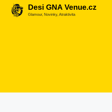
Přeskočit
Desi GNA Venue.cz
na
Glamour, Novinky, Atraktivita
obsah