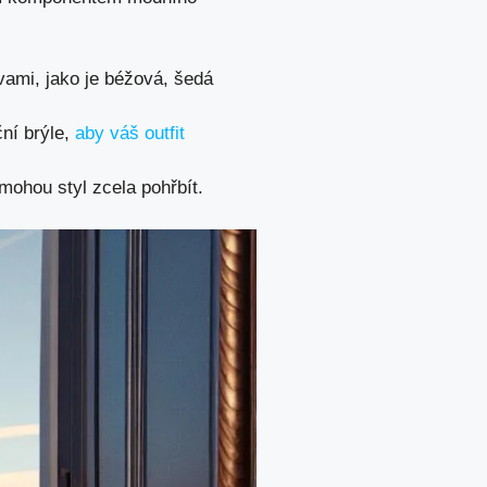
vami, jako je béžová, šedá
ční brýle,
aby váš outfit
mohou styl zcela pohřbít.