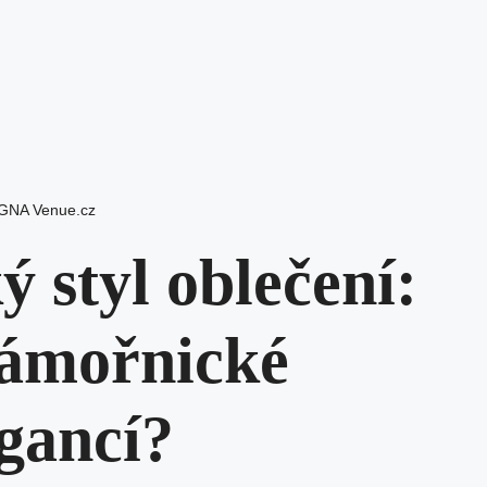
 GNA Venue.cz
 styl oblečení:
námořnické
egancí?