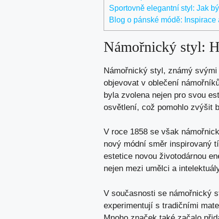
Sportovně elegantní styl: Jak být
Blog o pánské módě: Inspirace 
Námořnický styl: H
Námořnický styl, známý svými c
objevovat v oblečení námořníků
byla zvolena nejen pro svou este
osvětlení, což pomohlo zvýšit 
V roce 1858 se však námořnick
nový módní směr inspirovaný tí
estetice novou životodárnou en
nejen mezi umělci a intelektuál
V současnosti se námořnický st
experimentují s tradičními mater
Mnoho značek také začalo přid