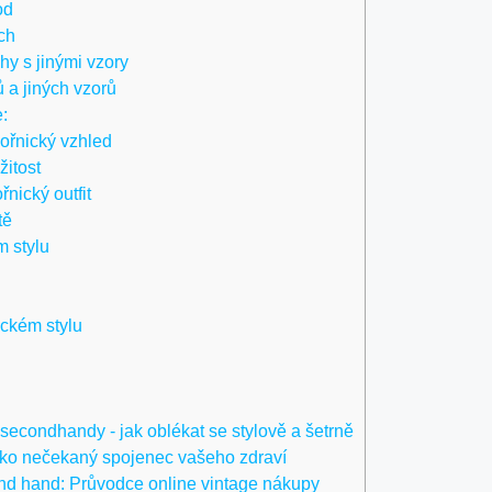
od
ch
y s jinými vzory
a jiných vzorů
:
ořnický vzhled
žitost
nický outfit
tě
 stylu
ckém stylu
condhandy - jak oblékat se stylově a šetrně
ako nečekaný spojenec vašeho zdraví
d hand: Průvodce online vintage nákupy