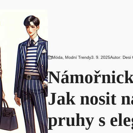
Móda
,
Modní Trendy
3. 9. 2025
Autor:
Desi
Námořnický
Jak nosit 
pruhy s el