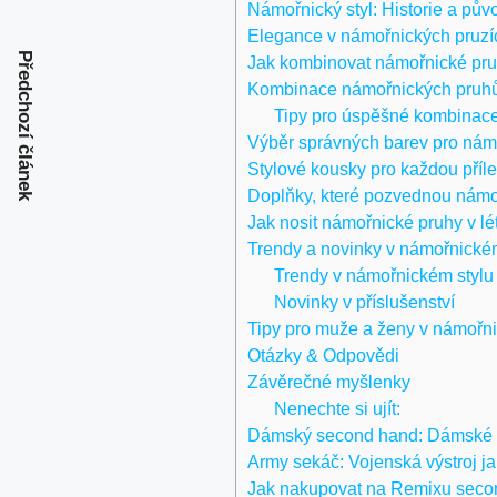
Námořnický styl: Historie a pův
Elegance v námořnických pruzí
Předchozí článek
Jak kombinovat námořnické pruh
Kombinace námořnických pruhů 
Tipy pro úspěšné kombinace
Výběr správných barev pro nám
Stylové kousky pro každou příle
Doplňky, které pozvednou námoř
Jak nosit námořnické pruhy v lé
Trendy a novinky v námořnickém
Trendy v námořnickém stylu
Novinky v příslušenství
Tipy pro muže a ženy v námořni
Otázky & Odpovědi
Závěrečné myšlenky
Nenechte si ujít:
Dámský second hand: Dámské se
Army sekáč: Vojenská výstroj j
Jak nakupovat na Remixu secon