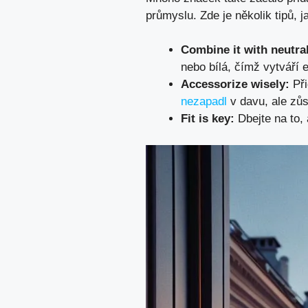
průmyslu. Zde je několik tipů, ja
Combine it with neutra
nebo bílá, čímž vytváří e
Accessorize wisely:
Při
nezapadl
v davu, ale zůst
Fit is key:
Dbejte na to, 