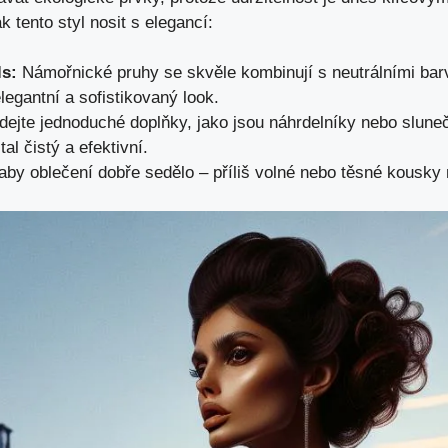
k tento styl nosit s elegancí:
ls:
Námořnické pruhy se skvěle kombinují s neutrálními bar
legantní a sofistikovaný look.
dejte jednoduché doplňky, jako jsou náhrdelníky nebo slune
al čistý a efektivní.
aby oblečení dobře sedělo – příliš volné nebo těsné kousky 