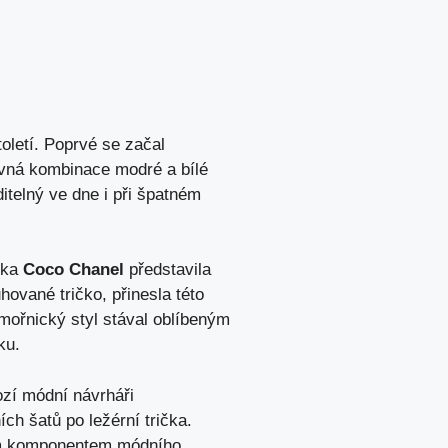
oletí. Poprvé se začal
revná kombinace modré a bílé
ditelný ve dne i při špatném
řka
Coco Chanel
představila
ované tričko, přinesla této
mořnický styl stával oblíbeným
ku.
ozí módní návrháři
ích šatů po ležérní trička.
vým komponentem módního