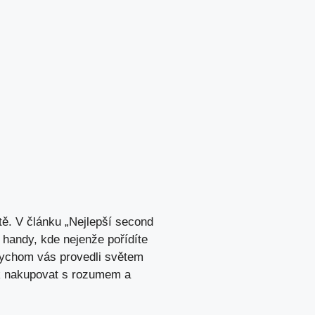
tě. V článku „Nejlepší second
 handy, kde nejenže pořídíte
i bychom vás provedli světem
jak nakupovat s rozumem a