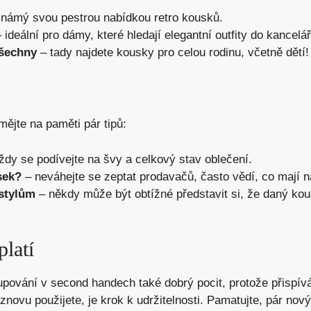
námý svou pestrou nabídkou retro kousků.
 ideální pro dámy, které hledají elegantní outfity do kancelář
šechny
– tady najdete kousky pro celou rodinu, včetně dětí!
ějte na paměti pár tipů:
ždy se podívejte na švy a celkový stav oblečení.
sek?
– neváhejte se zeptat prodavačů, často vědí, co mají n
stylům
– někdy může být obtížné představit si, že daný ko
platí
ování v second handech také dobrý pocit, protože přispívá
znovu použijete, je krok k udržitelnosti. Pamatujte, pár nov