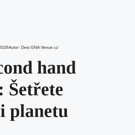
 2026
Autor:
Desi GNA Venue.cz
econd hand
: Šetřete
i planetu