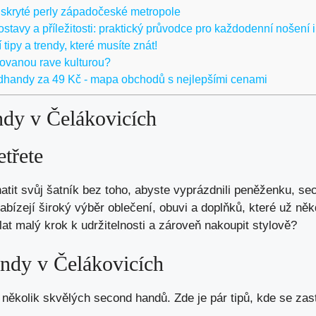
 skryté perly západočeské metropole
tavy a příležitosti: praktický průvodce pro každodenní nošení i 
tipy a trendy, které musíte znát!
rovanou rave kulturou?
handy za 49 Kč - mapa obchodů s nejlepšími cenami
ndy v Čelákovicích
etřete
atit svůj šatník bez toho, abyste vyprázdnili peněženku, s
bízejí široký výběr oblečení, obuvi a doplňků, které už někd
at malý krok k udržitelnosti a zároveň nakoupit stylově?
ndy v Čelákovicích
 několik skvělých second handů. Zde je pár tipů, kde se zast