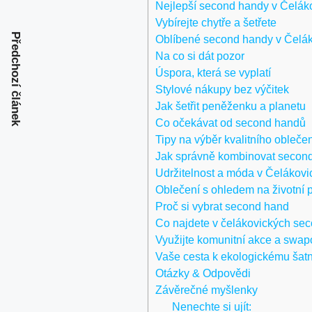
Nejlepší second handy v Čelák
Vybírejte chytře a šetřete
Předchozí článek
Oblíbené second handy v Čelák
Na co si dát pozor
Úspora, která se vyplatí
Stylové nákupy bez výčitek
Jak šetřit peněženku a planetu
Co očekávat od second handů
Tipy na výběr kvalitního oblečen
Jak správně kombinovat secon
Udržitelnost a móda v Čelákovi
Oblečení s ohledem na životní p
Proč si vybrat second hand
Co najdete v čelákovických se
Využijte komunitní akce a swap
Vaše cesta k ekologickému šat
Otázky & Odpovědi
Závěrečné myšlenky
Nenechte si ujít: