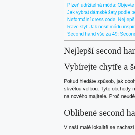
Plzeň udržitelná móda: Objevte
Jak vybrat dámské šaty podle pos
Neformální dress code: Nejlepší 
Rave styl: Jak nosit módu inspi
Second hand vše za 49: Second
Nejlepší second ha
Vybírejte chytře a š
Pokud hledáte způsob, jak oboh
skvělou volbou. Tyto obchody na
na nového majitele. Proč neuděl
Oblíbené second ha
V naší malé lokalitě se nachází