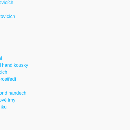
ovicích
ovicích
í
d hand kousky
cích
rostředí
cond handech
ové trhy
níku