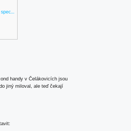
spec...
econd handy v Čelákovicích jsou
o jiný miloval, ale teď čekají
avit: