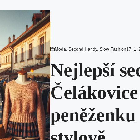
Móda
,
Second Handy
,
Slow Fashion
17. 1.
Nejlepší s
Čelákovice
peněženku 
stylově