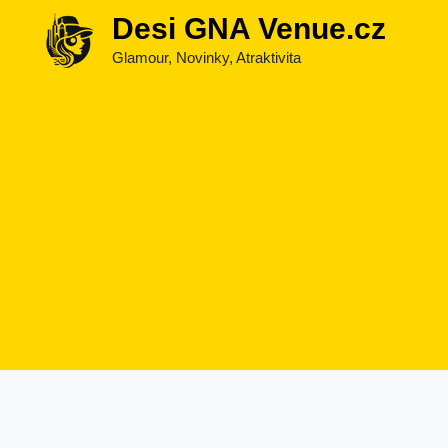
Přeskočit
Desi GNA Venue.cz
na
Glamour, Novinky, Atraktivita
obsah