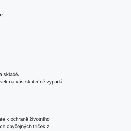
e.
a skladě.
usek na vás skutečně vypadá
te k ochraně životního
ých obyčejných triček z