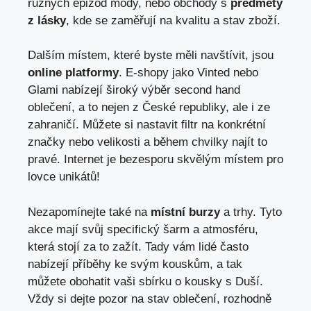
různých epizod módy, ⁢nebo obchody s
předměty
z lásky
, ⁣kde se zaměřují na kvalitu a stav ⁢zboží.
Dalším místem, které ​byste měli navštívit, jsou ⁤
online platformy
. E-shopy jako Vinted nebo
⁤Glami nabízejí ‌široký výběr⁢ second hand
oblečení, a ⁣to nejen z České​ republiky, ale​ i ze
zahraničí. Můžete si⁤ nastavit filtr ‌na konkrétní
značky nebo​ velikosti a během‍ chvilky najít to
pravé. Internet je ‍bezesporu⁤ skvělým místem ‌pro
lovce unikátů!
Nezapomínejte také na
místní burzy
a⁣ trhy. Tyto
⁢akce mají svůj specifický ​šarm a atmosféru,
která​ stojí ‌za to zažít. Tady vám lidé často
nabízejí příběhy ke svým ⁤kouskům, a tak
můžete obohatit vaši⁣ sbírku o kousky s Duší.
Vždy ​si dejte pozor na stav oblečení, rozhodně