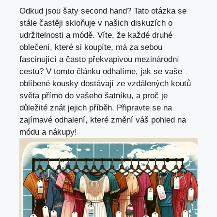
Odkud jsou ⁢šaty ‌second‍ hand? ‍Tato otázka ‌se
‍stále častěji skloňuje v našich diskuzích o
udržitelnosti a módě. ⁢Víte, že ⁤každé druhé​
oblečení, které si koupíte,‍ má za sebou
⁤fascinující a často překvapivou mezinárodní
cestu? V‌ tomto článku odhalíme, jak se vaše
oblíbené kousky dostávají ze vzdálených ⁣koutů
světa ⁢přímo do vašeho šatníku, ‍a proč ‌je
důležité znát jejich příběh. Připravte⁣ se⁢ na
zajímavé odhalení, ​které‌ změní váš pohled na
módu a nákupy!