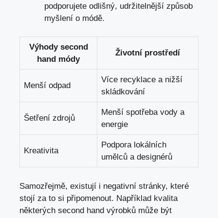
podporujete ⁤odlišný, udržitelnější ​způsob
‌myšlení o⁢ módě.
Výhody second
Životní prostředí
hand módy
Více⁤ recyklace a ‌nižší⁢
Menší odpad
skládkování
Menší spotřeba vody a‌
Šetření zdrojů
energie
Podpora​ lokálních⁢
Kreativita
umělců‌ a designérů
Samozřejmě, ⁢existují ⁣i negativní stránky, které
stojí za to si⁢ připomenout.⁢ Například kvalita
‌některých second hand výrobků může být