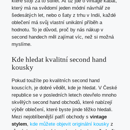
které ‍stojí za to sdílet. Ať už jde o vintage kabát,⁢
který má‌ na svědomí jeden ⁢módní návrhář ze
šedesátých let, nebo o ⁢šaty z trhu v⁤ Indii, každé
oblečení má​ svůj​ vlastní unikátní příběh a
hodnotu. To je důvod, proč by nás nákup v
second handech měl zajímat víc,​ než si‌ možná
myslíme.
Kde hledat ​kvalitní second hand
kousky
Pokud toužíte⁣ po ⁤kvalitních second hand
kouscích, je dobré vědět, kde je hledat.​ V České
republice se v posledních⁣ letech otevřelo mnoho
skvělých second hand obchodů, které nabízejí
výběr ⁤oblečení, ⁣které ​byste jinde ⁢těžko hledali.
Mezi nejoblíbenější ⁣patří obchody s⁢
vintage
stylem
,⁤
kde můžete objevit originální kousky
z