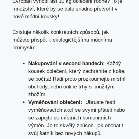
‍Evropan vyhodí asi 10 kg oblečení ročně? ⁤To je
množství,‌ které by se dalo snadno přetvořit‍ v
nové módní kousky!
Existuje ‌několik konkrétních způsobů, jak
můžete ‍přispět k ekologičtějšímu módnímu
průmyslu:
Nakupování v second handech:
Každý
kousek oblečení, který zachráníte z koše,
se počítá! Rádi proto prozkoumejte místní
obchody,⁢ nebo online trhy ⁢s použitým
zbožím.
Vyměňování ⁢oblečení:
⁣ Ubruste festi
vyměňovacích akcí se svými přáteli nebo
se zapojte do místních komunitních
výměn. Je​ to skvělý‍ způsob,⁣ jak​ obohatit
svůj šatník bez⁢ nových ⁣nákupů.