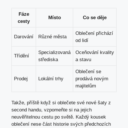
Fáze
Místo
Co se děje
cesty
Oblečení přichází
Darování
Různé města
od lidí
Specializovaná
Oceňování kvality⁤
Třídění
střediska
a stavu
Oblečení se⁤
Prodej
Lokální ⁣trhy
prodává novým
majitelům
Takže, ⁤příště když ⁢si oblečete své nové​ šaty z
second‌ handu, vzpomeňte si na jejich‍
neuvěřitelnou⁣ cestu po⁣ světě. Každý kousek
oblečení nese část historie svých ‍předchozích