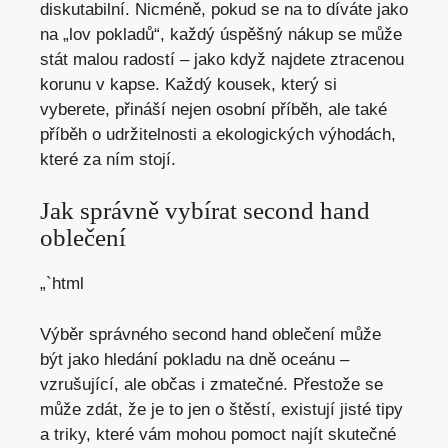
diskutabilní. Nicméně, pokud se na to díváte jako
⁤na „lov ⁣pokladů“, ‍každý úspěšný nákup se‌ může
stát malou⁣ radostí – jako‍ když najdete ztracenou
⁤korunu v kapse. Každý‌ kousek, který si
vyberete, přináší nejen osobní příběh,​ ale také
příběh o udržitelnosti a ekologických výhodách,
které za ním stojí.
Jak správně vybírat second hand
oblečení
„`html
Výběr⁤ správného second hand oblečení může
být jako hledání pokladu na dně oceánu⁢ –
vzrušující, ale občas i zmatečné. ⁤Přestože se
může zdát, ⁢že ‍je to jen o štěstí, existují jisté​ tipy‍
a triky, které vám mohou pomoct najít​ skutečné⁢