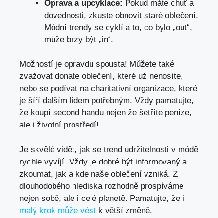
Oprava⁢ a upcyklace:
Pokud máte chuť a
dovednosti, zkuste obnovit staré oblečení.
Módní trendy⁤ se ‌cyklí a to, co‌ bylo „out“,
‍může brzy být⁣ „in“.
Možností je opravdu spousta! Můžete‍ také​
zvažovat ​donate oblečení, které už⁤ nenosíte, ​
nebo se‌ podívat‌ na charitativní organizace, které
je⁤ šíří dalším lidem potřebným. Vždy pamatujte,⁣
že koupí second handu nejen že šetříte⁢ peníze,
ale i životní prostředí!
Je ‍skvělé vidět,⁤ jak ‌se trend ‍udržitelnosti v módě
rychle vyvíjí. Vždy​ je dobré ‍být ⁣informovaný a
zkoumat, jak a kde naše oblečení vzniká. Z
⁤dlouhodobého hlediska rozhodně prospíváme
nejen sobě, ale i celé planetě.⁢ Pamatujte, že i
malý krok může vést
k větší změně.