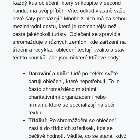
Každý kus⁢ oblečení, ⁤který⁣ si koupíte v ⁣second
handu, má svůj‍ příběh. Víte, odkud vlastně vaše
nové šaty pocházejí? Mnoho z nich ⁤má za sebou
mezinárodní cestu, která je rozmanitější než
cesta jakéhokoli turisty. Oblečení se zpravidla
shromažďuje v různých zemích, kde zařízení na
třídění a recyklaci oblečení testují kvalitu a stav
těchto kousků. Zde jsou některé klíčové body:
Darování a sběr:
Lidé⁣ po ​celém světě​
darují oblečení, které nepotřebují.⁤ To je
často⁣ zhromážděno místními
‍charitativními organizacemi nebo
firmami, které ⁤se ‍specializují na⁢ sběr
textilu.
Třídění:
Po shromáždění se oblečení
zasílá do třídících středisek, kde⁢ se
pečlivě hodnotí. Vědíte, co se stane, ⁤když