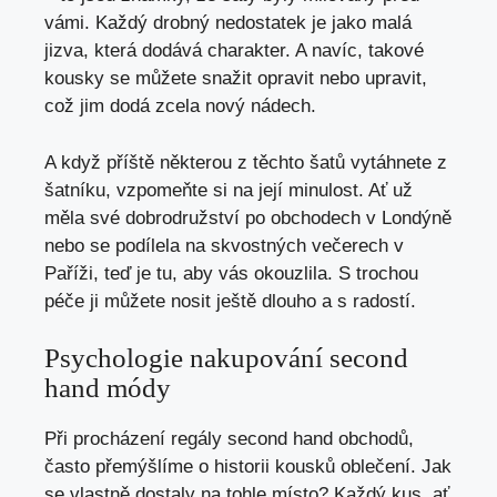
vámi. Každý drobný ⁢nedostatek je jako malá
jizva,​ která⁣ dodává charakter. A navíc, takové
kousky se můžete snažit opravit nebo⁢ upravit,
což jim dodá zcela ⁢nový nádech.
A když příště některou z těchto šatů vytáhnete z
šatníku, vzpomeňte si na její ​minulost. Ať už
⁢měla své⁢ dobrodružství po⁤ obchodech v ⁣Londýně
nebo se podílela na skvostných večerech v
Paříži, teď je tu, ‍aby‍ vás okouzlila. S trochou
péče⁤ ji můžete​ nosit ještě⁢ dlouho​ a s ​radostí.
Psychologie nakupování⁢ second
hand ‍módy
Při procházení regály second hand obchodů,
často přemýšlíme​ o historii kousků‌ oblečení. ⁤Jak‌
se⁤ vlastně dostaly na tohle místo? Každý ⁤kus, ať