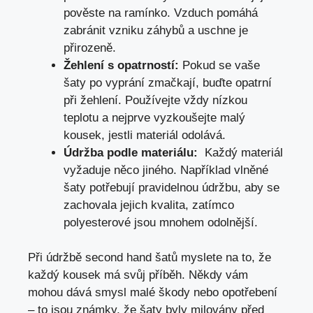
pověste na ramínko. Vzduch pomáhá
zabránit vzniku ‍záhybů a uschne‍ je
přirozeně.
Žehlení ⁢s opatrností:
Pokud se vaše⁤
šaty⁢ po vyprání zmačkají, buďte‌ opatrní
při žehlení. Používejte vždy​ nízkou
teplotu a ‍nejprve vyzkoušejte malý
kousek, jestli ⁢materiál odolává.
Údržba podle⁤ materiálu:
​ Každý⁢ materiál
vyžaduje ⁢něco jiného.⁤ Například vlněné
šaty potřebují ⁣pravidelnou⁢ údržbu, aby se
‍zachovala jejich kvalita,⁤ zatímco
⁤polyesterové jsou​ mnohem odolnější.
Při údržbě second hand‌ šatů myslete ⁢na ⁣to, že
každý kousek má svůj příběh. Někdy vám
mohou dává smysl ⁤malé škody ⁣nebo ​opotřebení
– to jsou známky,​ že šaty byly milovány⁢ před‌