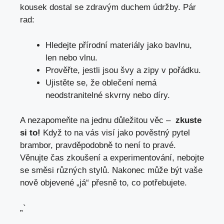
kousek dostal se zdravým duchem⁤ údržby.⁤ Pár⁢
rad:
Hledejte přírodní materiály jako bavlnu,
len nebo ⁣vlnu.
Prověřte,⁤ jestli ​jsou ‍švy a zipy v pořádku.
Ujistěte se, že oblečení nemá
neodstranitelné⁢ skvrny ‌nebo⁢ díry.
A nezapomeňte na jednu důležitou věc – ‌
zkuste
‌si ⁣to!
Když to na vás visí​ jako pověstný pytel
brambor, pravděpodobně to‍ není to pravé.
⁣Věnujte čas zkoušení ⁣a ‌experimentování, nebojte
se​ směsi různých stylů. Nakonec může být vaše
nově objevené „já“ přesně to, co potřebujete.
„`