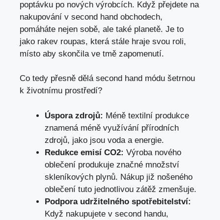
⁤poptávku po ⁢nových výrobcích. Když přejdete ‍na
nakupování v second hand obchodech,
pomáháte nejen ⁤sobě, ale také ⁣planetě. Je to
jako⁢ rakev roupas, ‌která stále ​hraje svou roli,‌
místo aby skončila ve​ tmě zapomenutí.
Co ⁤tedy přesně dělá second hand módu ⁤šetrnou
k životnímu‍ prostředí?
Úspora zdrojů:
Méně textilní produkce
znamená⁢ méně ‌využívání přírodních
zdrojů, jako jsou voda a energie.
Redukce emisí CO2:
Výroba nového
oblečení produkuje značné množství
skleníkových plynů. ⁣Nákup již nošeného⁤
oblečení tuto jednotlivou‌ zátěž​ zmenšuje.
Podpora udržitelného‌ spotřebitelství:
Když nakupujete v second handu,