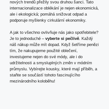
nových trendů přežily svou‍ druhou šanci. Tato
internacionalizace oblékání je nejen ekonomická,
ale i ekologická; pomáhá snižovat odpad a‍
podporuje ​myšlenky cirkulární⁢ ekonomiky.
A‌ jak to ⁤všechno ovlivňuje‌ nás ⁣jako spotřebitele?
Je to ⁢jednoduché⁢ –
vyberte si pečlivě
. Každý
náš nákup může mít dopad. Když ‍šetříme penězi
tím, že nakupujeme použité oblečení,‌
investujeme nejen do⁢ své módy, ale ‌i ⁤do
udržitelnosti ⁢a smysluplných změn v ‍módním
průmyslu. Vybírejte kousky, které mají ‌příběh, a
staňte se součástí ‌tohoto fascinujícího
mezinárodního koloběhu!