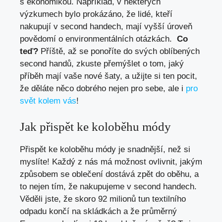
s ekonomikou. Například, v některých
výzkumech bylo prokázáno, že lidé, ⁣kteří
nakupují v ⁤second handech, mají vyšší úroveň
⁤povědomí ⁣o ​environmentálních⁤ otázkách. ‍
Co
teď?
Příště, až se ponoříte do ‍svých oblíbených
second handů, zkuste přemýšlet o tom,​ jaký
příběh mají vaše nové šaty, a užijte⁣ si ten pocit,
že‌ děláte něco dobrého nejen pro sebe, ale i ‍
pro
svět kolem vás
!
Jak ‌přispět ke koloběhu módy
Přispět ke koloběhu módy je snadnější,‌ než si
myslíte!‍ Každý⁤ z nás má možnost ovlivnit, jakým
způsobem se oblečení ‍dostává zpět do oběhu, a
to ‌nejen tím, že nakupujeme​ v second handech.
Věděli jste, že ‍skoro 92 milionů tun textilního
odpadu⁢ končí‍ na skládkách a že průměrný