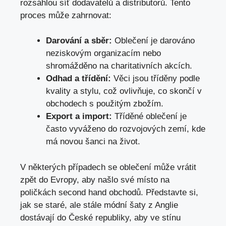
rozsáhlou síť dodavatelů a distributorů. Tento
proces může zahrnovat:
Darování a sběr:
Oblečení je darováno
neziskovým​ organizacím ‌nebo
shromážděno na charitativních⁣ akcích.
Odhad a třídění:
Věci jsou tříděny podle ​
kvality a‍ stylu,‌ což ovlivňuje, co ⁤skončí v
obchodech s použitým zbožím.
Export ⁣a import:
Tříděné oblečení je
⁢často ​vyváženo do⁢ rozvojových ⁣zemí, kde
má ⁢novou⁣ šanci na život.
V některých případech se oblečení může vrátit
⁢zpět⁣ do ‍Evropy, aby ‌našlo své místo​ na
poličkách⁢ second hand obchodů. Představte si,
jak se staré, ale⁤ stále⁣ módní⁢ šaty z ⁣Anglie
dostávají⁢ do České republiky, aby ve stínu