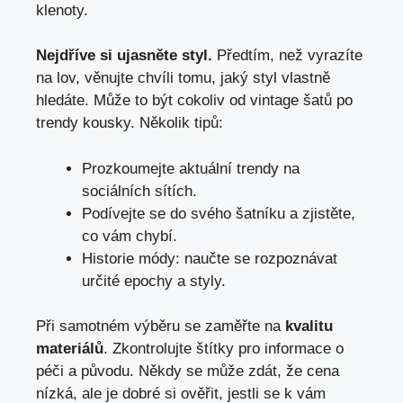
klenoty.
Nejdříve ‍si ujasněte‍ styl.
Předtím, než vyrazíte
na lov, ⁢věnujte chvíli ‌tomu, jaký ⁤styl vlastně ​
hledáte.‌ Může to být‌ cokoliv od vintage⁤ šatů po
‍trendy kousky. Několik tipů:
Prozkoumejte‍ aktuální trendy ​na
sociálních sítích.
Podívejte se do svého ⁣šatníku a zjistěte,
co vám chybí.
Historie módy: naučte se rozpoznávat
určité epochy‌ a ​styly.
Při samotném výběru se‌ zaměřte na⁤
kvalitu
materiálů
. Zkontrolujte ‍štítky pro informace o
péči a původu. Někdy se může zdát, že ‌cena‌
nízká, ‍ale je dobré ‌si ověřit,⁤ jestli se k vám