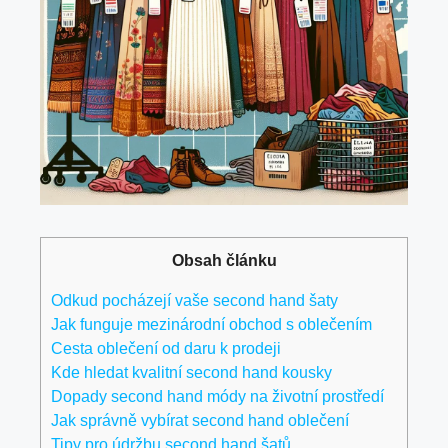
Obsah článku
Odkud pocházejí vaše‌ second ‌hand šaty
Jak funguje mezinárodní ⁤obchod s oblečením
Cesta oblečení od daru k prodeji
Kde hledat ​kvalitní second hand kousky
Dopady second hand ‍módy ​na ​životní prostředí
Jak správně vybírat second hand oblečení
Tipy pro údržbu second hand šatů