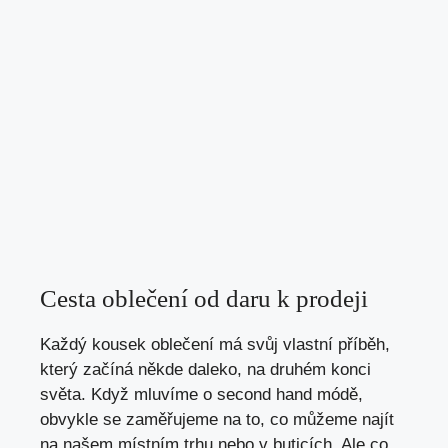
Cesta oblečení od daru k prodeji
Každý kousek oblečení‍ má svůj vlastní příběh,
který začíná někde daleko,‌ na druhém⁢ konci
světa. Když mluvíme o second hand módě,⁣
obvykle⁤ se zaměřujeme‌ na to, co ​můžeme najít
na našem místním trhu nebo v buticích. Ale co