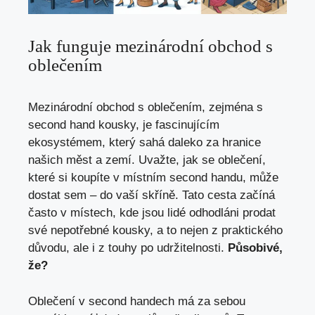
Jak funguje mezinárodní ⁤obchod s
oblečením
Mezinárodní‍ obchod s oblečením, ‍zejména s
second​ hand kousky,⁣ je⁢ fascinujícím ​
ekosystémem, který sahá daleko za hranice
našich měst a ​zemí.⁤ Uvažte, jak se oblečení,
‌které ‌si koupíte ‍v ⁤místním second ⁤handu, může
dostat sem – do vaší skříně. ⁣Tato cesta začíná
často ​v místech, ‍kde jsou lidé odhodláni prodat
své⁣ nepotřebné kousky, a to nejen z praktického
důvodu, ⁤ale i z touhy po‍ udržitelnosti.‌
Působivé,
že?
Oblečení‌ v second handech má za sebou