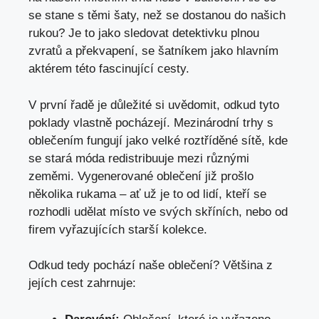
se⁤ stane s těmi šaty, ‌než se dostanou do našich
rukou? Je to​ jako sledovat detektivku plnou
zvratů ⁢a překvapení, se ⁢šatníkem jako hlavním
aktérem této fascinující ‌cesty.
V první‍ řadě​ je důležité si ‌uvědomit, odkud tyto
poklady vlastně pocházejí. Mezinárodní trhy s⁢
oblečením fungují jako ⁣velké roztříděné​ sítě,‌ kde‍
se stará móda redistribuuje⁣ mezi různými
zeměmi. Vygenerované oblečení​ již prošlo
několika rukama – ať už je to od‌ lidí, kteří se
rozhodli udělat místo⁣ ve svých skříních, nebo od
firem vyřazujících starší kolekce.
Odkud tedy‌ pochází ‌naše oblečení? ​Většina z‍
jejích cest zahrnuje: