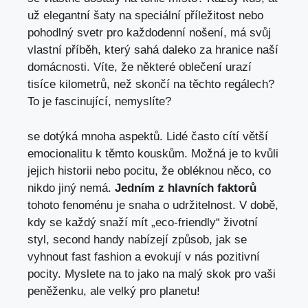
už⁣ elegantní šaty na⁤ speciální příležitost nebo
pohodlný⁢ svetr pro každodenní nošení, má svůj
vlastní⁤ příběh, ‍který⁢ sahá daleko ⁢za hranice naší
domácnosti. Víte, že ⁣některé‍ oblečení‍ urazí
tisíce kilometrů, než skončí na ⁢těchto regálech?
To⁤ je ​fascinující, ‍nemyslíte?
se dotýká ⁢mnoha aspektů.⁤ Lidé často⁤ cítí‌ větší
emocionalitu k těmto kouskům. Možná je to kvůli
jejich ‌historii ​nebo pocitu, že ⁢obléknou něco,‌ co
nikdo jiný nemá.
Jedním ⁤z ‍hlavních ​faktorů
⁣tohoto fenoménu⁢ je snaha o ​udržitelnost. V ‍době,
kdy⁣ se každý snaží mít „eco-friendly“ životní
‍styl, second handy nabízejí způsob, ⁢jak se
vyhnout fast fashion ‍a evokují ⁤v⁤ nás pozitivní
pocity. Myslete na to jako​ na malý​ skok pro vaši⁢
peněženku, ale velký pro planetu!