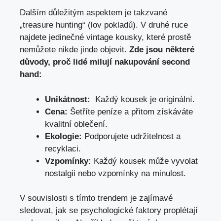
Dalším důležitým aspektem⁢ je takzvané
„treasure​ hunting“ (lov pokladů). V druhé ruce
najdete ​jedinečné ⁣vintage kousky, ‌které ⁢prostě
nemůžete⁣ nikde ‍jinde objevit.
Zde jsou některé
důvody, proč ⁢lidé milují nakupování second
‌hand: ⁤
Unikátnost:
‍ Každý kousek ‍je originální.
Cena:
Šetříte‍ peníze‌ a přitom získáváte
kvalitní oblečení.
Ekologie:
Podporujete udržitelnost a‌
recyklaci.
Vzpomínky:
‌Každý kousek může vyvolat⁤
nostalgii nebo‍ vzpomínky⁤ na minulost.
V souvislosti s ​tímto trendem je ‍zajímavé
sledovat, jak se ​psychologické faktory proplétají