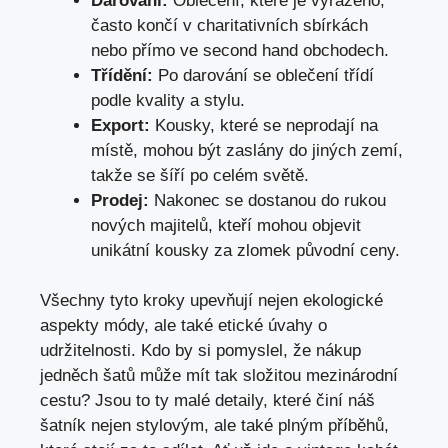
Darování:
Oblečení, které je ‍vyřazeno,
často končí v charitativních sbírkách
nebo přímo ve second ​hand obchodech.
Třídění:
Po darování se‍ oblečení ‌třídí ​
podle kvality ⁢a⁤ stylu.
Export:
Kousky, ⁢které ​se neprodají na
místě, mohou ⁣být ‍zaslány do ⁢jiných zemí,
takže⁢ se ​šíří po celém⁢ světě.
Prodej:
⁢Nakonec se‌ dostanou do rukou​
nových majitelů, kteří mohou ‍objevit⁤
unikátní​ kousky⁣ za zlomek původní ⁣ceny.
Všechny tyto kroky upevňují nejen ekologické
aspekty módy,​ ale⁤ také etické​ úvahy o
udržitelnosti. ⁣Kdo by⁣ si pomyslel,​ že nákup
jedněch šatů​ může mít tak složitou mezinárodní
cestu? Jsou to ty malé detaily, které činí náš
šatník nejen stylovým, ale také plným příběhů,