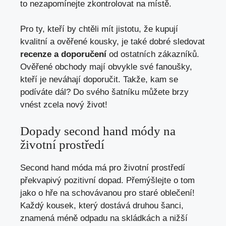
to nezapomínejte zkontrolovat na místě.
Pro ty, kteří by chtěli mít jistotu, že kupují
kvalitní ‌a ověřené kousky, je také‍ dobré sledovat
recenze a ‍doporučení
od ostatních zákazníků.
‍Ověřené obchody ⁤mají obvykle své ⁤fanoušky,
kteří je neváhají doporučit. Takže, kam se
podíváte dál?‍ Do ⁢svého šatníku můžete brzy
⁣vnést zcela nový ⁤život!
Dopady second hand ‍módy ​na ​
životní prostředí
Second⁣ hand móda má pro životní ‍prostředí
překvapivý ⁣pozitivní dopad. Přemýšlejte ⁣o⁣ tom⁤
jako o hře⁢ na schovávanou pro staré oblečení!
Každý kousek, který⁢ dostává druhou šanci,‌
znamená ​méně odpadu​ na skládkách a nižší