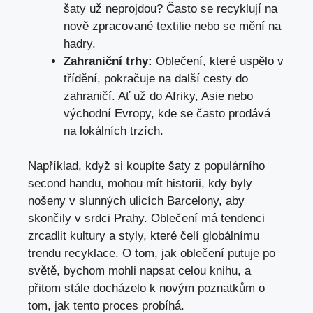
‌šaty už ‌neprojdou? Často se recyklují na
nově zpracované⁣ textilie nebo se⁣ mění na
hadry.
Zahraniční trhy:
Oblečení, které uspělo v
třídění, pokračuje na další cesty ‌do
zahraničí.⁤ Ať už do Afriky, Asie nebo
východní‍ Evropy, kde se často prodává
na ⁢lokálních trzích.
Například, když si koupíte šaty z populárního
second‍ handu, mohou ⁢mít⁣ historii, ⁤kdy byly
nošeny v slunných ulicích Barcelony, aby
skončily v srdci ⁢Prahy. Oblečení má tendenci
zrcadlit kultury a‌ styly, ⁢které čelí globálnímu
trendu recyklace. ‍O ‌tom,⁣ jak oblečení ‍putuje po
světě, bychom mohli napsat ⁤celou​ knihu, a
přitom stále docházelo ⁢k novým ⁤poznatkům ⁤o‍
tom, jak tento‌ proces ⁤probíhá.