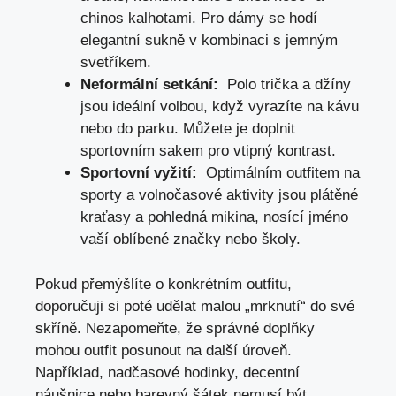
chinos kalhotami. Pro ​dámy se hodí
elegantní sukně v ⁢kombinaci s jemným
svetříkem.
Neformální setkání:
‍ Polo ‍trička a džíny ​
jsou ideální‌ volbou, když vyrazíte na kávu
​nebo do parku. Můžete je​ doplnit
sportovním sakem pro vtipný kontrast.
Sportovní ‍vyžití:
​ Optimálním outfitem na
sporty a volnočasové aktivity ​jsou ⁤plátěné
kraťasy a pohledná mikina, ‌nosící jméno
vaší ⁤oblíbené značky nebo školy.
Pokud přemýšlíte ‍o konkrétním outfitu,
doporučuji si poté udělat malou⁢ „mrknutí“ do své⁢
skříně. Nezapomeňte,⁣ že správné doplňky
mohou⁣ outfit posunout na další úroveň.⁢
Například, nadčasové ⁢hodinky, decentní
náušnice nebo barevný šátek nemusí být