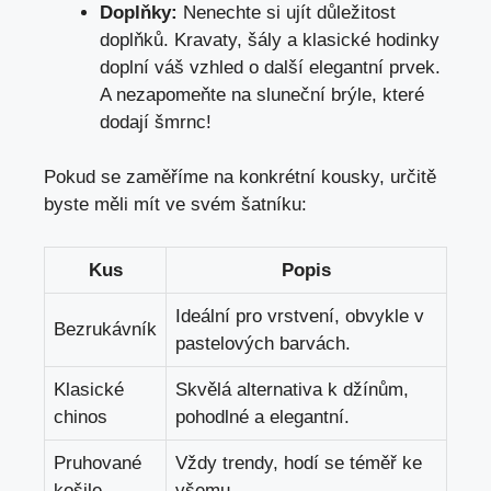
Doplňky:
Nenechte si ujít důležitost‌
doplňků. Kravaty, šály a klasické ​hodinky
doplní váš vzhled o ​další elegantní prvek.​
A nezapomeňte na sluneční ​brýle, které
‌dodají šmrnc!
Pokud se zaměříme na konkrétní kousky, určitě
⁣byste měli mít ve svém šatníku:
Kus
Popis
Ideální pro vrstvení, obvykle v
Bezrukávník
pastelových barvách.
Klasické​
Skvělá alternativa k džínům,
chinos
pohodlné​ a elegantní.
Pruhované
Vždy​ trendy,⁣ hodí ​se téměř⁤ ke
košile
všemu.