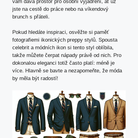
vám dává⁤ prostor pro osobní vyjádření,‍ ať už
‍jste⁣ na cestě do práce⁤ nebo na víkendový
‍brunch ‍s přáteli.
Pokud ‍hledáte inspiraci,⁤ osvěžte si paměť‌
fotografiemi ikonických preppy stylů. Spousta
celebrit⁢ a‌ módních ikon ⁢si tento styl oblíbila,
takže ⁤můžete ⁢čerpat nápady právě od‌ nich. Pro
dokonalou‌ eleganci⁤ totiž​ často platí: méně je
více. Hlavně se bavte a nezapomeňte, že móda
by měla být ⁣radostí!