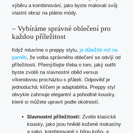
výběru a kombinování, ⁢jako ⁢byste ⁤malovali svůj
vlastní‍ obraz ​na plátno módy.
– Vybíráme‌ správné oblečení⁣ pro
každou příležitost
Když ⁣mluvíme o preppy stylu,
je důležité mít⁤ na
⁤paměti
, že ​volba správného oblečení se odvíjí od
příležitosti. Přemýšlejte třeba o⁣ tom, jaký outfit
byste ⁣zvolili na slavnostní ​oběd versus ​
víkendovou ⁢procházku s přáteli. Odpověď je
jednoduchá: ⁢klíčem je adaptabilita. Preppy styl
obvykle zahrnuje⁤ elegantní a pohodlné⁢ kousky,
které​ si můžete upravit‌ podle okolností.
Slavnostní‍ příležitosti:
Zvolte ‌klasické
kousky, jako jsou hnědé⁤ kožené mokasíny
⁣a sako, kombinované s⁢ bílou ⁤košo- a