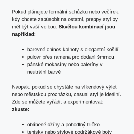
Pokud plánujete formální schůzku nebo⁣ večírek,
kdy chcete zapůsobit na ostatní, preppy styl ‌by
měl být ⁢vaší volbou.
Skvělou kombinací jsou
například:
barevné ⁤chinos⁢ kalhoty s elegantní košilí
pulovr⁢ přes ramena pro dodání ⁣šmrncu
pánské mokasíny nebo⁢ baleríny ‍v
neutrální barvě
Naopak, pokud se chystáte na ‍víkendový výlet
⁣nebo městskou ‍procházku, casual ‍styl‍ je ⁢ideální.
Zde se‌ můžete vyřádit a experimentovat:
zkuste:
oblíbené džíny a pohodlný tričko
tenisky nebo ⁤stylové podržákové boty