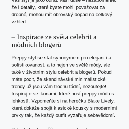
Váš styl ⁤je jako⁤ odraz vaší⁤ duše ⁢– nezapomeňte,
že i ⁤detaily, ⁣které byste mohli považovat za⁤
drobné, mohou mít obrovský dopad na celkový
vzhled.
– Inspirace ze světa celebrit⁣ a
módních blogerů
Preppy styl se stal synonymem pro eleganci a
sofistikovanost, a to ​nejen⁣ ve ⁣světě ⁢módy, ale
také​ v životním stylu ⁣celebrit a blogerů. Pokud
máte pocit, že skandinávské minimalistické
trendy ⁣už‍ jsou vám trochu fádní, nezoufejte!
Inspirujte se​ ikonami, ‍které nosí preppy módu s‌
lehkostí. Vzpomeňte si na herečku Blake Lively,⁢
která dokáže ⁤spojit klasické kousky s moderními
​prvky tak, že ⁤každý ‍outfit⁤ vyzařuje ⁢sebevědomí.