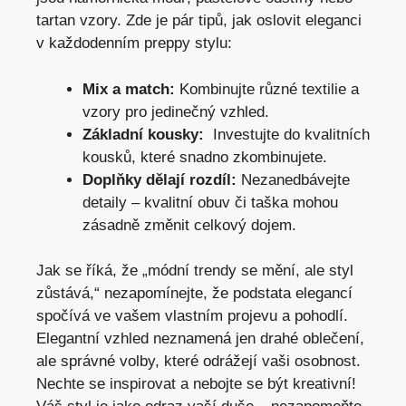
tartan vzory. Zde je pár⁣ tipů, jak oslovit eleganci
v každodenním⁤ preppy stylu:
Mix a match:
Kombinujte ‍různé textilie a‍
vzory pro​ jedinečný vzhled.
Základní ‌kousky:
⁢ Investujte⁢ do ‌kvalitních‌
kousků, které ‍snadno zkombinujete.
Doplňky dělají​ rozdíl:
Nezanedbávejte
detaily – kvalitní obuv či taška ⁢mohou
zásadně změnit celkový⁢ dojem.
Jak se říká, že „módní trendy se mění, ale styl
zůstává,“ nezapomínejte, že podstata elegancí
spočívá ‍ve vašem vlastním projevu a ​pohodlí.
Elegantní‌ vzhled neznamená jen drahé oblečení,
ale správné volby, které odrážejí vaši osobnost.
Nechte se inspirovat a nebojte se být‌ kreativní!⁢