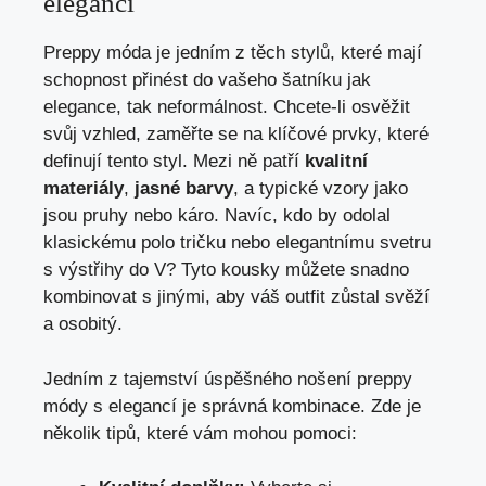
elegancí
Preppy móda ​je jedním z ‍těch stylů, které mají
schopnost přinést do vašeho šatníku⁤ jak​
elegance, tak neformálnost. ​Chcete-li osvěžit⁣
svůj vzhled, zaměřte se na klíčové ​prvky, které
definují tento styl.​ Mezi ně patří
kvalitní
materiály
,
jasné barvy
, a typické vzory jako ​
jsou pruhy ‌nebo káro. Navíc, ⁢kdo⁤ by odolal
klasickému polo tričku ⁣nebo‍ elegantnímu svetru
s výstřihy do V? ⁣Tyto kousky můžete snadno
kombinovat s jinými, aby váš outfit zůstal svěží
a osobitý.
Jedním z tajemství‍ úspěšného nošení preppy‍
módy s elegancí je správná kombinace. Zde ⁤je⁢
několik tipů, které vám⁤ mohou​ pomoci: