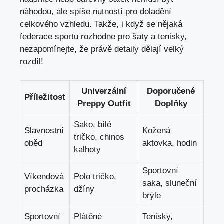
náhodou,‍ ale spíše nutností pro doladění
celkového‌ vzhledu. Takže,⁢ i když se nějaká
federace sportu ‍rozhodne pro šaty a tenisky,
nezapomínejte, že ​právě ‌detaily ⁢dělají velký
‌rozdíl!
Univerzální
Doporučené
Příležitost
Preppy Outfit
Doplňky
Sako, bílé⁢
Slavnostní
Kožená
tričko, chinos
oběd
aktovka, hodin
kalhoty
Sportovní
Víkendová
Polo tričko,
saka, ‍sluneční
procházka
džíny
brýle
Sportovní
Plátěné
Tenisky,