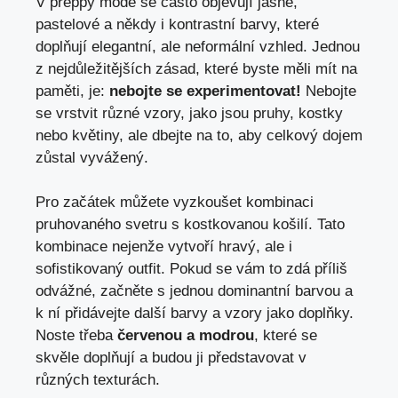
V preppy módě se často objevují ⁣jasné,
pastelové a‍ někdy i kontrastní barvy, které
doplňují elegantní, ale neformální vzhled. Jednou
z nejdůležitějších zásad,​ které byste měli‍ mít ⁢na
paměti, je:
nebojte se experimentovat!
Nebojte
se vrstvit ⁣různé vzory, jako jsou pruhy, kostky
nebo květiny, ale dbejte⁣ na to, aby​ celkový dojem
zůstal vyvážený.
Pro začátek můžete vyzkoušet kombinaci
pruhovaného svetru s kostkovanou ⁣košilí. Tato​
kombinace nejenže vytvoří hravý, ale i ​
sofistikovaný outfit. Pokud se vám to zdá příliš
odvážné, začněte s jednou dominantní barvou a
k ní ‌přidávejte další barvy ⁣a vzory jako ⁢doplňky.
‌Noste třeba
červenou a modrou
, které se
skvěle doplňují a budou ji představovat v
různých texturách.