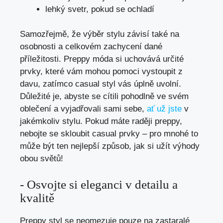
lehký svetr,⁣ pokud ⁤se ⁤ochladí
Samozřejmě, že výběr stylu závisí také na
osobnosti ​a celkovém zachycení dané
‍příležitosti. Preppy ⁤móda si‌ uchovává určité
prvky, které vám mohou pomoci vystoupit z
davu, zatímco ⁣casual styl vás úplně‍ uvolní.
Důležité je, abyste se cítili pohodlně ve svém
⁣oblečení‍ a vyjadřovali ​sami sebe,
ať ​už jste
v
jakémkoliv stylu.‌ Pokud máte raději preppy,
nebojte se skloubit casual ⁣prvky⁤ – pro mnohé‌ to
může⁤ být ten nejlepší⁤ způsob,⁤ jak si‌ užít výhody
obou světů!
-​ Osvojte si eleganci v detailu a‍
kvalitě
Preppy styl se neomezuje pouze na zastaralé