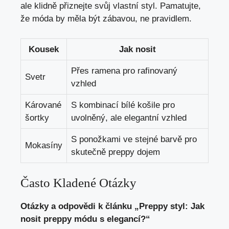
ale klidně přiznejte svůj vlastní ‌styl. Pamatujte,
že móda by ‌měla ⁢být zábavou,⁤ ne pravidlem.
Kousek
Jak nosit
Přes⁣ ramena pro rafinovaný
Svetr
⁤vzhled
Kárované
S kombinací bílé košile pro⁢
šortky
uvolněný, ale elegantní vzhled
S ponožkami ve stejné barvě pro
Mokasíny
skutečně⁢ preppy ‍dojem
Často ‍Kladené Otázky
Otázky‌ a odpovědi ⁤k článku „Preppy styl: Jak⁣
nosit preppy módu s elegancí?“