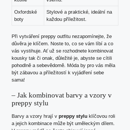
Oxfordské
Stylové a‌ praktické, ⁢ideální ⁣na
boty
každou příležitost.
Při vytváření preppy‌ outfitu nezapomínejte, že
důvěra je klíčem. ⁢Noste⁢ to, co se vám líbí a ‌co
vás vystihuje. Ať⁢ už ⁣se rozhodnete kombinovat
kousky tak či onak, důležité je,‍ abyste se cítili
‌pohodlně a sebevědomě. Móda⁤ by pro vás měla
být zábavou a ​příležitostí⁤ k vyjádření sebe
sama!
– Jak kombinovat barvy a vzory v
preppy stylu
Barvy a⁣ vzory⁢ hrají v
preppy stylu
⁤klíčovou roli
a jejich kombinace může být uměleckým ‌dílem.