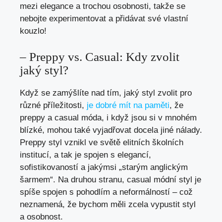
mezi elegance‍ a trochou osobnosti, takže se
nebojte experimentovat ‍a přidávat své vlastní
kouzlo!
– Preppy vs. Casual: Kdy‌ zvolit
jaký ⁤styl?
Když se zamýšlíte nad tím, jaký‌ styl zvolit pro
různé příležitosti,
je‍ dobré‍ mít na paměti
, že
preppy a casual móda, i když jsou si v⁤ mnohém
blízké, ⁢mohou také vyjadřovat docela jiné⁢ nálady.
Preppy ⁢styl vznikl ve světě elitních školních
institucí,‌ a tak je spojen​ s elegancí,
sofistikovaností a jakýmsi „starým anglickým
šarmem“. Na druhou stranu, casual⁤ módní⁤ styl‍ je
spíše spojen ⁢s pohodlím a⁣ neformálností ⁣– což
neznamená, že bychom měli ‌zcela vypustit⁤ styl
a osobnost.