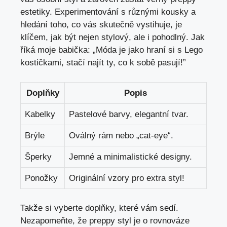
estetiky. Experimentování ‌s různými kousky a
‌hledání toho, co⁣ vás​ skutečně vystihuje, je
klíčem, ​jak být‍ nejen stylový, ale i pohodlný. Jak
⁣říká moje ⁤babička: „Móda je ⁢jako hraní ‌si ⁤s ⁤Lego
⁤kostičkami, stačí najít ty,⁣ co k ‍sobě​ pasují!”
Doplňky
Popis
Kabelky
Pastelové‍ barvy, ⁢elegantní ⁣tvar.
Brýle
Oválný rám nebo „cat-eye“.
Šperky
Jemné a minimalistické ‍designy.
Ponožky
Originální vzory pro extra‍ styl!
Takže si vyberte doplňky, ⁤které vám sedí.
Nezapomeňte, že preppy styl je o rovnováze