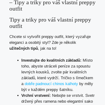
– Tipy a triky pro váš vlastní preppy
outfit
Tipy a triky pro váš vlastní​ preppy
outfit
Chcete si vytvořit ‍preppy outfit, který vyzařuje
eleganci a osobitý styl?⁣ Zde je několik
užitečných tipů
, ‌jak ⁣na​ to!
Investujte do kvalitních základů:
Místo
toho,⁢ abyste utráceli‌ peníze za spoustu
levných kousků, zvolte pár kvalitních
základů, které vydrží. Tričko​ s límečkem
a
dobře padnoucí chinos kalhoty
by ​měly
být v každém preppy⁤ šatníku.
Vrchní ⁢vrstvení:
Nebojte se vrstvit. Svetr
držený ⁤přes ramena nebo elegantní ​sako