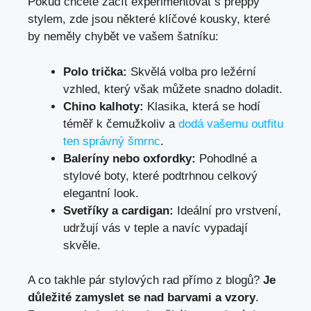
Pokud chcete začít⁣ experimentovat ⁤s preppy
stylem, zde jsou ⁣některé klíčové kousky, ⁢které
by neměly ⁣chybět ve vašem šatníku:
Polo trička:
Skvělá volba pro ležérní‌
vzhled,⁢ který‍ však ⁤můžete snadno doladit.
Chino ‌kalhoty:
Klasika, která se​ hodí
téměř k čemužkoliv a ⁢
dodá vašemu outfitu
ten správný šmrnc
.
Baleríny ​nebo oxfordky:
Pohodlné a
⁤stylové ⁣boty, které podtrhnou celkový
elegantní‌ look.
Svetříky a cardigan:
Ideální pro vrstvení,
udržují vás v teple ⁢a​ navíc ​vypadají
skvěle.
A ⁤co ​takhle ⁤pár‌ stylových ‌rad přímo z blogů?⁣
Je
důležité zamyslet ​se nad barvami a vzory
.