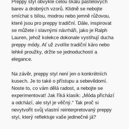
Preppy⁣ styl ⁢obvykle celou škálu pastelových
barev a‍ drobných vzorů. ⁣Klidně se nebojte
smíchat s‍ bílou,​ modrou nebo jemně růžovou,
které jsou pro⁤ preppy tradiční.⁢ Dále, inspirovat
se můžete i slavnými ⁤návrháři, jako‌ je Ralph
⁤Lauren, jehož ⁣kolekce dokonale vystihují ducha
preppy módy. Ať už zvolíte⁢ tradiční káro ‌nebo
lehké proužky, držte se⁢ jednoduchosti a
elegance.
Na závěr, preppy styl není jen⁣ o konkrétních
kusech.‌ Je to také o přístupu a sebevědomí.​
Noste to, co vám dělá radost, ⁤a nebojte se
experimentovat! Jak říká klasik: „Móda přichází
a odchází, ​ale styl‍ je věčný.“ Tak proč⁤ si
nevytvořit svůj vlastní reinterpretovaný preppy
styl, který‍ reflektuje vaše jedinečné já?