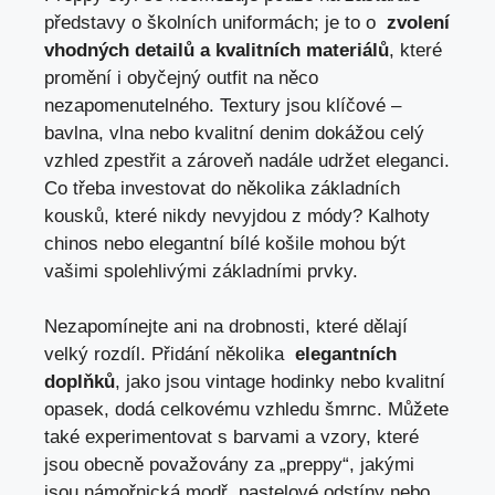
představy o ​školních uniformách; ​je to o ‍
zvolení
vhodných detailů a kvalitních materiálů
, které
promění​ i obyčejný outfit na něco
nezapomenutelného. Textury jsou⁤ klíčové –
bavlna, vlna nebo kvalitní ‌denim dokážou celý
vzhled zpestřit a zároveň nadále udržet eleganci.
Co třeba ‍investovat do‌ několika základních
‍kousků, které nikdy nevyjdou⁤ z módy?⁤ Kalhoty
chinos nebo elegantní​ bílé košile mohou být
vašimi spolehlivými základními prvky.
Nezapomínejte ani na drobnosti, které dělají
velký rozdíl. Přidání⁣ několika ‍
elegantních
doplňků
,‌ jako jsou vintage hodinky⁢ nebo kvalitní
opasek, dodá‍ celkovému vzhledu šmrnc. Můžete
také experimentovat‌ s barvami a​ vzory,‍ které
jsou ⁢obecně považovány⁢ za‍ „preppy“, jakými
jsou námořnická modř, pastelové odstíny nebo ​