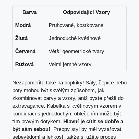
Barva
Odpovídající ​Vzory
Modrá
Pruhované, ⁤kostkované
Žlutá
Jednoduché květinové
Červená
Větší geometrické‌ tvary
Růžová
Velmi jemné vzory
Nezapomeňte také na doplňky! ‌Šály, čepice nebo
‌boty mohou být skvělým​ způsobem, jak
zkombinovat barvy a vzory,⁤ aniž‌ byste přešli do‌
extravagance. Kabelka ​s květinovým vzorem v
kombinaci‌ s jednoduchým oblečením ​může být
tím‍ pravým dotykem.
Hlavní je⁣ cítit se dobře a
být sám sebou!
‍ Preppy styl by⁢ měl vyzařovat⁢
sebevědomí a lehkost, takže si ⁢užijte proces