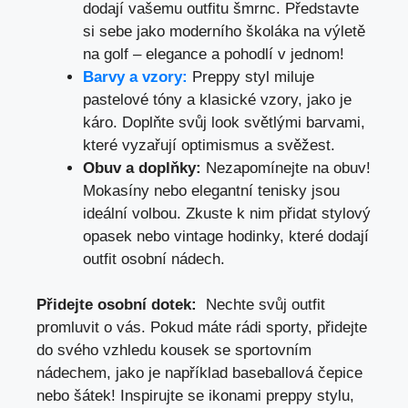
‌dodají vašemu outfitu⁣ šmrnc. Představte‍
si sebe jako moderního školáka na výletě‌
na golf​ – elegance a pohodlí v⁤ jednom!
Barvy‍ a vzory:
Preppy‌ styl miluje
‌pastelové tóny a klasické vzory, jako‍ je
káro. Doplňte​ svůj look světlými barvami,
které vyzařují optimismus a svěžest.
Obuv ⁣a doplňky:
Nezapomínejte ⁣na obuv!‌
Mokasíny​ nebo elegantní⁤ tenisky jsou
ideální⁣ volbou. Zkuste k nim přidat stylový
opasek nebo​ vintage ⁤hodinky, které dodají
outfit osobní nádech.
Přidejte osobní dotek:
⁤ Nechte svůj ⁤outfit
⁢promluvit ‍o vás. Pokud máte rádi sporty, přidejte
do svého vzhledu ⁢kousek se​ sportovním
nádechem, jako je například baseballová čepice
nebo šátek! Inspirujte se​ ikonami preppy stylu,