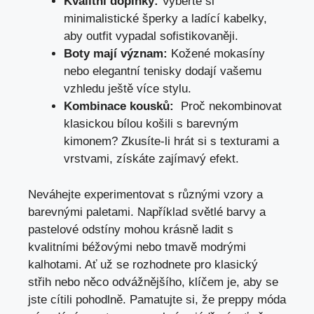
Kvalitní ‍doplňky:
⁤Vyberte ‌si⁢
minimalistické šperky ⁤a ladící kabelky,
aby outfit vypadal sofistikovaněji.
Boty⁢ mají význam:
⁤Kožené ⁢mokasíny
nebo elegantní tenisky dodají⁢ vašemu
⁣vzhledu ještě více stylu.
Kombinace kousků:
⁣ Proč nekombinovat
klasickou bílou košili s barevným
kimonem? Zkusíte-li hrát si s texturami a
vrstvami,⁢ získáte zajímavý efekt.
Neváhejte​ experimentovat ⁣s různými ‍vzory⁣ a
barevnými paletami. Například světlé ‌barvy a​
pastelové ‌odstíny mohou⁣ krásně ⁤ladit s
kvalitními béžovými nebo tmavě modrými
‍kalhotami. ‍Ať už se rozhodnete pro klasický
střih‍ nebo něco ​odvážnějšího, klíčem je, ⁣aby se
jste cítili pohodlně. ‌Pamatujte si, že preppy móda