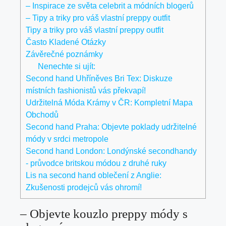
– Inspirace ze světa celebrit⁣ a módních blogerů
– Tipy a triky pro váš vlastní preppy outfit
Tipy a triky pro váš vlastní​ preppy outfit
Často ‍Kladené Otázky
Závěrečné ​poznámky
Nenechte si ujít:
Second hand Uhříněves Bri Tex: Diskuze
místních fashionistů vás překvapí!
Udržitelná Móda Krámy v ČR: Kompletní Mapa
Obchodů
Second hand Praha: Objevte poklady udržitelné
módy v srdci metropole
Second hand London: Londýnské secondhandy
- průvodce britskou módou z druhé ruky
Lis na second hand oblečení z Anglie:
Zkušenosti prodejců vás ohromí!
– ‍Objevte kouzlo preppy módy s