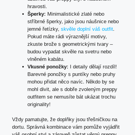
hravosti.
Šperky:
Minimalistické zlaté nebo‌
stříbrné šperky, jako jsou náušnice⁣ nebo
jemné ‍řetízky,
skvěle doplní váš outfit
.
Pokud ‍máte rádi ⁢výraznější motivy,
zkuste brože s geometrickými tvary⁤ –
budou vypadat skvěle na svetru nebo
vlněném kabátu.
Vkusné ‍ponožky:
I detaily ‍dělají rozdíl!
Barevné ponožky s puntíky ⁢nebo ‌pruhy⁣
mohou přidat⁣ něco navíc. Někdo⁤ by se
mohl divit, ale s dobře zvoleným⁢ preppy
outfitem se nemusíte bát‌ ukázat trochu
originality!
Vždy pamatujte, že doplňky jsou třešničkou na
‌dortu. Správná kombinace vám ‍pomůže‌ vyjádřit
váš ‍osobní styl⁢ a zároveň ⁤zůstat věrný preppy