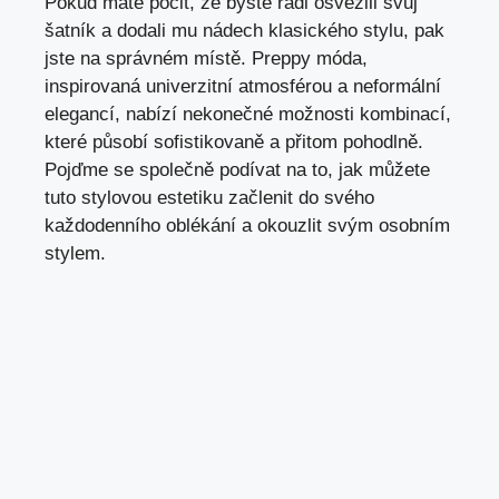
‍Pokud máte ⁣pocit, že ‍byste rádi osvěžili svůj
šatník a ⁤dodali mu nádech ⁤klasického stylu, pak
jste na správném místě. Preppy móda,
inspirovaná ⁢univerzitní atmosférou ​a ⁤neformální
elegancí, nabízí nekonečné​ možnosti⁢ kombinací,
které působí sofistikovaně a přitom pohodlně.⁤
Pojďme se společně podívat⁣ na to, jak můžete ​
tuto stylovou estetiku začlenit do svého
každodenního oblékání a okouzlit svým osobním
stylem.