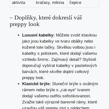
aktivita
kraťasy, mikina
čepice
– Doplňky, které dokreslí váš
preppy look
Luxusní kabelky:
⁢Můžete zvolit klasikou
‌jako jsou kabelky ve tvaru obálky nebo‌
kožené tote tašky.⁤ Skvělou ​volbou jsou‌ i‌
kabelky s potiskem, které dodají vašemu
vzhledu⁣ šmrnc. Zajímavý detail? Stylisté
⁣doporučují⁣ vybírat ‌kabelky ⁢v pastelových
barvách, které skvěle doplní celkový
preppy look.
Klasické ⁣brýle:
Sluneční brýle s oválným
⁢rámem nebo brýle s „cat-eye“ tvarem
dodají vašemu outfitu sofistikovanost.
Zvažte také výrazné barevné rámy, které
uzavřou váš⁢ preppy styl s​ nádechem