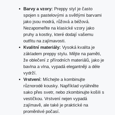
Barvy a vzory:
‌Preppy styl⁢ je často
spojen ⁣s pastelovými a ‍světlými barvami
jako jsou modrá, růžová a béžová.⁤
Nezapomeňte na⁣ klasické vzory jako
pruhy a kostky,‍ které dodají vašemu​
outfitu na zajímavosti.
Kvalitní materiály:
Vysoká kvalita je
základem preppy stylu. Mějte na paměti,⁢
že⁣ oblečení z‌ přírodních materiálů, jako‍ je​
bavlna‍ a vlna, vypadá ⁢elegantněji a déle
vydrží.
Vrstvení:
Míchejte a kombinujte
různorodé kousky. Například⁤ vytáhněte⁤
sako⁤ přes svetr, nebo zkombinujte ⁣košili s
vestičkou. Vrstvení nejen vypadá
zajímavě, ale také je⁣ praktické‌ na
proměnlivé počasí.