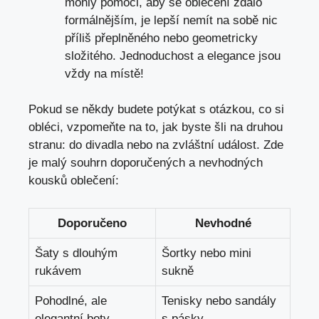
mohly pomoci, aby se oblečení zdálo
formálnějším, je lepší nemít na sobě nic
příliš přeplněného nebo geometricky
složitého. Jednoduchost a elegance jsou
vždy na místě!
Pokud se někdy budete potýkat s otázkou, co si
obléci, vzpomeňte na to, jak byste šli na druhou
stranu: do divadla nebo na zvláštní událost. Zde
je malý souhrn doporučených a nevhodných
kousků oblečení:
Doporučeno
Nevhodné
Šaty s dlouhým
Šortky nebo mini
rukávem
sukně
Pohodlné, ale
Tenisky nebo sandály
elegantní boty
s pásky