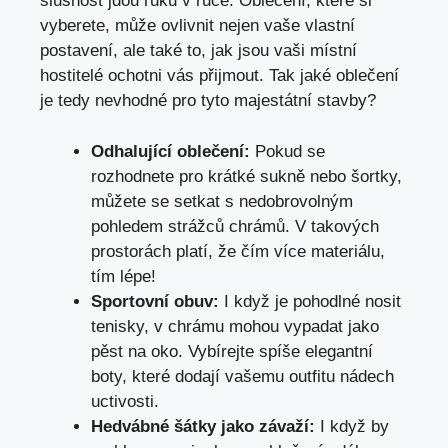
slušnost jdou ruku v ruce. Oblečení, které si
vyberete, může ovlivnit nejen vaše vlastní
postavení, ale také to, jak jsou vaši místní
hostitelé ochotni vás přijmout. Tak jaké oblečení
je tedy nevhodné pro tyto majestátní stavby?
Odhalující oblečení:
Pokud se
rozhodnete pro krátké sukně nebo šortky,
můžete se setkat s nedobrovolným
pohledem strážců chrámů. V takových
prostorách platí, že čím více materiálu,
tím lépe!
Sportovní obuv:
I když je pohodlné nosit
tenisky, v chrámu mohou vypadat jako
pěst na oko. Vybírejte spíše elegantní
boty, které dodají vašemu outfitu nádech
uctivosti.
Hedvábné šátky jako závaží:
I když by