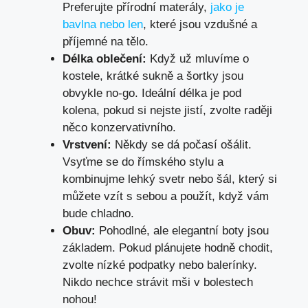
Preferujte přírodní materály,
jako je
bavlna nebo len
, které jsou vzdušné a
příjemné na tělo.
Délka oblečení:
Když už mluvíme o
kostele, krátké sukně a šortky jsou
obvykle no-go. Ideální délka je pod
kolena, pokud si nejste jistí, zvolte raději
něco konzervativního.
Vrstvení:
Někdy se dá počasí ošálit.
Vsyťme se do římského stylu a
kombinujme lehký svetr nebo šál, který si
můžete vzít s sebou a použít, když vám
bude chladno.
Obuv:
Pohodlné, ale elegantní boty jsou
základem. Pokud plánujete hodně chodit,
zvolte nízké podpatky nebo balerínky.
Nikdo nechce strávit mši v bolestech
nohou!