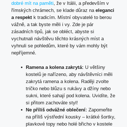
dobré mít na paměti
, že v Itálii, a především v
římských chrámech, se klade důraz na
eleganci
a respekt
k tradicím. Místní obyvatelé to berou
vážně, a tak byste měli i vy. Zde je pár
zásadních tipů, jak se obléct, abyste si
vychutnali návštěvu těchto krásných míst a
vyhnuli se pohledům, které by vám mohly být
nepříjemné.
Ramena a kolena zakrytá:
U většiny
kostelů je nařízeno, aby návštěvníci měli
zakrytá ramena a kolena. Raději zvolte
tričko nebo blůzu s rukávy a džíny nebo
sukni, které sahají pod kolena. Uvidíte, že
si přitom zachováte styl!
Ne příliš odvážné oblečení:
Zapomeňte
na příliš výstřední kousky – krátké šortky,
plavkové topy nebo holé břicho v kostele