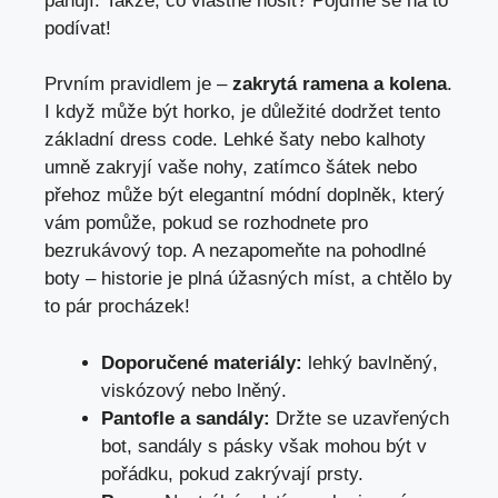
panují. Takže, co vlastně nosit? Pojďme se na to
podívat!
Prvním pravidlem je –
zakrytá ramena a kolena
.
I když může být horko, je důležité dodržet tento
základní dress code. Lehké šaty nebo kalhoty
umně zakryjí vaše nohy, zatímco šátek nebo
přehoz může být elegantní módní doplněk, který
vám pomůže, pokud se rozhodnete pro
bezrukávový top. A nezapomeňte na pohodlné
boty – historie je plná úžasných míst, a chtělo by
to pár procházek!
Doporučené materiály:
lehký bavlněný,
viskózový nebo lněný.
Pantofle a sandály:
Držte se uzavřených
bot, sandály s pásky však mohou být v
pořádku, pokud zakrývají prsty.