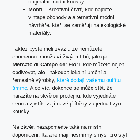
originální módní kousky.
Monti
– Kreativní čtvrť, kde najdete
vintage obchody a alternativní módní
návrháře, kteří se zaměřují na ekologické
materiály.
Taktéž byste měli zvážit, že nemůžete
opomenout množství živých trhů, jako je
Mercato di Campo de‘ Fiori
, kde můžete nejen
obdivovat, ale i nakoupit lokální umění a
řemeslné výrobky,
které dodají vašemu outfitu
šmrnc
. A co víc, dokonce se může stát, že
narazíte na skvělou prodejnu, kde vyjednáte
cenu a zjistíte zajímavé příběhy za jednotlivými
kousky.
Na závěr, nezapomeňte také na místní
doporučení. Italané mají nesmírný smysl pro styl