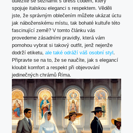
důležité se seznámit s dress codem, který
spojuje italskou eleganci s respektem. Věděli
jste, že správným oblečením můžete ukázat úctu
jak náboženskému místu, tak bohaté kultuře této
fascinující země? V tomto článku vás
provedeme zásadními pravidly, která vám
pomohou vybrat si takový outfit, jenž nejenže
dodrží etiketu,
ale také odráží váš osobní styl
.
Připravte se na to, že se naučíte, jak s elegancí
kloubit komfort a respekt při objevování
jedinečných chrámů Říma.