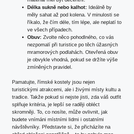
Délka sukně nebo kalhot:
Ideálně by
měly sahat až pod kolena. V minulosti se
říkalo, že čím déle, tím lépe, ale neplatí to
ve všech případech.
Obuv:
Zvolte něco pohodlného, co vás
nezpomalí při turistice po těch úžasných
mramorových podlahách. Otevřená obuv
je obvykle vhodná, pokud se držíte výše
zmíněných pravidel.
Pamatujte, římské kostely jsou nejen
turistickými atrakcemi, ale i živými místy kultu a
tradice. Takže pokud si nejste jisti, zda váš outfit
splňuje kritéria, je lepší se raději obléct
skromněji. To, co nosíte, může ovlivnit, jak
budete vnímáni místními lidmi i ostatními
návštěvníky. Představte si, že přicházíte na