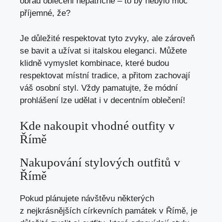
obřad oblečeni nepatřičně – to by nebylo moc
příjemné, že?
Je důležité respektovat tyto zvyky, ale zároveň
se bavit a užívat si italskou eleganci. Můžete
klidně vymyslet kombinace, které budou
respektovat místní tradice, a přitom zachovají
váš osobní styl. Vždy pamatujte, že módní
prohlášení lze udělat i v decentním oblečení!
Kde nakoupit vhodné outfity v
Římě
Nakupování stylových outfitů v
Římě
Pokud plánujete návštěvu některých
z nejkrásnějších církevních památek v Římě, je