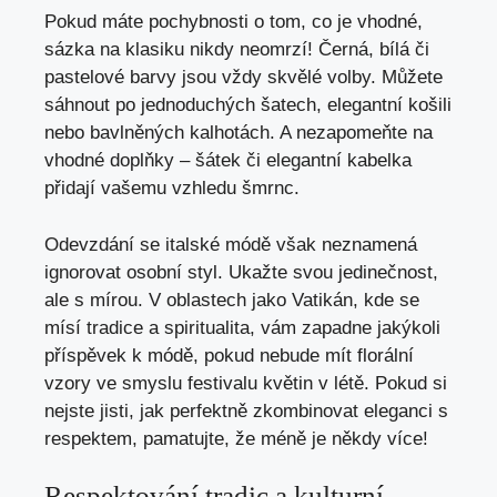
Pokud máte pochybnosti o tom, co je vhodné,
sázka na klasiku nikdy neomrzí! Černá, bílá či
pastelové barvy jsou vždy skvělé volby. Můžete
sáhnout po jednoduchých šatech, elegantní košili
nebo bavlněných kalhotách. A nezapomeňte na
vhodné doplňky – šátek či elegantní kabelka
přidají vašemu vzhledu šmrnc.
Odevzdání se italské módě však neznamená
ignorovat osobní styl. Ukažte svou jedinečnost,
ale s mírou. V oblastech jako Vatikán, kde se
mísí tradice a spiritualita, vám zapadne jakýkoli
příspěvek k módě, pokud nebude mít florální
vzory ve smyslu festivalu květin v létě. Pokud si
nejste jisti, jak perfektně zkombinovat eleganci s
respektem, pamatujte, že méně je někdy více!
Respektování tradic a kulturní