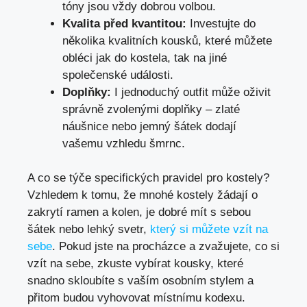
tóny jsou vždy dobrou volbou.
Kvalita před kvantitou:
Investujte do
několika kvalitních kousků, které můžete
obléci jak do kostela, tak na jiné
společenské události.
Doplňky:
I jednoduchý outfit může oživit
správně zvolenými doplňky – zlaté
náušnice nebo jemný šátek dodají
vašemu vzhledu šmrnc.
A co se týče specifických pravidel pro kostely?
Vzhledem k tomu, že mnohé kostely žádají o
zakrytí ramen a kolen, je dobré mít s sebou
šátek nebo lehký svetr,
který si můžete vzít na
sebe
. Pokud jste na procházce a zvažujete, co si
vzít na sebe, zkuste vybírat kousky, které
snadno skloubíte s vaším osobním stylem a
přitom budou vyhovovat místnímu kodexu.