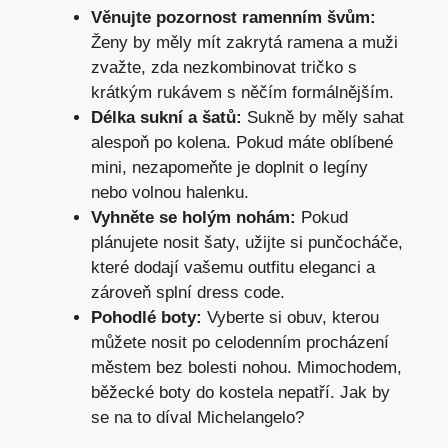
Věnujte pozornost ramenním švům:
Ženy by měly mít zakrytá ramena a muži
zvažte, zda nezkombinovat tričko s
krátkým rukávem s něčím formálnějším.
Délka sukní a šatů:
Sukně by měly sahat
alespoň po kolena. Pokud máte oblíbené
mini, nezapomeňte je doplnit o legíny
nebo volnou halenku.
Vyhněte se holým nohám:
Pokud
plánujete nosit šaty, užijte si punčocháče,
které dodají vašemu outfitu eleganci a
zároveň splní dress code.
Pohodlé boty:
Vyberte si obuv, kterou
můžete nosit po celodenním procházení
městem bez bolesti nohou. Mimochodem,
běžecké boty do kostela nepatří. Jak by
se na to díval Michelangelo?