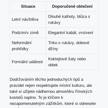
Situace
Doporučené oblečení
Dlouhé kalhoty, blůza s
Letní návštěva
rukávy
Podzim/v zimě
Elegantní kabát, vrstvení
Neformální
Triko s rukávy, dobové
prohlídky
džíny
Koktejlové šaty nebo
Formální události
oblek
Dodržováním těchto jednoduchých tipů a
pravidel nejen respektujete místní kulturu, ale
také si užijete nádhernou atmosféru římských
kostelů naplno. To je klíčem k
nezapomenutelným zážitkům, které si odnesete