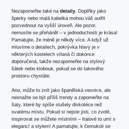
Nezapomeňte také na
detaily
. Doplňky jako
šperky nebo malá kabelka mohou váš outfit
pozvednout na vyšší úroveň. Ale pozor,
nemusíte se přehánět – v jednoduchosti je krása!
Pamatujte, že méně je někdy více. A když už
mluvíme o detailech, pokrývka hlavy je v
některých kostelech vítaná či dokonce
doporučená, takže nezapomeňte na stylový
šátek nebo klobouk, pokud se do takového
prostoru chystáte.
Ano, může to znít jako španělská vesnice, ale
nesnažte se být příliš trendy a zapomeňte na
šaty, které by spíše slušely diskotéce než
svatému místu. Pokud si nejste jisti, co zvolit,
inspirovat se můžete místními – Italové to umí s
elegancí a stylem! A pamatujte, k čemukoli se