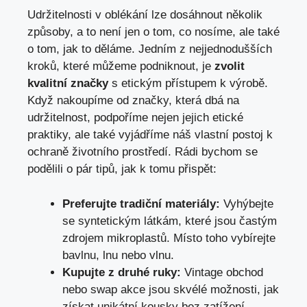
Udržitelnosti v oblékání lze dosáhnout několik
způsoby, a to není jen o tom, co nosíme, ale také
o tom, jak to děláme. Jedním z nejjednodušších
kroků, které můžeme podniknout, je
zvolit
kvalitní značky
s etickým přístupem k výrobě.
Když nakoupíme od značky, která dbá na
udržitelnost, podpoříme nejen jejich etické
praktiky, ale také vyjádříme náš vlastní postoj k
ochraně životního prostředí. Rádi bychom se
podělili o pár tipů, jak k tomu přispět:
Preferujte tradiční materiály:
Vyhýbejte
se syntetickým látkám, které jsou častým
zdrojem mikroplastů. Místo toho vybírejte
bavlnu, lnu nebo vlnu.
Kupujte z druhé ruky:
Vintage obchod
nebo swap akce jsou skvélé možnosti, jak
získat unikátní kousky bez zatížení