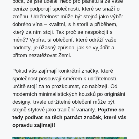
pocit, že jste udělali něco pro planetu a že vaše
peníze podporují společnosti, které se snaží o
změnu. Udržitelnost může být stejná jako výběr
dobrého vína – kvalitní, s historií a příběhem,
který za ním stojí. Tak proč se nespokojit s
méně? Vybírat si oblečení, které odráží vaše
hodnoty, je úžasný způsob, jak se vyjádřit a
přitom nezatěžovat Zemi.
Pokud vás zajímají konkrétní značky, které
společnost posouvají směrem k udržitelnosti,
určitě stojí za to prozkoumat, co nabízejí. Od
moderních minimalistických kousků po originální
designy, trvale udržitelné oblečení může být
stejně stylové jako tradiční varianty.
Pojďme se
tedy podívat na těch patnáct značek, které vás
opravdu zajímají!