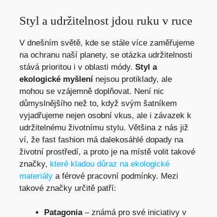
Styl a udržitelnost jdou ruku v ruce
V dnešním světě, kde se stále více zaměřujeme
na ochranu naší planety, se otázka udržitelnosti
stává prioritou i v oblasti módy.
Styl a
ekologické myšlení
nejsou protiklady, ale
mohou se vzájemně doplňovat. Není nic
důmyslnějšího než to, když svým šatníkem
vyjadřujeme nejen osobní vkus, ale i závazek k
udržitelnému životnímu stylu. Většina z nás již
ví, že fast fashion má dalekosáhlé dopady na
životní prostředí, a proto je na místě volit takové
značky,
které kladou důraz na ekologické
materiály
a férové pracovní podmínky. Mezi
takové značky určitě patří:
Patagonia
– známá pro své iniciativy v