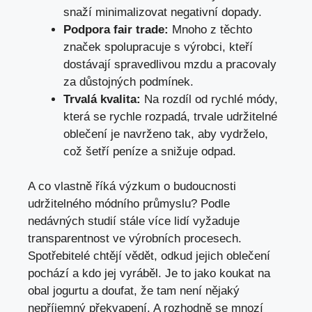
snaží minimalizovat negativní dopady.
Podpora fair trade:
Mnoho z těchto
značek spolupracuje s výrobci, kteří
dostávají spravedlivou mzdu a pracovaly
za důstojných podmínek.
Trvalá kvalita:
Na rozdíl od rychlé módy,
která se rychle rozpadá, trvale udržitelné
oblečení je navrženo tak, aby vydrželo,
což šetří peníze a snižuje odpad.
A co vlastně říká výzkum o budoucnosti
udržitelného módního průmyslu? Podle
nedávných studií stále více lidí vyžaduje
transparentnost ve výrobních procesech.
Spotřebitelé chtějí vědět, odkud jejich oblečení
pochází a kdo jej vyráběl. Je to jako koukat na
obal jogurtu a doufat, že tam není nějaký
nepříjemný překvapení. A rozhodně se mnozí