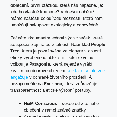
oblečení
, první otázkou, která nás napadne, je:
kde ho vlastně koupíme? V dnešní době už
máme naštěstí celou řadu možností, které nám
umožňují nakupovat ekologicky a odpovědně.
Začněte zkoumáním jednotlivých značek, které
se specializují na udržitelnost. Například
People
Tree
, která je považována za pionýra v oblasti
eticky vyráběného oblečení. Další skvělou
volbou je
Patagonia
, která nejenže vyrábí
kvalitní outdoorové oblečení,
ale také se aktivně
angažuje
v ochraně životního prostředí. A
nezapomeňte na
Everlane
, která zdůrazňuje
transparentnost a etické výrobní postupy.
H&M Conscious
– sekce udržitelného
oblečení v rámci známé značky
Armedangels
– stylové a zodpovědné