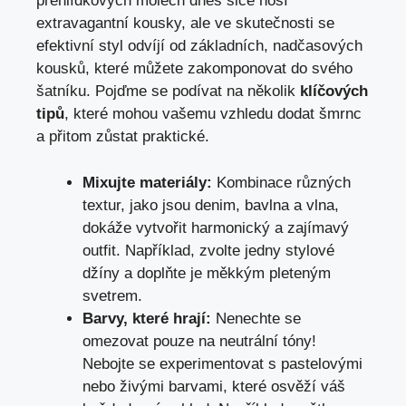
přehlídkových molech dnes sice nosí
extravagantní kousky, ale ve skutečnosti se
efektivní styl odvíjí od základních, nadčasových
kousků, které můžete zakomponovat do svého
šatníku. Pojďme se podívat na několik
klíčových
tipů
, které mohou vašemu vzhledu dodat šmrnc
a přitom zůstat praktické.
Mixujte materiály:
Kombinace různých
textur, jako jsou denim, bavlna a vlna,
dokáže vytvořit harmonický a zajímavý
outfit. Například, zvolte jedny stylové
džíny a doplňte je měkkým pleteným
svetrem.
Barvy, které hrají:
Nenechte se
omezovat pouze na neutrální tóny!
Nebojte se experimentovat s pastelovými
nebo živými barvami, které osvěží váš