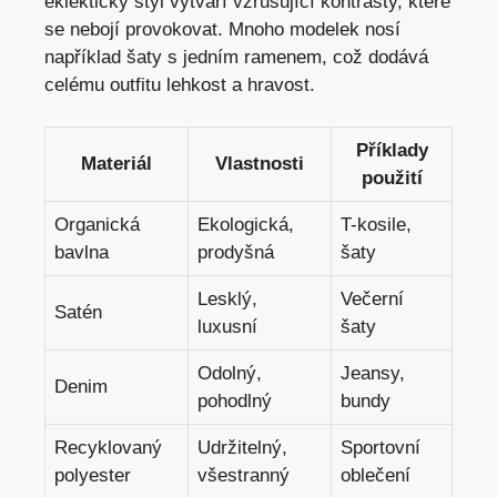
eklektický styl vytváří vzrušující kontrasty, které
se nebojí provokovat. Mnoho modelek nosí
například šaty s jedním ramenem, což dodává
celému outfitu lehkost a hravost.
Příklady
Materiál
Vlastnosti
použití
Organická
Ekologická,
T-kosile,
bavlna
prodyšná
šaty
Lesklý,
Večerní
Satén
luxusní
šaty
Odolný,
Jeansy,
Denim
pohodlný
bundy
Recyklovaný
Udržitelný,
Sportovní
polyester
všestranný
oblečení