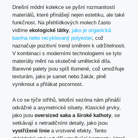
Dnešní módní kolekce se pyšní rozmanitostí
materiálů, které přinášejí nejen estetiku, ale také
funkčnost. Na přehlídkových molech často
vidíme
ekologické látky
,
jako je organická
bavlna nebo recyklovaný polyester
, což
naznačuje pozitivní trend směrem k udržitelnosti.
V kombinaci s moderními technologiemi se tyto
materiály mění na skutečné umělecké díla.
Barevné palety jsou spíš tlumené, což umožňuje
texturám, jako je samet nebo žakár, plně
vyniknout a přilákat pozornost.
A co se týče střihů, letošní sezóna nám přináší
odvážné a asymetrické siluety. Klasické prvky,
jako jsou
oversized saka a široké kalhoty
, se
setkávají s netradičními detaily, jako jsou
vystřižené linie
a vrstvené efekty. Tento