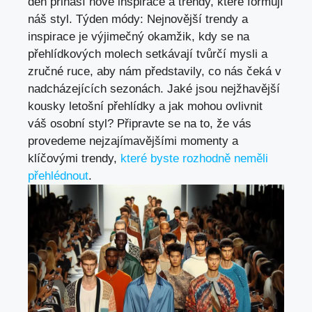
den přináší nové inspirace a trendy, které formují
náš styl. Týden módy: Nejnovější trendy a
inspirace je výjimečný okamžik, kdy se na
přehlídkových molech setkávají tvůrčí mysli a
zručné ruce, aby nám představily, co nás čeká v
nadcházejících sezonách. Jaké jsou nejžhavější
kousky letošní přehlídky a jak mohou ovlivnit
váš osobní styl? Připravte se na to, že vás
provedeme nejzajímavějšími momenty a
klíčovými trendy,
které byste rozhodně neměli
přehlédnout
.