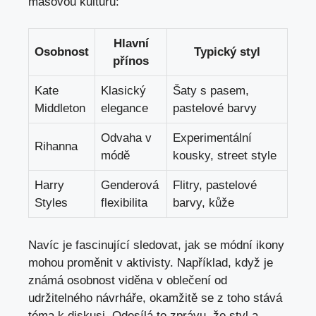
masovou kulturu:
Hlavní
Osobnost
Typický styl
přínos
Kate
Klasický
Šaty s pasem,
Middleton
elegance
pastelové barvy
Odvaha v
Experimentální
Rihanna
módě
kousky, street style
Harry
Genderová
Flitry, pastelové
Styles
flexibilita
barvy, kůže
Navíc je fascinující sledovat, jak se módní ikony
mohou proměnit v aktivisty. Například, když je
známá osobnost viděna v oblečení od
udržitelného návrháře, okamžitě se z toho stává
téma k diskusi. Odesílá to zprávu, že styl a