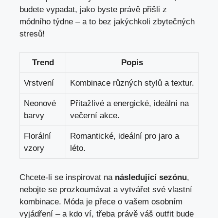
budete vypadat, jako byste právě přišli z
módního týdne – a to bez jakýchkoli zbytečných
stresů!
Trend
Popis
Vrstvení
Kombinace různých stylů a textur.
Neonové
Přitažlivé a energické, ideální na
barvy
večerní akce.
Florální
Romantické, ideální pro jaro a
vzory
léto.
Chcete-li se inspirovat na
následující sezónu
,
nebojte se prozkoumávat a vytvářet své vlastní
kombinace. Móda je přece o vašem osobním
vyjádření – a kdo ví, třeba právě váš outfit bude