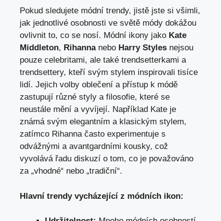
Pokud sledujete módní trendy, jistě jste si všimli,
jak jednotlivé osobnosti ve světě módy dokážou
ovlivnit to, co se nosí. Módní ikony jako
Kate
Middleton
,
Rihanna
nebo
Harry Styles
nejsou
pouze celebritami, ale také trendsetterkami a
trendsettery, kteří svým stylem inspirovali tisíce
lidí. Jejich volby oblečení a přístup k módě
zastupují různé styly a filosofie, které se
neustále mění a vyvíjejí. Například Kate je
známá svým elegantním a klasickým stylem,
zatímco Rihanna často experimentuje s
odvážnými a avantgardními kousky, což
vyvolává řadu diskuzí o tom, co je považováno
za „vhodné“ nebo „tradiční“.
Hlavní trendy vycházející z módních ikon:
Udržitelnost:
Mnoho módních osobností