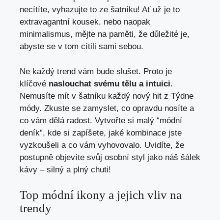
necítíte, vyhazujte to ze šatníku! Ať už je to
extravagantní kousek, nebo naopak
minimalismus, mějte na paměti, že důležité je,
abyste se v tom cítili sami sebou.
Ne každý trend vám bude slušet. Proto je
klíčové
naslouchat svému tělu a intuici
.
Nemusíte mít v šatníku každý nový hit z Týdne
módy. Zkuste se zamyslet, co opravdu nosíte a
co vám dělá radost. Vytvořte si malý “módní
deník”, kde si zapíšete, jaké kombinace jste
vyzkoušeli a co vám vyhovovalo. Uvidíte, že
postupně objevíte svůj osobní styl jako náš šálek
kávy – silný a plný chuti!
Top módní ikony a jejich vliv na
trendy