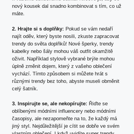
nový kousek dal snadno kombinovat s tím, co už
máte.
2. Hrajte si s doplňky:
Pokud se vám nedaří
najít oděv, který byste nosili, zkuste zapracovat
trendy do světa doplňků! Nové šperky, trendy
kabelky nebo šály mohou váš outfit okamžitě
oživit. Například stylově vybrané brýle mohou
úplně změnit dojem, který z vašeho oblečení
vychází. Tímto způsobem si můžete hrát s
různými trendy bez toho, abyste museli obměnit
celý šatník.
3. Inspirujte se, ale nekopírujte:
Řiďte se
oblíbenými módními influencery nebo módními
časopisy, ale nezapomeňte na to, že každý má
jiný styl. Nejdůležitější je cítit se dobře ve svém
vlastním oblečení. I když uvidíte super trendy