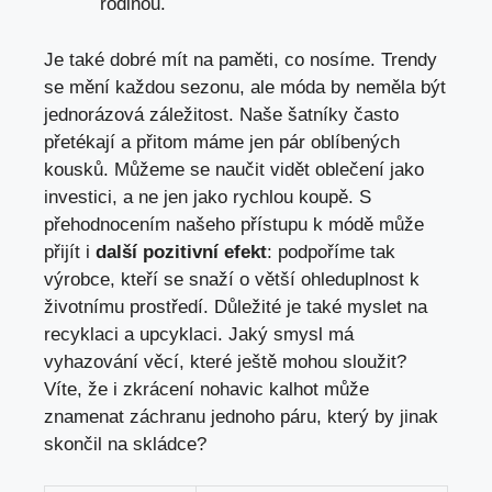
rodinou.
Je také dobré mít na paměti, co nosíme. Trendy
se mění každou sezonu, ale móda by neměla být
jednorázová záležitost. Naše šatníky často
přetékají a přitom máme jen pár oblíbených
kousků. Můžeme se naučit vidět oblečení jako
investici, a ne jen jako rychlou koupě. S
přehodnocením našeho přístupu k módě může
přijít i
další pozitivní efekt
: podpoříme tak
výrobce, kteří se snaží o větší ohleduplnost k
životnímu prostředí. Důležité je také myslet na
recyklaci a upcyklaci. Jaký smysl má
vyhazování věcí, které ještě mohou sloužit?
Víte, že i zkrácení nohavic kalhot může
znamenat záchranu jednoho páru, který by jinak
skončil na skládce?