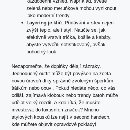
každodenní vzhled. Například, světle
zelená nebo meruňková mohou vyniknout
jako moderní trendy.
Layering je klíč:
Přidávání vrstev nejen
zvýší teplo, ale i styl. Naučte se, jak
efektivně vrstvit trička, košile a kabáty,
abyste vytvořili sofistikovaný, avšak
pohodlný look.
Nezapomeňte, že doplňky dělají zázraky.
Jednoduchý outfit může být povýšen na zcela
novou úroveň díky správně zvoleným šperkům,
šátkům nebo obuvi. Pokud hledáte něco, co vás
odliší, zajímavá klobouk nebo trendy batoh může
udělat velký rozdíl. A kdo říká, že musíte
investovat do luxusních značek? Mnoho
stylových kousků lze najít v second handech,
kde můžete objevit opravdové poklady!