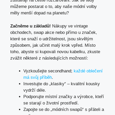
zůstávají na cestě rozčarováni. Jak se tedy
můžeme postarat o to, aby naše módní volby
měly menší dopad na planetu?
Začněme u základů!
Nákupy ve vintage
obchodech, swap akce nebo přímo u značek,
které se snaží o udržitelnost, jsou skvělým
způsobem, jak učinit malý krok vpřed. Místo
toho, abyste si kupovali novou kabelku, zkuste
zvážit některé z následujících možností:
Vyzkoušejte secondhand;
každé oblečení
má svůj příběh
.
Investujte do „klasiky“ – kvalitní kousky
vydrží déle.
Podporujte místní značky a výrobce, kteří
se starají o životní prostředí.
Zapojte se do „módních swapů“ s přáteli a