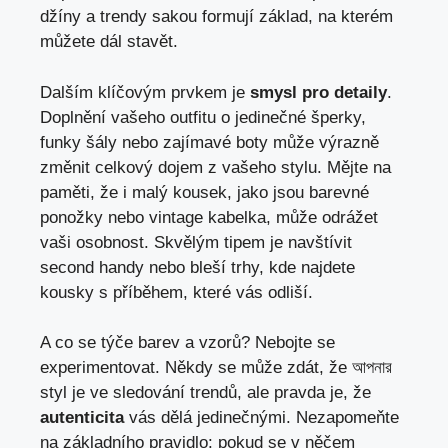
džíny a trendy sakou formují základ, na kterém
můžete dál stavět.
Dalším klíčovým prvkem je
smysl pro detaily
.
Doplnění vašeho outfitu o jedinečné šperky,
funky šály nebo zajímavé boty může výrazně
změnit celkový dojem z vašeho stylu. Mějte na
paměti, že i malý kousek, jako jsou barevné
ponožky nebo vintage kabelka, může odrážet
vaši osobnost. Skvělým tipem je navštívit
second handy nebo bleší trhy, kde najdete
kousky s příběhem, které vás odliší.
A co se týče barev a vzorů? Nebojte se
experimentovat. Někdy se může zdát, že আপনার
styl je ve sledování trendů, ale pravda je, že
autenticita
vás dělá jedinečnými. Nezapomeňte
na základního pravidlo: pokud se v něčem