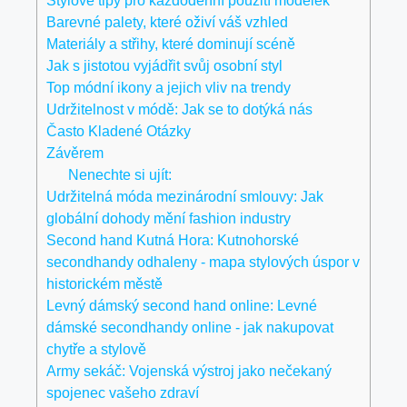
Stylové tipy pro každodenní použití modelek
Barevné palety, které oživí váš vzhled
Materiály a střihy, které dominují scéně
Jak s jistotou vyjádřit svůj osobní styl
Top módní ikony a jejich vliv na trendy
Udržitelnost v módě: Jak se to dotýká nás
Často Kladené Otázky
Závěrem
Nenechte si ujít:
Udržitelná móda mezinárodní smlouvy: Jak
globální dohody mění fashion industry
Second hand Kutná Hora: Kutnohorské
secondhandy odhaleny - mapa stylových úspor v
historickém městě
Levný dámský second hand online: Levné
dámské secondhandy online - jak nakupovat
chytře a stylově
Army sekáč: Vojenská výstroj jako nečekaný
spojenec vašeho zdraví