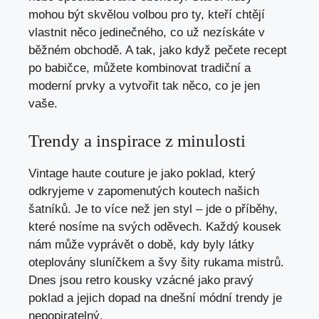
mohou být skvělou volbou ⁤pro ty, kteří chtějí⁤
vlastnit něco jedinečného, co ​už nezískáte v
běžném obchodě.⁤ A tak,⁤ jako ⁤když pečete recept
po babičce, můžete kombinovat tradiční a‌
moderní prvky a vytvořit tak něco, co je jen
vaše.
Trendy a inspirace z minulosti
Vintage haute ​couture je jako poklad, který
odkryjeme v zapomenutých koutech našich
šatníků. Je to více než jen ‌styl‌ – jde o ‍příběhy,
které nosíme‍ na svých oděvech. Každý kousek
nám může vyprávět o době,‍ kdy byly látky
oteplovány sluníčkem a švy šity rukama mistrů.
Dnes ⁢jsou retro kousky vzácné jako pravý
poklad a jejich dopad na dnešní módní trendy je
nepopiratelný.