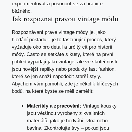
experimentovat a posunout se za hranice
‍běžného.
Jak rozpoznat pravou vintage módu
Rozpoznávání​ pravé vintage módy je, jako
hledání pokladu ‍–⁢ je ⁢to fascinující proces, který
‌vyžaduje oko pro detail a​ určitý cit pro historii
módy. Často se setkáte s​ kusy, které na první
pohled vypadají jako vintage, ale ve skutečnosti
jsou novější repliky nebo produkty ⁣fast fashion,
které se jen snaží napodobit starší styly.
Abychom vám ‌pomohli, zde‌ je několik klíčových
‍bodů, na které ​byste⁣ se měli zaměřit:
Materiály a zpracování:
Vintage kousky
jsou většinou ⁤vyrobeny z kvalitních
materiálů, jako je hedvábí, vlna nebo
bavlna. Zkontrolujte švy – pokud jsou