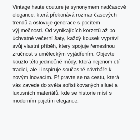
Vintage‌ haute ⁢couture je synonymem nadčasové
elegance, která překonává rozmar časových
⁢trendů‍ a oslovuje generace s pocitem
výjimečnosti. Od vynikajících korzetů až ​po
úchvatné večerní ‌šaty, každý kousek vypráví
svůj vlastní příběh, který spojuje řemeslnou
zručnost s uměleckým vyjádřením. Objevte
kouzlo této jedinečné módy, která nejenom ctí
tradici, ale i inspiruje současné návrháře​ k
novým inovacím. Připravte se na cestu,⁣ která
vás zavede do světa sofistikovaných siluet a⁢
luxusních materiálů, kde ⁣se historie mísí s
moderním pojetím elegance.