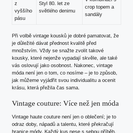
z
Styl 80. let ze
crop topem‍ a
vyššího
světlého denimu
sandály
pásu
Při volbě vintage⁣ kousků je dobré pamatovat, že
je důležité dávat⁢ přednost‍ kvalitě před
množstvím. Vždy se snažte zvolit‍ takové
kousky, které nejenže vypadají skvěle, ale ​také
vás oslovují jako osobnost.⁢ Nakonec,‌ vintage
móda není ⁣jen o tom, co nosíme –‍ je to způsob,
jak můžeme vyjádřit⁢ svou individualitu a ocenit
krásu, která přežila ​čas sama.
Vintage couture: Více než jen móda
Vintage ‌haute couture není jen o oblečení; je to
odraz doby, nápadů a talentu, které překračují
hranice módy. Každý kus nese s sebou příběh,