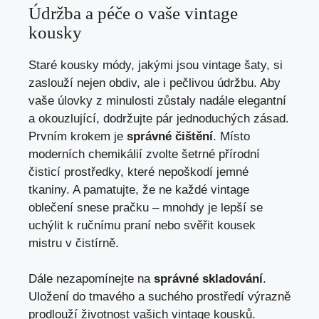
Údržba a péče o⁣ vaše vintage
kousky
Staré ⁣kousky módy, jakými⁣ jsou vintage šaty, si⁣
zaslouží nejen obdiv, ‍ale i pečlivou údržbu. Aby
vaše úlovky z minulosti zůstaly nadále elegantní
a okouzlující,‌ dodržujte‌ pár jednoduchých zásad.
Prvním ​krokem je
správné čištění
. ​Místo
moderních chemikálií zvolte šetrné přírodní
čisticí prostředky, které nepoškodí jemné
tkaniny. A pamatujte, že ne‍ každé vintage
⁣oblečení snese pračku – mnohdy je‌ lepší se
uchýlit k ručnímu praní nebo ‌svěřit kousek⁣
mistru v čistírně.
Dále nezapomínejte na
správné‌ skladování
.
Uložení do tmavého a suchého prostředí výrazně
prodlouží životnost vašich vintage kousků.