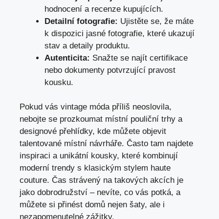
hodnocení a recenze kupujících.
Detailní fotografie:
Ujistěte se, že máte
k ⁤dispozici jasné ​fotografie, které ukazují
stav a ‍detaily produktu.
Autenticita:
Snažte se najít certifikace
nebo dokumenty potvrzující⁣ pravost
kousku.
Pokud vás vintage móda příliš neoslovila,
nebojte se prozkoumat místní pouliční trhy ​a
designové přehlídky, kde⁣ můžete objevit
talentované místní návrháře. Často ​tam‍ najdete
inspiraci a unikátní kousky, které kombinují
moderní trendy s klasickým stylem haute
couture.​ Čas strávený na takových akcích je
jako dobrodružství – nevíte, ⁤co vás potká, a
můžete ​si přinést domů nejen šaty, ale i
nezapomenutelné zážitky.