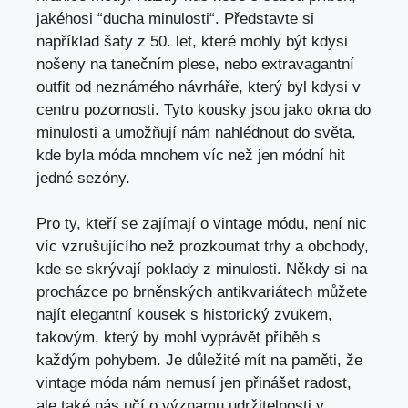
jakéhosi ‌“ducha minulosti“. Představte si
například ⁢šaty z 50. let, které mohly​ být kdysi
nošeny na tanečním plese, nebo extravagantní
outfit od neznámého návrháře, který byl kdysi ⁣v
centru pozornosti. Tyto kousky jsou jako okna ⁣do
minulosti a umožňují nám nahlédnout do světa, ​
kde byla móda mnohem ⁢víc než jen‌ módní hit
jedné ⁤sezóny.
Pro ty, kteří se zajímají o vintage módu, není ⁣nic
víc vzrušujícího než prozkoumat trhy a obchody,⁢
kde se ⁣skrývají poklady z minulosti. Někdy ‌si na
procházce po brněnských antikvariátech můžete
najít elegantní kousek s historický zvukem,
takovým, který by mohl vyprávět příběh⁢ s
‍každým ⁢pohybem.⁤ Je ​důležité mít na paměti, že
vintage móda nám ⁢nemusí jen přinášet radost,
ale také nás učí o významu udržitelnosti v