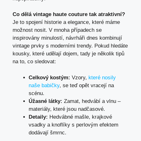
Co dělá vintage haute couture tak⁣ atraktivní?
Je to spojení historie a elegance, které máme
možnost‌ nosit. ⁣V mnoha případech se
inspirovány minulostí, návrháři dnes kombinují
vintage prvky s moderními trendy. Pokud hledáte
kousky, které ‍udělají dojem, tady je⁣ několik tipů
na to, co sledovat:
Celkový kostým:
Vzory,
které nosily
naše babičky
, se teď opět vracejí ⁢na
scénu.
Úžasné látky:
⁣Zamat, ‌hedvábí a vlnu –
materiály, které⁢ jsou nadčasové.
Detaily:
Hedvábné mašle, krajkové
vsadky a‍ knoflíky s perlovým efektem
dodávají šmrnc.