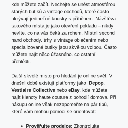
kde‌ můžete začít. Nechejte se unést atmosférou
starých ​butiků a vintage obchodů, které často
ukrývají jedinečné​ kousky s příběhem. Návštěva
takového místa je​ jako otevření pokladu – nikdy
nevíte, co na vás čeká za rohem. Místní second​
hand obchody, trhy s vintage oblečením nebo
specializované ​butiky ⁤jsou skvělou volbou. Často
‍můžete ⁣najít ‌něco úžasného, co ostatní‌
přehlédli.
Další ‌skvélé⁢ místo pro hledání je online svět. V
dnešní době ​existují platformy ⁢jako ‌
Depop
,
Vestiaire‌ Collective
nebo
eBay
, ‌kde‌ můžete
najít klenoty haute couture z pohodlí domova. Při
nákupu online však nezapomeňte na pár tipů,
které vám​ mohou pomoci se‍ orientovat:
Prověřujte prodejce:
Zkontrolujte