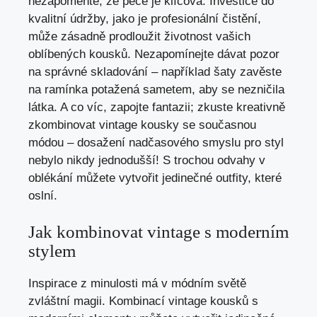
nezapomeňte, že péče ‌je klíčová. Investice do
kvalitní údržby, jako je profesionální čistění,
může zásadně prodloužit životnost vašich
oblíbených kousků. Nezapomínejte dávat pozor
na správné skladování – například šaty zavěste
na ramínka potažená sametem, aby se​ nezničila
látka. A co‍ víc, zapojte fantazii; zkuste kreativně
⁢zkombinovat vintage kousky se současnou
módou – dosažení nadčasového smyslu pro styl
nebylo‍ nikdy jednodušší! S trochou odvahy v
oblékání můžete vytvořit jedinečné outfity, které
oslní.
Jak kombinovat vintage s moderním
stylem
Inspirace z minulosti má v módním světě
zvláštní⁤ magii. ​Kombinací vintage kousků s