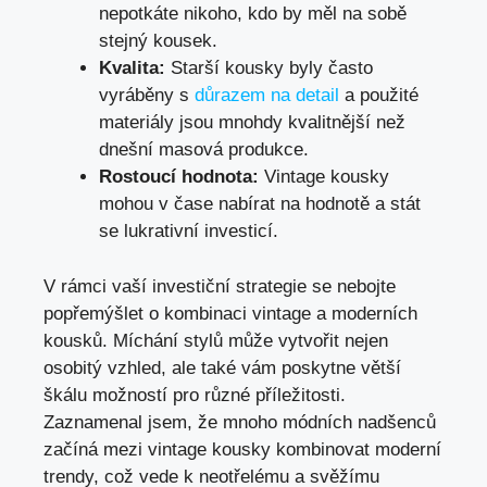
nepotkáte nikoho, kdo by měl na ‌sobě
stejný kousek.
Kvalita:
Starší kousky byly⁢ často
vyráběny s
důrazem na detail
a použité
materiály ⁣jsou mnohdy kvalitnější než
dnešní masová produkce.
Rostoucí hodnota:
Vintage kousky
mohou v čase nabírat na hodnotě a stát
se ⁢lukrativní investicí.
V rámci vaší investiční strategie ​se nebojte
⁤popřemýšlet‌ o kombinaci vintage a⁤ moderních
kousků. Míchání stylů může vytvořit ⁣nejen
osobitý‌ vzhled, ale také vám poskytne větší
škálu možností pro různé příležitosti.
Zaznamenal jsem, že mnoho ​módních⁢ nadšenců
začíná mezi vintage ⁢kousky kombinovat moderní
trendy, což vede k neotřelému a svěžímu