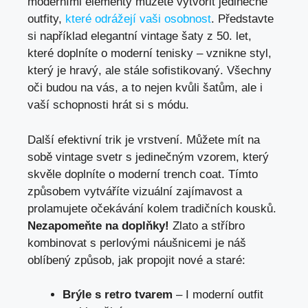
moderními elementy můžete vytvořit jedinečné
outfity,
které odrážejí vaši osobnost
. Představte
si například elegantní vintage šaty z 50. let,
které ⁣doplníte o moderní tenisky –⁤ vznikne ‌styl,⁣
který je hravý, ale stále sofistikovaný. Všechny
oči budou na vás, a to nejen kvůli šatům, ale i
vaší schopnosti ‌hrát si s módu.
Další efektivní trik je vrstvení. Můžete mít na ​
sobě vintage svetr s jedinečným vzorem, který
skvěle doplníte o moderní trench​ coat. Tímto
způsobem vytváříte vizuální zajímavost a⁢
prolamujete očekávání kolem tradičních kousků.
Nezapomeňte na doplňky!
Zlato a stříbro
kombinovat ‌s perlovými ‍náušnicemi je náš
oblíbený způsob, jak propojit⁣ nové a staré:
Brýle s retro tvarem
– I moderní outfit