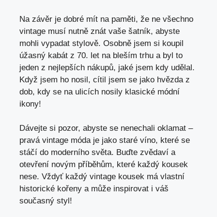
Na závěr je dobré mít na ​paměti,⁢ že ne všechno
vintage musí nutně znát ⁢vaše šatník, abyste
mohli vypadat stylově. Osobně jsem si koupil
úžasný kabát z 70. let ⁣na bleším trhu a byl to
jeden z​ nejlepších nákupů, jaké jsem kdy udělal.
⁣Když jsem ho nosil, cítil jsem se jako hvězda z
⁣dob, kdy se na ulicích nosily klasické módní
ikony!
Dávejte si pozor, abyste se nenechali ⁣oklamat –
pravá vintage móda je ⁢jako staré víno, které⁢ se
stáčí do moderního světa. ​Buďte zvědaví a
otevření ⁤novým příběhům, které každý kousek
nese. Vždyť každý ​vintage kousek má vlastní
historické​ kořeny a může inspirovat i váš
současný styl!