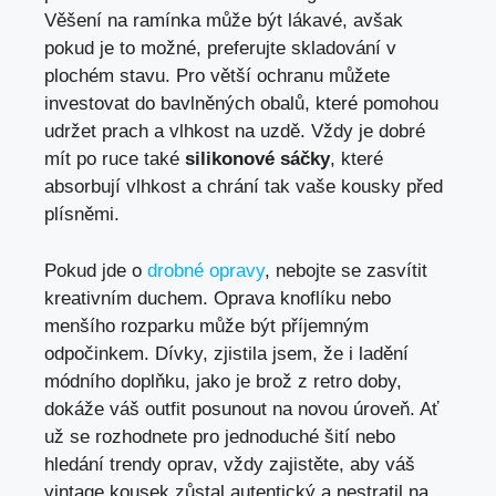
Věšení‍ na ramínka může být lákavé, ⁤avšak‌
pokud je to možné, preferujte skladování⁣ v
plochém stavu. Pro větší ochranu můžete
investovat ⁢do bavlněných obalů, které pomohou
‌udržet prach a vlhkost na uzdě. Vždy je dobré
mít ⁣po ruce také
silikonové sáčky
, které
absorbují vlhkost a chrání tak⁢ vaše‍ kousky před
plísněmi.
Pokud ⁤jde o
drobné opravy
, nebojte se zasvítit
kreativním‌ duchem. Oprava knoflíku⁤ nebo
menšího rozparku​ může být příjemným
odpočinkem. Dívky, zjistila ‌jsem, že i​ ladění
módního doplňku, jako je brož z retro doby,
dokáže⁣ váš outfit posunout na novou úroveň. ⁤Ať
už se rozhodnete pro jednoduché šití nebo
hledání trendy oprav, vždy zajistěte, aby váš
vintage kousek zůstal ​autentický a nestratil na