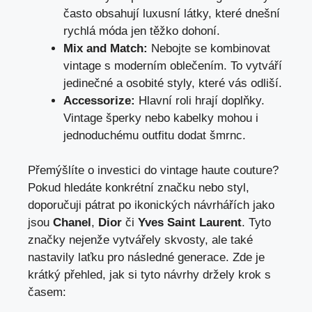
často obsahují luxusní látky, které dnešní
rychlá móda jen těžko dohoní.
Mix and Match:
Nebojte se kombinovat
vintage s moderním oblečením. To vytváří
jedinečné a osobité ‍styly, které vás odliší.
Accessorize:
Hlavní roli⁢ hrají doplňky.
Vintage šperky nebo kabelky mohou i
jednoduchému outfitu dodat šmrnc.
Přemýšlíte o investici do vintage haute couture?
Pokud hledáte ⁢konkrétní značku nebo ‍styl,
doporučuji pátrat⁤ po ikonických návrhářích jako
jsou
Chanel
,
Dior
či
Yves Saint Laurent
.⁣ Tyto
značky nejenže vytvářely skvosty, ale také
nastavily laťku pro následné generace. Zde je
krátký přehled, jak si tyto návrhy držely krok s
časem: