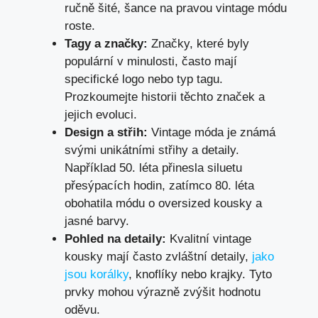
ručně šité, šance na pravou ‍vintage módu
roste.
Tagy a značky:
Značky, které byly
populární v minulosti, často‌ mají
specifické logo nebo​ typ tagu.
Prozkoumejte historii těchto značek a
jejich ⁣evoluci.
Design ‌a střih:
Vintage móda je známá
svými ⁣unikátními střihy a detaily.
Například 50. léta přinesla‌ siluetu
⁤přesýpacích hodin, zatímco 80. léta
obohatila módu o oversized kousky a
jasné barvy.
Pohled na detaily:
Kvalitní vintage
kousky mají často zvláštní detaily,
jako
jsou korálky
, knoflíky nebo krajky. Tyto
prvky mohou​ výrazně zvýšit hodnotu
oděvu.