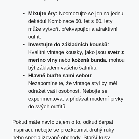
Mixujte éry:
Neomezujte se jen na jednu
dekádu! Kombinace‍ 60. let s 80. lety
může vytvořit překvapující a ​atraktivní
outfit.
Investujte do základních kousků:
​
Kvalitní vintage‍ kousky, jako jsou
svetr z
merino vlny
nebo
kožená bunda
, mohou
být základem​ vašeho⁢ šatníku.
Hlavně buďte sami sebou:
Nezapomínejte, že vintage styl by měl
odrážet vaši osobnost. Nebojte se⁣
experimentovat ‍a přidávat⁤ moderní prvky
do svých outfitů.
Pokud máte navíc zájem o to, odkud ⁤čerpat
inspiraci, nebojte se prozkoumat druhý ⁣ruky
⁤nebo specializované obchody. Starší‍ kusy