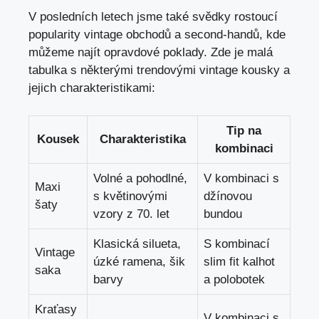
V posledních letech jsme také svědky rostoucí
popularity vintage obchodů a second-handů, kde
můžeme najít ‌opravdové poklady. Zde je malá
tabulka s některými trendovými vintage​ kousky a
jejich⁣ charakteristikami:
Tip na
Kousek
Charakteristika
kombinaci
Volné a⁢ pohodlné,
V kombinaci s
Maxi
s květinovými
džínovou
šaty
vzory z 70. let
bundou
Klasická silueta,
S⁢ kombinací
Vintage
úzké ramena, šik
slim fit kalhot
saka
barvy
a‍ polobotek
Kraťasy
V kombinaci s