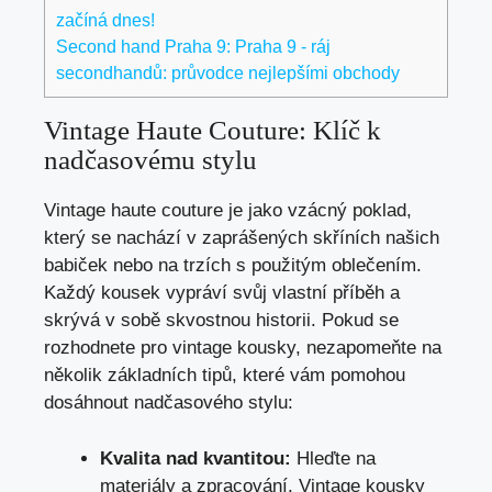
začíná dnes!
Second hand Praha 9: Praha 9 - ráj
secondhandů: průvodce nejlepšími obchody
Vintage Haute Couture: Klíč⁢ k
nadčasovému stylu
Vintage haute couture je jako vzácný poklad,
který se nachází v zaprášených skříních našich
⁣babiček nebo na trzích s použitým oblečením.
Každý⁤ kousek ⁣vypráví​ svůj vlastní příběh a
skrývá v sobě‍ skvostnou historii. Pokud⁣ se
rozhodnete pro vintage kousky, nezapomeňte ⁣na
několik základních tipů, které⁤ vám pomohou
dosáhnout nadčasového stylu:
Kvalita ⁢nad kvantitou:
Hleďte‌ na
materiály a zpracování. Vintage kousky