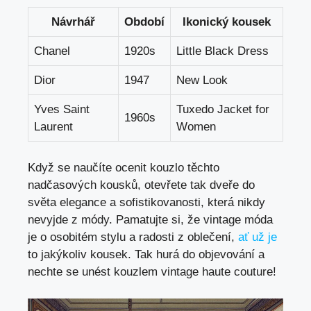
Návrhář
Období
Ikonický kousek
Chanel
1920s
Little Black Dress
Dior
1947
New Look
Yves‌ Saint
Tuxedo ⁤Jacket for
1960s
Laurent
Women
Když se naučíte ocenit kouzlo⁢ těchto
nadčasových ​kousků, otevřete tak dveře do
světa elegance ‍a sofistikovanosti, která⁢ nikdy
nevyjde⁣ z módy. Pamatujte si, že vintage móda
je o osobitém stylu ⁤a ⁤radosti z oblečení,
ať už je
to jakýkoliv kousek. Tak ⁢hurá do objevování a
nechte ⁣se ⁢unést⁣ kouzlem vintage haute couture!