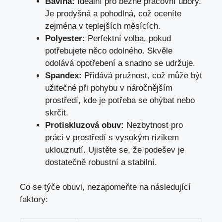
Bavlna:
Ideální pro běžné pracovní úbory.
Je prodyšná a pohodlná, což oceníte
zejména v teplejších měsících.
Polyester:
Perfektní volba, pokud
potřebujete něco odolného. Skvěle
odolává opotřebení a snadno se udržuje.
Spandex:
Přidává pružnost, což může být
užitečné při pohybu v náročnějším
prostředí, kde je potřeba se ohýbat nebo
skrčit.
Protiskluzová obuv:
Nezbytnost pro
práci v prostředí s vysokým rizikem
uklouznutí. Ujistěte se, že podešev je
dostatečně robustní a stabilní.
Co se týče obuvi, nezapomeňte na následující
faktory: