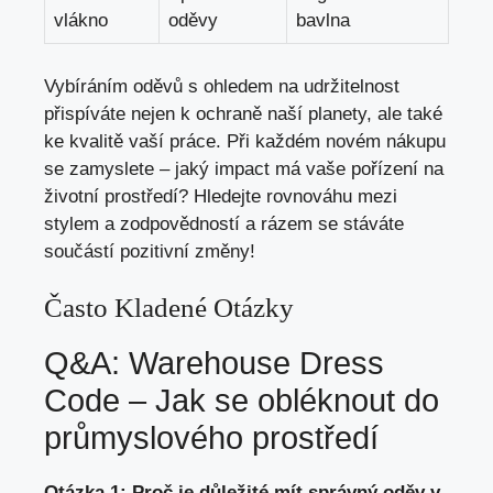
vlákno
oděvy
bavlna
Vybíráním oděvů s ohledem na udržitelnost
přispíváte nejen k ochraně naší planety, ale také
ke kvalitě vaší práce. Při každém novém nákupu
se zamyslete – jaký impact má vaše pořízení na
životní prostředí? Hledejte rovnováhu mezi
stylem a zodpovědností a rázem se stáváte
součástí pozitivní změny!
Často Kladené Otázky
Q&A: Warehouse Dress
Code – Jak se obléknout do
průmyslového prostředí
Otázka 1: Proč je důležité mít správný oděv v