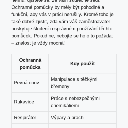
helmu, ujistěte se, že vám skutečně sedí.
Ochranné pomůcky by měly být pohodlné a
funkční, aby vás v práci nerušily. Kromě toho je
také dobré zjistit, zda vám váš zaměstnavatel
poskytuje školení o správném používání těchto
pomůcek. Pokud ne, nebojte se ho o to požádat
– znalost je vždy mocná!
Ochranná
Kdy použít
pomůcka
Manipulace s těžkými
Pevná obuv
břemeny
Práce s nebezpečnými
Rukavice
chemikáliemi
Respirátor
Výpary a prach