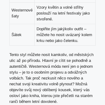
Vzory květin a volné střihy
Westernové
poslouží na letní festivaly jako
šaty
stvořené.
Doplňte jím jakýkoliv outfit –
Šátek
můžete ho nosit uvázaný kolem
krku nebo jako čelenku.
Tento styl můžete nosit kamkoliv, od městských
ulic až po přírodu. Hlavní je cítit se pohodlně a
autentičtě. Westernová móda není jen o jednom
stylu – je to o osobním projevu a odvážných
volbách. Tak proč nezkusit něco nového a
nechat svoji kreativitu volně plynout? Možná
objevíte svůj nový oblíbený kousek, který vás
osloví jako kniha, kterou jste přečetli na starém
ranči během letní dovolené.