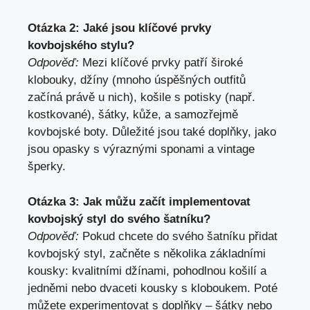
Otázka 2: Jaké jsou klíčové prvky
kovbojského stylu?
Odpověď:
Mezi klíčové prvky patří široké
klobouky, džíny (mnoho úspěšných outfitů
začíná právě u nich), košile s potisky (např.
kostkované), šátky, kůže, a samozřejmě
kovbojské boty. Důležité jsou také doplňky, jako
jsou opasky s výraznými sponami a vintage
šperky.
Otázka 3: Jak můžu začít implementovat
kovbojský styl do svého šatníku?
Odpověď:
Pokud chcete do svého šatníku přidat
kovbojský styl, začněte s několika základními
kousky: kvalitními džínami, pohodlnou košilí a
jedněmi nebo dvaceti kousky s kloboukem. Poté
můžete experimentovat s doplňky – šátky nebo