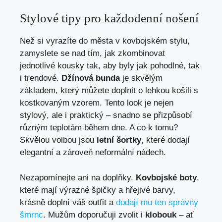
Stylové tipy pro každodenní nošení
Než si vyrazíte do města v kovbojském stylu,
zamyslete se nad tím, jak zkombinovat
jednotlivé kousky tak, aby byly jak pohodlné, tak
i trendové.
Džínová bunda
je skvělým
základem, který můžete doplnit o lehkou košili s
kostkovaným vzorem. Tento look je nejen
stylový, ale i praktický – snadno se přizpůsobí
různým teplotám během dne. A co k tomu?
Skvělou volbou jsou
letní šortky
, které dodají
elegantní a zároveň neformální nádech.
Nezapomínejte ani na doplňky.
Kovbojské boty
,
které mají výrazné špičky a hřejivé barvy,
krásně doplní váš outfit a
dodají mu ten správný
šmrnc
. Mužům doporučuji zvolit i
klobouk
– ať