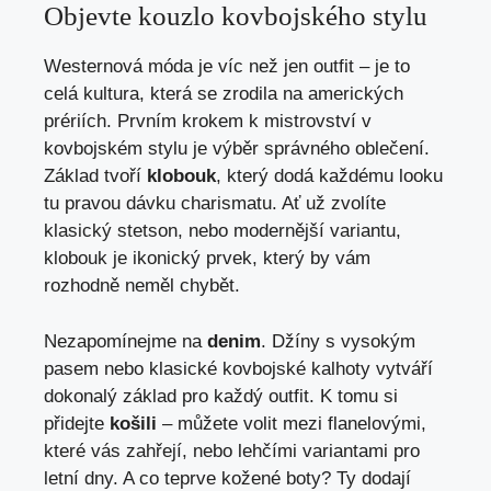
Objevte kouzlo kovbojského stylu
Westernová móda je víc než jen outfit – je to
celá kultura, která se zrodila na amerických
prériích. Prvním krokem k mistrovství v
kovbojském stylu je výběr správného oblečení.
Základ tvoří
klobouk
, který dodá každému looku
tu pravou dávku charismatu. Ať už zvolíte
klasický stetson, nebo modernější variantu,
klobouk je ikonický prvek, který by vám
rozhodně neměl chybět.
Nezapomínejme na
denim
. Džíny s vysokým
pasem nebo klasické kovbojské kalhoty vytváří
dokonalý základ pro každý outfit. K tomu si
přidejte
košili
– můžete volit mezi flanelovými,
které vás zahřejí, nebo lehčími variantami pro
letní dny. A co teprve kožené boty? Ty dodají