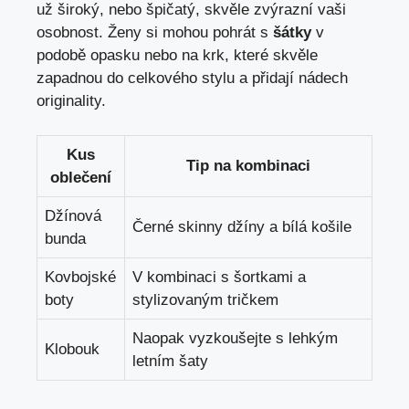
už široký, nebo špičatý, skvěle zvýrazní vaši
osobnost. Ženy si mohou pohrát s
šátky
v
podobě opasku nebo na krk, které skvěle
zapadnou do celkového stylu a přidají nádech
originality.
Kus
Tip na kombinaci
oblečení
Džínová
Černé skinny džíny a bílá košile
bunda
Kovbojské
V kombinaci s šortkami a
boty
stylizovaným tričkem
Naopak vyzkoušejte s lehkým
Klobouk
letním šaty