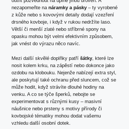
outfit pozvednout na úplně jinou úroveň. A
nezapomeňte na
náramky a pásky
– ty vyrobené
z kůže nebo s kovovými detaily dodají vzezření
drsného kovboje, i když v rukou nedržíte laso.
Větší či menší zlaté nebo stříbrné spony na
opasku mohou být velmi efektivním způsobem,
jak vnést do výrazu něco navíc.
Mezi další skvělé doplňky patří
šátky
, které lze
nosit kolem krku, na zápěstí nebo dokonce jako
ozdobu na klobouku. Nejenže nabízejí extra styl,
ale poskytují také ochranu před sluncem, což se
může hodit, když strávíte dlouhé hodiny na
venku. A co se týče šperků, nebojte se
experimentovat s různými kusy – masivní
náušnice nebo prsteny s motivy přírody či
kovbojské tématiky mohou dodat vašemu
vzhledu další osobní dotek.