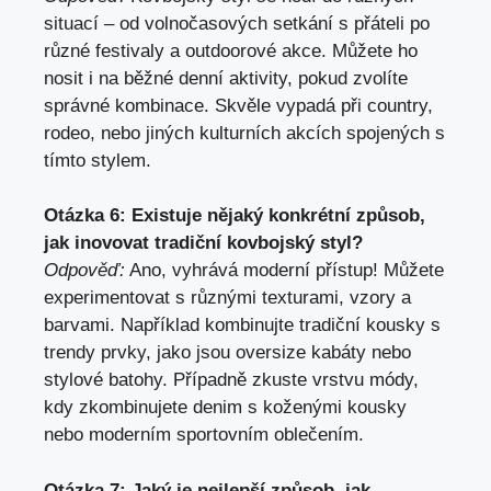
situací – od volnočasových setkání s přáteli po
různé festivaly a outdoorové akce. Můžete ho
nosit i na běžné denní aktivity, pokud zvolíte
správné kombinace. Skvěle vypadá při country,
rodeo, nebo jiných kulturních akcích spojených s
tímto stylem.
Otázka 6: Existuje nějaký konkrétní způsob,
jak inovovat tradiční kovbojský styl?
Odpověď:
Ano, vyhrává moderní přístup! Můžete
experimentovat s různými texturami, vzory a
barvami. Například kombinujte tradiční kousky s
trendy prvky, jako jsou oversize kabáty nebo
stylové batohy. Případně zkuste vrstvu módy,
kdy zkombinujete denim s koženými kousky
nebo moderním sportovním oblečením.
Otázka 7: Jaký je nejlepší způsob, jak