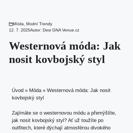
Móda
,
Modní Trendy
12. 7. 2025
Autor:
Desi GNA Venue.cz
Westernová móda: Jak
nosit kovbojský styl
Úvod
»
Móda
»
Westernová móda: Jak nosit
kovbojský styl
Zajímáte se o westernovou módu a přemýšlíte,
jak nosit kovbojský styl? Ať už toužíte po
outfitech, které dýchají atmosférou divokého