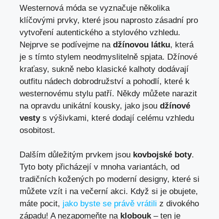
Westernová móda se vyznačuje několika
klíčovými prvky, které jsou naprosto zásadní pro
vytvoření autentického a stylového vzhledu.
Nejprve se podívejme na
džínovou látku
, která
je s tímto stylem neodmyslitelně spjata. Džínové
kraťasy, sukně nebo klasické kalhoty dodávají
outfitu nádech dobrodružství a pohodlí, které k
westernovému stylu patří. Někdy můžete narazit
na opravdu unikátní kousky, jako jsou
džínové
vesty
s výšivkami, které dodají celému vzhledu
osobitost.
Dalším důležitým prvkem jsou
kovbojské boty
.
Tyto boty přicházejí v mnoha variantách, od
tradičních kožených po moderní designy, které si
můžete vzít i na večerní akci. Když si je obujete,
máte pocit,
jako byste se právě vrátili
z divokého
západu! A nezapomeňte na
klobouk
– ten je