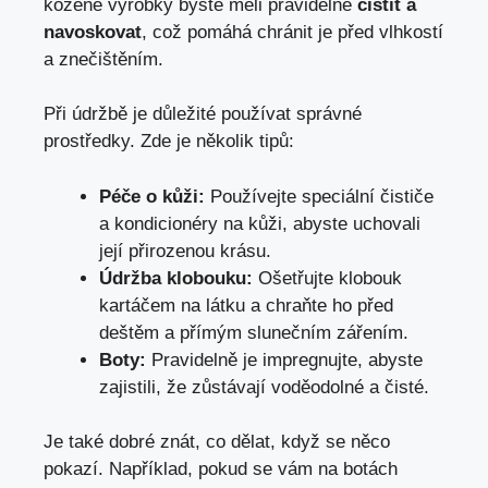
kožené výrobky byste měli pravidelně
čistit a
navoskovat
, což pomáhá chránit je před vlhkostí
a znečištěním.
Při údržbě je důležité používat správné
prostředky. Zde je několik tipů:
Péče o kůži:
Používejte speciální čističe
a kondicionéry na kůži, abyste uchovali
její přirozenou krásu.
Údržba klobouku:
Ošetřujte klobouk
kartáčem na látku a chraňte ho před
deštěm a přímým slunečním zářením.
Boty:
Pravidelně je impregnujte, abyste
zajistili, že zůstávají voděodolné a čisté.
Je také dobré znát, co dělat, když se něco
pokazí. Například, pokud se vám na botách