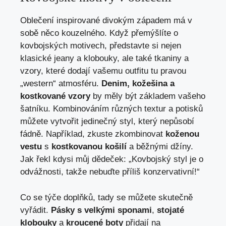
Oblečení inspirované divokým západem má v
sobě něco kouzelného. Když přemýšlíte o
kovbojských motivech, představte si nejen
klasické jeany a klobouky, ale také tkaniny a
vzory, které dodají vašemu outfitu tu pravou
„western“ atmosféru.
Denim, kožešina a
kostkované vzory
by měly být základem vašeho
šatníku. Kombinováním různých textur a potisků
můžete vytvořit jedinečný styl, který nepůsobí
fádně. Například, zkuste zkombinovat
koženou
vestu
s
kostkovanou košilí
a běžnými džíny.
Jak řekl kdysi můj dědeček: „Kovbojský styl je o
odvážnosti, takže nebuďte příliš konzervativní!“
Co se týče doplňků, tady se můžete skutečně
vyřádit.
Pásky s velkými sponami
,
stojaté
klobouky
a
kroucené boty
přidají na