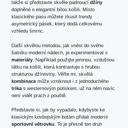
takže si představte skvěle padnoucí
džíny
doplněné o elegantní bílou košili. Místo
klasického pasu můžete zkusit trendy
asymetrický pásek, který dodá celkovému
vzhledu šmrnc.
Další skvělou metodou, jak vnést do svého
šatníku moderní nádech, je experimentovat s
materiály
. Například použijte jemnou, vzdušnou
látku na košili, která kontrastuje s hrubou
strukturou džínoviny. Věřte mi, skvělá
kombinace
může vzniknout i z jednoduchého
trika
s westernovým potiskem, už na něm navíc
není vidět prach z pouště.
Představte si, jak by vypadalo, kdybyste ke
klasickým kovbojským botám přidali moderní
sportovní větrovku
. To je přesně ten druh