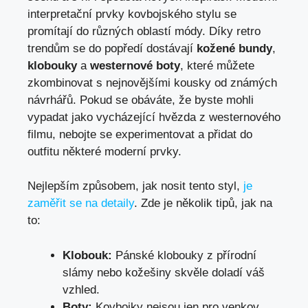
interpretační prvky kovbojského stylu se
promítají do různých oblastí módy. Díky retro
trendům se do popředí dostávají
kožené bundy
,
klobouky
a
westernové boty
, které můžete
zkombinovat s nejnovějšími kousky od známých
návrhářů. Pokud se obáváte, že byste mohli
vypadat jako vycházející hvězda z westernového
filmu, nebojte se experimentovat a přidat do
outfitu některé moderní prvky.
Nejlepším způsobem, jak nosit tento styl,
je
zaměřit se na detaily
. Zde je několik tipů, jak na
to:
Klobouk:
Pánské klobouky z přírodní
slámy nebo kožešiny skvěle doladí váš
vzhled.
Boty:
Kovbojky nejsou jen pro venkov,