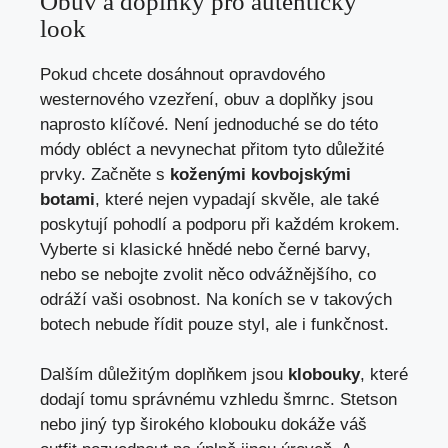
Obuv a doplňky pro autentický
look
Pokud chcete dosáhnout opravdového
westernového vzezření, obuv a doplňky jsou
naprosto klíčové. Není jednoduché se do této
módy obléct a nevynechat přitom tyto důležité
prvky. Začněte s
koženými kovbojskými
botami
, které nejen vypadají skvěle, ale také
poskytují pohodlí a podporu při každém krokem.
Vyberte si klasické hnědé nebo černé barvy,
nebo se nebojte zvolit něco odvážnějšího, co
odráží vaši osobnost. Na koních se v takových
botech nebude řídit pouze styl, ale i funkčnost.
Dalším důležitým doplňkem jsou
klobouky
, které
dodají tomu správnému vzhledu šmrnc. Stetson
nebo jiný typ širokého klobouku dokáže váš