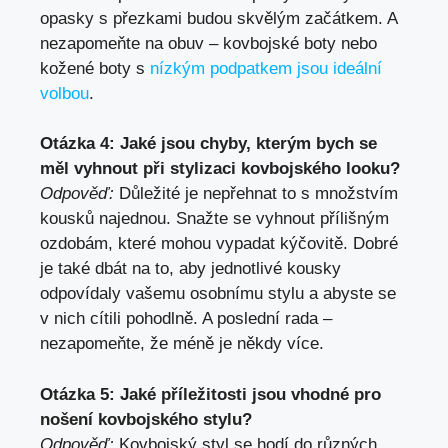
opasky s přezkami budou skvělým začátkem. A
nezapomeňte na obuv – kovbojské boty nebo
kožené boty s
nízkým podpatkem jsou ideální
volbou
.
Otázka 4: Jaké jsou chyby, kterým bych se
měl vyhnout při stylizaci kovbojského looku?
Odpověď:
Důležité je nepřehnat to s množstvím
kousků najednou. Snažte se vyhnout přílišným
ozdobám, které mohou vypadat kýčovitě. Dobré
je také dbát na to, aby jednotlivé kousky
odpovídaly vašemu osobnímu stylu a abyste se
v nich cítili pohodlně. A poslední rada –
nezapomeňte, že méně je někdy více.
Otázka 5: Jaké příležitosti jsou vhodné pro
nošení kovbojského stylu?
Odpověď:
Kovbojský styl se hodí do různých