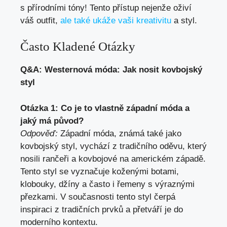
s přírodními tóny! Tento přístup nejenže oživí
váš outfit,
ale také ukáže vaši kreativitu
a styl.
Často Kladené Otázky
Q&A: Westernová móda: Jak nosit kovbojský
styl
Otázka 1: Co je to vlastně západní móda a
jaký má původ?
Odpověď:
Západní móda, známá také jako
kovbojský styl, vychází z tradičního oděvu, který
nosili rančeři a kovbojové na americkém západě.
Tento styl se vyznačuje koženými botami,
klobouky, džíny a často i řemeny s výraznými
přezkami. V současnosti tento styl čerpá
inspiraci z tradičních prvků a přetváří je do
moderního kontextu.