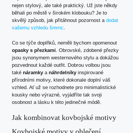
nejen stylový, ale také praktický. Už jste někdy
běhali po městě v širokém klobouku? Je to
skvělý způsob, jak přitáhnout pozornost a
dodat
vašemu vzhledu šmrnc
.
Co se týče doplňků, neměli bychom opomenout
opasky s přezkami
. Obrovské, zdobené přezky
jsou synonymem westernového stylu a dokážou
pozvednout každé outfit. Dobrou volbou jsou
také
náramky
a
náhrdelníky
inspirované
přírodními motivy, které dokonale doplní váš
vzhled. Ať už se rozhodnete pro minimalistické
kousky nebo výrazné, vyjádříte tak svoji
osobnost a lásku k této jedinečné módě.
Jak kombinovat kovbojské motivy
Kovbojské motivy v oblečení