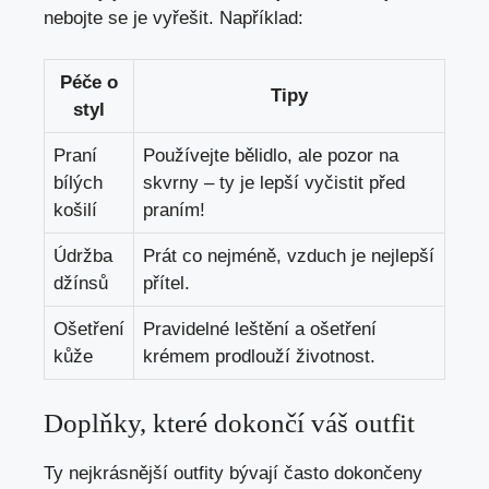
nebojte se je vyřešit. Například:
Péče o
Tipy
styl
Praní
Používejte bělidlo, ale pozor na
bílých
skvrny – ty je lepší vyčistit před
košilí
praním!
Údržba
Prát co nejméně, vzduch je nejlepší
džínsů
přítel.
Ošetření
Pravidelné leštění a ošetření
kůže
krémem prodlouží životnost.
Doplňky, které dokončí váš outfit
Ty nejkrásnější outfity bývají často dokončeny