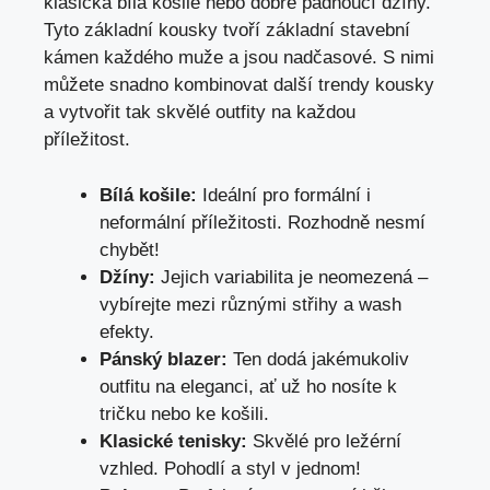
klasická bílá košile nebo dobře padnoucí džíny.
Tyto základní kousky tvoří základní stavební
kámen každého muže a jsou nadčasové. S nimi
můžete snadno kombinovat další trendy kousky
a vytvořit tak skvělé outfity na každou
příležitost.
Bílá košile:
Ideální pro formální i
neformální příležitosti. Rozhodně nesmí
chybět!
Džíny:
Jejich variabilita je neomezená –
vybírejte mezi různými střihy a wash
efekty.
Pánský blazer:
Ten dodá jakémukoliv
outfitu na eleganci, ať už ho nosíte k
tričku nebo ke košili.
Klasické tenisky:
Skvělé pro ležérní
vzhled. Pohodlí a styl v jednom!