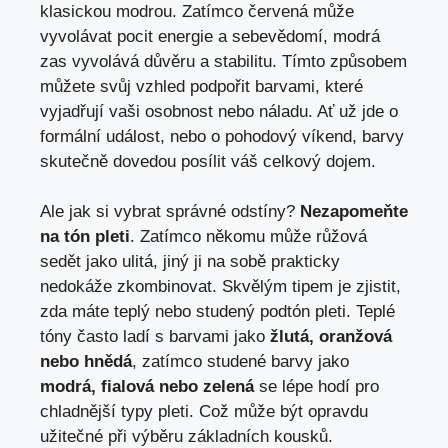
klasickou modrou. Zatímco červená může
vyvolávat pocit energie a sebevědomí, modrá
zas vyvolává důvěru a stabilitu. Tímto způsobem
můžete svůj vzhled podpořit barvami, které
vyjadřují vaši osobnost nebo náladu. Ať už jde o
formální událost, nebo o pohodový víkend, barvy
skutečně dovedou posílit váš celkový dojem.
Ale jak si vybrat správné odstíny?
Nezapomeňte
na tón pleti
. Zatímco někomu může růžová
sedět jako ulitá, jiný ji na sobě prakticky
nedokáže zkombinovat. Skvělým tipem je zjistit,
zda máte teplý nebo studený podtón pleti. Teplé
tóny často ladí s barvami jako
žlutá, oranžová
nebo hnědá
, zatímco studené barvy jako
modrá, fialová nebo zelená
se lépe hodí pro
chladnější typy pleti. Což může být opravdu
užitečné při výběru základních kousků.