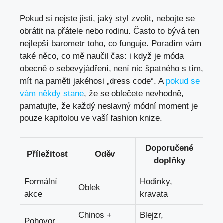
Pokud si nejste jisti, jaký styl zvolit, nebojte se
obrátit na přátele nebo rodinu. Často to bývá ten
nejlepší barometr toho, co funguje. Poradím vám
také něco, co mě naučil čas: i když je móda
obecně o sebevyjádření, není nic špatného s tím,
mít na paměti jakéhosi „dress code“. A
pokud se
vám někdy stane
, že se oblečete nevhodně,
pamatujte, že každý neslavný módní moment je
pouze kapitolou ve vaší fashion knize.
Doporučené
Příležitost
Oděv
doplňky
Formální
Hodinky,
Oblek
akce
kravata
Chinos +
Blejzr,
Pohovor