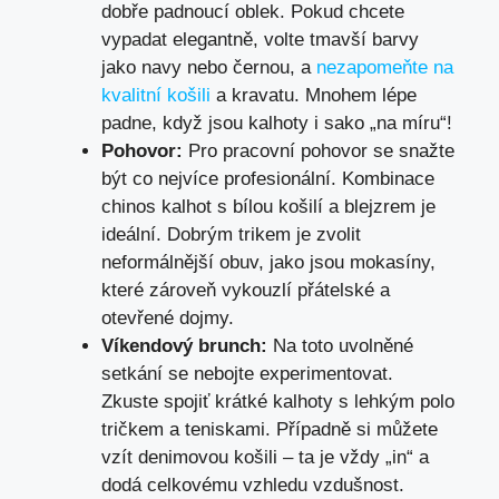
dobře padnoucí oblek. Pokud chcete
vypadat elegantně, volte tmavší barvy
jako navy nebo černou, a
nezapomeňte na
kvalitní košili
a kravatu. Mnohem lépe
padne, když jsou kalhoty i sako „na míru“!
Pohovor:
Pro pracovní pohovor se snažte
být co nejvíce profesionální. Kombinace
chinos kalhot s bílou košilí a blejzrem je
ideální. Dobrým trikem je zvolit
neformálnější obuv, jako jsou mokasíny,
které zároveň vykouzlí přátelské a
otevřené dojmy.
Víkendový brunch:
Na toto uvolněné
setkání se nebojte experimentovat.
Zkuste spojiť krátké kalhoty s lehkým polo
tričkem a teniskami. Případně si můžete
vzít denimovou košili – ta je vždy „in“ a
dodá celkovému vzhledu vzdušnost.