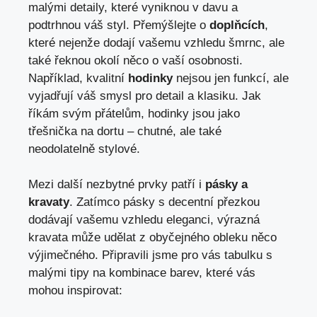
malými detaily, které vyniknou v davu a
podtrhnou váš styl. Přemýšlejte o
doplňcích
,
které nejenže dodají vašemu vzhledu šmrnc, ale
také řeknou okolí něco o vaší osobnosti.
Například, kvalitní
hodinky
nejsou jen funkcí, ale
vyjadřují váš smysl pro detail a klasiku. Jak
říkám svým přátelům, hodinky jsou jako
třešnička na dortu – chutné, ale také
neodolatelně stylové.
Mezi další nezbytné prvky patří i
pásky a
kravaty
. Zatímco pásky s decentní přezkou
dodávají vašemu vzhledu eleganci, výrazná
kravata může udělat z obyčejného obleku něco
výjimečného. Připravili jsme pro vás tabulku s
malými tipy na kombinace barev, které vás
mohou inspirovat: