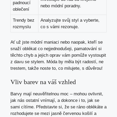
padnoucí
nebo módní poradny.
oblečení
Trendy bez
Analyzujte svůj styl a vyberte,
rozmyslu
co s vámi rezonuje.
Ať už jste módní maniaci nebo naopak, kteří se
snaží oblékat co nejjednodušeji, pamatování si
těchto chyb a jejich oprav vám pomůže vystoupit
z davu se stylem. Móda by měla být radostí, ne
trestem, takže noste to, co milujete, s důvěrou!
Vliv barev na váš vzhled
Barvy mají neuvěřitelnou moc – mohou ovlivnit,
jak nás ostatní vnímají, a dokonce i to, jak se
sami cítíme. Představte si, že se ráno oblékáte a
rozhodujete se mezi jasně červenou košilí a