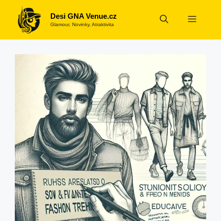
Přeskočit
Desi GNA Venue.cz
na
Menu
Glamour, Novinky, Atraktivita
obsah