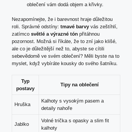
oblečení vám dodá objem a křivky.
Nezapomínejte, že i barevnost hraje důležitou
roli. Správné odstíny:
tmavé barvy
vás zeštíhlí,
zatímco
světlé a výrazné tón
přitáhnou
pozornost. Možná si říkáte, že to zní jako klišé,
ale co je důležitější než to, abyste se cítili
sebevědomě ve svém oblečení? Měli byste na to
myslet, když vybíráte kousky do svého šatníku.
Typ
Tipy na oblečení
postavy
Kalhoty s vysokým pasem a
Hruška
detaily nahoře
Volné trička s opasky a slim fit
Jablko
kalhoty