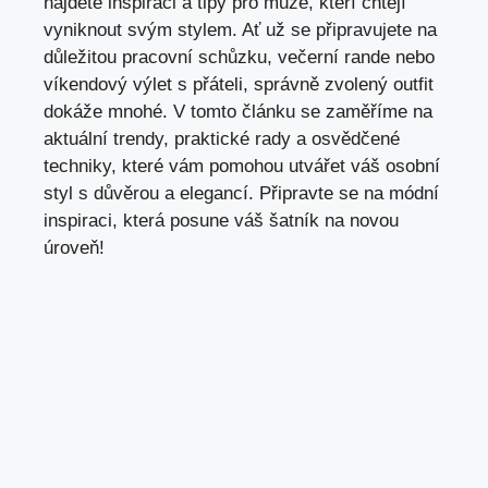
najdete inspiraci a tipy pro muže, kteří chtějí
vyniknout svým stylem. Ať už se připravujete na
důležitou pracovní schůzku, večerní rande nebo
víkendový výlet s přáteli, správně zvolený outfit
dokáže mnohé. V tomto článku se zaměříme na
aktuální trendy, praktické rady a osvědčené
techniky, které vám pomohou utvářet váš osobní
styl s důvěrou a elegancí. Připravte se na módní
inspiraci, která posune váš šatník na novou
úroveň!