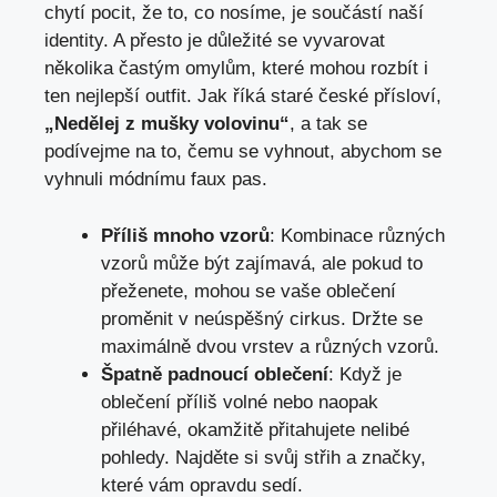
chytí pocit, že to, co nosíme, je součástí naší
identity. A přesto je důležité se vyvarovat
několika častým omylům, které mohou rozbít i
ten nejlepší outfit. Jak říká staré české přísloví,
„Nedělej z mušky volovinu“
, a tak se
podívejme na to, čemu se vyhnout, abychom se
vyhnuli módnímu faux pas.
Příliš mnoho vzorů
: Kombinace různých
vzorů může být zajímavá, ale pokud to
přeženete, mohou se vaše oblečení
proměnit v neúspěšný cirkus. Držte se
maximálně dvou vrstev a různých vzorů.
Špatně padnoucí oblečení
: Když je
oblečení příliš volné nebo naopak
přiléhavé, okamžitě přitahujete nelibé
pohledy. Najděte si svůj střih a značky,
které vám opravdu sedí.