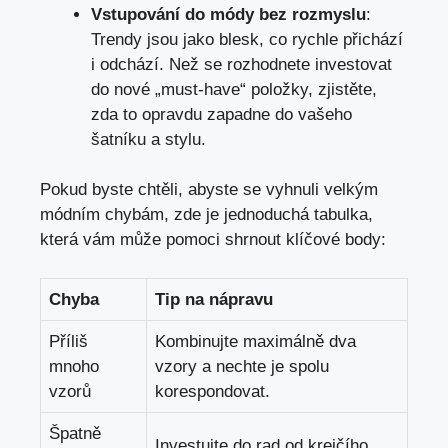
Vstupování do módy bez rozmyslu
:
Trendy jsou jako blesk, co rychle přichází
i odchází. Než se rozhodnete investovat
do nové „must-have“ položky, zjistěte,
zda to opravdu zapadne do vašeho
šatníku a stylu.
Pokud byste chtěli, abyste se vyhnuli velkým
módním chybám, zde je jednoduchá tabulka,
která vám může pomoci shrnout klíčové body:
Chyba
Tip na nápravu
Příliš
Kombinujte maximálně dva
mnoho
vzory a nechte je spolu
vzorů
korespondovat.
Špatně
Investujte do rad od krejčího