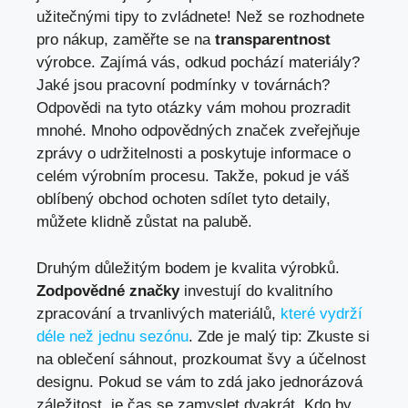
užitečnými tipy to zvládnete! Než se rozhodnete
pro nákup, zaměřte se na
transparentnost
výrobce. Zajímá vás, odkud pochází materiály?
Jaké jsou pracovní podmínky v továrnách?
Odpovědi na tyto otázky vám mohou prozradit
mnohé. Mnoho odpovědných značek zveřejňuje
zprávy o udržitelnosti a poskytuje informace o
celém výrobním procesu. Takže, pokud je váš
oblíbený obchod ochoten sdílet tyto detaily,
můžete klidně zůstat na palubě.
Druhým důležitým bodem je kvalita výrobků.
Zodpovědné značky
investují do kvalitního
zpracování a trvanlivých materiálů,
které vydrží
déle než jednu sezónu
. Zde je malý tip: Zkuste si
na oblečení sáhnout, prozkoumat švy a účelnost
designu. Pokud se vám to zdá jako jednorázová
záležitost, je čas se zamyslet dvakrát. Kdo by