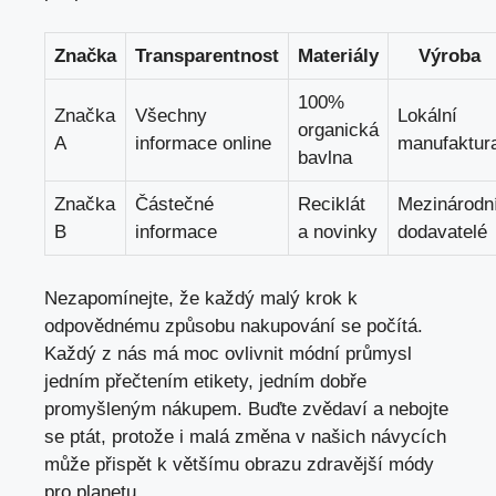
Značka
Transparentnost
Materiály
Výroba
100%
Značka
Všechny
Lokální
organická
A
informace online
manufaktur
bavlna
Značka
Částečné
Reciklát
Mezinárodn
B
informace
a novinky
dodavatelé
Nezapomínejte, že každý malý krok k
odpovědnému způsobu nakupování se počítá.
Každý z nás má moc ovlivnit módní průmysl
jedním přečtením etikety, jedním dobře
promyšleným nákupem. Buďte zvědaví a nebojte
se ptát, protože i malá změna v našich návycích
může přispět k většímu obrazu zdravější módy
pro planetu.