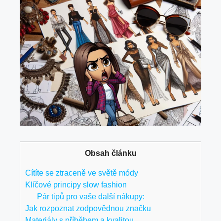
Obsah článku
Cítíte se ztraceně ve světě módy
Klíčové principy slow fashion
Pár tipů pro vaše další nákupy:
Jak rozpoznat zodpovědnou značku
Materiály s příběhem a kvalitou