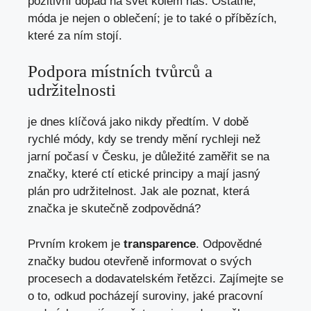
pozitivní dopad na svět kolem nás. Ostatně,
móda je nejen o oblečení; je to také o příbězích,
které za ním stojí.
Podpora místních tvůrců a
udržitelnosti
je dnes klíčová jako nikdy předtím. V době
rychlé módy, kdy se trendy mění rychleji než
jarní počasí v Česku, je důležité zaměřit se na
značky, které ctí etické principy a mají jasný
plán pro udržitelnost. Jak ale poznat, která
značka je skutečně zodpovědná?
Prvním krokem je
transparence
. Odpovědné
značky budou otevřeně informovat o svých
procesech a dodavatelském řetězci. Zajímejte se
o to, odkud pocházejí suroviny, jaké pracovní