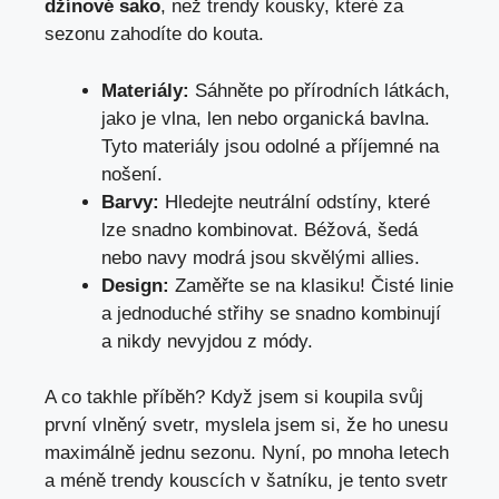
džínové sako
, než trendy kousky, které za
sezonu zahodíte do kouta.
Materiály:
Sáhněte po přírodních látkách,
jako je vlna, len nebo organická bavlna.
Tyto materiály jsou odolné a příjemné na
nošení.
Barvy:
Hledejte neutrální odstíny, které
lze snadno kombinovat. Béžová, šedá
nebo navy modrá jsou skvělými allies.
Design:
Zaměřte se na klasiku! Čisté linie
a jednoduché střihy se snadno kombinují
a nikdy nevyjdou z módy.
A co takhle příběh? Když jsem si koupila svůj
první vlněný svetr, myslela jsem si, že ho unesu
maximálně jednu sezonu. Nyní, po mnoha letech
a méně trendy kouscích v šatníku, je tento svetr