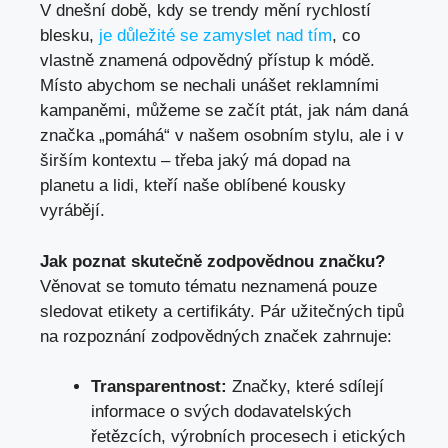
V dnešní době, kdy se trendy mění rychlostí
blesku,
je důležité se zamyslet nad tím
, co
vlastně znamená odpovědný přístup k módě.
Místo abychom se nechali unášet reklamními
kampaněmi, můžeme se začít ptát, jak nám daná
značka „pomáhá“ v našem osobním stylu, ale i v
širším kontextu – třeba jaký má dopad na
planetu a lidi, kteří naše oblíbené kousky
vyrábějí.
Jak poznat skutečně zodpovědnou značku?
Věnovat se tomuto tématu neznamená pouze
sledovat etikety a certifikáty. Pár užitečných tipů
na rozpoznání zodpovědných značek zahrnuje:
Transparentnost:
Značky, které sdílejí
informace o svých dodavatelských
řetězcích, výrobních procesech i etických