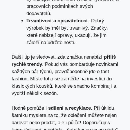
pracovních podmínkách svých
dodavatelů.
Trvanlivost a opravitelnost:
Dobrý
výrobek by měl být trvanlivý. Značky,
které nabízejí opravy, ukazují, že jim
záleží na udržitelnosti.
Další tip je sledovat, zda značka nenabízí
příliš
rychlé trendy
. Pokud vás bombarduje novinkami
každých pár týdnů, pravděpodobně jde o fast
fashion. Místo toho se zaměřte na investici do
klasických kousků, které se snadno kombinují a
vydrží několik sezón.
Hodně pomůže i
sdílení a recyklace
. Při úklidu
šatníku myslete na to, že oblečení můžete nejen
darovat nebo prodat, ale i půjčit! Doporučuji s
kamarádkami uspořádat „šatníkovou swap párty“