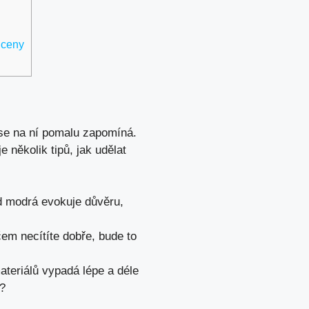
 ceny
 se na ní pomalu zapomíná.
 několik tipů, jak udělat
d modrá evokuje důvěru,
em necítíte dobře, bude to
ateriálů vypadá lépe a déle
t?