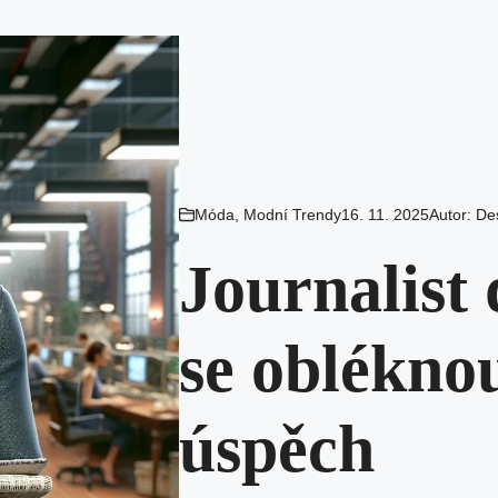
Móda
,
Modní Trendy
16. 11. 2025
Autor:
De
Journalist 
se obléknou
úspěch