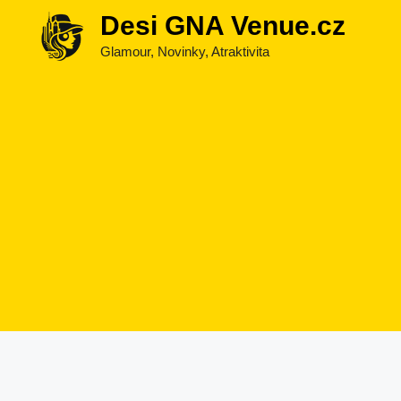
Přeskočit
Desi GNA Venue.cz
na
Glamour, Novinky, Atraktivita
obsah