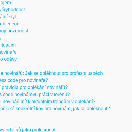
 dojem
ůvěryhodnost
lní styl
 oblečení
hují pozornost
yl
situacím
novináře
i o oděvy
 novinářů: Jak se obléknout pro profesní úspěch
ess code pro novináře?
í pravidla pro oblékání novinářů?
ss code novinářovu práci v terénu?
i novináři mít k aktuálním trendům v oblékání?
nějaké konkrétní tipy pro novináře, jak se obléknout?
y odstínů jako profesionál