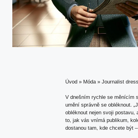
Úvod
»
Móda
»
Journalist dres
V dnešním rychle se měnícím sv
umění správně se obléknout. „J
obléknout nejen svoji postavu,
to, jak vás vnímá publikum, kole
dostanou tam, kde chcete být –