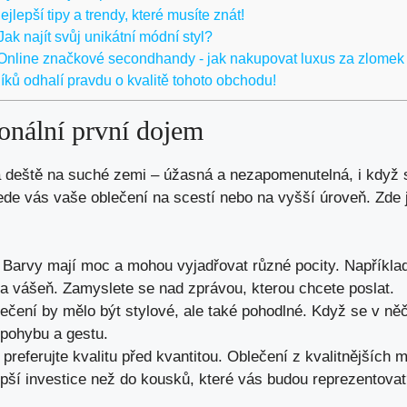
lepší tipy a trendy, které musíte znát!
 Jak najít svůj unikátní módní styl?
Online značkové secondhandy - jak nakupovat luxus za zlomek
ků odhalí pravdu o kvalitě tohoto obchodu!
ionální první dojem
ka deště na suché zemi – úžasná a nezapomenutelná, i když
de vás vaše oblečení na scestí nebo na vyšší úroveň. Zde je
Barvy mají moc a mohou vyjadřovat různé pocity. Napříkla
 a vášeň. Zamyslete se nad zprávou, kterou chcete poslat.
ečení by mělo být stylové, ale také pohodlné. Když se v něč
pohybu a gestu.
preferujte kvalitu před kvantitou. Oblečení z kvalitnějších m
lepší investice než do kousků, které vás budou reprezentova