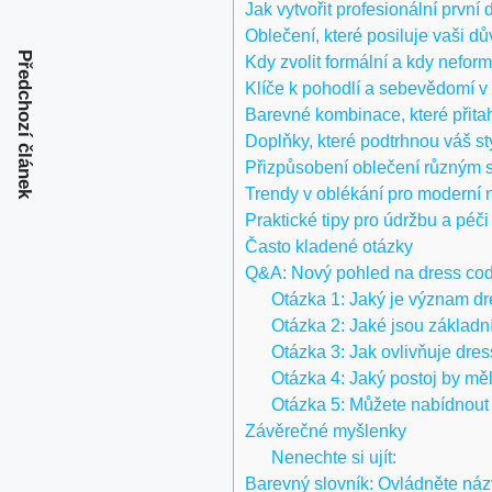
Jak vytvořit profesionální první
Oblečení, které posiluje vaši d
Předchozí článek
Kdy zvolit formální a kdy neformá
Klíče k pohodlí a sebevědomí v
Barevné kombinace, které přita
Doplňky, které podtrhnou váš st
Přizpůsobení oblečení různým 
Trendy v oblékání pro moderní 
Praktické tipy pro údržbu a péč
Často kladené otázky
Q&A: Nový pohled na dress code
Otázka 1: Jaký je význam dr
Otázka 2: Jaké jsou základn
Otázka 3: Jak ovlivňuje dre
Otázka 4: Jaký postoj by měl
Otázka 5: Můžete nabídnout 
Závěrečné myšlenky
Nenechte si ujít:
Barevný slovník: Ovládněte názv