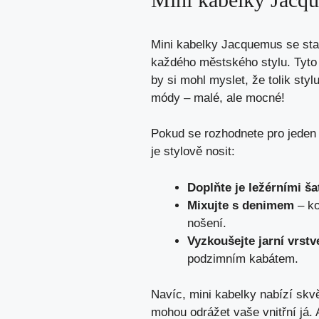
Mini kabelky Jacquemus se sta
každého městského stylu. Tyto 
by si mohl myslet, že tolik st
módy – malé, ale mocné!
Pokud se rozhodnete pro jeden z
je stylově nosit:
Doplňte je ležérními ša
Mixujte s denimem
– ko
nošení.
Vyzkoušejte jarní vrstv
podzimním kabátem.
Navíc, mini kabelky nabízí skvě
mohou odrážet vaše vnitřní já. 