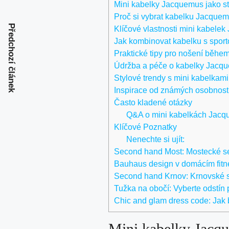
Mini kabelky Jacquemus jako s
Proč si vybrat kabelku Jacque
Předchozí článek
Klíčové vlastnosti mini kabele
Jak kombinovat kabelku s spor
Praktické tipy pro nošení běhe
Údržba a péče o kabelky Jacq
Stylové trendy s mini kabelka
Inspirace od známých osobností
Často kladené otázky
Q&A o mini kabelkách Jacqu
Klíčové Poznatky
Nenechte si ujít:
Second hand Most: Mostecké s
Bauhaus design v domácím fitne
Second hand Krnov: Krnovské 
Tužka na obočí: Vyberte odstín 
Chic and glam dress code: Jak 
Mini kabelky Jacqu