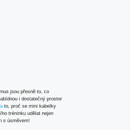
emus jsou přesně to, co
nabídnou i dostatečný prostor
na
to, proč se mini kabelky
ho tréninku udělat nejen
ven s úsměvem!