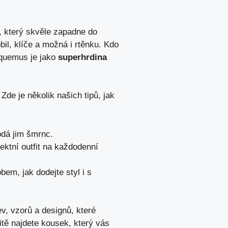
, který skvěle zapadne do
il, klíče a možná i rtěnku. Kdo
cquemus je jako
superhrdina
de je několik našich tipů, jak
odá jim šmrnc.
ektní outfit na každodenní
m, jak dodejte styl i s
ev, vzorů a designů, které
itě najdete kousek, který vás