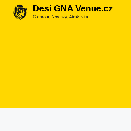
Přeskočit
Desi GNA Venue.cz
na
Glamour, Novinky, Atraktivita
obsah