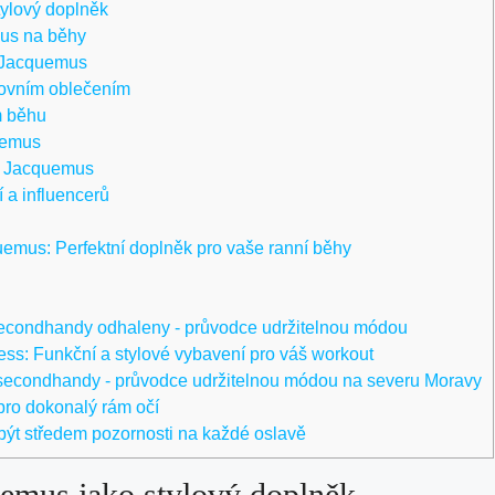
tylový doplněk
mus na běhy
k Jacquemus
tovním oblečením
m běhu
uemus
mi Jacquemus
 a influencerů
emus: Perfektní doplněk pro vaše ranní běhy
econdhandy odhaleny - průvodce udržitelnou módou
ss: Funkční a stylové vybavení pro váš workout
secondhandy - průvodce udržitelnou módou na severu Moravy
pro dokonalý rám očí
být středem pozornosti na každé oslavě
emus jako stylový doplněk