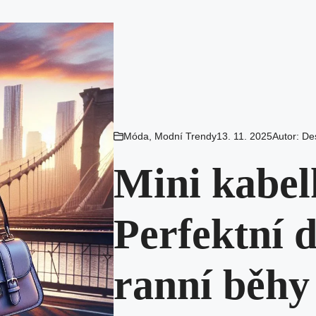
Móda
,
Modní Trendy
13. 11. 2025
Autor:
De
Mini kabe
Perfektní 
ranní běhy