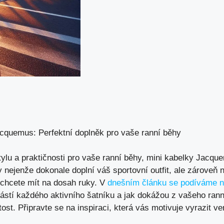
acquemus: Perfektní doplněk pro vaše ranní běhy
tylu a praktičnosti pro vaše ranní běhy, mini kabelky Jacqu
y nejenže dokonale doplní váš sportovní outfit, ale zároveň 
 chcete mít na dosah ruky. V
dnešním článku se podíváme 
stí každého aktivního šatníku a jak dokážou z vašeho ranní
itost. Připravte se na inspiraci, která vás motivuje vyrazit 