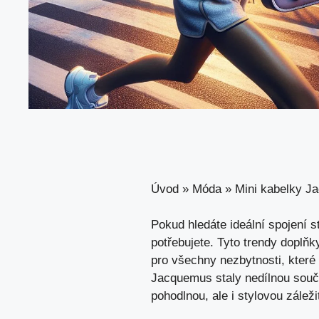
Úvod
»
Móda
»
Mini kabelky J
Pokud hledáte ideální spojení s
potřebujete. Tyto trendy doplňk
pro všechny nezbytnosti, které
Jacquemus staly nedílnou součá
pohodlnou, ale i stylovou zálež