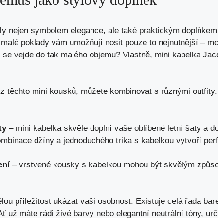
ly nejen symbolem elegance, ale také praktickým doplňkem
malé poklady vám umožňují nosit pouze to nejnutnější – mob
ylu se vejde do tak malého objemu? Vlastně, mini kabelka Ja
 těchto mini kousků, můžete kombinovat s různými outfity. Z
ty
– mini kabelka skvěle doplní vaše oblíbené letní šaty a d
mbinace džíny a jednoduchého trika s kabelkou vytvoří perf
ení
– vrstvené kousky s kabelkou mohou být skvělým způsobe
lou příležitost ukázat vaši osobnost. Existuje celá řada bar
Ať už máte rádi živé barvy nebo elegantní neutrální tóny, urč