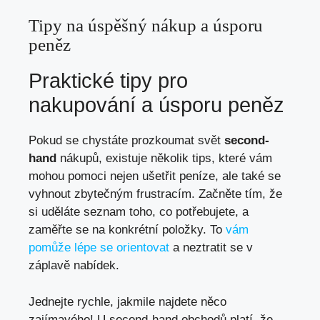
Tipy na úspěšný nákup a úsporu
peněz
Praktické tipy pro
nakupování a úsporu peněz
Pokud se chystáte prozkoumat svět
second-
hand
nákupů, existuje několik tips, které vám
mohou pomoci nejen ušetřit peníze, ale také se
vyhnout zbytečným frustracím. Začněte tím, že
si uděláte seznam toho, co potřebujete, a
zaměřte se na konkrétní položky. To
vám
pomůže lépe se orientovat
a neztratit se v
záplavě nabídek.
Jednejte rychle, jakmile najdete něco
zajímavého! U second-hand obchodů platí, že