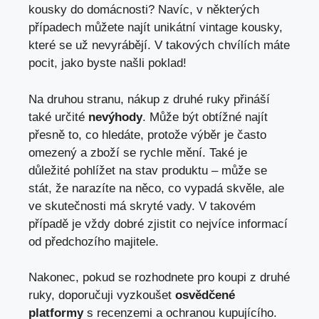
kousky do domácnosti? Navíc, v některých
případech můžete najít unikátní vintage kousky,
které se už nevyrábějí. V takových chvílích máte
pocit, jako byste našli poklad!
Na druhou stranu, nákup z druhé ruky přináší
také určité
nevýhody
. Může být obtížné najít
přesně to, co hledáte, protože výběr je často
omezený a zboží se rychle mění. Také je
důležité pohlížet na stav produktu – může se
stát, že narazíte na něco, co vypadá skvěle, ale
ve skutečnosti má skryté vady. V takovém
případě je vždy dobré zjistit co nejvíce informací
od předchozího majitele.
Nakonec, pokud se rozhodnete pro koupi z druhé
ruky, doporučuji vyzkoušet
osvědčené
platformy
s recenzemi a ochranou kupujícího.