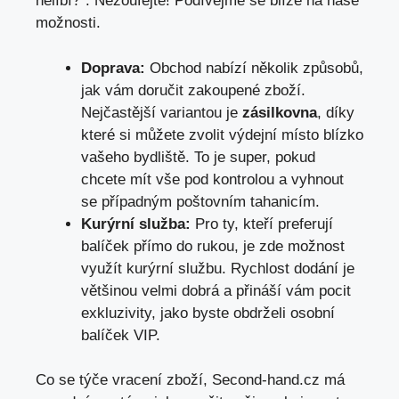
nelíbí?“. Nezoufejte! Podívejme se blíže na naše
možnosti.
Doprava:
Obchod nabízí několik způsobů,
jak vám doručit zakoupené zboží.
Nejčastější variantou je
zásilkovna
, díky
které si můžete zvolit výdejní místo blízko
vašeho bydliště. To je super, pokud
chcete mít vše pod kontrolou a vyhnout
se případným poštovním tahanicím.
Kurýrní služba:
Pro ty, kteří preferují
balíček přímo do rukou, je zde možnost
využít kurýrní službu. Rychlost dodání je
většinou velmi dobrá a přináší vám pocit
exkluzivity, jako byste obdrželi osobní
balíček VIP.
Co se týče vracení zboží, Second-hand.cz má