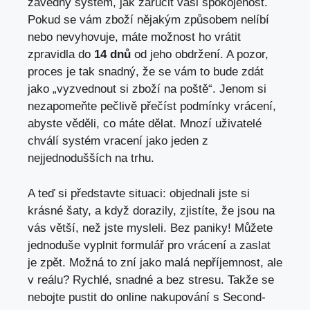
zavedný systém, jak zaručit vaši spokojenost.
Pokud se vám zboží nějakým způsobem nelíbí
nebo nevyhovuje, máte možnost ho vrátit
zpravidla do
14 dnů
od jeho obdržení. A pozor,
proces je tak snadný, že se vám to bude zdát
jako „vyzvednout si zboží na poště“. Jenom si
nezapomeňte pečlivě přečíst podmínky vrácení,
abyste věděli, co máte dělat. Mnozí uživatelé
chválí systém vracení jako jeden z
nejjednodušších na trhu.
A teď si představte situaci: objednali jste si
krásné šaty, a když dorazily, zjistíte, že jsou na
vás větší, než jste mysleli. Bez paniky! Můžete
jednoduše vyplnit formulář pro vrácení a zaslat
je zpět. Možná to zní jako malá nepříjemnost, ale
v reálu? Rychlé, snadné a bez stresu. Takže se
nebojte pustit do online nakupování s Second-