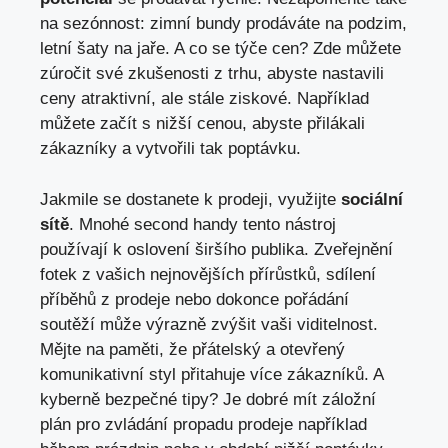
na sezónnost: zimní bundy prodáváte na podzim,
letní šaty na jaře. A co se týče cen? Zde můžete
zúročit své zkušenosti z trhu, abyste nastavili
ceny atraktivní, ale stále ziskové. Například
můžete začít s nižší cenou, abyste přilákali
zákazníky a vytvořili tak poptávku.
Jakmile se dostanete k prodeji, využijte
sociální
sítě
. Mnohé second handy tento nástroj
používají k oslovení širšího publika. Zveřejnění
fotek z vašich nejnovějších přírůstků, sdílení
příběhů z prodeje nebo dokonce pořádání
soutěží může výrazně zvýšit vaši viditelnost.
Mějte na paměti, že přátelský a otevřený
komunikativní styl přitahuje více zákazníků. A
kyberně bezpečné tipy? Je dobré mít záložní
plán pro zvládání propadu prodeje například