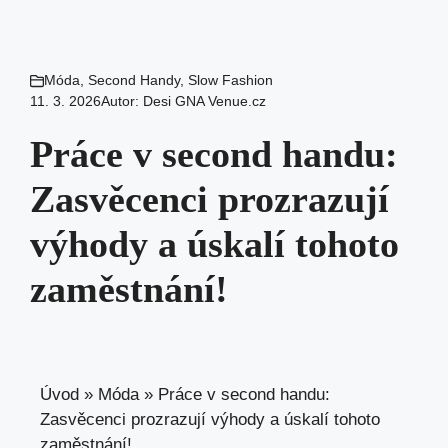
Móda
,
Second Handy
,
Slow Fashion
11. 3. 2026
Autor:
Desi GNA Venue.cz
Práce v second handu:
Zasvěcenci prozrazují
výhody a úskalí tohoto
zaměstnání!
Úvod
»
Móda
»
Práce v second handu:
Zasvěcenci prozrazují výhody a úskalí tohoto
zaměstnání!