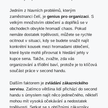
Jedním z hlavních problémů, kterým
zaměstnanci čelí, je
genius pro organizaci
. S
velkým množstvím oblečení a doplňků se v
obchodech obvykle hromadí chaos. Pokud
nemáte dostatek trpělivosti, můžete se rychle
ocitnout v situaci, kdy se budete snažit najít
konkrétní kousek mezi hromadami oblečení,
které byste mohli přirovnat k hledání jehly v
kupce sena. Takže, zvažte, zda vás
organizování a třídění baví, protože je to klíčová
součást práce v second handu.
Dalším faktorem je
zvládání zákaznického
servisu
. Zatímco většina lidí přichází do second
handu s úmyslem najít něco jedinečného, někteří
mohou mít vysoká očekávání a nedostatek
trpělivosti. Setkat se s obtížnými zákazníky,