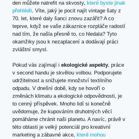
den můžete natrefit na skvosty,
které byste jinak
přehlédli
. Víte, jaký je pocit najít vintage šaty z
70. let, které daly šanci znovu zazářit? A co
teprve, když se vaše zákaznice rozpláče radostí
nad tím, že našla přesně to, co hledala? Tyto
okamžiky jsou k nezaplacení a dodávají práci
zvláštní smysl.
Pokud vás zajímají i
ekologické aspekty
, práce
v second handu je skvělou volbou. Podporujete
udržitelnost a snižujete množství textilního
odpadu. V dnešní době, kdy se hovoří o
změnách klimatu a ekologické odpovědnosti, je
to cenný příspěvek. Mnoho lidí si konečně
uvědomuje, že kupováním druhotných věcí
pomáháme chránit naši planetu. A navíc, právě v
této oblasti je velký potenciál pro kreativní
marketing a zábavné akce,
které mohou