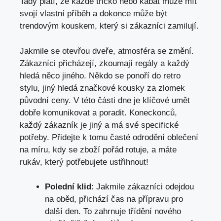
Tady platí, že každé tričko nebo kabát může mít
svojí vlastní příběh a dokonce může být
trendovým kouskem, který si zákazníci zamilují.
Jakmile se otevřou dveře, atmosféra se změní.
Zákazníci přicházejí, zkoumají regály a každý
hledá něco jiného. Někdo se ponoří do retro
stylu, jiný hledá značkové kousky za zlomek
původní ceny. V této části dne je klíčové umět
dobře komunikovat a poradit. Koneckonců,
každý zákazník je jiný a má své specifické
potřeby. Přidejte k tomu časté odrodění oblečení
na míru, kdy se zboží pořád rotuje, a máte
rukáv, který potřebujete ustřihnout!
Polední klid
: Jakmile zákazníci odejdou
na oběd, přichází čas na přípravu pro
další den. To zahrnuje třídění nového