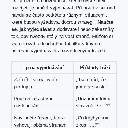
Další užitečná dovednost, kterou byste měli
rozvíjet, je umění vyjednávat. Při práci v second
handu se často setkáte s různými situacemi,
které budou vyžadovat dobrou strategii.
Naučte
se, jak vyjednávat
s dodavateli nebo zákazníky
tak, aby hvězdy stály na vaší straně. Můžete si
vypracovat jednoduchou tabulku s tipy na
úspěšné vyjednávání a osvědčenými frázemi.
Tip na vyjednávání
Příklady frází
Začněte s pozitivním
„Jsem rád, že
postojem
jsme se sešli!“
Používejte aktivní
„Rozumím tomu
naslouchání
správně, že…?“
Navrhněte řešení, která
„Co kdybychom
vyhovují oběma stranám
zkusili…?“