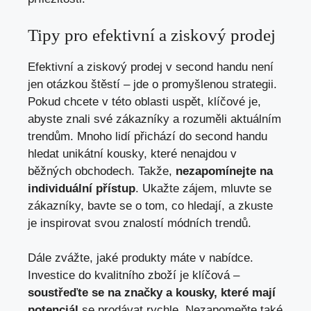
Tipy pro efektivní a ziskový prodej
Efektivní a ziskový prodej v second handu není
jen otázkou štěstí – jde o promyšlenou strategii.
Pokud chcete v této oblasti uspět, klíčové je,
abyste znali své zákazníky a rozuměli aktuálním
trendům. Mnoho lidí přichází do second handu
hledat unikátní kousky, které nenajdou v
běžných obchodech. Takže,
nezapomínejte na
individuální přístup
. Ukažte zájem, mluvte se
zákazníky, bavte se o tom, co hledají, a zkuste
je inspirovat svou znalostí módních trendů.
Dále zvážte, jaké produkty máte v nabídce.
Investice do kvalitního zboží je klíčová –
soustřeďte se na značky a kousky, které mají
potenciál
se prodávat rychle. Nezapomeňte také