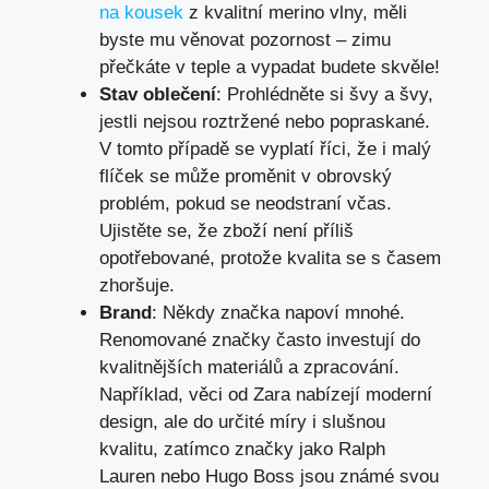
na kousek
z kvalitní merino vlny, měli
byste mu věnovat pozornost – zimu
přečkáte v teple a vypadat budete skvěle!
Stav oblečení
: Prohlédněte si švy a švy,
jestli nejsou roztržené nebo popraskané.
V tomto případě se vyplatí říci, že i malý
flíček se může proměnit v obrovský
problém, pokud se neodstraní včas.
Ujistěte se, že zboží není příliš
opotřebované, protože kvalita se s časem
zhoršuje.
Brand
: Někdy značka napoví mnohé.
Renomované značky často investují do
kvalitnějších materiálů a zpracování.
Například, věci od Zara nabízejí moderní
design, ale do určité míry i slušnou
kvalitu, zatímco značky jako Ralph
Lauren nebo Hugo Boss jsou známé svou