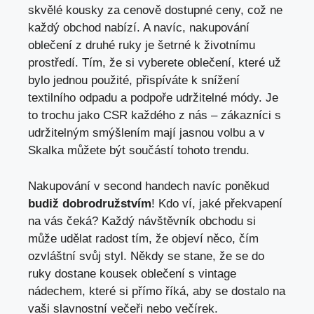
skvělé kousky za cenově dostupné ceny, což ne
každý ​obchod nabízí. A navíc, nakupování
oblečení z druhé ⁣ruky je šetrné ⁣k životnímu
prostředí. Tím, že si vyberete oblečení, které už
⁣bylo jednou použité, přispíváte ‌k snížení
textilního odpadu a podpoře udržitelné⁢ módy. Je
to trochu jako CSR každého‌ z nás‌ – zákazníci ‍s
udržitelným smýšlením mají jasnou volbu a v​
Skalka ⁣můžete ⁣být součástí tohoto ‍trendu.
Nakupování v second handech navíc⁢ poněkud
budiž dobrodružstvím
! Kdo ví, ‍jaké překvapení
na vás čeká? Každý návštěvník obchodu⁢ si‍
může udělat radost ⁣tím,⁣ že objeví něco, ⁤čím
ozvláštní svůj styl. Někdy se stane,⁢ že se do
ruky dostane kousek oblečení s vintage
nádechem, které⁤ si přímo říká, aby se dostalo na
vaši slavnostní večeři nebo večírek.