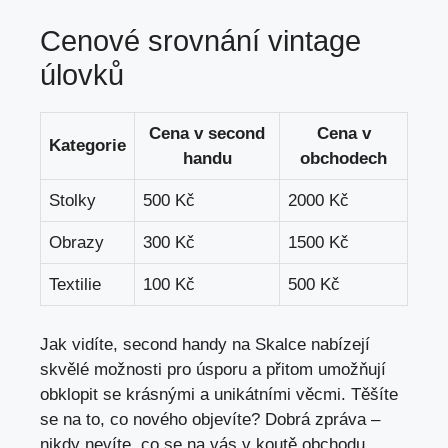
Cenové‌ srovnání vintage
úlovků
Cena v second
Cena v⁣
Kategorie
handu
obchodech
Stolky
500 Kč
2000 Kč
Obrazy
300 ‌Kč
1500 Kč
Textilie
100​ Kč
500 Kč
Jak vidíte, second handy‍ na Skalce nabízejí
skvělé možnosti pro úsporu a přitom umožňují
⁢obklopit ​se krásnými a unikátními věcmi. ‌Těšíte
se⁣ na to, co nového objevíte? Dobrá ⁢zpráva –
nikdy nevíte,​ co se​ na vás v⁣ koutě‌ obchodu