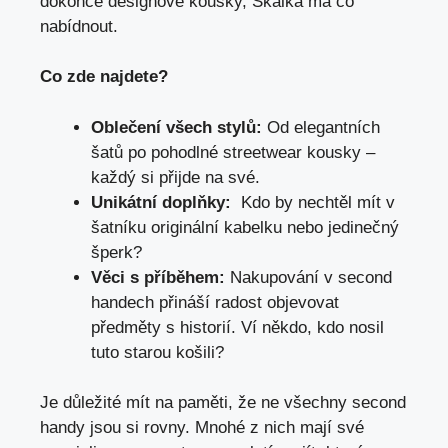
dokonce designové kousky, Skalka má co
nabídnout.
Co zde najdete?
Oblečení všech stylů:
Od elegantních
‌šatů po pohodlné streetwear kousky –
každý‌ si přijde na své.
Unikátní ⁢doplňky:
‌ Kdo by nechtěl mít v
šatníku originální kabelku nebo jedinečný
šperk?
Věci s příběhem:
Nakupování v second
handech⁤ přináší radost objevovat
předměty s historií. Ví někdo, kdo nosil
tuto starou košili?
Je důležité mít⁢ na ⁤paměti, že ne všechny⁢ second
handy jsou‌ si rovny.‌ Mnohé z nich mají své