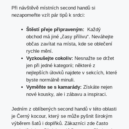
Při návštěvě ​místních‌ second ​handů si
nezapomeňte vzít⁤ pár tipů k srdci:
Štěstí přeje připraveným:
⁤ Každý
obchod⁣ má jiné „časy ⁤přílivu“. Neváhejte
občas zavítat⁤ na místa, kde se oblečení
rychle mění.
Vyzkoušejte cokoliv:
Nesnažte‌ se držet⁣
jen při jedné kategorii; některé z
nejlepších ⁤úlovků najdete​ v sekcích, ⁢které
byste normálně minuli.
Vyměňte⁣ se s kamarády:
Získáte nejen‍
nové kousky, ale i zábavu a inspiraci.
Jedním z oblíbených second handů v této oblasti
je Černý kocour, který se může pyšnit širokým
výběrem šatů i doplňků. Zákazníci zde často