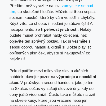
Předtím,⁣ než vyrazíte na lov,
zamyslete se nad
tím
, co skutečně‌ hledáte. Můžete si třeba sepsat
seznam kousků,⁣ které by vám ve skříni chyběly.
Když víte, co chcete,⁢ i hledání je zábavnější! A⁣
nezapomeňte, ‍že
trpělivost je ctností
. Někdy
budete‍ muset prohrabat haldy​ oblečení, než
objevíte ten‍ správný poklad. Tak si⁣ vezměte s
sebou dobrou náladu a klidně si uložte‌ playlist
⁣oblíbených písniček, abyste​ si​ nakupování ⁤co
nejvíc užili.
Pokud patříte mezi milovníky slev a akčních
nabídek, dávejte pozor na
výprodeje a speciální
akce
. V pražských second handech, jako je ten⁣
na Skalce, občas vyhlašují slevové⁣ dny, kdy se
ceny ještě více​ sníží. Často⁣ také můžete narazit
na skvělé kusy, které jsou vrácené nebo jen