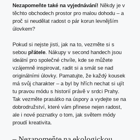
Nezapomeňte ⁢také‌ na vyjednávání!
⁤Někdy ⁤je v
těchto obchodech prostor pro malou dohodu – a
‍proč si neudělat radost o​ pár korun levnějším
⁤úlovkem?
Pokud si nejste jisti,​ jak na to, vezměte si s
sebou⁢
přátele
. Nákupy v second handech jsou
ideální pro společné chvíle, kde se můžete ​
vzájemně inspirovat, radit si a smát se nad
originálními úlovky. Pamatujte, že⁤ každý kousek
má svůj charakter – a byl ​by hřích ‌nechat si ujít
tu pravou⁣ módu s⁣ historií právě⁣ v srdci‌ Prahy.
Tak ​vezměte‍ prasátko na úspory a vydejte se na
dobrodružství, které vám‌ přinese nejen radost,
ale i nové poznatky⁣ o tom, jak světem módy
⁢proudí kreativita.
– Nezapomeňte na ekologickou⁣