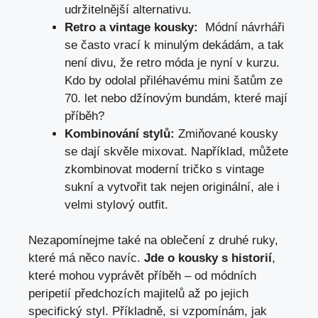
udržitelnější ‍alternativu.
Retro a vintage kousky:
​ Módní návrháři
se ​často vrací k minulým dekádám, a tak
⁢není⁤ divu, že retro móda je⁤ nyní v kurzu.
Kdo by odolal přiléhavému⁢ mini šatům ze
70. let nebo džínovým bundám, které mají
příběh?
Kombinování stylů:
Zmiňované kousky
se dají skvěle mixovat. Například, můžete
zkombinovat moderní tričko⁣ s⁤ vintage
sukní a vytvořit tak nejen originální, ale i
velmi stylový outfit.
Nezapomínejme také na ⁤oblečení z ‍druhé ruky,
které ⁢má ​něco navíc.
Jde o kousky s​ historií
,⁣
které mohou vyprávět‍ příběh – od módních
peripetií předchozích majitelů až po ⁢jejich
specifický styl. Příkladně, si vzpomínám, jak