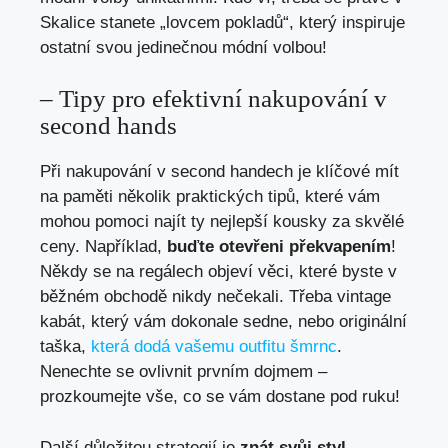
Skalice ‍stanete „lovcem pokladů“, který‌ inspiruje
ostatní svou jedinečnou módní volbou!
– Tipy pro efektivní nakupování v⁤
second hands
Při nakupování v ⁢second handech je klíčové mít
na‍ paměti několik praktických tipů, které vám
⁤mohou pomoci najít ty nejlepší kousky za‌ skvělé
ceny. Například,
buďte otevřeni překvapením
!
Někdy se na regálech objeví věci, které byste v
běžném obchodě nikdy​ nečekali. ​Třeba vintage
kabát, který vám dokonale sedne, nebo originální
taška,
která dodá vašemu outfitu šmrnc
.‍
Nenechte ⁣se ovlivnit​ prvním dojmem –
prozkoumejte vše, co se vám dostane pod ruku!
Další ⁤důležitou strategií‍ je‌
znát svůj styl
.