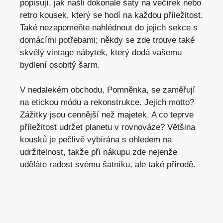
popisují, jak našli dokonalé ‍šaty na‌ večírek nebo‌
retro kousek, který ​se hodí na každou příležitost.
Také ‍nezapomeňte nahlédnout do jejich sekce s
domácími ⁣potřebami; někdy se zde trouve‌ také
skvělý vintage nábytek, který dodá vašemu
bydlení osobitý​ šarm.
V nedalekém obchodu, Pomněnka, se zaměřují
na etickou módu⁣ a⁢ rekonstrukce. Jejich motto?⁢
Zážitky jsou cennější než majetek. A co teprve⁢
příležitost udržet planetu v rovnováze? Většina
kousků ⁢je pečlivě vybírána s ohledem na
udržitelnost, takže při nákupu zde nejenže
uděláte radost svému šatníku, ale také přírodě.