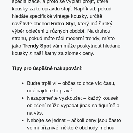
specializace, ​a proto se vyplatí projít,⁢ které⁢
kousky ‌za to opravdu stojí. Například, pokud
hledáte​ specifické vintage kousky,​ určitě ​
navštivte obchod
Retro Styl
, který má široký
výběr oblečení z různých období. Na druhou
stranu, pokud máte⁤ rádi moderní trendy, místo
‌jako
Trendy Spot
⁣vám může poskytnout hledané
kousky z naší ⁢šatny⁤ za zlomek ceny.
Tipy pro úspěšné⁤ nakupování:
Buďte trpěliví – ⁤občas to chce víc času,
než najdete to pravé.
Nezapomeňte vyzkoušet – každý kousek
oblečení může vypadat ​jinak na figuríně ⁢a
na vás.
Nebojte se jednat ⁤– ačkoli ceny jsou často
velmi příznivé, některé obchody mohou