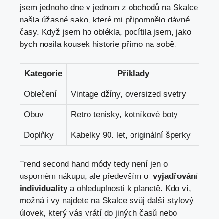
jsem jednoho dne ⁣v jednom z obchodů⁤ na ​Skalce
našla ⁣úžasné sako, které mi připomnělo dávné
časy. Když jsem ho oblékla, pocítila ⁣jsem, jako
bych nosila kousek historie přímo na sobě.
Kategorie
Příklady
Oblečení
Vintage ‌džíny, oversized svetry
Obuv
Retro tenisky, ‍kotníkové boty
Doplňky
Kabelky⁤ 90. let, originální šperky
Trend second‌ hand módy tedy není jen o
úsporném nákupu, ⁣ale především o ⁣
vyjadřování
individuality
a ​ohleduplnosti k⁤ planetě. Kdo ví,
možná i vy najdete na Skalce ‌svůj ⁢další stylový
úlovek, který vás vrátí ​do jiných ​časů nebo