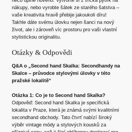
něco úplně nového. Vytvořte‍ si z trička pytlík na
nákupy, nebo vyrobte‍ šátek ze starého⁣ šatstva⁣ –
vaše kreativita hravě přebije jakoukoli díru!
Takhle dáte⁣ svému úlovku nejen šanci na nový
život, ale i zároveň‌ víc prostoru pro vaši vlastní
stylistickou originalitu.
Otázky & Odpovědi
Q&A o „Second hand Skalka: Secondhandy​ na
Skalce – průvodce stylovými úlovky v této
pražské lokalitě“
Otázka ‌1: Co je​ to ⁣Second hand Skalka?
Odpověď: Second hand Skalka je ⁣specifická
lokalita v Praze,⁤ která je známá svými kvalitními
secondhand obchody. Tato⁢ čtvrť nabízí široký
výběr vintage módy a stylových kousků za