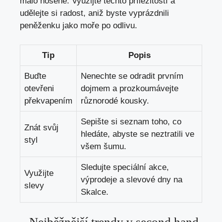
málo nošené. Využijte těchto příležitostí a
udělejte⁣ si ‌radost, aniž byste vyprázdnili
peněženku jako moře po ⁢odlivu.
Tip
Popis
Buďte
Nenechte ⁣se odradit prvním
otevřeni
dojmem a prozkoumávejte
překvapením
různorodé kousky.
Sepište si seznam toho, co
Znát svůj
hledáte, abyste se neztratili ve
styl
všem šumu.
Sledujte speciální‍ akce,
Využijte
výprodeje ‍a slevové dny ⁢na
slevy
Skalce.
– Nejběžnější trendy​ v⁤ second hand