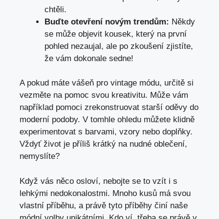
chtěli.
Buďte otevření novým trendům:
Někdy
se může objevit kousek, který na první
pohled nezaujal, ale po zkoušení zjistíte,
že vám dokonale sedne!
A pokud ‍máte vášeň pro vintage módu, určitě si⁣
vezměte ⁢na ​pomoc svou ⁢kreativitu.⁤ Může vám
například pomoci zrekonstruovat starší oděvy do
moderní podoby. V tomhle ohledu můžete klidně
experimentovat s barvami,⁢ vzory nebo doplňky.
Vždyť život je příliš krátký na nudné oblečení,
nemyslíte?
Když vás​ něco osloví, ‍nebojte se to vzít i s
lehkými nedokonalostmi.​ Mnoho ‍kusů má svou
vlastní příběhu, a právě​ tyto příběhy‍ činí naše⁣
módní volby ​unikátními. Kdo ‍ví, třeba se právě v