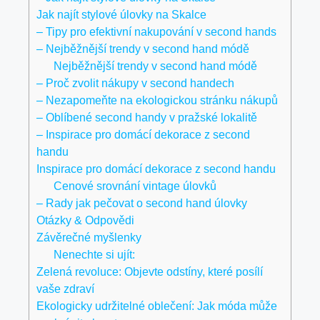
Jak najít stylové úlovky na Skalce
– Tipy pro efektivní nakupování v⁤ second hands
– Nejběžnější trendy​ v⁤ second hand módě
Nejběžnější trendy ⁤v second hand módě
– Proč zvolit nákupy⁣ v second handech
– Nezapomeňte na ekologickou⁣ stránku nákupů
– Oblíbené second handy v pražské lokalitě
– Inspirace pro⁣ domácí dekorace z second
handu
Inspirace pro ​domácí dekorace z second handu
Cenové‌ srovnání vintage úlovků
– Rady jak pečovat o second ⁤hand úlovky
Otázky & Odpovědi
Závěrečné myšlenky
Nenechte si ujít:
Zelená revoluce: Objevte odstíny, které posílí
vaše zdraví
Ekologicky udržitelné oblečení: Jak móda může