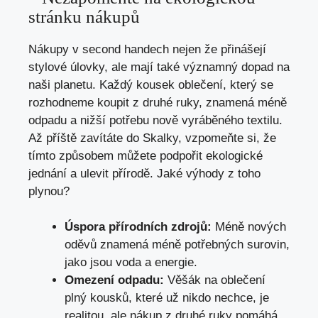
stránku nákupů
Nákupy ⁣v second handech ‍nejen⁢ že přinášejí
stylové úlovky, ale mají také významný ⁢dopad ​na
naši planetu. Každý kousek oblečení,⁣ který se
rozhodneme koupit z druhé ruky, znamená méně
odpadu ‌a nižší ⁤potřebu nově vyráběného textilu.
Až příště zavítáte do Skalky, vzpomeňte si, že
‌tímto způsobem můžete podpořit ekologické
jednání a ulevit přírodě. Jaké výhody z toho
plynou?
Úspora přírodních zdrojů:
Méně nových
oděvů znamená méně potřebných surovin,
jako jsou voda a energie.
Omezení odpadu:
Věšák na oblečení
plný ‍kousků, které už nikdo nechce, je
realitou, ‍ale nákup z druhé ‍ruky ​pomáhá