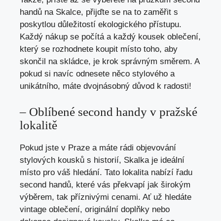
handů na Skalce, přijďte ‍se⁣ na to zaměřit s⁢
poskytlou důležitostí ⁣ekologického ⁢přístupu.
Každý‍ nákup se počítá a každý kousek oblečení,
který ‌se rozhodnete koupit místo toho, aby
skončil na skládce, je krok správným směrem. A
pokud si navíc odnesete něco stylového a
unikátního, máte dvojnásobný důvod k radosti!
– Oblíbené second handy v pražské
lokalitě
Pokud jste v Praze​ a máte ‍rádi objevování
stylových ⁣kousků s historií, Skalka je ideální
místo ​pro váš hledání. Tato lokalita nabízí řadu
second handů, které vás překvapí jak širokým
výběrem, tak příznivými cenami. Ať už hledáte
vintage oblečení, ​originální‌ doplňky nebo⁢