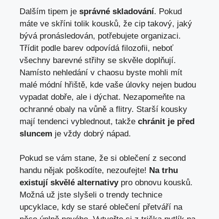
Dalším tipem je
správné skladování
. Pokud
máte ve skříni ⁢tolik kousků, že cip takový, jaký
bývá pronásledován, potřebujete organizaci.⁢
Třídit podle barev⁣ odpovídá ​filozofii, neboť
všechny barevné ‌střihy se skvěle doplňují.
Namísto nehledání v chaosu byste mohli mít
malé módní hřiště, kde vaše úlovky nejen ‍budou
vypadat ​dobře, ale i dýchat. Nezapomeňte na
ochranné obaly‍ na vůně a flitry. Starší kousky
mají tendenci vyblednout,​ takže
chránit je ‌před
⁤sluncem
je⁣ vždy dobrý nápad.
Pokud se vám stane,⁢ že si ⁢oblečení z second‍
handu nějak poškodíte, ​nezoufejte!
Na trhu
existují skvělé alternativy
pro obnovu kousků.
Možná už jste slyšeli o trendy technice
upcyklace, kdy se staré oblečení přetváří ‍na