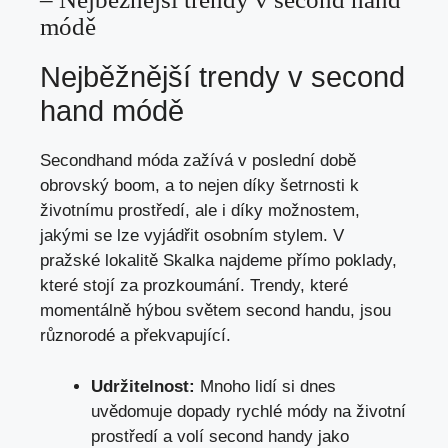
módě
Nejběžnější trendy ⁤v second
hand módě
Secondhand móda zažívá⁢ v poslední době
obrovský ⁤boom, a to nejen ⁢díky šetrnosti k
životnímu prostředí, ale i díky možnostem,
jakými‍ se lze vyjádřit osobním​ stylem. V
pražské lokalitě Skalka ‍najdeme přímo​ poklady,
⁢které​ stojí za prozkoumání. Trendy, které
momentálně ‍hýbou světem⁤ second⁤ handu, jsou
různorodé a překvapující.
Udržitelnost:
Mnoho lidí si ⁢dnes
uvědomuje dopady rychlé módy na ⁤životní
prostředí a volí second handy jako