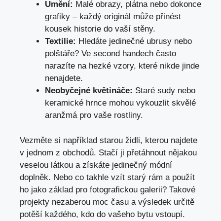
Umění:
Malé‍ obrazy, plátna ‌nebo dokonce
grafiky – každý originál může přinést
kousek historie do vaší stěny.
Textilie:
Hledáte jedinečné ubrusy nebo
polštáře? ​Ve ⁤second handech často
narazíte na hezké vzory, které nikde jinde
nenajdete.
Neobyčejné květináče:
Staré sudy ‌nebo
keramické hrnce​ mohou vykouzlit skvělé
aranžmá pro vaše rostliny.
Vezměte si například starou ‌židli, kterou najdete
v jednom z obchodů.⁢ Stačí ji ⁤přetáhnout nějakou
veselou látkou a získáte⁣ jedinečný módní
doplněk. Nebo co takhle vzít starý rám a použít
ho jako základ pro fotografickou galerii?‍ Takové
projekty nezaberou moc času a výsledek určitě
potěší každého, kdo do vašeho bytu vstoupí.