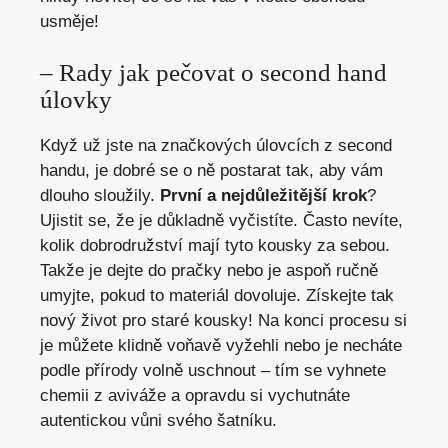
usměje!
– Rady jak pečovat o second ⁤hand
úlovky
Když už jste na značkových úlovcích ​z second
handu, je dobré se o ně ⁢postarat tak,‍ aby ‌vám
dlouho sloužily.
První a nejdůležitější krok
?
Ujistit‌ se,⁣ že je důkladně vyčistíte. Často nevíte,
kolik⁤ dobrodružství mají tyto⁣ kousky za sebou.
Takže je dejte do pračky⁢ nebo je aspoň ručně
umyjte, ⁣pokud to materiál⁣ dovoluje. Získejte⁣ tak
nový život pro staré kousky! Na konci procesu si
je můžete ⁤klidně voňavě vyžehli‍ nebo⁤ je necháte
podle přírody volně uschnout – tím se vyhnete
⁣chemii⁢ z aviváže ⁣a opravdu si vychutnáte
autentickou vůni svého‌ šatníku.