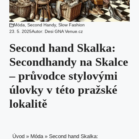
Móda
,
Second Handy
,
Slow Fashion
23. 5. 2025
Autor:
Desi GNA Venue.cz
Second hand Skalka:
Secondhandy na Skalce
– průvodce stylovými
úlovky v této pražské
lokalitě
Úvod
»
Móda
»
Second hand Skalka: