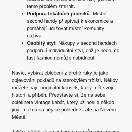
tento problém zmírnit.
Podpora lokálních podniků:
Místní
second handy přispívají k ekonomice⁤ a
pomáhají udržovat místní komunity
naživu.
Osobitý styl:
Nákupy‌ v‍ second⁢ handech
podporují individuální styl, ‍což je něco,⁤ co
fast fashion nemůže⁢ nabídnout.
Navíc, vybírat oblečení z druhé‍ ruky je jako
‍objevování pokladů na starobylém tržišti. Někdy
můžete⁢ najít originální kousek, který měl svoji
historii a příběh. Představte si, že na sebe
obléknete vintage kabát, který už⁣ nosila někdo
jiný, možná⁤ na nějaké pohledné café na ​Novém
Městě!
Takže, příště až se vyberete na průzkum second