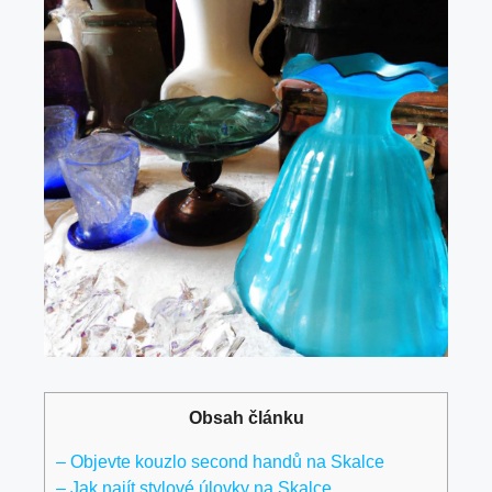
Obsah článku
– Objevte kouzlo second⁢ handů na Skalce
– Jak najít stylové ​úlovky‍ na Skalce