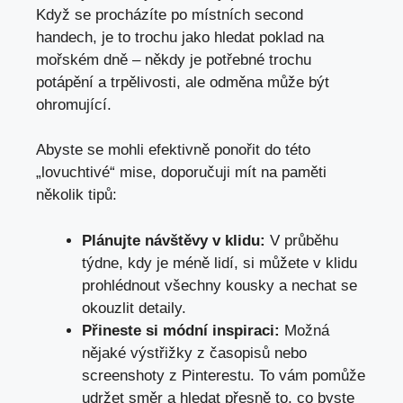
Když se procházíte po místních second
handech, je to trochu jako hledat poklad na
mořském dně – někdy ​je potřebné⁢ trochu
potápění a trpělivosti, ‌ale odměna může být
ohromující.
Abyste se mohli efektivně ponořit ​do ⁢této
„lovuchtivé“ mise, doporučuji mít na paměti
několik tipů:
Plánujte návštěvy v klidu:
​V průběhu
týdne, kdy je méně lidí, si můžete v klidu
prohlédnout všechny kousky ‌a nechat se
okouzlit detaily.
Přineste si módní inspiraci:
Možná
nějaké výstřižky z časopisů nebo
screenshoty z Pinterestu. To vám pomůže
udržet směr a hledat přesně to,​ co byste