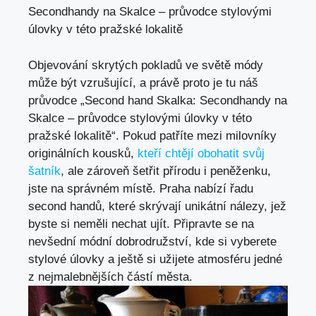
Secondhandy na Skalce – průvodce stylovými
úlovky v této pražské lokalitě
Objevování ⁤skrytých pokladů ve světě módy⁢
může ‍být vzrušující, a právě proto je tu‌ náš
průvodce „Second hand Skalka: Secondhandy⁣ na
Skalce – průvodce stylovými úlovky v⁣ této
pražské lokalitě“. Pokud patříte mezi⁣ milovníky ​
originálních kousků,
kteří chtějí obohatit svůj
šatník
, ale ‌zároveň šetřit přírodu i peněženku,
jste na správném místě. ‍Praha nabízí řadu
⁤second handů, které skrývají ⁣unikátní nálezy, jež
byste​ si neměli ⁤nechat ujít. Připravte se na
nevšední módní dobrodružství, kde si vyberete
stylové úlovky a ještě si užijete atmosféru‌ jedné
z nejmalebnějších ​částí města.