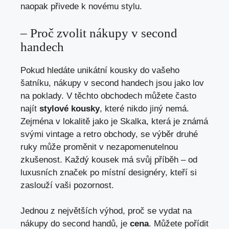
⁢naopak přivede k novému stylu.
– Proč zvolit nákupy⁣ v second
handech
Pokud hledáte unikátní kousky do ​vašeho
šatníku, nákupy v second handech jsou jako lov
na poklady. V těchto obchodech⁢ můžete často
‌najít
stylové kousky
, které nikdo jiný nemá.
Zejména ‌v⁢ lokalitě jako je Skalka, která je známá
svými vintage⁤ a retro obchody, se výběr druhé
ruky může proměnit v‍ nezapomenutelnou
zkušenost.‍ Každý kousek⁢ má svůj příběh – od
luxusních značek po místní designéry, kteří‍ si
zaslouží⁣ vaši pozornost.
Jednou z největších výhod, proč se vydat⁣ na
nákupy do second handů, je
cena
. Můžete​ pořídit