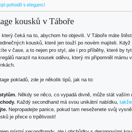
jit pohodlí s elegancí
tage kousků v Táboře
, který čeká na to, abychom ho objevili. V Táboře máte štěs
dinečných kousků, které jen touží po novém majiteli. Když
te v čase, a to nejen pro styl, ale i pro příběhy, které by 
regálů narazil na kousek oděvu, který mi připomněl mámu v 
ínkách.
age pokladů, zde je několik tipů, jak na to:
stylům.
Někdy se něco, co vypadá divně, může stát vaším
chody.
Každý secondhand má svou unikátní nabídku,
takže
te.
Nepropadejte panice, pokud tam neseženete svůj vysn
ků je přece o trpělivosti!
nejen místní secondhandy, ale i obchůdky s designovými kou