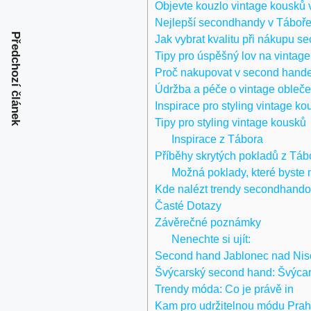
Objevte kouzlo vintage kousků 
Nejlepší secondhandy v Táboře
Předchozí článek
Jak vybrat kvalitu při nákupu s
Tipy pro úspěšný lov na vintag
Proč nakupovat v second hand
Údržba a péče o vintage obleče
Inspirace pro styling vintage ko
Tipy pro styling vintage kousků
Inspirace z Tábora
Příběhy skrytých pokladů z Táb
Možná poklady, které byste
Kde nalézt trendy secondhand
Časté Dotazy
Závěrečné poznámky
Nenechte si ujít:
Second hand Jablonec nad Nisou
Švýcarský second hand: Švýcar
Trendy móda: Co je právě in
Kam pro udržitelnou módu Praha