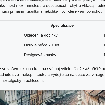
ako most mezi minulostí a současností, chytře vkládají jedn
ntaci přináším tabulku s několika tipy, které vám pomohou n
Specializace
Oblečení a doplňky
Obuv a móda 70. let
Designové kousky
 ve vašem okolí čekají na své objevitele. Takže až příště 
dněte svoji nákupní tašku a vydejte se na cestu za vintage
 nostalgickým pohledem.