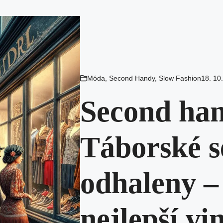
Móda
,
Second Handy
,
Slow Fashion
18. 10
Second ha
Táborské 
odhaleny – 
nejlepší vi