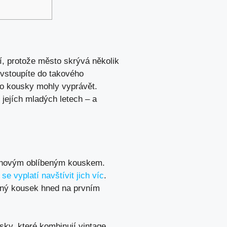
tí, protože město skrývá několik
 vstoupíte do takového
tyto kousky mohly vyprávět.
jejích mladých letech – a
 novým oblíbeným kouskem.
 se vyplatí navštívit jich víc
.
ěný kousek hned na prvním
sky, které kombinují vintage