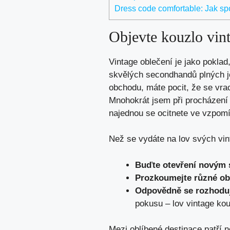
Dress code comfortable: Jak spo
Objevte kouzlo vin
Vintage oblečení je jako poklad
skvělých secondhandů plných je
obchodu, máte pocit, že se vrací
Mnohokrát jsem při procházení 
najednou se ocitnete ve vzpom
Než se vydáte na lov svých vint
Buďte otevření novým 
Prozkoumejte různé ob
Odpovědně se rozhoduj
pokusu – lov vintage kous
Mezi oblíbené destinace patří 