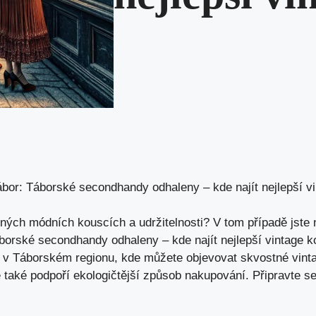
bor: Táborské secondhandy odhaleny – kde najít nejlepší v
čných módních kouscích a udržitelnosti? V tom případě jst
borské secondhandy odhaleny – kde najít nejlepší vintage 
 v Táborském regionu, kde můžete objevovat skvostné vinta
také podpoří ekologičtější způsob nakupování. Připravte se 