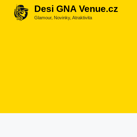
Přeskočit
Desi GNA Venue.cz
na
Glamour, Novinky, Atraktivita
obsah