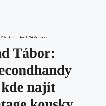
. 2025
Autor:
Desi GNA Venue.cz
nd Tábor:
secondhandy
kde najít
ntage kousky