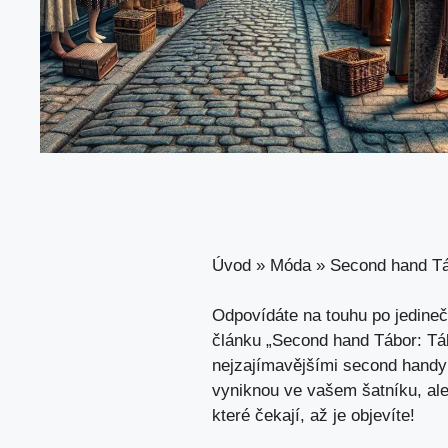
Úvod
»
Móda
»
Second hand Tá
Odpovídáte na touhu po jedine
článku „Second hand Tábor: Tá
nejzajímavějšími second handy
vyniknou ve vašem šatníku, ale 
které čekají, až je objevíte!