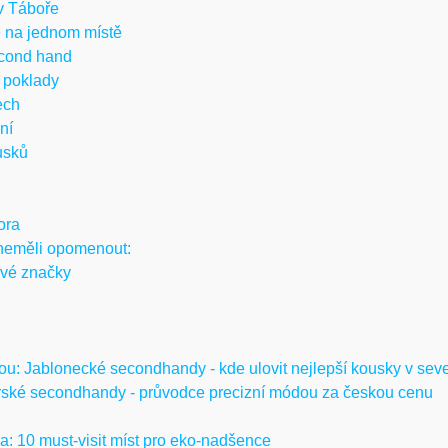
v Táboře
 na jednom místě
econd hand
e poklady
ech
ní
usků
ora
 neměli opomenout:
ové značky
: Jablonecké secondhandy - kde ulovit nejlepší kousky v seve
ské secondhandy - průvodce precizní módou za českou cenu
: 10 must-visit míst pro eko-nadšence